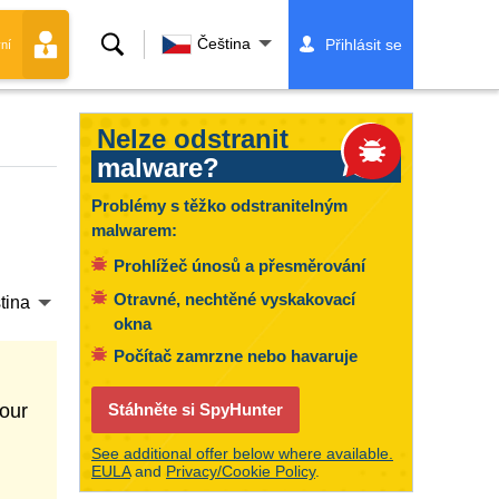
Vyhledávání
Čeština
Přihlásit se
ní
Nelze odstranit
malware?
Problémy s těžko odstranitelným
malwarem:
Prohlížeč únosů a přesměrování
Otravné, nechtěné vyskakovací
tina
okna
Počítač zamrzne nebo havaruje
our
Stáhněte si SpyHunter
See additional offer below where available.
EULA
and
Privacy/Cookie Policy
.