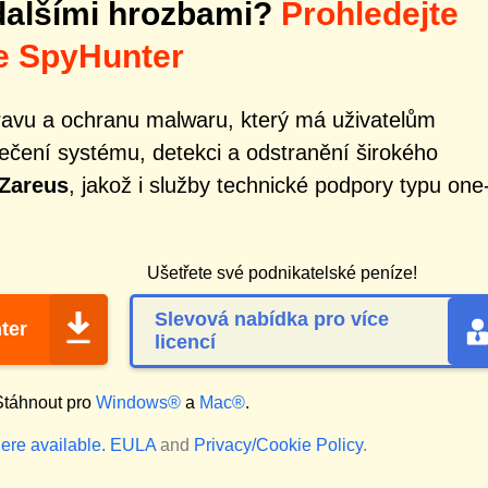
dalšími hrozbami?
Prohledejte
e SpyHunter
ravu a ochranu malwaru, který má uživatelům
čení systému, detekci a odstranění širokého
Zareus
, jakož i služby technické podpory typu one
Ušetřete své podnikatelské peníze!
Slevová nabídka pro více
ter
licencí
táhnout pro
Windows®
a
Mac®
.
ere available.
EULA
and
Privacy/Cookie Policy
.