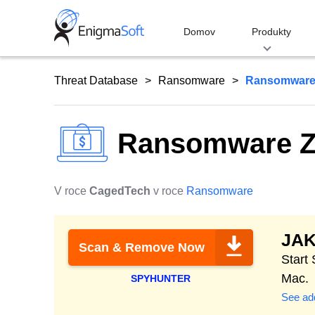
Skip
to
Domov
Produkty
content
Threat Database
Ransomware
Ransomware
Ransomware Z
V roce
CagedTech
v roce
Ransomware
JA
Scan & Remove Now
Start
Mac.
SPYHUNTER
See add