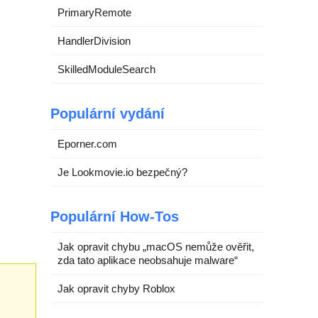
PrimaryRemote
HandlerDivision
SkilledModuleSearch
Populární vydání
Eporner.com
Je Lookmovie.io bezpečný?
Populární How-Tos
Jak opravit chybu „macOS nemůže ověřit,
zda tato aplikace neobsahuje malware“
Jak opravit chyby Roblox