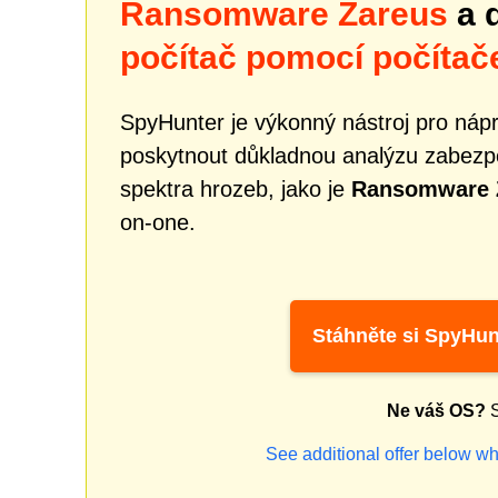
Ransomware Zareus
a 
počítač pomocí počítač
SpyHunter je výkonný nástroj pro náp
poskytnout důkladnou analýzu zabezpe
spektra hrozeb, jako je
Ransomware 
on-one.
Stáhněte si SpyHun
Ne váš OS?
S
See additional offer below wh