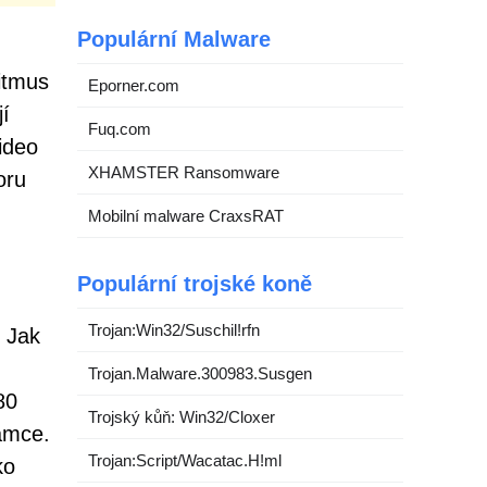
Populární Malware
itmus
Eporner.com
í
Fuq.com
ideo
XHAMSTER Ransomware
oru
Mobilní malware CraxsRAT
Populární trojské koně
Trojan:Win32/Suschil!rfn
 Jak
Trojan.Malware.300983.Susgen
80
Trojský kůň: Win32/Cloxer
ámce.
Trojan:Script/Wacatac.H!ml
ko