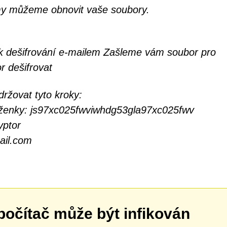
y můžeme obnovit vaše soubory.
k dešifrování e-mailem Zašleme vám soubor pro
 dešifrovat
držovat tyto kroky:
něženky: js97xc025fwviwhdg53gla97xc025fwv
yptor
ail.com
počítač může být infikován