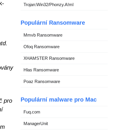
k-
Trojan:Win32/Phonzy.A!ml
Populární Ransomware
Mmvb Ransomware
td.
Ofoq Ransomware
XHAMSTER Ransomware
ovány
Hlas Ransomware
Poaz Ransomware
Populární malware pro Mac
č pro
ní
Fuq.com
ManagerUnit
ám