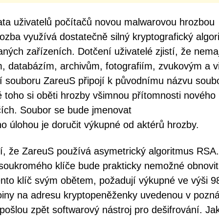
ata uživatelů počítačů novou malwarovou hrozbou
ba využívá dostatečně silný kryptografický algor
ých zařízeních. Dotčení uživatelé zjistí, že nemaj
 databázím, archivům, fotografiím, zvukovým a v
 souboru ZareuS připojí k původnímu názvu soub
 toho si oběti hrozby všimnou přítomnosti nového
čích. Soubor se bude jmenovat
lohou je doručit výkupné od aktérů hrozby.
lí, že ZareuS používá asymetrický algoritmus RSA.
soukromého klíče bude prakticky nemožné obnovit
ento klíč svým obětem, požadují výkupné ve výši 9
tcoiny na adresu kryptopeněženky uvedenou v pozn
 pošlou zpět softwarový nástroj pro dešifrování. Ja