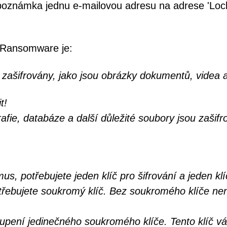
 poznámka jednu e-mailovou adresu na adrese 'Loc
 Ransomware je:
 zašifrovány, jako jsou obrázky dokumentů, videa a
t!
fie, databáze a další důležité soubory jsou zašifr
us, potřebujete jeden klíč pro šifrování a jeden klí
třebujete soukromý klíč. Bez soukromého klíče ne
pení jedinečného soukromého klíče. Tento klíč v