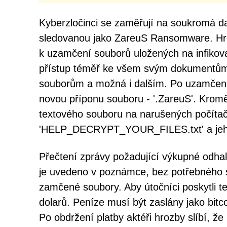
Kyberzločinci se zaměřují na soukromá d
sledovanou jako ZareuS Ransomware. Hroz
k uzamčení souborů uložených na infikovan
přístup téměř ke všem svým dokumentům,
souborům a možná i dalším. Po uzamčení
novou příponu souboru - '.ZareuS'. Kromě
textového souboru na narušených počíta
'HELP_DECRYPT_YOUR_FILES.txt' a jeho ú
Přečtení zprávy požadující výkupné odha
je uvedeno v poznámce, bez potřebného 
zamčené soubory. Aby útočníci poskytli t
dolarů. Peníze musí být zaslány jako bi
Po obdržení platby aktéři hrozby slíbí, že