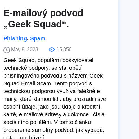
E-mailový podvod
„Geek Squad“.
Phishing
,
Spam
May 8, 2023
15,356
Geek Squad, populární poskytovatel
technické podpory, se stal obětí
phishingového podvodu s názvem Geek
Squad Email Scam. Tento podvod s
technickou podporou využívá falešné e-
maily, které klamou lidi, aby prozradili své
osobní údaje, jako jsou údaje o kreditní
kartě, e-mailové adresy a dokonce i čísla
sociálního pojištění. V tomto článku
probereme samotný podvod, jak vypadá,
odkud pocházejí...