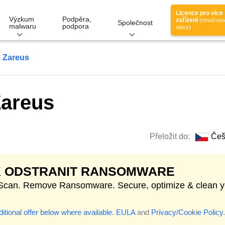
Licence pro více
Výzkum
Podpěra,
zařízení
(množstev
Společnost
malwaru
podpora
slevy)
 Zareus
areus
Přeložit do:
Češ
K ODSTRANIT RANSOMWARE
 Scan. Remove Ransomware. Secure, optimize & clean y
itional offer below where available.
EULA
and
Privacy/Cookie Policy
.