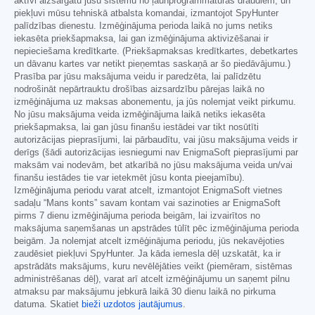
aktīvi aizsargātu jūsu sistēmu no ļaunprogrammatūras draudiem, un
piekļuvi mūsu tehniskā atbalsta komandai, izmantojot SpyHunter
palīdzības dienestu. Izmēģinājuma perioda laikā no jums netiks
iekasēta priekšapmaksa, lai gan izmēģinājuma aktivizēšanai ir
nepieciešama kredītkarte. (Priekšapmaksas kredītkartes, debetkartes
un dāvanu kartes var netikt pieņemtas saskaņā ar šo piedāvājumu.)
Prasība par jūsu maksājuma veidu ir paredzēta, lai palīdzētu
nodrošināt nepārtrauktu drošības aizsardzību pārejas laikā no
izmēģinājuma uz maksas abonementu, ja jūs nolemjat veikt pirkumu.
No jūsu maksājuma veida izmēģinājuma laikā netiks iekasēta
priekšapmaksa, lai gan jūsu finanšu iestādei var tikt nosūtīti
autorizācijas pieprasījumi, lai pārbaudītu, vai jūsu maksājuma veids ir
derīgs (šādi autorizācijas iesniegumi nav EnigmaSoft pieprasījumi par
maksām vai nodevām, bet atkarībā no jūsu maksājuma veida un/vai
finanšu iestādes tie var ietekmēt jūsu konta pieejamību).
Izmēģinājuma periodu varat atcelt, izmantojot EnigmaSoft vietnes
sadaļu “Mans konts” savam kontam vai sazinoties ar EnigmaSoft
pirms 7 dienu izmēģinājuma perioda beigām, lai izvairītos no
maksājuma saņemšanas un apstrādes tūlīt pēc izmēģinājuma perioda
beigām. Ja nolemjat atcelt izmēģinājuma periodu, jūs nekavējoties
zaudēsiet piekļuvi SpyHunter. Ja kāda iemesla dēļ uzskatāt, ka ir
apstrādāts maksājums, kuru nevēlējāties veikt (piemēram, sistēmas
administrēšanas dēļ), varat arī atcelt izmēģinājumu un saņemt pilnu
atmaksu par maksājumu jebkurā laikā 30 dienu laikā no pirkuma
datuma. Skatiet
bieži uzdotos jautājumus
.