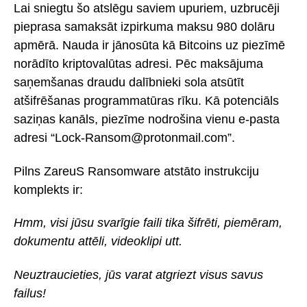
Lai sniegtu šo atslēgu saviem upuriem, uzbrucēji
pieprasa samaksāt izpirkuma maksu 980 dolāru
apmērā. Nauda ir jānosūta kā Bitcoins uz piezīmē
norādīto kriptovalūtas adresi. Pēc maksājuma
saņemšanas draudu dalībnieki sola atsūtīt
atšifrēšanas programmatūras rīku. Kā potenciāls
saziņas kanāls, piezīme nodrošina vienu e-pasta
adresi “Lock-Ransom@protonmail.com”.
Pilns ZareuS Ransomware atstāto instrukciju
komplekts ir:
Hmm, visi jūsu svarīgie faili tika šifrēti, piemēram,
dokumentu attēli, videoklipi utt.
Neuztraucieties, jūs varat atgriezt visus savus
failus!