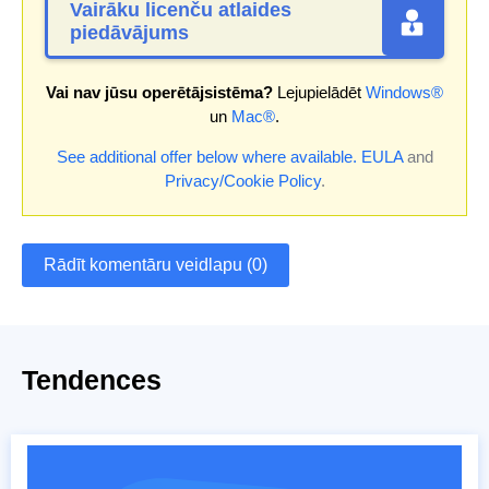
Vairāku licenču atlaides
piedāvājums
Vai nav jūsu operētājsistēma?
Lejupielādēt
Windows®
un
Mac®
.
See additional offer below where available.
EULA
and
Privacy/Cookie Policy
.
Rādīt komentāru veidlapu (0)
Tendences