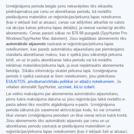
Izmēģinājuma perioda beigās jums nekavējoties tiks iekasēta
priekšapmaksa par cenu un abonēšanas periodu, kā norādīts
piedāvājuma materiālos un reģistrācijas/pirkuma lapas noteikumos
(kas ir iekļauti šeit ar atsauci; cenas var atšķirties atkarībā no valsts
vai akcijas katras pirkuma lapas detaļās), ja neesat savlaicīgi atcēlis
abonementu. Cenas parasti sākas no
$79.98
pusgadā (SpyHunter Pro
Windows/SpyHunter Mac datoriem). Jūsu iegādātais abonements tiks
automātiski atjaunots
saskaņā ar reģistrācijas/pirkuma lapas
noteikumiem, kas paredz automātisku atjaunošanu par piemērojamo
standarta abonēšanas maksu, kas ir spēkā jūsu sākotnējā pirkuma
brīdī, un uz to pašu abonēšanas laika periodu vai kā norādīts
reklāmas materiālos/pirkuma lapā, ja esat nepārtraukts abonementa
lietotājs. Sīkāku informāciju skatiet pirkuma lapā. Izmēģinājuma
periods ir spēkā saskaņā ar šiem noteikumiem, jūsu piekrišanu
EULA/TOS
,
privātuma/sīkfailu politikai
un
atlaižu noteikumiem
. Ja
vēlaties atinstalēt SpyHunter,
uzziniet, kā to izdarīt
.
Lai veiktu maksājumu par abonementa automātisko atjaunošanu,
pirms katra maksājuma datuma uz jūsu reģistrācijas laikā norādīto e-
pasta adresi tiks nosūtīts atgādinājuma e-pasts. Izmēģinājuma
perioda sākumā jūs saņemsiet aktivizācijas kodu, ko var izmantot
tikai vienam izmēģinājuma periodam un tikai vienai ierīcei katrā kontā.
Jūsu abonements tiks automātiski atjaunots par cenu un uz
abonēšanas periodu saskaņā ar piedāvājuma materiāliem un
reģistrācijas/pirkuma lapas noteikumiem (kas ir iekļauti šeit ar atsauci;