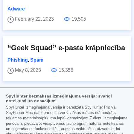
Adware
February 22, 2023
19,505
“Geek Squad” e-pasta krāpniecība
Phishing
,
Spam
May 8, 2023
15,356
SpyHunter bezmaksas izmēģinājuma versija: svarīgi
noteikumi un nosacījumi
SpyHunter izmēģinājuma versija ir paredzēta SpyHunter Pro vai
SpyHunter Mac datoriem un ietver vairākas ierīces (kā norādīts
reklāmas materiālos/pirkuma lapā) vienreizējam 7 dienu izmēģinājuma
periodam, piedāvājot visaptverošu ļaunprogrammatūras noteikšanas
un noņemšanas funkcionalitāti, augstas veiktspējas aizsargus, lai