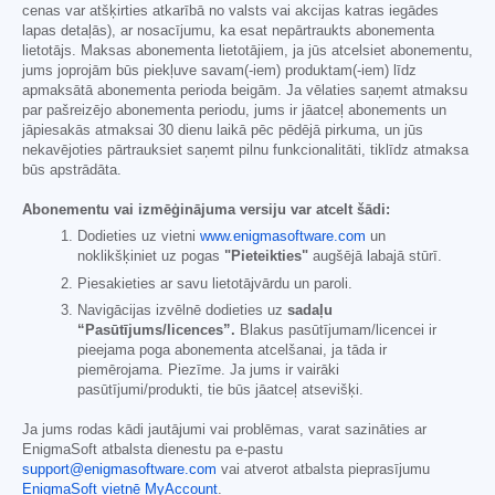
cenas var atšķirties atkarībā no valsts vai akcijas katras iegādes
lapas detaļās), ar nosacījumu, ka esat nepārtraukts abonementa
lietotājs. Maksas abonementa lietotājiem, ja jūs atcelsiet abonementu,
jums joprojām būs piekļuve savam(-iem) produktam(-iem) līdz
apmaksātā abonementa perioda beigām. Ja vēlaties saņemt atmaksu
par pašreizējo abonementa periodu, jums ir jāatceļ abonements un
jāpiesakās atmaksai 30 dienu laikā pēc pēdējā pirkuma, un jūs
nekavējoties pārtrauksiet saņemt pilnu funkcionalitāti, tiklīdz atmaksa
būs apstrādāta.
Abonementu vai izmēģinājuma versiju var atcelt šādi:
Dodieties uz vietni
www.enigmasoftware.com
un
noklikšķiniet uz pogas
"Pieteikties"
augšējā labajā stūrī.
Piesakieties ar savu lietotājvārdu un paroli.
Navigācijas izvēlnē dodieties uz
sadaļu
“Pasūtījums/licences”.
Blakus pasūtījumam/licencei ir
pieejama poga abonementa atcelšanai, ja tāda ir
piemērojama. Piezīme. Ja jums ir vairāki
pasūtījumi/produkti, tie būs jāatceļ atsevišķi.
Ja jums rodas kādi jautājumi vai problēmas, varat sazināties ar
EnigmaSoft atbalsta dienestu pa e-pastu
support@enigmasoftware.com
vai atverot atbalsta pieprasījumu
EnigmaSoft vietnē MyAccount
.