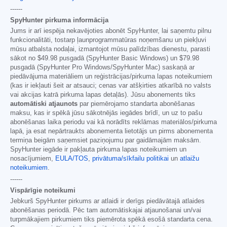
------
SpyHunter pirkuma informācija
Jums ir arī iespēja nekavējoties abonēt SpyHunter, lai saņemtu pilnu
funkcionalitāti, tostarp ļaunprogrammatūras noņemšanu un piekļuvi
mūsu atbalsta nodaļai, izmantojot mūsu palīdzības dienestu, parasti
sākot no
$49.98
pusgadā (SpyHunter Basic Windows) un
$79.98
pusgadā (SpyHunter Pro Windows/SpyHunter Mac) saskaņā ar
piedāvājuma materiāliem un reģistrācijas/pirkuma lapas noteikumiem
(kas ir iekļauti šeit ar atsauci; cenas var atšķirties atkarībā no valsts
vai akcijas katrā pirkuma lapas detaļās). Jūsu abonements tiks
automātiski atjaunots
par piemērojamo standarta abonēšanas
maksu, kas ir spēkā jūsu sākotnējās iegādes brīdī, un uz to pašu
abonēšanas laika periodu vai kā norādīts reklāmas materiālos/pirkuma
lapā, ja esat nepārtraukts abonementa lietotājs un pirms abonementa
termiņa beigām saņemsiet paziņojumu par gaidāmajām maksām.
SpyHunter iegāde ir pakļauta pirkuma lapas noteikumiem un
nosacījumiem,
EULA/TOS
,
privātuma/sīkfailu politikai
un
atlaižu
noteikumiem
.
------
Vispārīgie noteikumi
Jebkurš SpyHunter pirkums ar atlaidi ir derīgs piedāvātajā atlaides
abonēšanas periodā. Pēc tam automātiskajai atjaunošanai un/vai
turpmākajiem pirkumiem tiks piemērota spēkā esošā standarta cena.