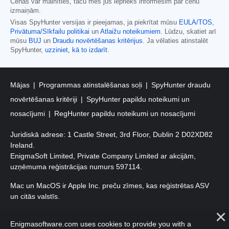
Cenas var mainīties, taču mēs jūs iepriekš informēsim par cenu
izmaiņām.
Visas SpyHunter versijas ir pieejamas, ja piekrītat mūsu
EULA/TOS
,
Privātuma/Sīkfailu politikai
un
Atlaižu noteikumiem
. Lūdzu, skatiet arī
mūsu
BUJ
un
Draudu novērtēšanas kritērijus
. Ja vēlaties atinstalēt
SpyHunter,
uzziniet, kā to izdarīt
.
Mājas
Programmas atinstalēšanas soļi
SpyHunter draudu
novērtēšanas kritēriji
SpyHunter papildu noteikumi un
nosacījumi
RegHunter papildu noteikumi un nosacījumi
Juridiskā adrese: 1 Castle Street, 3rd Floor, Dublin 2 D02XD82
Ireland.
EnigmaSoft Limited, Private Company Limited ar akcijām,
uzņēmuma reģistrācijas numurs 597114.
Mac un MacOS ir Apple Inc. preču zīmes, kas reģistrētas ASV
un citās valstīs.
Autortiesības 2016-2026. EnigmaSoft Ltd. Visas tiesības
Enigmasoftware.com uses cookies to provide you with a
aizsargātas.