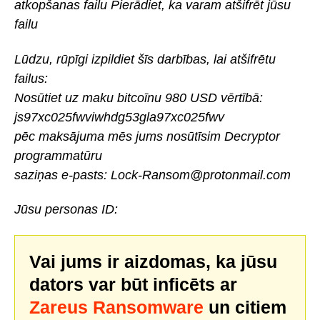
atkopšanas failu Pierādiet, ka varam atšifrēt jūsu
failu
Lūdzu, rūpīgi izpildiet šīs darbības, lai atšifrētu
failus:
Nosūtiet uz maku bitcoīnu 980 USD vērtībā:
js97xc025fwviwhdg53gla97xc025fwv
pēc maksājuma mēs jums nosūtīsim Decryptor
programmatūru
saziņas e-pasts: Lock-Ransom@protonmail.com
Jūsu personas ID:
Vai jums ir aizdomas, ka jūsu
dators var būt inficēts ar
Zareus Ransomware
un citiem