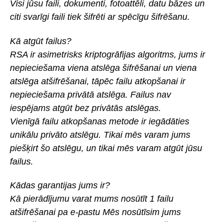
Visi jūsu faili, dokumenti, fotoattēli, datu bāzes un
citi svarīgi faili tiek šifrēti ar spēcīgu šifrēšanu.
Kā atgūt failus?
RSA ir asimetrisks kriptogrāfijas algoritms, jums ir
nepieciešama viena atslēga šifrēšanai un viena
atslēga atšifrēšanai, tāpēc failu atkopšanai ir
nepieciešama privātā atslēga. Failus nav
iespējams atgūt bez privātās atslēgas.
Vienīgā failu atkopšanas metode ir iegādāties
unikālu privāto atslēgu. Tikai mēs varam jums
piešķirt šo atslēgu, un tikai mēs varam atgūt jūsu
failus.
Kādas garantijas jums ir?
Kā pierādījumu varat mums nosūtīt 1 failu
atšifrēšanai pa e-pastu Mēs nosūtīsim jums