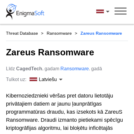
Skip
to
Latviešu
content
Threat Database
Ransomware
Zareus Ransomware
Zareus Ransomware
Līdz
CagedTech.
gadam
Ransomware
. gadā
Tulkot uz:
Latviešu
Kibernoziedznieki vēršas pret datoru lietotāju
privātajiem datiem ar jaunu ļaunprātīgas
programmatūras draudu, kas izsekots kā ZareuS
Ransomware. Draudi izmanto pietiekami spēcīgu
kriptogrāfijas algoritmu, lai bloķētu inficētajās