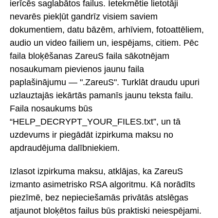
ierīcēs saglabātos failus. Ietekmētie lietotāji
nevarēs piekļūt gandrīz visiem saviem
dokumentiem, datu bāzēm, arhīviem, fotoattēliem,
audio un video failiem un, iespējams, citiem. Pēc
faila bloķēšanas ZareuS faila sākotnējam
nosaukumam pievienos jaunu faila
paplašinājumu — ".ZareuS". Turklāt draudu upuri
uzlauztajās iekārtās pamanīs jaunu teksta failu.
Faila nosaukums būs
“HELP_DECRYPT_YOUR_FILES.txt”, un tā
uzdevums ir piegādāt izpirkuma maksu no
apdraudējuma dalībniekiem.
Izlasot izpirkuma maksu, atklājas, ka ZareuS
izmanto asimetrisko RSA algoritmu. Kā norādīts
piezīmē, bez nepieciešamās privātās atslēgas
atjaunot bloķētos failus būs praktiski neiespējami.