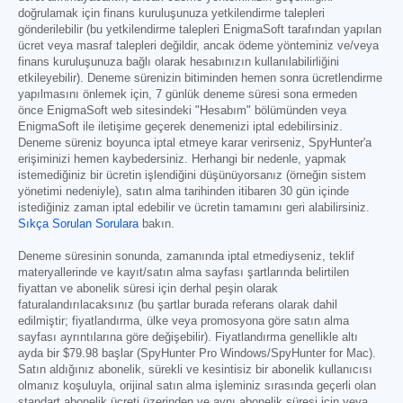
doğrulamak için finans kuruluşunuza yetkilendirme talepleri
gönderilebilir (bu yetkilendirme talepleri EnigmaSoft tarafından yapılan
ücret veya masraf talepleri değildir, ancak ödeme yönteminiz ve/veya
finans kuruluşunuza bağlı olarak hesabınızın kullanılabilirliğini
etkileyebilir). Deneme sürenizin bitiminden hemen sonra ücretlendirme
yapılmasını önlemek için, 7 günlük deneme süresi sona ermeden
önce EnigmaSoft web sitesindeki "Hesabım" bölümünden veya
EnigmaSoft ile iletişime geçerek denemenizi iptal edebilirsiniz.
Deneme süreniz boyunca iptal etmeye karar verirseniz, SpyHunter'a
erişiminizi hemen kaybedersiniz. Herhangi bir nedenle, yapmak
istemediğiniz bir ücretin işlendiğini düşünüyorsanız (örneğin sistem
yönetimi nedeniyle), satın alma tarihinden itibaren 30 gün içinde
istediğiniz zaman iptal edebilir ve ücretin tamamını geri alabilirsiniz.
Sıkça Sorulan Sorulara
bakın.
Deneme süresinin sonunda, zamanında iptal etmediyseniz, teklif
materyallerinde ve kayıt/satın alma sayfası şartlarında belirtilen
fiyattan ve abonelik süresi için derhal peşin olarak
faturalandırılacaksınız (bu şartlar burada referans olarak dahil
edilmiştir; fiyatlandırma, ülke veya promosyona göre satın alma
sayfası ayrıntılarına göre değişebilir). Fiyatlandırma genellikle altı
ayda bir
$79.98
başlar (SpyHunter Pro Windows/SpyHunter for Mac).
Satın aldığınız abonelik, sürekli ve kesintisiz bir abonelik kullanıcısı
olmanız koşuluyla, orijinal satın alma işleminiz sırasında geçerli olan
standart abonelik ücreti üzerinden ve aynı abonelik süresi için veya