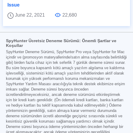
Issue
June 22, 2021
22,680
SpyHunter Ücretsiz Deneme Sürümü: Önemli Şartlar ve
Koşullar
SpyHunter Deneme Sürümü, SpyHunter Pro veya SpyHunter for Mac
içindir ve (promosyon materyallerinde/satın alma sayfasında belirtildiği
gibi) birden fazla cihaz için tek seferlik 7 günlük deneme süresi sunar.
Bu süre boyunca kapsamlı kötü amaçlı yazılım algılama ve kaldırma
işlevselliği, sisteminizi kötü amaçlı yazılım tehditlerinden aktif olarak
korumak için yüksek performanslı koruma mekanizmaları ve
SpyHunter Yardım Masası aracılığıyla teknik destek ekibimize erişim
imkanı sağlar. Deneme süresi boyunca önceden
ücretlendirilmeyeceksiniz, ancak deneme sürümünü etkinleştirmek
için bir kredi kartı gereklidir. (Ön ödemeli kredi kartları, banka kartları
ve hediye kartları bu teklif kapsamında kabul edilmeyebilir.) Ödeme
yönteminizin gerekliliği, satın almaya karar vermeniz durumunda
deneme sürümünden ücretli aboneliğe geçişiniz sırasında sürekli ve
kesintisiz güvenlik koruması sağlamaya yardımcı olmak içindir.
Deneme süresi boyunca ödeme yönteminizden önceden herhangi bir
ücret alınmayacaktır; ancak ödeme yönteminizin geçerliliğini