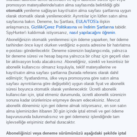
promosyon materyallerinde/satın alma sayfasında belirtildiği gibi
otomatik
yenileme sağlayan kayıt/satın alma sayfası şartlarına uygun
olarak otomatik olarak yenilenecektir. Ayrıntılar için lütfen satın alma
sayfasına bakın. Deneme, bu Şartlara,
EULA/TOS'a
ilişkin
anlaşmanıza,
Gizlilik/Çerez Politikasına
ve
İndirim Şartlarına
tabidir.
SpyHunter'ı kaldırmak istiyorsanız,
nasıl yapılacağını öğrenin
.
Aboneliğinizin otomatik yenilenmesi için ödeme yaparken, her ödeme
tarihinden önce kayıt olurken verdiğiniz e-posta adresine bir hatırlatma
e-postası gönderilecektir. Deneme sürenizin başlangıcında, yalnızca
bir deneme süresi ve hesap başına yalnızca bir cihaz için geçerli olan
bir aktivasyon kodu alacaksınız. Aboneliğiniz, sürekli ve kesintisiz bir
abonelik kullanıcısı olmanız koşuluyla, teklif materyallerine ve
kayıt/satın alma sayfası şartlarına (burada referans olarak dahil
edilmiştir; fiyatlandırma, ülke veya promosyona göre satın alma
sayfası ayrıntılarına göre değişebilir) uygun olarak fiyat ve abonelik
süresi boyunca otomatik olarak yenilenecektir. Ücretli abonelik
kullanıcıları için, iptal etmeniz durumunda, ücretli abonelik sürenizin
sonuna kadar ürünlerinize erişmeye devam edeceksiniz. Mevcut
abonelik döneminiz için geri ödeme almak istiyorsanız, en son satın
alma işleminizden itibaren 30 gün içinde iptal etmeli ve geri ödeme
başvurusunda bulunmalısınız ve geri ödemeniz işlendiğinde tam
işlevselliğe erişiminiz derhal duracaktır.
Aboneliğinizi veya deneme sürümünüzü aşağıdaki şekilde iptal