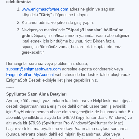
edebilirsiniz:
www.enigmasoftware.com
adresine gidin ve sağ üst
köşedeki
"Giriş"
düğmesine tıklayın.
Kullanıcı adınız ve şifrenizle giriş yapın.
Navigasyon menüsünde
"Sipariş/Lisanslar" bölümüne
gidin.
Siparişinizin/lisansınızın yanında, varsa aboneliğinizi
iptal etmek için bir düğme bulunur. Not: Birden fazla
siparişiniz/ürününüz varsa, bunları tek tek iptal etmeniz
gerekecektir.
Herhangi bir sorunuz veya probleminiz olursa,
support@enigmasoftware.com
adresine e-posta göndererek veya
EnigmaSoft'un MyAccount
web sitesinde bir destek talebi oluşturarak
EnigmaSoft Destek ekibiyle iletişime geçebilirsiniz.
------
SpyHunter Satın Alma Detayları
Ayrıca, kötü amaçlı yazılımların kaldırılması ve HelpDesk aracılığıyla
destek departmanımıza erişim de dahil olmak üzere tam işlevsellik
için SpyHunter'a hemen abone olma seçeneğiniz de bulunmaktadır. Bu
abonelik genellikle altı ayda bir
$49.98
(SpyHunter Basic Windows) ve
altı ayda bir
$79.98
(SpyHunter Pro Windows/SpyHunter for Mac)
başlar ve teklif materyallerine ve kayıt/satın alma sayfası şartlarına
(burada referans olarak dahil edilmiştir; fiyatlandırma, ülke veya