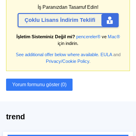
İş Paranızdan Tasarruf Edin!
Çoklu Lisans İndirim Teklifi
İşletim Sisteminiz Değil mi?
pencereler®
ve
Mac®
için indirin.
See additional offer below where available.
EULA
and
Privacy/Cookie Policy
.
Yorum formunu göster (0)
trend