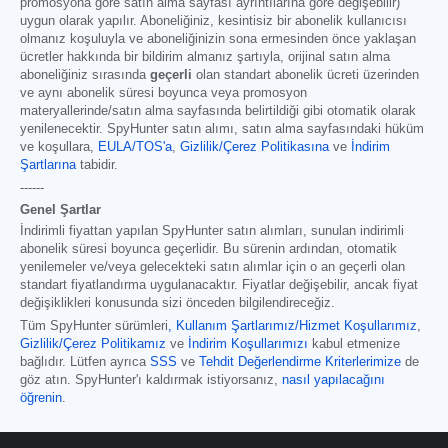
promosyona göre satın alma sayfası ayrıntılarına göre değişebilir)
uygun olarak yapılır. Aboneliğiniz, kesintisiz bir abonelik kullanıcısı
olmanız koşuluyla ve aboneliğinizin sona ermesinden önce yaklaşan
ücretler hakkında bir bildirim almanız şartıyla, orijinal satın alma
aboneliğiniz sırasında
geçerli
olan standart abonelik ücreti üzerinden
ve aynı abonelik süresi boyunca veya promosyon
materyallerinde/satın alma sayfasında belirtildiği gibi otomatik olarak
yenilenecektir. SpyHunter satın alımı, satın alma sayfasındaki hüküm
ve koşullara,
EULA/TOS'a
,
Gizlilik/Çerez Politikasına
ve
İndirim
Şartlarına
tabidir.
------
Genel Şartlar
İndirimli fiyattan yapılan SpyHunter satın alımları, sunulan indirimli
abonelik süresi boyunca geçerlidir. Bu sürenin ardından, otomatik
yenilemeler ve/veya gelecekteki satın alımlar için o an geçerli olan
standart fiyatlandırma uygulanacaktır. Fiyatlar değişebilir, ancak fiyat
değişiklikleri konusunda sizi önceden bilgilendireceğiz.
Tüm SpyHunter sürümleri
,
Kullanım Şartlarımız/Hizmet Koşullarımız
,
Gizlilik/Çerez Politikamız
ve
İndirim Koşullarımızı
kabul etmenize
bağlıdır. Lütfen ayrıca
SSS
ve
Tehdit Değerlendirme Kriterlerimize
de
göz atın. SpyHunter'ı kaldırmak istiyorsanız,
nasıl yapılacağını
öğrenin
.