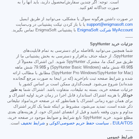
است. توجه: اگر چندین سفارش/محصول دارید، باید آنها را به
صورت جداگانه لغو کنید.
در صورت داشتن هرگونه سوال یا مشکلی، می‌توانید از طریق ایمیل
support@enigmasoft.com
یا با باز کردن تیکت پشتیبانی در وب‌سایت
MyAccount شرکت EnigmaSoft
با پشتیبانی EnigmaSoft تماس بگیرید.
------
جزئیات خرید SpyHunter
شما همچنین می‌توانید بلافاصله برای دسترسی به تمام قابلیت‌های
SpyHunter، از جمله حذف بدافزار و دسترسی به بخش پشتیبانی ما از
طریق میز کمک ما، مشترک SpyHunter شوید. این اشتراک معمولاً از
$49.98
شش ماهه (SpyHunter Basic Windows) و
$79.98
شش ماهه
(SpyHunter Pro Windows/SpyHunter for Mac) مطابق با مطالب ارائه
شده و شرایط صفحه ثبت نام/خرید (که در اینجا به صورت مرجع گنجانده
شده‌اند) شروع می‌شود. قیمت‌گذاری ممکن است بر اساس کشور یا
جزئیات صفحه خرید، بسته به تبلیغات، متفاوت باشد. اشتراک شما
به طور
خودکار
با هزینه اشتراک استاندارد قابل اجرا در زمان خرید اولیه اشتراک و
برای همان دوره زمانی اشتراک یا همانطور که در صفحه خرید/مواد تبلیغاتی
ذکر شده است، تمدید می‌شود، مشروط بر اینکه شما یک کاربر اشتراک
مداوم و بدون وقفه باشید و قبل از انقضای اشتراک خود، از هزینه‌های بعدی
مطلع شوید. خرید SpyHunter تابع شرایط و ضوابط موجود در صفحه خرید،
EULA/TOS
،
سیاست حفظ حریم خصوصی/کوکی
و
شرایط تخفیف
است.
------
شرایط عمومی