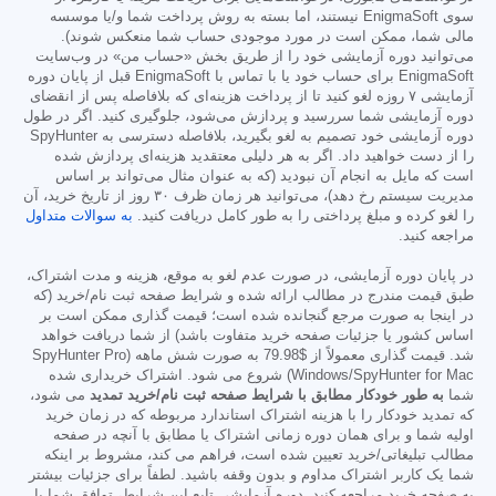
سوی EnigmaSoft نیستند، اما بسته به روش پرداخت شما و/یا موسسه
مالی شما، ممکن است در مورد موجودی حساب شما منعکس شوند).
می‌توانید دوره آزمایشی خود را از طریق بخش «حساب من» در وب‌سایت
EnigmaSoft برای حساب خود یا با تماس با EnigmaSoft قبل از پایان دوره
آزمایشی ۷ روزه لغو کنید تا از پرداخت هزینه‌ای که بلافاصله پس از انقضای
دوره آزمایشی شما سررسید و پردازش می‌شود، جلوگیری کنید. اگر در طول
دوره آزمایشی خود تصمیم به لغو بگیرید، بلافاصله دسترسی به SpyHunter
را از دست خواهید داد. اگر به هر دلیلی معتقدید هزینه‌ای پردازش شده
است که مایل به انجام آن نبودید (که به عنوان مثال می‌تواند بر اساس
مدیریت سیستم رخ دهد)، می‌توانید هر زمان ظرف ۳۰ روز از تاریخ خرید، آن
را لغو کرده و مبلغ پرداختی را به طور کامل دریافت کنید.
به سوالات متداول
مراجعه کنید.
در پایان دوره آزمایشی، در صورت عدم لغو به موقع، هزینه و مدت اشتراک،
طبق قیمت مندرج در مطالب ارائه شده و شرایط صفحه ثبت نام/خرید (که
در اینجا به صورت مرجع گنجانده شده است؛ قیمت گذاری ممکن است بر
اساس کشور یا جزئیات صفحه خرید متفاوت باشد) از شما دریافت خواهد
شد. قیمت گذاری معمولاً از
$79.98
به صورت شش ماهه (SpyHunter Pro
Windows/SpyHunter for Mac) شروع می شود. اشتراک خریداری شده
شما
به طور خودکار مطابق با شرایط صفحه ثبت نام/خرید تمدید
می شود،
که تمدید خودکار را با هزینه اشتراک استاندارد مربوطه که در زمان خرید
اولیه شما و برای همان دوره زمانی اشتراک یا مطابق با آنچه در صفحه
مطالب تبلیغاتی/خرید تعیین شده است، فراهم می کند، مشروط بر اینکه
شما یک کاربر اشتراک مداوم و بدون وقفه باشید. لطفاً برای جزئیات بیشتر
به صفحه خرید مراجعه کنید. دوره آزمایشی تابع این شرایط، توافق شما با