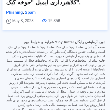
کلاهبرداری ایمیل "جوخه گیک".
Phishing
,
Spam
May 8, 2023
15,356
دوره آزمایشی رایگان SpyHunter: شرایط و ضوابط مهم
نسخه آزمایشی SpyHunter برای SpyHunter Pro یا SpyHunter برای مک
است و شامل چندین دستگاه (همانطور که در صفحه تبلیغات/خرید ذکر شده
است) برای یک دوره آزمایشی ۷ روزه است که قابلیت تشخیص و حذف
جامع بدافزار، محافظ‌های با کارایی بالا برای محافظت فعال از سیستم شما
در برابر تهدیدات بدافزار و دسترسی به تیم پشتیبانی فنی ما از طریق
SpyHunter HelpDesk را ارائه می‌دهد. در طول دوره آزمایشی، هزینه‌ای از
شما دریافت نمی‌شود، اگرچه برای فعال کردن نسخه آزمایشی به کارت
اعتباری نیاز است. (کارت‌های اعتباری پیش‌پرداخت، کارت‌های نقدی و
کارت‌های هدیه ممکن است تحت این پیشنهاد پذیرفته نشوند.) الزام روش
پرداخت شما این است که در صورت تصمیم به خرید، از حفاظت امنیتی
مداوم و بدون وقفه در طول انتقال از نسخه آزمایشی به اشتراک پولی
اطمینان حاصل کنید. در طول دوره آزمایشی، مبلغی از روش پرداخت شما
از قبل کسر نخواهد شد، اگرچه ممکن است درخواست‌های مجوز برای تأیید
اعتبار روش پرداخت شما به موسسه مالی شما ارسال شود (چنین
درخواست‌های مجوزی، درخواست‌هایی برای دریافت هزینه یا کارمزد از