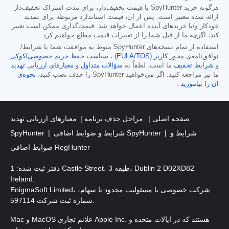
هرگونه خرید SpyHunter با قیمت تخفیف‌دار، برای مدت اشتراک تخفیف‌دار
ارائه شده معتبر است. پس از آن، قیمت استاندارد مربوطه برای تمدید
خودکار و/یا خریدهای آینده اعمال خواهد شد. قیمت‌گذاری ممکن است تغییر
کند، اگرچه ما از قبل شما را از تغییرات قیمت مطلع خواهیم کرد.
استفاده از تمام نسخه‌های SpyHunter منوط به موافقت شما با شرایط/
توافق‌نامه‌ی مجوز
کاربر (EULA/TOS)
،
سیاست حفظ حریم خصوصی/کوکی
و
شرایط تخفیف
ما است. لطفاً به
سؤالات متداول
و
معیارهای ارزیابی تهدید
ما نیز مراجعه کنید. اگر می‌خواهید SpyHunter را حذف نصب کنید،
نحوه‌ی
آن را بیاموزید
.
صفحه اصلی
مراحل حذف برنامه
معیارهای ارزیابی تهدید
شرایط و
شرایط و ضوابط اضافی SpyHunter
SpyHunter
ضوابط اضافی RegHunter
دفتر ثبت شده: 1 Castle Street، طبقه 3، Dublin 2 D02XD82
Ireland.
EnigmaSoft Limited، شرکت خصوصی با مسئولیت محدود با سهام،
شماره ثبت شرکت 597114.
Mac و MacOS علائم تجاری Apple Inc. هستند که در ایالات متحده و