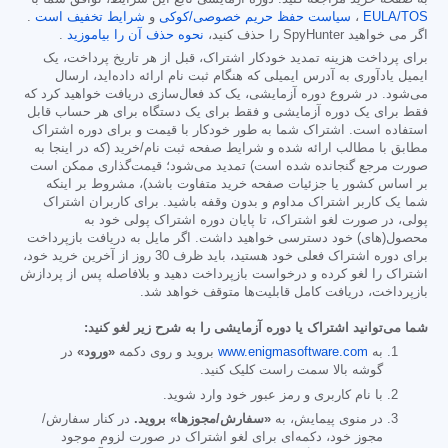
EULA/TOS
،
سیاست حفظ حریم خصوصی/کوکی
و
شرایط تخفیف است
.
اگر می خواهید SpyHunter را حذف کنید،
نحوه حذف آن را بیاموزید
.
برای پرداخت هزینه تمدید خودکار اشتراک، قبل از هر تاریخ پرداخت، یک
ایمیل یادآوری به آدرس ایمیلی که هنگام ثبت نام ارائه داده‌اید، ارسال
می‌شود. در شروع دوره آزمایشی، یک کد فعال‌سازی دریافت خواهید کرد که
فقط برای یک دوره آزمایشی و فقط برای یک دستگاه برای هر حساب قابل
استفاده است. اشتراک شما به طور خودکار با قیمت و برای دوره اشتراک
مطابق با مطالب ارائه شده و شرایط صفحه ثبت نام/خرید (که در اینجا به
صورت مرجع گنجانده شده است) تمدید می‌شود؛ قیمت‌گذاری ممکن است
بر اساس کشور یا جزئیات صفحه خرید متفاوت باشد)، مشروط بر اینکه
شما یک کاربر اشتراک مداوم و بدون وقفه باشید. برای کاربران اشتراک
پولی، در صورت لغو اشتراک، تا پایان دوره اشتراک پولی خود به
محصول(های) خود دسترسی خواهید داشت. اگر مایل به دریافت بازپرداخت
برای دوره اشتراک فعلی خود هستید، باید ظرف 30 روز از آخرین خرید خود،
اشتراک را لغو کرده و درخواست بازپرداخت دهید و بلافاصله پس از پردازش
بازپرداخت، دریافت کامل قابلیت‌ها متوقف خواهد شد.
شما می‌توانید اشتراک یا دوره آزمایشی را به شرح زیر لغو کنید:
به
www.enigmasoftware.com
بروید و روی دکمه
«ورود»
در
گوشه بالا سمت راست کلیک کنید.
با نام کاربری و رمز عبور خود وارد شوید.
در منوی پیمایش، به
«سفارش/مجوزها» بروید.
در کنار سفارش/
مجوز خود، دکمه‌ای برای لغو اشتراک در صورت لزوم موجود