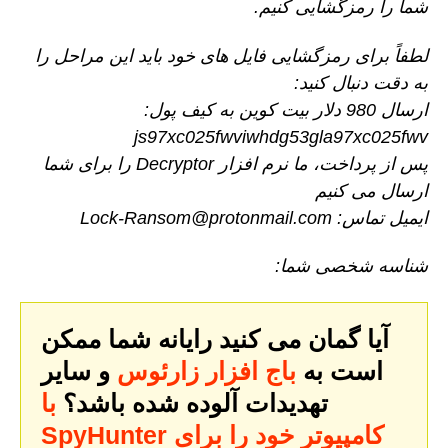
شما را رمزگشایی کنیم.
لطفاً برای رمزگشایی فایل های خود باید این مراحل را
به دقت دنبال کنید:
ارسال 980 دلار بیت کوین به کیف پول:
js97xc025fwviwhdg53gla97xc025fwv
پس از پرداخت، ما نرم افزار Decryptor را برای شما
ارسال می کنیم
ایمیل تماس: Lock-Ransom@protonmail.com
شناسه شخصی شما:
آیا گمان می کنید رایانه شما ممکن
است به
باج افزار زارئوس
و سایر
تهدیدات آلوده شده باشد؟
با
SpyHunter کامپیوتر خود را برای