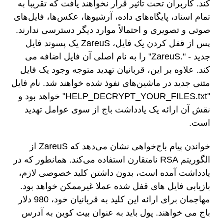
کند. کاربران تحت تأثیر قرار نخواهند یافت که تقریباً به
تمام اسناد، پایگاه‌های داده، آرشیوها، عکس‌ها، فایل‌های
صوتی و تصویری و احتمالاً موارد دیگر دسترسی ندارند.
پس از قفل کردن یک فایل، ZareuS یک پسوند فایل
جدید - ".ZareuS" را به نام اصلی آن فایل اضافه می
کند. علاوه بر این، قربانیان تهدید متوجه وجود یک فایل
متنی جدید در ماشین‌های نفوذ شده خواهند شد. نام فایل
"HELP_DECRYPT_YOUR_FILES.txt" خواهد بود و
نقش آن ارائه یک یادداشت باج از سوی عوامل تهدید
است.
خواندن پیام باج‌خواهی نشان می‌دهد که ZareuS از
الگوریتم RSA نامتقارن استفاده می‌کند. همانطور که در
یادداشت آمده است، بدون داشتن کلید خصوصی لازم،
بازیابی فایل های قفل شده عملا غیرممکن خواهد بود.
مهاجمان برای ارائه این کلید به قربانیان خود، 980 دلار
باج می خواهند. پول باید به عنوان بیت کوین به آدرس