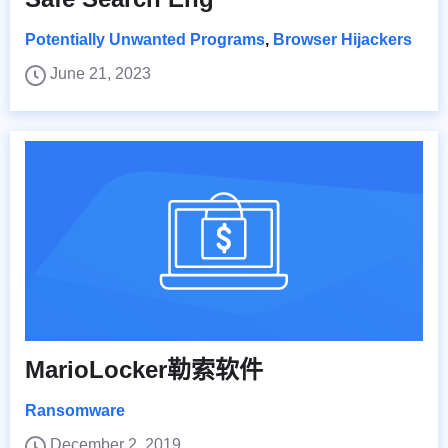
Potentially Unwanted Programs
,
Browser Hijackers
June 21, 2023
MarioLocker勒索软件
Ransomware
December 2, 2019