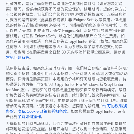
付款方式，是为了确保您在从试用版过渡到付费订阅（如果您决定购
买）期间，能够持续获得不间断的安全保护。试用期间，您的付款方式
不会被预先扣款，但我们会向您的金融机构发送授权请求，以验证您的
付款方式是否有效（此类授权请求并非 EnigmaSoft 收取费用，但根据
您的付款方式和/或金融机构的不同，可能会影响您的账户可用性）。您
可以在 7 天试用期结束前，通过 EnigmaSoft 网站的“我的账户”部分取
消试用，或联系 EnigmaSoft，以避免试用期结束后立即产生费用。如
果您在试用期内取消，您将立即失去 SpyHunter 的访问权限。如果您因
任何原因（例如系统管理等原因）认为系统收取了您不希望支付的费
用，您也可以在购买费用之日起 30 天内取消并获得全额退款。请参阅
常见问题解答
。
试用期结束后，如果您未及时取消订阅，我们将立即按产品资料和注册/
购买页面条款（此处引用并入本条款；价格可能因国家/地区或促销活动
而异，详情请见购买页面）中规定的价格和订阅期限向您收取费用。价
格通常起价为每半年
$79.98
（SpyHunter Pro Windows 版/SpyHunter
for Mac 版）。您购买的订阅将根据注册/购买页面条款
自动续订
，续订
价格为首次购买时适用的标准订阅费，续订期限与首次购买时相同，或
如促销资料/购买页面中所述，前提是您是连续不间断的订阅用户。详情
请参阅购买页面。试用须遵守本条款、您同意的最终用户
许可协议/服务
条款
、
隐私/Cookie 政策
和
折扣条款
。如果您想卸载 SpyHunter，请点
击此处
了解如何操作
。
为确保您的订阅自动续订，我们会在每次付款日期前向您注册时提供的
邮箱地址发送付款提醒。试用开始时，您将收到一个激活码，该激活码