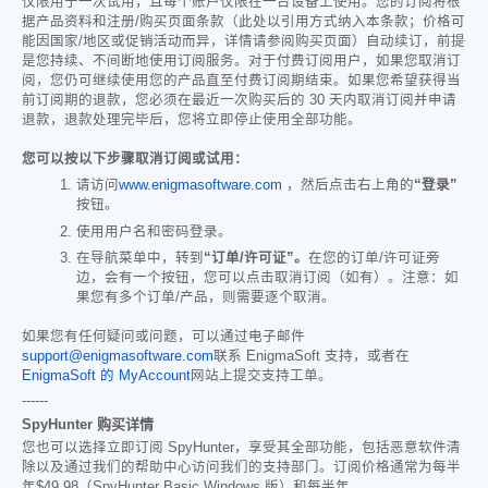
仅限用于一次试用，且每个账户仅限在一台设备上使用。您的订阅将根
据产品资料和注册/购买页面条款（此处以引用方式纳入本条款；价格可
能因国家/地区或促销活动而异，详情请参阅购买页面）自动续订，前提
是您持续、不间断地使用订阅服务。对于付费订阅用户，如果您取消订
阅，您仍可继续使用您的产品直至付费订阅期结束。如果您希望获得当
前订阅期的退款，您必须在最近一次购买后的 30 天内取消订阅并申请
退款，退款处理完毕后，您将立即停止使用全部功能。
您可以按以下步骤取消订阅或试用：
请访问
www.enigmasoftware.com
，然后点击右上角的
“登录”
按钮。
使用用户名和密码登录。
在导航菜单中，转到
“订单/许可证”。
在您的订单/许可证旁
边，会有一个按钮，您可以点击取消订阅（如有）。注意：如
果您有多个订单/产品，则需要逐个取消。
如果您有任何疑问或问题，可以通过电子邮件
support@enigmasoftware.com
联系 EnigmaSoft 支持，或者在
EnigmaSoft 的 MyAccount
网站上提交支持工单。
------
SpyHunter 购买详情
您也可以选择立即订阅 SpyHunter，享受其全部功能，包括恶意软件清
除以及通过我们的帮助中心访问我们的支持部门。订阅价格通常为每半
年
$49.98
（SpyHunter Basic Windows 版）和每半年