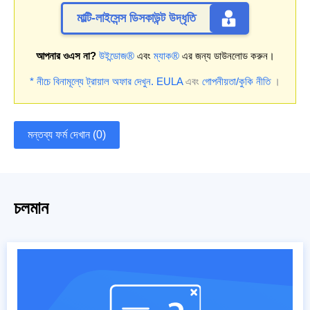
মাল্টি-লাইসেন্স ডিসকাউন্ট উদ্ধৃতি
আপনার ওএস না?
উইন্ডোজ®
এবং
ম্যাক®
এর জন্য ডাউনলোড করুন।
* নীচে বিনামূল্যে ট্রায়াল অফার দেখুন.
EULA
এবং
গোপনীয়তা/কুকি নীতি
।
মন্তব্য ফর্ম দেখান (0)
চলমান