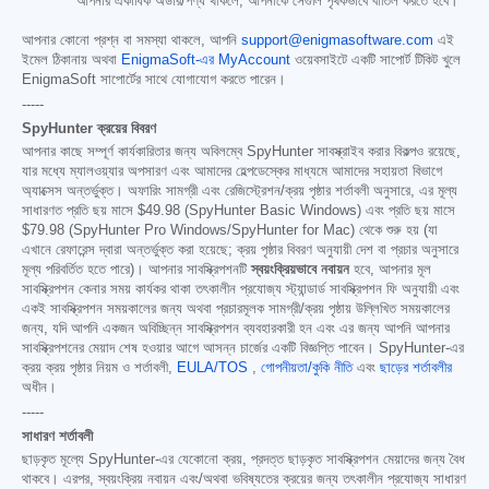
আপনার একাধিক অর্ডার/পণ্য থাকলে, আপনাকে সেগুলি পৃথকভাবে বাতিল করতে হবে।
আপনার কোনো প্রশ্ন বা সমস্যা থাকলে, আপনি
support@enigmasoftware.com
এই
ইমেল ঠিকানায় অথবা
EnigmaSoft-এর MyAccount
ওয়েবসাইটে একটি সাপোর্ট টিকিট খুলে
EnigmaSoft সাপোর্টের সাথে যোগাযোগ করতে পারেন।
-----
SpyHunter ক্রয়ের বিবরণ
আপনার কাছে সম্পূর্ণ কার্যকারিতার জন্য অবিলম্বে SpyHunter সাবস্ক্রাইব করার বিকল্পও রয়েছে,
যার মধ্যে ম্যালওয়্যার অপসারণ এবং আমাদের হেল্পডেস্কের মাধ্যমে আমাদের সহায়তা বিভাগে
অ্যাক্সেস অন্তর্ভুক্ত। অফারিং সামগ্রী এবং রেজিস্ট্রেশন/ক্রয় পৃষ্ঠার শর্তাবলী অনুসারে, এর মূল্য
সাধারণত প্রতি ছয় মাসে
$49.98
(SpyHunter Basic Windows) এবং প্রতি ছয় মাসে
$79.98
(SpyHunter Pro Windows/SpyHunter for Mac) থেকে শুরু হয় (যা
এখানে রেফারেন্স দ্বারা অন্তর্ভুক্ত করা হয়েছে; ক্রয় পৃষ্ঠার বিবরণ অনুযায়ী দেশ বা প্রচার অনুসারে
মূল্য পরিবর্তিত হতে পারে)। আপনার সাবস্ক্রিপশনটি
স্বয়ংক্রিয়ভাবে নবায়ন
হবে, আপনার মূল
সাবস্ক্রিপশন কেনার সময় কার্যকর থাকা তৎকালীন প্রযোজ্য স্ট্যান্ডার্ড সাবস্ক্রিপশন ফি অনুযায়ী এবং
একই সাবস্ক্রিপশন সময়কালের জন্য অথবা প্রচারমূলক সামগ্রী/ক্রয় পৃষ্ঠায় উল্লিখিত সময়কালের
জন্য, যদি আপনি একজন অবিচ্ছিন্ন সাবস্ক্রিপশন ব্যবহারকারী হন এবং এর জন্য আপনি আপনার
সাবস্ক্রিপশনের মেয়াদ শেষ হওয়ার আগে আসন্ন চার্জের একটি বিজ্ঞপ্তি পাবেন। SpyHunter-এর
ক্রয় ক্রয় পৃষ্ঠার নিয়ম ও শর্তাবলী,
EULA/TOS
,
গোপনীয়তা/কুকি নীতি
এবং
ছাড়ের শর্তাবলীর
অধীন।
-----
সাধারণ শর্তাবলী
ছাড়কৃত মূল্যে SpyHunter-এর যেকোনো ক্রয়, প্রদত্ত ছাড়কৃত সাবস্ক্রিপশন মেয়াদের জন্য বৈধ
থাকবে। এরপর, স্বয়ংক্রিয় নবায়ন এবং/অথবা ভবিষ্যতের ক্রয়ের জন্য তৎকালীন প্রযোজ্য সাধারণ