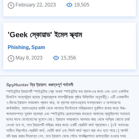
February 22, 2023
19,505
'Geek স্কোয়াড' ইমেল স্ক্যাম
Phishing
,
Spam
May 8, 2023
15,356
SpyHunter ফ্রি ট্রায়াল: গুরুত্বপূর্ণ শর্তাবলী
স্পাইহান্টার ট্রায়ালটি স্পাইহান্টার প্রো অথবা স্পাইহান্টার ফর ম্যাক-এর জন্য এবং এতে একাধিক
ডিভাইস অন্তর্ভুক্ত রয়েছে (প্রচারমূলক সামগ্রী/ক্রয় পৃষ্ঠায় উল্লিখিত অনুযায়ী)। এটি এককালীন
৭-দিনের ট্রায়াল সময়কাল প্রদান করে, যা ব্যাপক ম্যালওয়্যার সনাক্তকরণ ও অপসারণের
কার্যকারিতা, ম্যালওয়্যার হুমকি থেকে আপনার সিস্টেমকে সক্রিয়ভাবে সুরক্ষিত রাখার জন্য উচ্চ-
ক্ষমতাসম্পন্ন সুরক্ষা ব্যবস্থা এবং স্পাইহান্টার হেল্পডেস্কের মাধ্যমে আমাদের প্রযুক্তিগত সহায়তা
দলের সাথে যোগাযোগের সুযোগ দেয়। ট্রায়াল সময়কালে আপনার কাছ থেকে অগ্রিম কোনো চার্জ
নেওয়া হবে না, তবে ট্রায়ালটি সক্রিয় করার জন্য একটি ক্রেডিট কার্ড প্রয়োজন। (এই অফারের
অধীনে প্রিপেইড ক্রেডিট কার্ড, ডেবিট কার্ড এবং গিফট কার্ড গ্রহণ করা নাও হতে পারে।) আপনি
যদি ক্রয় করার সিদ্ধান্ত নেন, তবে ট্রায়াল থেকে পেইড সাবস্ক্রিপশনে রূপান্তরিত হওয়ার সময়