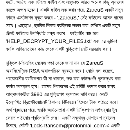
ফটো, অডিও এবং ভিডিও ফাইল এবং সম্ভবত আরও অনেক কিছু অ্যাক্সেস
করতে অক্ষম হবেন। একটি ফাইল লক করার পরে, ZareuS একটি নতুন
ফাইল এক্সটেনশন যুক্ত করবে - '.ZareuS,' সেই ফাইলের আসল নামের
সাথে। এছাড়াও, হুমকির শিকার ব্যক্তিরা লঙ্ঘন করা মেশিনে একটি নতুন
টেক্সট ফাইলের উপস্থিতি লক্ষ্য করবে। ফাইলটির নাম হবে
'HELP_DECRYPT_YOUR_FILES.txt' এবং এর ভূমিকা
হুমকি অভিনেতাদের কাছ থেকে একটি মুক্তিপণ নোট সরবরাহ করা।
মুক্তিপণ-ডিমান্ডিং মেসেজ পড়া থেকে জানা যায় যে ZareuS
অ্যাসিমেট্রিক RSA অ্যালগরিদম ব্যবহার করে। নোটে বলা হয়েছে,
প্রয়োজনীয় ব্যক্তিগত কী না থাকলে, লক করা ফাইলগুলি পুনরুদ্ধার করা
কার্যত অসম্ভব হবে। তাদের শিকারদের এই চাবিটি প্রদান করার জন্য,
আক্রমণকারীরা $980 এর মুক্তিপণ প্রদানের দাবি করে। নোটে
উল্লেখিত ক্রিপ্টোওয়ালেট ঠিকানায় বিটকয়েন হিসেবে টাকা পাঠাতে হবে।
অর্থ প্রদানের পরে, হুমকি অভিনেতারা একটি ডিক্রিপশন সফ্টওয়্যার টুল
ফেরত পাঠানোর প্রতিশ্রুতি দেয়। একটি সম্ভাব্য যোগাযোগ চ্যানেল
হিসাবে, নোটটি 'Lock-Ransom@protonmail.com'-এ একটি