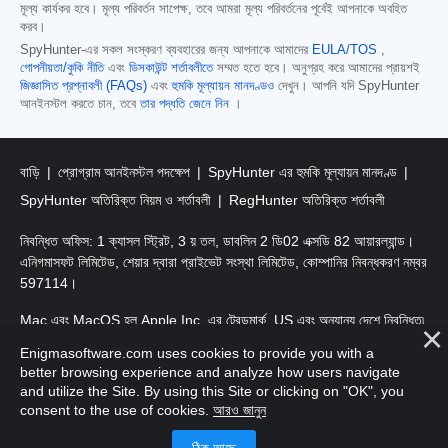
মূল্য কার্যকর হবে। মূল্য পরিবর্তন সাপেক্ষ, তবে আমরা মূল্য পরিবর্তনের পূর্বেই আপনাকে অবহিত
করব।
SpyHunter-এর সকল সংস্করণ ব্যবহারের জন্য আপনাকে আমাদের
EULA/TOS
,
গোপনীয়তা/কুকি নীতি
এবং
ডিসকাউন্ট শর্তাবলীতে
সম্মত হতে হবে। অনুগ্রহ করে আমাদের প্রায়শই
জিজ্ঞাসিত প্রশ্নাবলী (FAQs)
এবং
হুমকি মূল্যায়ন মানদণ্ডও
দেখুন। আপনি যদি SpyHunter
আনইনস্টল করতে চান, তবে
তার পদ্ধতি জেনে নিন
।
বাড়ি
প্রোগ্রাম আনইনস্টল পদক্ষেপ
SpyHunter এর হুমকি মূল্যায়ন মানদণ্ড
SpyHunter অতিরিক্ত নিয়ম ও শর্তাবলী
RegHunter অতিরিক্ত শর্তাবলী
নিবন্ধিত অফিস: 1 ক্যাসল স্ট্রিট, 3 য় তল, ডাবলিন 2 ডি02 এক্সডি 82 আয়ারল্যান্ড।
এনিগমাসফট লিমিটেড, শেয়ার দ্বারা প্রাইভেট সংস্থা লিমিটেড, কোম্পানির নিবন্ধকরণ নম্বর
597114।
Mac এবং MacOS হল Apple Inc. এর ট্রেডমার্ক, US এবং অন্যান্য দেশে নিবন্ধিত৷
Enigmasoftware.com uses cookies to provide you with a
কপিরাইট 2016-2026। এনিগমাসফট লিমিটেড সর্বস্বত্ত্ব সংরক্ষিত।
better browsing experience and analyze how users navigate
and utilize the Site. By using this Site or clicking on "OK", you
consent to the use of cookies.
আরও জানুন