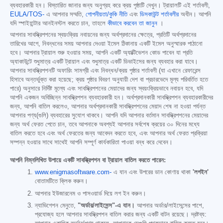
ব্যবহারকারী হন। বিস্তারিত জানার জন্য অনুগ্রহ করে ক্রয় পৃষ্ঠাটি দেখুন। ট্রায়ালটি এই শর্তাবলী,
EULA/TOS-
এ আপনার সম্মতি,
গোপনীয়তা/কুকি নীতি
এবং
ডিসকাউন্ট শর্তাবলীর
অধীন। আপনি
যদি স্পাইহান্টার আনইনস্টল করতে চান, তাহলে
কীভাবে করবেন তা জানুন
।
আপনার সাবস্ক্রিপশনের স্বয়ংক্রিয় নবায়নের জন্য অর্থপ্রদানের ক্ষেত্রে, প্রতিটি অর্থপ্রদানের
তারিখের আগে, নিবন্ধনের সময় আপনার দেওয়া ইমেল ঠিকানায় একটি ইমেল অনুস্মারক পাঠানো
হবে। আপনার ট্রায়াল শুরু হওয়ার সময়, আপনি একটি অ্যাক্টিভেশন কোড পাবেন যা প্রতি
অ্যাকাউন্টে শুধুমাত্র একটি ট্রায়াল এবং শুধুমাত্র একটি ডিভাইসের জন্য ব্যবহার করা যাবে।
আপনার সাবস্ক্রিপশনটি অফারিং সামগ্রী এবং নিবন্ধন/ক্রয় পৃষ্ঠার শর্তাবলী (যা এখানে রেফারেন্স
হিসাবে অন্তর্ভুক্ত করা হয়েছে; ক্রয় পৃষ্ঠার বিবরণ অনুযায়ী দেশ বা প্রচারভেদে মূল্য পরিবর্তিত হতে
পারে) অনুসারে নির্দিষ্ট মূল্যে এবং সাবস্ক্রিপশনের মেয়াদের জন্য স্বয়ংক্রিয়ভাবে নবায়ন হবে, যদি
আপনি একজন অবিচ্ছিন্ন সাবস্ক্রিপশন ব্যবহারকারী হন। অর্থপ্রদানকারী সাবস্ক্রিপশন ব্যবহারকারীদের
জন্য, আপনি বাতিল করলেও, আপনার অর্থপ্রদানকারী সাবস্ক্রিপশনের মেয়াদ শেষ না হওয়া পর্যন্ত
আপনার পণ্য(গুলি) ব্যবহারের সুযোগ থাকবে। আপনি যদি আপনার বর্তমান সাবস্ক্রিপশনের মেয়াদের
জন্য অর্থ ফেরত পেতে চান, তবে আপনাকে অবশ্যই আপনার সর্বশেষ ক্রয়ের ৩০ দিনের মধ্যে
বাতিল করতে হবে এবং অর্থ ফেরতের জন্য আবেদন করতে হবে, এবং আপনার অর্থ ফেরত প্রক্রিয়া
সম্পন্ন হওয়ার সাথে সাথেই আপনি সম্পূর্ণ কার্যকারিতা পাওয়া বন্ধ করে দেবেন।
আপনি নিম্নলিখিত উপায়ে একটি সাবস্ক্রিপশন বা ট্রায়াল বাতিল করতে পারেন:
www.enigmasoftware.com-
এ যান এবং উপরের ডান কোণায় থাকা
'লগইন'
বোতামটিতে ক্লিক করুন।
আপনার ইউজারনেম ও পাসওয়ার্ড দিয়ে লগ ইন করুন।
ন্যাভিগেশন মেনুতে,
"অর্ডার/লাইসেন্স"-এ যান।
আপনার অর্ডার/লাইসেন্সের পাশে,
প্রযোজ্য হলে আপনার সাবস্ক্রিপশন বাতিল করার জন্য একটি বাটন রয়েছে। দ্রষ্টব্য: