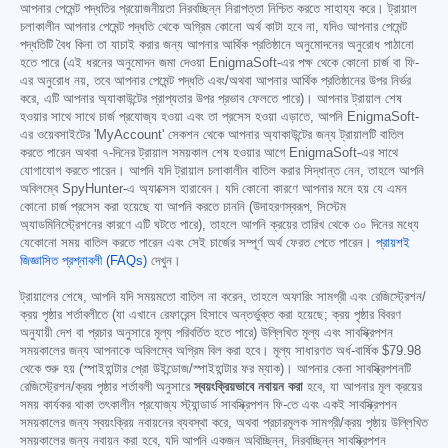
আপনার পেমেন্ট পদ্ধতির প্রয়োজনীয়তা নিরবচ্ছিন্ন নিরাপত্তা নিশ্চিত করতে সাহায্য করে। ট্রায়াল
চলাকালীন আপনার পেমেন্ট পদ্ধতি থেকে অগ্রিম কোনো অর্থ কাটা হবে না, যদিও আপনার পেমেন্ট
পদ্ধতিটি বৈধ কিনা তা যাচাই করার জন্য আপনার আর্থিক প্রতিষ্ঠানে অনুমোদনের অনুরোধ পাঠানো
হতে পারে (এই ধরনের অনুমোদন জমা দেওয়া EnigmaSoft-এর পক্ষ থেকে কোনো চার্জ বা ফি-
এর অনুরোধ নয়, তবে আপনার পেমেন্ট পদ্ধতি এবং/অথবা আপনার আর্থিক প্রতিষ্ঠানের উপর নির্ভর
করে, এটি আপনার অ্যাকাউন্টের প্রাপ্যতার উপর প্রভাব ফেলতে পারে)। আপনার ট্রায়াল শেষ
হওয়ার সাথে সাথে চার্জ প্রযোজ্য হওয়া এবং তা প্রসেস হওয়া এড়াতে, আপনি EnigmaSoft-
এর ওয়েবসাইটের 'MyAccount' সেকশন থেকে আপনার অ্যাকাউন্টের জন্য ট্রায়ালটি বাতিল
করতে পারেন অথবা ৭-দিনের ট্রায়াল সময়কাল শেষ হওয়ার আগে EnigmaSoft-এর সাথে
যোগাযোগ করতে পারেন। আপনি যদি ট্রায়াল চলাকালীন বাতিল করার সিদ্ধান্ত নেন, তাহলে আপনি
অবিলম্বে SpyHunter-এ অ্যাক্সেস হারাবেন। যদি কোনো কারণে আপনার মনে হয় যে এমন
কোনো চার্জ প্রসেস করা হয়েছে যা আপনি করতে চাননি (উদাহরণস্বরূপ, সিস্টেম
অ্যাডমিনিস্ট্রেশনের কারণে এটি ঘটতে পারে), তাহলে আপনি ক্রয়ের তারিখ থেকে ৩০ দিনের মধ্যে
যেকোনো সময় বাতিল করতে পারেন এবং সেই চার্জের সম্পূর্ণ অর্থ ফেরত পেতে পারেন।
প্রায়শই
জিজ্ঞাসিত প্রশ্নাবলী (FAQs)
দেখুন।
ট্রায়ালের শেষে, আপনি যদি সময়মতো বাতিল না করেন, তাহলে অফারিং সামগ্রী এবং রেজিস্ট্রেশন/
ক্রয় পৃষ্ঠার শর্তাবলীতে (যা এখানে রেফারেন্স হিসাবে অন্তর্ভুক্ত করা হয়েছে; ক্রয় পৃষ্ঠার বিবরণ
অনুযায়ী দেশ বা প্রচার অনুসারে মূল্য পরিবর্তিত হতে পারে) উল্লিখিত মূল্য এবং সাবস্ক্রিপশন
সময়কালের জন্য আপনাকে অবিলম্বে অগ্রিম বিল করা হবে। মূল্য সাধারণত অর্ধ-বার্ষিক
$79.98
থেকে শুরু হয় (স্পাইহান্টার প্রো উইন্ডোজ/স্পাইহান্টার ফর ম্যাক)। আপনার কেনা সাবস্ক্রিপশনটি
রেজিস্ট্রেশন/ক্রয় পৃষ্ঠার শর্তাবলী অনুসারে
স্বয়ংক্রিয়ভাবে নবায়ন করা
হবে, যা আপনার মূল ক্রয়ের
সময় কার্যকর থাকা তৎকালীন প্রযোজ্য স্ট্যান্ডার্ড সাবস্ক্রিপশন ফি-তে এবং একই সাবস্ক্রিপশন
সময়কালের জন্য স্বয়ংক্রিয় নবায়নের ব্যবস্থা করে, অথবা প্রচারমূলক সামগ্রী/ক্রয় পৃষ্ঠায় উল্লিখিত
সময়কালের জন্য নবায়ন করা হবে, যদি আপনি একজন অবিচ্ছিন্ন, নিরবচ্ছিন্ন সাবস্ক্রিপশন