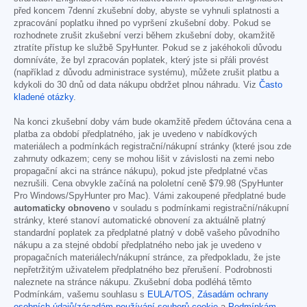
před koncem 7denní zkušební doby, abyste se vyhnuli splatnosti a
zpracování poplatku ihned po vypršení zkušební doby. Pokud se
rozhodnete zrušit zkušební verzi během zkušební doby, okamžitě
ztratíte přístup ke službě SpyHunter. Pokud se z jakéhokoli důvodu
domníváte, že byl zpracován poplatek, který jste si přáli provést
(například z důvodu administrace systému), můžete zrušit platbu a
kdykoli do 30 dnů od data nákupu obdržet plnou náhradu. Viz
Často
kladené otázky
.
Na konci zkušební doby vám bude okamžitě předem účtována cena a
platba za období předplatného, jak je uvedeno v nabídkových
materiálech a podmínkách registrační/nákupní stránky (které jsou zde
zahrnuty odkazem; ceny se mohou lišit v závislosti na zemi nebo
propagační akci na stránce nákupu), pokud jste předplatné včas
nezrušili. Cena obvykle začíná na pololetní ceně
$79.98
(SpyHunter
Pro Windows/SpyHunter pro Mac). Vámi zakoupené předplatné bude
automaticky obnoveno
v souladu s podmínkami registrační/nákupní
stránky, které stanoví automatické obnovení za aktuálně platný
standardní poplatek za předplatné platný v době vašeho původního
nákupu a za stejné období předplatného nebo jak je uvedeno v
propagačních materiálech/nákupní stránce, za předpokladu, že jste
nepřetržitým uživatelem předplatného bez přerušení. Podrobnosti
naleznete na stránce nákupu. Zkušební doba podléhá těmto
Podmínkám, vašemu souhlasu s
EULA/TOS
,
Zásadám ochrany