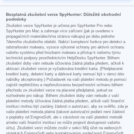
Bezplatná zkušební verze SpyHunter: Důležité obchodní
podmínky
Zkušební verze SpyHunter je určena pro SpyHunter Pro nebo
SpyHunter pro Mac a zahrnuje více zařízení (jak je uvedeno v
propagačních materiálech/na stránce nákupu) po dobu jednoho
7denního zkušebního období. Nabízí komplexní funkce pro detekci a
odstraňování malwaru, vysoce výkonné ochrany pro aktivní ochranu
vašeho systému před hrozbami malwaru a přístup k našemu týmu
technické podpory prostřednictvím HelpDesku SpyHunter. Během
zkušební doby vám nebude účtována žádná platba předem, ačkoli k
aktivaci zkušební verze je vyžadována kreditní karta. (Předplacené
kreditní karty, debetní karty a dárkové karty nemusí být v rámci této
nabídky akceptovány.) Požadavek na vaši platební metodu je pomoci
zajistit nepřetržitou a nepřerušovanou bezpečnostní ochranu během
přechodu ze zkušební verze na placené předplatné, pokud se
rozhodnete pro nákup. Během zkušební doby vám nebude z vaší
platební metody účtována žádná platba předem, ačkoli vaší finanční
instituci mohou být zaslány žádosti o autorizaci, aby se ověřilo, zda je
vaše platební metoda platná (takové autorizační podání není žádostí
o poplatky od EnigmaSoft, ale v závislosti na vaší platební metodě
a/nebo vaší finanční instituci se může projevit dostupnost vašeho
účtu). Zkušební verzi můžete zrušit v sekci Můj účet na webových
stránkách EnigmaSoft nebo kontaktováním společnosti EnigmaSoft