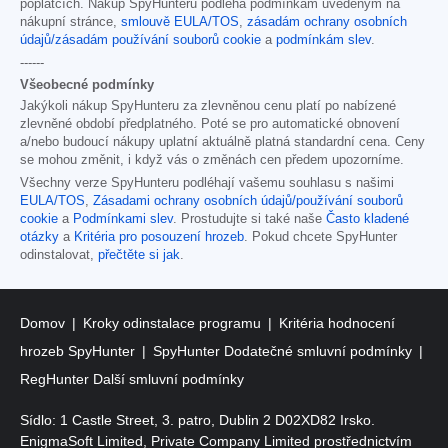
poplatcích. Nákup SpyHunteru podléhá podmínkám uvedeným na
nákupní stránce,
smlouvě EULA/TOS
,
zásadám ochrany osobních
údajů/zásadám používání souborů cookie
a
podmínkám slev
.
------
Všeobecné podmínky
Jakýkoli nákup SpyHunteru za zlevněnou cenu platí po nabízené
zlevněné období předplatného. Poté se pro automatické obnovení
a/nebo budoucí nákupy uplatní aktuálně platná standardní cena. Ceny
se mohou změnit, i když vás o změnách cen předem upozorníme.
Všechny verze SpyHunteru podléhají vašemu souhlasu s našimi
EULA/TOS
,
Zásadami ochrany osobních údajů/používání souborů
cookie
a
Podmínkami slev
. Prostudujte si také naše
Často kladené
otázky
a
Kritéria pro posouzení hrozeb
. Pokud chcete SpyHunter
odinstalovat,
přečtěte si jak
.
Domov
Kroky odinstalace programu
Kritéria hodnocení
hrozeb SpyHunter
SpyHunter Dodatečné smluvní podmínky
RegHunter Další smluvní podmínky
Sídlo: 1 Castle Street, 3. patro, Dublin 2 D02XD82 Irsko.
EnigmaSoft Limited, Private Company Limited prostřednictvím