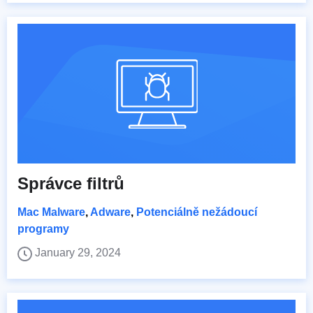
Správce filtrů
Mac Malware
,
Adware
,
Potenciálně nežádoucí
programy
January 29, 2024