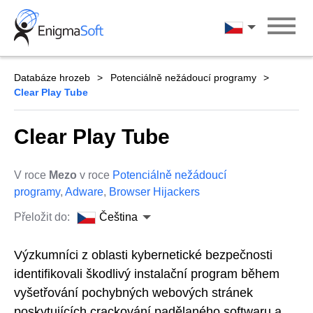
Skip
to
Čeština
content
Databáze hrozeb
Potenciálně nežádoucí programy
Clear Play Tube
Clear Play Tube
V roce
Mezo
v roce
Potenciálně nežádoucí
programy
,
Adware
,
Browser Hijackers
Přeložit do:
Čeština
Výzkumníci z oblasti kybernetické bezpečnosti
identifikovali škodlivý instalační program během
vyšetřování pochybných webových stránek
poskytujících crackování padělaného softwaru a