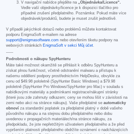
V navigační nabídce přejděte na
„Objednávka/Licence“.
Vedle vaší objednávky/licence je k dispozici tlačítko pro
případné zrušení předplatného. Poznámka: Pokud máte více
objednávek/produktů, budete je muset zrušit jednotlivě.
V případě jakýchkoli dotazů nebo problémů můžete kontaktovat
podporu EnigmaSoft e-mailem na adrese
support@enigmasoftware.com
nebo otevřením tiketu podpory na
webových stránkách
EnigmaSoft v sekci Můj účet
.
------
Podrobnosti o nákupu SpyHunteru
Máte také možnost okamžitě se přihlásit k odběru SpyHunteru a
získat plnou funkčnost, včetně odstranění malwaru a přístupu k
našemu oddělení podpory prostřednictvím HelpDesku, obvykle za
cenu od
$49.98
pololetně (SpyHunter Basic Windows) a
$79.98
pololetně (SpyHunter Pro Windows/SpyHunter pro Mac) v souladu s
nabídkovými materiály a podmínkami registrace/nákupní stránky
(které jsou zde zahrnuty odkazem; ceny se mohou lišit v závislosti na
zemi nebo akci na stránce nákupu). Vaše předplatné se
automaticky
obnoví
za standardní poplatek za předplatné platný v době vašeho
původního nákupu a na stejnou dobu předplatného nebo dobu
uvedenou v propagačních materiálech/na stránce nákupu, za
předpokladu, že jste nepřetržitým uživatelem předplatného a že před
vypršením platnosti předplatného obdržíte oznámení o nadcházejících