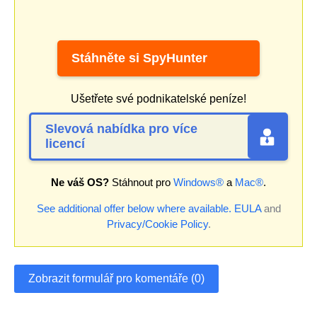
Stáhněte si SpyHunter
Ušetřete své podnikatelské peníze!
Slevová nabídka pro více
licencí
Ne váš OS?
Stáhnout pro
Windows®
a
Mac®
.
See additional offer below where available.
EULA
and
Privacy/Cookie Policy
.
Zobrazit formulář pro komentáře (0)