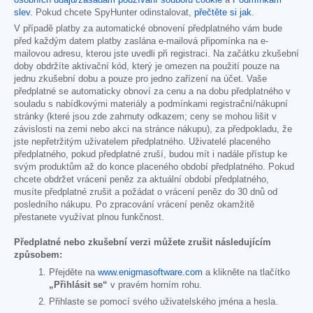
osobních údajů/zásadám používání souborů cookie
a
Podmínkám
slev
. Pokud chcete SpyHunter odinstalovat,
přečtěte si jak
.
V případě platby za automatické obnovení předplatného vám bude
před každým datem platby zaslána e-mailová připomínka na e-
mailovou adresu, kterou jste uvedli při registraci. Na začátku zkušební
doby obdržíte aktivační kód, který je omezen na použití pouze na
jednu zkušební dobu a pouze pro jedno zařízení na účet. Vaše
předplatné se automaticky obnoví za cenu a na dobu předplatného v
souladu s nabídkovými materiály a podmínkami registrační/nákupní
stránky (které jsou zde zahrnuty odkazem; ceny se mohou lišit v
závislosti na zemi nebo akci na stránce nákupu), za předpokladu, že
jste nepřetržitým uživatelem předplatného. Uživatelé placeného
předplatného, pokud předplatné zruší, budou mít i nadále přístup ke
svým produktům až do konce placeného období předplatného. Pokud
chcete obdržet vrácení peněz za aktuální období předplatného,
musíte předplatné zrušit a požádat o vrácení peněz do 30 dnů od
posledního nákupu. Po zpracování vrácení peněz okamžitě
přestanete využívat plnou funkčnost.
Předplatné nebo zkušební verzi můžete zrušit následujícím
způsobem:
Přejděte na
www.enigmasoftware.com
a klikněte na tlačítko
„Přihlásit se“
v pravém horním rohu.
Přihlaste se pomocí svého uživatelského jména a hesla.