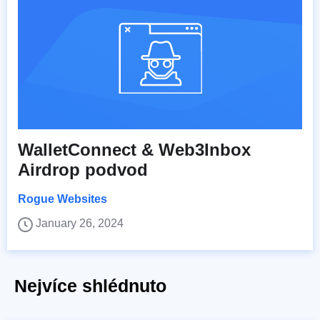
WalletConnect & Web3Inbox
Airdrop podvod
Rogue Websites
January 26, 2024
Nejvíce shlédnuto