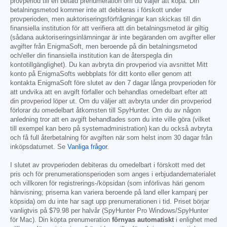
provperiod till en betald prenumeration om du väljer att köpa. Din
betalningsmetod kommer inte att debiteras i förskott under
provperioden, men auktoriseringsförfrågningar kan skickas till din
finansiella institution för att verifiera att din betalningsmetod är giltig
(sådana auktoriseringsinlämningar är inte begäranden om avgifter eller
avgifter från EnigmaSoft, men beroende på din betalningsmetod
och/eller din finansiella institution kan de återspegla din
kontotillgänglighet). Du kan avbryta din provperiod via avsnittet Mitt
konto på EnigmaSofts webbplats för ditt konto eller genom att
kontakta EnigmaSoft före slutet av den 7 dagar långa provperioden för
att undvika att en avgift förfaller och behandlas omedelbart efter att
din provperiod löper ut. Om du väljer att avbryta under din provperiod
förlorar du omedelbart åtkomsten till SpyHunter. Om du av någon
anledning tror att en avgift behandlades som du inte ville göra (vilket
till exempel kan bero på systemadministration) kan du också avbryta
och få full återbetalning för avgiften när som helst inom 30 dagar från
inköpsdatumet. Se
Vanliga frågor
.
I slutet av provperioden debiteras du omedelbart i förskott med det
pris och för prenumerationsperioden som anges i erbjudandematerialet
och villkoren för registrerings-/köpsidan (som införlivas häri genom
hänvisning; priserna kan variera beroende på land eller kampanj per
köpsida) om du inte har sagt upp prenumerationen i tid. Priset börjar
vanligtvis på
$79.98
per halvår (SpyHunter Pro Windows/SpyHunter
för Mac). Din köpta prenumeration
förnyas automatiskt
i enlighet med