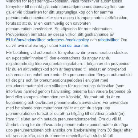
villkoren för registrerings-/köpsidan, vilka föreskriver automatiska
förnyelser till den då gällande standardprenumerationsavgiften som
gäller vid tidpunkten för ditt ursprungliga köp och för samma
prenumerationsperiod eller som anges i kampanjmaterialet/köpsidan,
förutsatt att du är en kontinuerlig och oavbruten
prenumerationsanvändare. Se köpsidan för mer information.
Provperioden omfattas av dessa villkor, ditt godkännande av
EULA/användarvillkor
,
sekretess-/cookiepolicy
och
rabattvillkor
. Om
du vill avinstallera SpyHunter
kan du läsa mer
.
För betalning vid automatisk förnyelse av din prenumeration skickas
en e-postpåminnelse till den e-postadress du angav när du
registrerade dig före varje betalningsdatum. I början av din provperiod
får du en aktiveringskod som är begränsad till endast en provperiod
och endast en enhet per konto. Din prenumeration förnyas automatiskt
till det pris och för prenumerationsperioden i enlighet med
erbjudandematerialet och villkoren för registrerings-/köpsidan (som
införlivas härmed genom hänvisning; priserna kan variera beroende på
land eller kampanjinformation per köpsida), förutsatt att du är en
kontinuerlig och oavbruten prenumerationsanvändare. För användare
med betalande prenumerationer gäller att om du säger upp
prenumerationen fortsätter du att ha tillgång till din/dina produkt(er)
fram till slutet av din betalda prenumerationsperiod. Om du vill få
återbetalning för din dåvarande prenumerationsperiod måste du säga
upp prenumerationen och ansöka om återbetalning inom 30 dagar efter
ditt senaste köp, och du kommer omedelbart att sluta få full