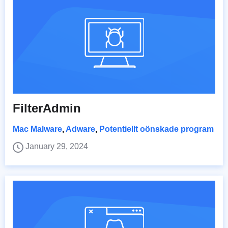
FilterAdmin
Mac Malware
,
Adware
,
Potentiellt oönskade program
January 29, 2024