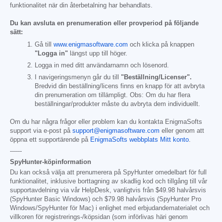
funktionalitet när din återbetalning har behandlats.
Du kan avsluta en prenumeration eller provperiod på följande
sätt:
Gå till
www.enigmasoftware.com
och klicka på knappen
"Logga in"
längst upp till höger.
Logga in med ditt användarnamn och lösenord.
I navigeringsmenyn går du till
"Beställning/Licenser".
Bredvid din beställning/licens finns en knapp för att avbryta
din prenumeration om tillämpligt. Obs: Om du har flera
beställningar/produkter måste du avbryta dem individuellt.
Om du har några frågor eller problem kan du kontakta EnigmaSofts
support via e-post på
support@enigmasoftware.com
eller genom att
öppna ett supportärende på
EnigmaSofts webbplats Mitt konto
.
------
SpyHunter-köpinformation
Du kan också välja att prenumerera på SpyHunter omedelbart för full
funktionalitet, inklusive borttagning av skadlig kod och tillgång till vår
supportavdelning via vår HelpDesk, vanligtvis från
$49.98
halvårsvis
(SpyHunter Basic Windows) och
$79.98
halvårsvis (SpyHunter Pro
Windows/SpyHunter för Mac) i enlighet med erbjudandematerialet och
villkoren för registrerings-/köpsidan (som införlivas häri genom