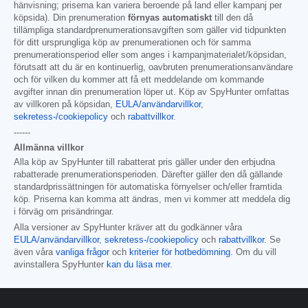
hänvisning; priserna kan variera beroende på land eller kampanj per
köpsida). Din prenumeration
förnyas automatiskt
till den då
tillämpliga standardprenumerationsavgiften som gäller vid tidpunkten
för ditt ursprungliga köp av prenumerationen och för samma
prenumerationsperiod eller som anges i kampanjmaterialet/köpsidan,
förutsatt att du är en kontinuerlig, oavbruten prenumerationsanvändare
och för vilken du kommer att få ett meddelande om kommande
avgifter innan din prenumeration löper ut. Köp av SpyHunter omfattas
av villkoren på köpsidan,
EULA/användarvillkor
,
sekretess-/cookiepolicy
och
rabattvillkor
.
------
Allmänna villkor
Alla köp av SpyHunter till rabatterat pris gäller under den erbjudna
rabatterade prenumerationsperioden. Därefter gäller den då gällande
standardprissättningen för automatiska förnyelser och/eller framtida
köp. Priserna kan komma att ändras, men vi kommer att meddela dig
i förväg om prisändringar.
Alla versioner av SpyHunter kräver att du godkänner våra
EULA/användarvillkor
,
sekretess-/cookiepolicy
och
rabattvillkor
. Se
även våra
vanliga frågor
och
kriterier för hotbedömning
. Om du vill
avinstallera SpyHunter
kan du läsa mer
.