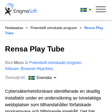
Skip
to
Svenska
content
Hotdatabas
Potentiellt oönskade program
Rensa Play
Tube
Rensa Play Tube
Med
Mezo
år
Potentiellt oönskade program
,
Adware
,
Browser Hijackers
Översätt till:
Svenska
Cybersäkerhetsforskare identifierade en skadlig
installatör under en undersökning av tvivelaktiga
webbplatser som tillhandahåller förfalskade
programvara och tillhörande innehåll. Det här