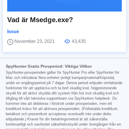
Vad är Msedge.exe?
Issue
November 23, 2021
43,435
SpyHunter Gratis Provperiod: Viktiga Villkor
SpyHunter-provperioden gäller för SpyHunter Pro eller SpyHunter för
Mac och inkluderar flera enheter (enligt kampanjmaterial/köpsida)
under en engångsperiod på 7 dagar. Denna period erbjuder omfattande
funktioner för att upptäcka och ta bort skadlig kod, högpresterande
skydd för att aktivt skydda ditt system från hot mot skadlig kod och
tillgång till vårt tekniska supportteam via SpyHunters helpdesk. Du
kommer inte att debiteras i förskott under provperioden, men ett
kreditkort krävs för att aktivera provperioden. (Förbetalda kreditkort,
betalkort och presentkort accepteras eventuellt inte under detta
erbjudande.) Kravet för din betalningsmetod är att säkerställa
kontinuerligt och oavbrutet säkerhetsskydd under övergången från en