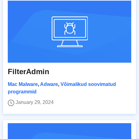
FilterAdmin
Mac Malware
,
Adware
,
Võimalikud soovimatud
programmid
January 29, 2024