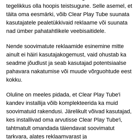
tegelikkus olla hoopis teistsugune. Selle asemel, et
täita oma eesmärki, võib Clear Play Tube suunata
kasutajatele pealetükkivaid reklaame või suunata
nad ümber pahatahtlikele veebisaitidele.
Nende soovimatute reklaamide esinemine mitte
ainult ei häiri kasutajakogemust, vaid ohustab ka
seadme jõudlust ja seab kasutajad potentsiaalse
pahavara nakatumise või muude võrguohtude eest
kokku.
Oluline on meeles pidada, et Clear Play Tube'i
kandev installija võib komplekteerida ka muid
soovimatuid rakendusi. Järelikult võivad kasutajad,
kes installivad oma arvutisse Clear Play Tube'i,
tahtmatult omandada täiendavat soovimatut
tarkvara, alates reklaamvarast ja