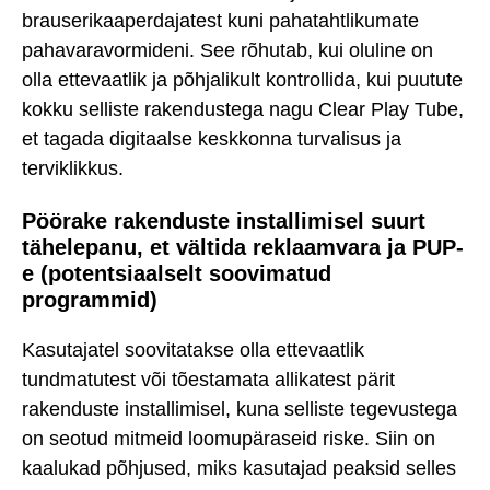
brauserikaaperdajatest kuni pahatahtlikumate
pahavaravormideni. See rõhutab, kui oluline on
olla ettevaatlik ja põhjalikult kontrollida, kui puutute
kokku selliste rakendustega nagu Clear Play Tube,
et tagada digitaalse keskkonna turvalisus ja
terviklikkus.
Pöörake rakenduste installimisel suurt
tähelepanu, et vältida reklaamvara ja PUP-
e (potentsiaalselt soovimatud
programmid)
Kasutajatel soovitatakse olla ettevaatlik
tundmatutest või tõestamata allikatest pärit
rakenduste installimisel, kuna selliste tegevustega
on seotud mitmeid loomupäraseid riske. Siin on
kaalukad põhjused, miks kasutajad peaksid selles