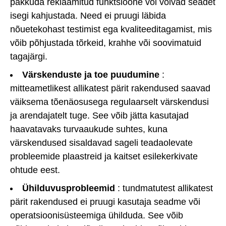
pakkuda reklaamitud funktsioone või võivad seadet
isegi kahjustada. Need ei pruugi läbida
nõuetekohast testimist ega kvaliteeditagamist, mis
võib põhjustada tõrkeid, krahhe või soovimatuid
tagajärgi.
Värskenduste ja toe puudumine
:
mitteametlikest allikatest pärit rakendused saavad
väiksema tõenäosusega regulaarselt värskendusi
ja arendajatelt tuge. See võib jätta kasutajad
haavatavaks turvaaukude suhtes, kuna
värskendused sisaldavad sageli teadaolevate
probleemide plaastreid ja kaitset esilekerkivate
ohtude eest.
Ühilduvusprobleemid
: tundmatutest allikatest
pärit rakendused ei pruugi kasutaja seadme või
operatsioonisüsteemiga ühilduda. See võib