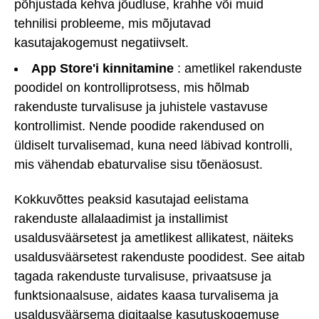
põhjustada kehva jõudluse, krahhe või muid
tehnilisi probleeme, mis mõjutavad
kasutajakogemust negatiivselt.
App Store'i kinnitamine
: ametlikel rakenduste
poodidel on kontrolliprotsess, mis hõlmab
rakenduste turvalisuse ja juhistele vastavuse
kontrollimist. Nende poodide rakendused on
üldiselt turvalisemad, kuna need läbivad kontrolli,
mis vähendab ebaturvalise sisu tõenäosust.
Kokkuvõttes peaksid kasutajad eelistama
rakenduste allalaadimist ja installimist
usaldusväärsetest ja ametlikest allikatest, näiteks
usaldusväärsetest rakenduste poodidest. See aitab
tagada rakenduste turvalisuse, privaatsuse ja
funktsionaalsuse, aidates kaasa turvalisema ja
usaldusväärsema digitaalse kasutuskogemuse