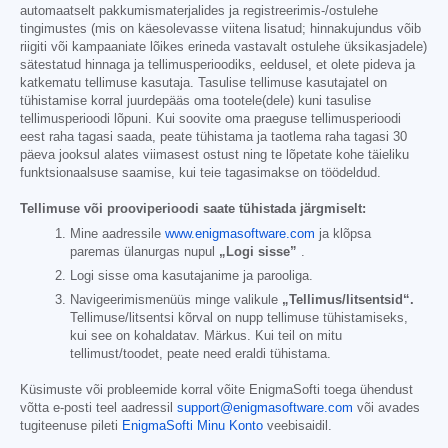
automaatselt pakkumismaterjalides ja registreerimis-/ostulehe
tingimustes (mis on käesolevasse viitena lisatud; hinnakujundus võib
riigiti või kampaaniate lõikes erineda vastavalt ostulehe üksikasjadele)
sätestatud hinnaga ja tellimusperioodiks, eeldusel, et olete pideva ja
katkematu tellimuse kasutaja. Tasulise tellimuse kasutajatel on
tühistamise korral juurdepääs oma tootele(dele) kuni tasulise
tellimusperioodi lõpuni. Kui soovite oma praeguse tellimusperioodi
eest raha tagasi saada, peate tühistama ja taotlema raha tagasi 30
päeva jooksul alates viimasest ostust ning te lõpetate kohe täieliku
funktsionaalsuse saamise, kui teie tagasimakse on töödeldud.
Tellimuse või prooviperioodi saate tühistada järgmiselt:
Mine aadressile
www.enigmasoftware.com
ja klõpsa
paremas ülanurgas nupul
„Logi sisse”
.
Logi sisse oma kasutajanime ja parooliga.
Navigeerimismenüüs minge valikule
„Tellimus/litsentsid“.
Tellimuse/litsentsi kõrval on nupp tellimuse tühistamiseks,
kui see on kohaldatav. Märkus. Kui teil on mitu
tellimust/toodet, peate need eraldi tühistama.
Küsimuste või probleemide korral võite EnigmaSofti toega ühendust
võtta e-posti teel aadressil
support@enigmasoftware.com
või avades
tugiteenuse pileti
EnigmaSofti Minu Konto
veebisaidil.