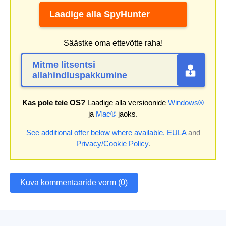
Laadige alla SpyHunter
Säästke oma ettevõtte raha!
Mitme litsentsi
allahindluspakkumine
Kas pole teie OS?
Laadige alla versioonide
Windows®
ja
Mac®
jaoks.
See additional offer below where available.
EULA
and
Privacy/Cookie Policy
.
Kuva kommentaaride vorm (0)