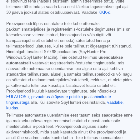
ei soovinud teha (näiteks süsteemi administreerimise tõttu), võite
tellimuse tühistada ja saada tasu eest täieliku tagasimakse igal ajal
30 päeva jooksul alates ostukuupäevast. Vaadake
KKK-d
.
Prooviperioodi lõpus esitatakse teile kohe ettemaks
pakkumismaterjalides ja registreerimis-/ostulehe tingimustes (mis on
käesolevasse viitena lisatud; hinnakujundus võib riigiti või
kampaaniapõhiselt ostulehelt erineda) sätestatud hinna ja
tellimusperioodi ulatuses, kui te pole tellimust õigeaegselt tühistanud.
Hind algab tavaliselt
$79.98
poolaastas (SpyHunter Pro
Windows/SpyHunter Macile). Teie ostetud tellimus
uuendatakse
automaatselt
vastavalt registreerimis-/ostulehe tingimustele, mis
näevad ette automaatse uuendamise teie algse ostu ajal kehtiva
standardse tellimustasu alusel ja samaks tellimusperioodiks või nagu
on sätestatud reklaamimaterjalides/ostulehelt, eeldusel, et olete pidev
ja katkematu tellimuse kasutaja. Lisateavet leiate ostulehelt.
Prooviperiood kuulub käesolevate tingimuste, teie nõusoleku
EULA/TOS-i,
privaatsus-/küpsiste poliitika
ja
allahindluste
tingimustega
alla. Kui soovite SpyHunteri desinstallida,
vaadake,
kuidas
.
Tellimuse automaatse uuendamise eest tasumiseks saadetakse enne
iga maksekuupäeva registreerimisel esitatud e-posti aadressile
meeldetuletus e-posti teel. Prooviperioodi alguses saate
aktiveerimiskoodi, mida saab kasutada ainult ühe prooviperioodi ja
ainult ühe seadme jaoks konto kohta. Teie tellimus uuendatakse