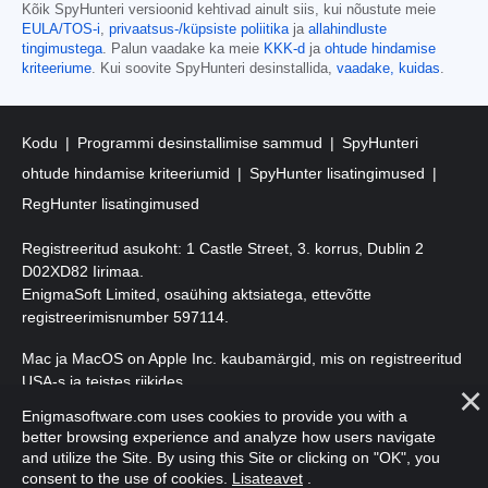
Kõik SpyHunteri versioonid kehtivad ainult siis, kui nõustute meie
EULA/TOS-i
,
privaatsus-/küpsiste poliitika
ja
allahindluste
tingimustega
. Palun vaadake ka meie
KKK-d
ja
ohtude hindamise
kriteeriume
. Kui soovite SpyHunteri desinstallida,
vaadake, kuidas
.
Kodu
Programmi desinstallimise sammud
SpyHunteri
ohtude hindamise kriteeriumid
SpyHunter lisatingimused
RegHunter lisatingimused
Registreeritud asukoht: 1 Castle Street, 3. korrus, Dublin 2
D02XD82 Iirimaa.
EnigmaSoft Limited, osaühing aktsiatega, ettevõtte
registreerimisnumber 597114.
Mac ja MacOS on Apple Inc. kaubamärgid, mis on registreeritud
USA-s ja teistes riikides.
Enigmasoftware.com uses cookies to provide you with a
Autoriõigus 2016-2026. EnigmaSoft Ltd. Kõik õigused kaitstud.
better browsing experience and analyze how users navigate
and utilize the Site. By using this Site or clicking on "OK", you
consent to the use of cookies.
Lisateavet
.