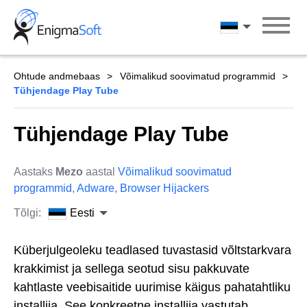
Skip
to
Eesti
content
Ohtude andmebaas
Võimalikud soovimatud programmid
Tühjendage Play Tube
Tühjendage Play Tube
Aastaks
Mezo
aastal
Võimalikud soovimatud
programmid
,
Adware
,
Browser Hijackers
Tõlgi:
Eesti
Küberjulgeoleku teadlased tuvastasid võltstarkvara
krakkimist ja sellega seotud sisu pakkuvate
kahtlaste veebisaitide uurimise käigus pahatahtliku
installija. See konkreetne installija vastutab