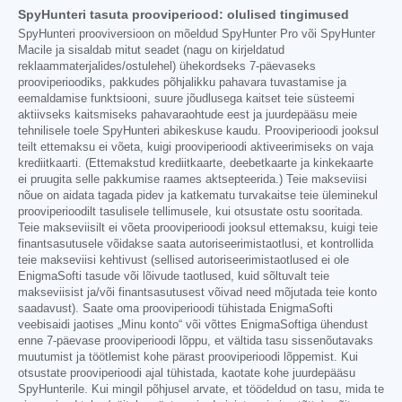
SpyHunteri tasuta prooviperiood: olulised tingimused
SpyHunteri prooviversioon on mõeldud SpyHunter Pro või SpyHunter
Macile ja sisaldab mitut seadet (nagu on kirjeldatud
reklaammaterjalides/ostulehel) ühekordseks 7-päevaseks
prooviperioodiks, pakkudes põhjalikku pahavara tuvastamise ja
eemaldamise funktsiooni, suure jõudlusega kaitset teie süsteemi
aktiivseks kaitsmiseks pahavaraohtude eest ja juurdepääsu meie
tehnilisele toele SpyHunteri abikeskuse kaudu. Prooviperioodi jooksul
teilt ettemaksu ei võeta, kuigi prooviperioodi aktiveerimiseks on vaja
krediitkaarti. (Ettemakstud krediitkaarte, deebetkaarte ja kinkekaarte
ei pruugita selle pakkumise raames aktsepteerida.) Teie makseviisi
nõue on aidata tagada pidev ja katkematu turvakaitse teie üleminekul
prooviperioodilt tasulisele tellimusele, kui otsustate ostu sooritada.
Teie makseviisilt ei võeta prooviperioodi jooksul ettemaksu, kuigi teie
finantsasutusele võidakse saata autoriseerimistaotlusi, et kontrollida
teie makseviisi kehtivust (sellised autoriseerimistaotlused ei ole
EnigmaSofti tasude või lõivude taotlused, kuid sõltuvalt teie
makseviisist ja/või finantsasutusest võivad need mõjutada teie konto
saadavust). Saate oma prooviperioodi tühistada EnigmaSofti
veebisaidi jaotises „Minu konto“ või võttes EnigmaSoftiga ühendust
enne 7-päevase prooviperioodi lõppu, et vältida tasu sissenõutavaks
muutumist ja töötlemist kohe pärast prooviperioodi lõppemist. Kui
otsustate prooviperioodi ajal tühistada, kaotate kohe juurdepääsu
SpyHunterile. Kui mingil põhjusel arvate, et töödeldud on tasu, mida te