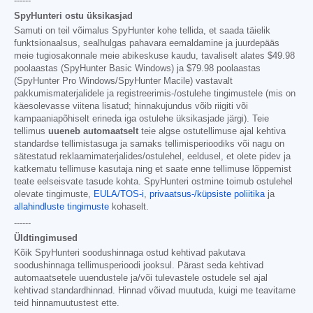
------
SpyHunteri ostu üksikasjad
Samuti on teil võimalus SpyHunter kohe tellida, et saada täielik
funktsionaalsus, sealhulgas pahavara eemaldamine ja juurdepääs
meie tugiosakonnale meie abikeskuse kaudu, tavaliselt alates
$49.98
poolaastas (SpyHunter Basic Windows) ja
$79.98
poolaastas
(SpyHunter Pro Windows/SpyHunter Macile) vastavalt
pakkumismaterjalidele ja registreerimis-/ostulehe tingimustele (mis on
käesolevasse viitena lisatud; hinnakujundus võib riigiti või
kampaaniapõhiselt erineda iga ostulehe üksikasjade järgi). Teie
tellimus
uueneb automaatselt
teie algse ostutellimuse ajal kehtiva
standardse tellimistasuga ja samaks tellimisperioodiks või nagu on
sätestatud reklaamimaterjalides/ostulehel, eeldusel, et olete pidev ja
katkematu tellimuse kasutaja ning et saate enne tellimuse lõppemist
teate eelseisvate tasude kohta. SpyHunteri ostmine toimub ostulehel
olevate tingimuste,
EULA/TOS-i
,
privaatsus-/küpsiste poliitika
ja
allahindluste tingimuste
kohaselt.
------
Üldtingimused
Kõik SpyHunteri soodushinnaga ostud kehtivad pakutava
soodushinnaga tellimusperioodi jooksul. Pärast seda kehtivad
automaatsetele uuendustele ja/või tulevastele ostudele sel ajal
kehtivad standardhinnad. Hinnad võivad muutuda, kuigi me teavitame
teid hinnamuutustest ette.