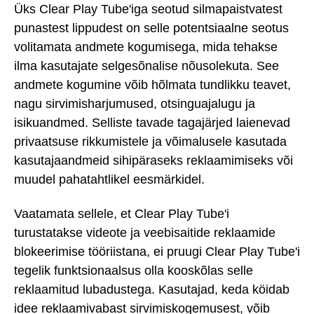
Üks Clear Play Tube'iga seotud silmapaistvatest
punastest lippudest on selle potentsiaalne seotus
volitamata andmete kogumisega, mida tehakse
ilma kasutajate selgesõnalise nõusolekuta. See
andmete kogumine võib hõlmata tundlikku teavet,
nagu sirvimisharjumused, otsinguajalugu ja
isikuandmed. Selliste tavade tagajärjed laienevad
privaatsuse rikkumistele ja võimalusele kasutada
kasutajaandmeid sihipäraseks reklaamimiseks või
muudel pahatahtlikel eesmärkidel.
Vaatamata sellele, et Clear Play Tube'i
turustatakse videote ja veebisaitide reklaamide
blokeerimise tööriistana, ei pruugi Clear Play Tube'i
tegelik funktsionaalsus olla kooskõlas selle
reklaamitud lubadustega. Kasutajad, keda köidab
idee reklaamivabast sirvimiskogemusest, võib