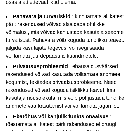
osas alati ettevaatlikud olema.
Pahavara ja turvariskid
: kinnitamata allikatest
pärit rakendused võivad sisaldada ohtlikke
võimalusi, mis võivad kahjustada kasutaja seadme
turvalisust. Pahavara võib koguda tundlikku teavet,
jälgida kasutajate tegevusi või isegi saada
volitamata juurdepääsu isikuandmetele.
Privaatsusprobleemid
: ebausaldusväärsed
rakendused võivad kasutada volitamata andmete
kogumist, tekitades privaatsusprobleeme. Need
rakendused võivad koguda isiklikku teavet ilma
kasutaja nõusolekuta, mis võib põhjustada tundlike
andmete väärkasutamist või volitamata jagamist.
Ebatõhus või kahjulik funktsionaalsus
:
tõestamata allikatest pärit rakendused ei pruugi