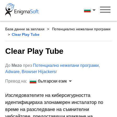
Skip
to
български ези
content
База данни за заплахи
Потенциално нежелани програми
Clear Play Tube
Clear Play Tube
До
Mezo
през
Потенциално нежелани програми
,
Adware
,
Browser Hijackers
г
Превод на:
български език
Изследователите на киберсигурността
идентифицираха злонамерен инсталатор по
време на разследване на съмнителни
уебсайтове, предоставящи кракване на