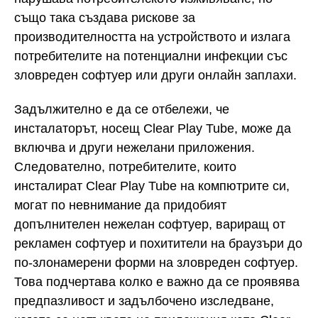
също така създава рискове за
производителността на устройството и излага
потребителите на потенциални инфекции със
зловреден софтуер или други онлайн заплахи.
Задължително е да се отбележи, че
инсталаторът, носещ Clear Play Tube, може да
включва и други нежелани приложения.
Следователно, потребителите, които
инсталират Clear Play Tube на компютрите си,
могат по невнимание да придобият
допълнителен нежелан софтуер, вариращ от
рекламен софтуер и похитители на браузъри до
по-злонамерени форми на зловреден софтуер.
Това подчертава колко е важно да се проявява
предпазливост и задълбочено изследване,