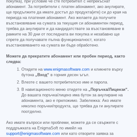
покупка), при условие че сте потребител с непрекъснат
абонамент. За потребители с платен абонамент, ако анулирате,
ще продължите да имате достъп до продукта(ите) си до края на
периода на платения абонамент. Ако желаете да получите
възстановяване на сумата за текущия си абонаментен период,
трябва да анулирате и да кандидатствате за възстановяване в
рамките на 30 дни от последната ви покупка и незабавно ще
спрете да получавате пълна функционалност, когато
възстановяването на сумата ви бъде обработено.
Можете да прекратите абонамент или пробен период, както
следва:
Отидете на
www.enigmasoftware.com
и кликнете върху
бутона
„Вход“
в горния десен ъгъл.
Влезте с вашето потребителско име и парола.
В навигационното меню отидете на
„Поръчка/Лицензи“.
До вашата поръчка/лиценз има бутон за анулиране на
абонамента, ако е приложимо. Забележка: Ако имате
няколко поръчки/продукта, ще трябва да ги анулирате
поотделно.
Ако имате въпроси или проблеми, можете да се свържете с
поддръжката на EnigmaSoft по имейл на
support@enigmasoftware.com
или като отворите заявка за