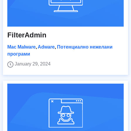
FilterAdmin
Mac Malware
,
Adware
,
Потенциално нежелани
програми
January 29, 2024