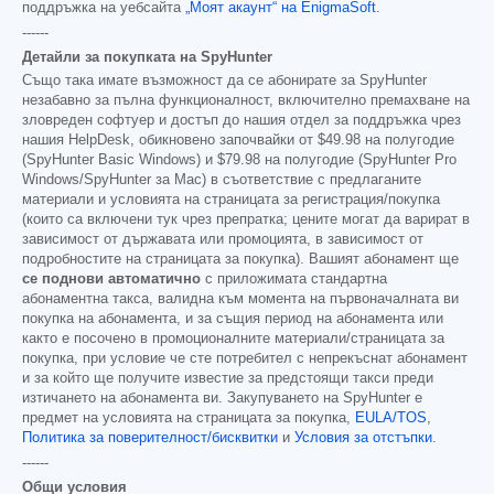
поддръжка на уебсайта
„Моят акаунт“ на EnigmaSoft
.
------
Детайли за покупката на SpyHunter
Също така имате възможност да се абонирате за SpyHunter
незабавно за пълна функционалност, включително премахване на
зловреден софтуер и достъп до нашия отдел за поддръжка чрез
нашия HelpDesk, обикновено започвайки от
$49.98
на полугодие
(SpyHunter Basic Windows) и
$79.98
на полугодие (SpyHunter Pro
Windows/SpyHunter за Mac) в съответствие с предлаганите
материали и условията на страницата за регистрация/покупка
(които са включени тук чрез препратка; цените могат да варират в
зависимост от държавата или промоцията, в зависимост от
подробностите на страницата за покупка). Вашият абонамент ще
се поднови автоматично
с приложимата стандартна
абонаментна такса, валидна към момента на първоначалната ви
покупка на абонамента, и за същия период на абонамента или
както е посочено в промоционалните материали/страницата за
покупка, при условие че сте потребител с непрекъснат абонамент
и за който ще получите известие за предстоящи такси преди
изтичането на абонамента ви. Закупуването на SpyHunter е
предмет на условията на страницата за покупка,
EULA/TOS
,
Политика за поверителност/бисквитки
и
Условия за отстъпки
.
------
Общи условия