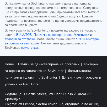
Всяка покупка на SpyHunter с намалена цена е валидна за
предложения период на абонамент с намалена цена. След това
ще се прилагат стандартните цени, приложими към този момент,
за автоматично подновяване и/или бъдещи покупки. Цените
подлежат на промяна, въпреки че ще ви уведомим предварително
за промените в цените.
Всички версии на SpyHunter са предмет на вашето съгласие с
нашите
EULA/TOS
,
Политика за поверителност/бисквитки
и
Условия за отстъпки
. Моля, вижте също нашите
ЧЗВ
и
Критерии
за оценка на заплахите
. Ако желаете да деинсталирате
SpyHunter,
научете как
.
Home
Стъпки за деинсталиране на програми
Критерии
за оценка на заплахите на SpyHunter
Допълнителни
политики и условия на SpyHunter
Допълнителни условия и
условия на RegHunter
Седалище: 1 Castle Street, 3rd Floor, Dublin 2 D02XD82
Ирландия.
EnigmaSoft Limited, Частна компания, ограничена по акции,