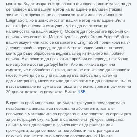
могат да бъдат изпратени до вашата финансова институция, за да
се провери дали вашият метод на плащане е валиден (такива
заявки за оторизация не са заявки за такси или комисионни от
EnigmaSoft, но в зависимост от вашия метод на плащане и/или
вашата финансова институция, могат да се отразят на
наличността на вашия акаунт). Можете да прекратите пробния си
период чрез секцията „Моят акаунт“ на уебсайта на EnigmaSoft за
вашия акаунт или като се свържете с EnigmaSoft преди края на 7-
дневния пробен период, за да избегнете начисляване на такса,
която да бъде обработена веднага след изтичането на пробния
период. Ако решите да прекратите пробния си период, незабавно
ще загубите достъп до SpyHunter. Ако по някаква причина
смятате, че е обработена такса, която не сте искали да направите
(което може да се случи например въз основа на системна
администрация), можете също да прекратите и да получите пълно
възстановяване на сумата за таксата по всяко време в рамките на
30 дни от датата на покупката. Вижте
ЧЗВ
.
В края на пробния период ще бъдете таксувани предварително
незабавно на цената и за периода на абонамента, както е
посочено в материалите за предлагане и условията на страницата
за регистрация/покупка (които са включени тук чрез препратка;
цените могат да варират в зависимост от държавата или
промоцията, за да се посочат подробности на страницата за
покупка), ако не сте го анулирали своевременно. Цената