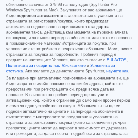
обикновено започва от
$79.98
на полугодие (SpyHunter Pro
Windows/SpyHunter за Mac). Закупеният от вас абонамент ще
бъде
подновен автоматично
в съответствие с условията на
страницата за регистрация/покупка, които предвиждат
автоматично подновяване на приложимата стандартна
абонаментна такса, действаща към момента на първоначалната
ви покупка, и за същия период на абонамент или както е посочено
в промоционалните материали/страницата за покупка, при
условие че сте потребител с непрекъснат абонамент. Моля, вижте
страницата за покупка за подробности. Пробният период е
предмет на настоящите Условия, вашето съгласие с
EULA/TOS
,
Политиката за поверителност/бисквитките
и
Условията за
отстъпка
. Ако желаете да деинсталирате SpyHunter,
научете как
.
За плащане при автоматично подновяване на абонамента ви, ще
бъде изпратено имейл напомняне на имейл адреса, който сте
предоставили при регистрацията си, преди всяка дата на
плащане. В началото на пробния период ще получите
активационен код, който е ограничен до само един пробен период
и само за едно устройство на акаунт. Абонаментът ви ще се
поднови автоматично на цената и за периода на абонамента в
съответствие с материалите за предлагане и условията на
страницата за регистрация/покупка (които са включени тук чрез
препратка; цените могат да варират в зависимост от държавата
или промоцията, за да се посочат подробности за страницата за