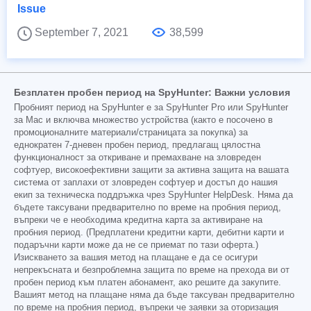
Issue
September 7, 2021
38,599
Безплатен пробен период на SpyHunter: Важни условия
Пробният период на SpyHunter е за SpyHunter Pro или SpyHunter
за Mac и включва множество устройства (както е посочено в
промоционалните материали/страницата за покупка) за
еднократен 7-дневен пробен период, предлагащ цялостна
функционалност за откриване и премахване на зловреден
софтуер, високоефективни защити за активна защита на вашата
система от заплахи от зловреден софтуер и достъп до нашия
екип за техническа поддръжка чрез SpyHunter HelpDesk. Няма да
бъдете таксувани предварително по време на пробния период,
въпреки че е необходима кредитна карта за активиране на
пробния период. (Предплатени кредитни карти, дебитни карти и
подаръчни карти може да не се приемат по тази оферта.)
Изискването за вашия метод на плащане е да се осигури
непрекъсната и безпроблемна защита по време на прехода ви от
пробен период към платен абонамент, ако решите да закупите.
Вашият метод на плащане няма да бъде таксуван предварително
по време на пробния период, въпреки че заявки за оторизация