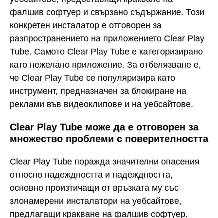
фалшив софтуер и свързано съдържание. Този
конкретен инсталатор е отговорен за
разпространението на приложението Clear Play
Tube. Самото Clear Play Tube е категоризирано
като нежелано приложение. За отбелязване е,
че Clear Play Tube се популяризира като
инструмент, предназначен за блокиране на
реклами във видеоклипове и на уебсайтове.
Clear Play Tube може да е отговорен за
множество проблеми с поверителността
Clear Play Tube поражда значителни опасения
относно надеждността и надеждността,
основно произтичащи от връзката му със
злонамерени инсталатори на уебсайтове,
предлагащи кракване на фалшив софтуер.