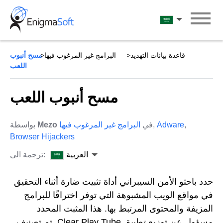
Skip
to
العربية
content
قاعدة بيانات التهديد
البرامج غير المرغوب فيها
مسح أنبوب
اللعب
مسح أنبوب اللعب
,
Adware
,
في
البرامج غير المرغوب فيها
Mezo
بواسطة
Browser Hijackers
العربية
ترجمة الى:
حدد باحثو الأمن السيبراني أداة تثبيت ضارة أثناء التحقيق
في مواقع الويب المشبوهة التي توفر اختراقًا للبرامج
المزيفة والمحتوى المرتبط بها. هذا المثبت المحدد
مسؤول عن توزيع تطبيق Clear Play Tube. تم تصنيف