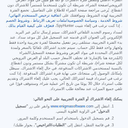
الشراء الأصلي ولنفس فترة الاشتراك أو كما هو مُبين في مواد العرض
الترويجي/صفحة الشراء، شريطة أن تكون مُستخدماً مُستمراً للاشتراك دون
انقطاع. يُرجى مراجعة صفحة الشراء للاطلاع على التفاصيل. تخضع الفترة
التجريبية لهذه الشروط، وموافقتك على
اتفاقية ترخيص المستخدم النهائي/
شروط الخدمة
،
وسياسة الخصوصية/ملفات تعريف الارتباط
،
وشروط الخصم
. إذا كنت ترغب في إلغاء تثبيت SpyHunter،
فتعرّف على كيفية القيام بذلك
.
لسداد رسوم التجديد التلقائي لاشتراكك، سيتم إرسال تذكير عبر البريد
الإلكتروني إلى العنوان الذي قدمته عند التسجيل قبل كل موعد سداد. عند
بدء الفترة التجريبية، ستتلقى رمز تفعيل مخصصًا لفترة تجريبية واحدة فقط
ولجهاز واحد فقط لكل حساب. سيتم تجديد اشتراكك تلقائيًا بالسعر ولمدة
الاشتراك المحددة في مواد العرض وشروط صفحة التسجيل/الشراء
(المُدرجة هنا بالإشارة؛ قد تختلف الأسعار حسب البلد أو العرض الترويجي
لكل صفحة شراء)، شريطة أن تكون مشتركًا بشكل مستمر ودون انقطاع.
بالنسبة لمستخدمي الاشتراكات المدفوعة، في حال إلغاء الاشتراك، سيظل
بإمكانك الوصول إلى منتجاتك حتى نهاية فترة اشتراكك المدفوعة. إذا كنت
ترغب في استرداد قيمة اشتراكك الحالي، يجب عليك إلغاء الاشتراك وتقديم
طلب استرداد خلال 30 يومًا من تاريخ آخر عملية شراء، وستتوقف فورًا عن
تلقي جميع الميزات عند معالجة طلب الاسترداد.
يمكنك إلغاء الاشتراك أو الفترة التجريبية على النحو التالي:
انتقل إلى
www.enigmasoftware.com
وانقر على زر
"تسجيل
الدخول"
في الزاوية العلوية اليمنى.
قم بتسجيل الدخول باستخدام اسم المستخدم وكلمة المرور.
في قائمة التنقل، انتقل إلى
"الطلبات/التراخيص".
بجوار طلبك/