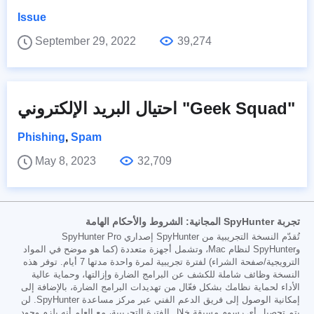
Issue
September 29, 2022
39,274
احتيال البريد الإلكتروني "Geek Squad"
Phishing
,
Spam
May 8, 2023
32,709
تجربة SpyHunter المجانية: الشروط والأحكام الهامة
تُقدّم النسخة التجريبية من SpyHunter إصداري SpyHunter Pro
وSpyHunter لنظام Mac، وتشمل أجهزة متعددة (كما هو موضح في المواد
الترويجية/صفحة الشراء) لفترة تجريبية لمرة واحدة مدتها 7 أيام. توفر هذه
النسخة وظائف شاملة للكشف عن البرامج الضارة وإزالتها، وحماية عالية
الأداء لحماية نظامك بشكل فعّال من تهديدات البرامج الضارة، بالإضافة إلى
إمكانية الوصول إلى فريق الدعم الفني عبر مركز مساعدة SpyHunter. لن
يتم تحصيل أي رسوم مسبقة خلال الفترة التجريبية، مع العلم أنه يلزم وجود