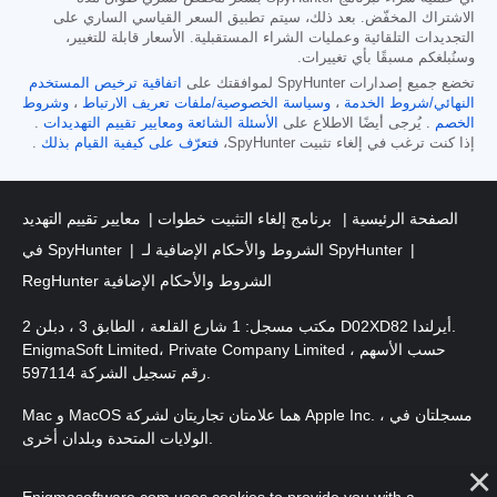
الاشتراك المخفّض. بعد ذلك، سيتم تطبيق السعر القياسي الساري على
التجديدات التلقائية وعمليات الشراء المستقبلية. الأسعار قابلة للتغيير،
وسنُبلغكم مسبقًا بأي تغييرات.
تخضع جميع إصدارات SpyHunter لموافقتك على
اتفاقية ترخيص المستخدم
النهائي/شروط الخدمة
،
وسياسة الخصوصية/ملفات تعريف الارتباط
،
وشروط
الخصم
. يُرجى أيضًا الاطلاع على
الأسئلة الشائعة
ومعايير تقييم التهديدات
.
إذا كنت ترغب في إلغاء تثبيت SpyHunter،
فتعرّف على كيفية القيام بذلك
.
الصفحة الرئيسية
برنامج إلغاء التثبيت خطوات
معايير تقييم التهديد
الشروط والأحكام الإضافية لـ SpyHunter
في SpyHunter
RegHunter الشروط والأحكام الإضافية
مكتب مسجل: 1 شارع القلعة ، الطابق 3 ، دبلن 2 D02XD82 أيرلندا.
EnigmaSoft Limited، Private Company Limited حسب الأسهم ،
رقم تسجيل الشركة 597114.
Mac و MacOS هما علامتان تجاريتان لشركة Apple Inc. ، مسجلتان في
الولايات المتحدة وبلدان أخرى.
حقوق الطبع والنشر 2016-2026. EnigmaSoft Ltd. جميع الحقوق