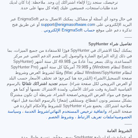
ترخيصك، ستجد زرًا لإلغاء اشتراكك إن وجد. ملاحظة: إذا كان لديك
عدة طلبات/منتجات، فسيتعين عليك إلغاء كل منها على حدة.
في حال وجود أي أسئلة أو مشاكل، يمكنك الاتصال بدعم EnigmaSoft عبر
البريد الإلكتروني على
support@enigmasoftware.com
أو عن طريق فتح
تذكرة دعم على موقع
حساب EnigmaSoft الإلكتروني
.
------
تفاصيل شراء SpyHunter
يمكنك أيضًا الاشتراك في SpyHunter فورًا للاستفادة من جميع الميزات، بما
في ذلك إزالة البرامج الضارة والوصول إلى قسم الدعم الفني عبر مركز
المساعدة، وذلك بسعر يبدأ عادةً من
$49.98
كل ستة أشهر (SpyHunter
Basic لنظام Windows) و
$79.98
أمريكيًا كل ستة أشهر (SpyHunter Pro
لنظام Windows/SpyHunter لنظام Mac) وفقًا لشروط العرض وشروط
صفحة التسجيل/الشراء (المُدرجة هنا كمرجع؛ قد تختلف الأسعار حسب البلد
أو العرض الترويجي لكل صفحة شراء). سيتم
تجديد اشتراكك تلقائيًا
بالرسوم
القياسية السارية وقت شرائك الأصلي، ولمدة الاشتراك نفسها أو كما هو
موضح في مواد العرض الترويجي/صفحة الشراء، شريطة أن تكون مشتركًا
بشكل مستمر ودون انقطاع، وستتلقى إشعارًا بالرسوم القادمة قبل انتهاء
صلاحية اشتراكك. يخضع شراء SpyHunter للشروط والأحكام الواردة في
صفحة الشراء،
واتفاقية ترخيص المستخدم النهائي/شروط الخدمة
،
وسياسة
الخصوصية/ملفات تعريف الارتباط
،
وشروط الخصم
.
------
الشروط العامة
أي عملية شراء لبرنامج SpyHunter بسعر مخفّض تسري طوال مدة