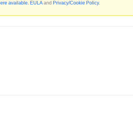
ere available.
EULA
and
Privacy/Cookie Policy
.