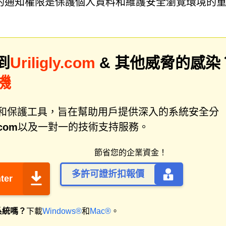
的通知權限是保護個人資料和維護安全瀏覽環境的
到
Uriligly.com
& 其他威脅的感染
機
件修復和保護工具，旨在幫助用戶提供深入的系統安全分
.com
以及一對一的技術支持服務。
節省您的企業資金！
多許可證折扣報價
ter
系統嗎？
下載
Windows®
和
Mac®
。