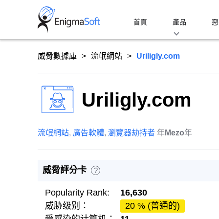
Skip
to
首頁
產品
惡
content
威脅數據庫
流氓網站
Uriligly.com
Uriligly.com
流氓網站
,
廣告軟體
,
瀏覽器劫持者
年
Mezo
年
威脅評分卡
?
Popularity Rank:
16,630
威胁级别：
20 % (普通的)