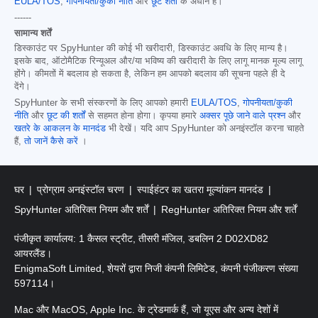
EULA/TOS
,
गोपनीयता/कुकी नीति
और
छूट शर्तों
के अधीन है।
------
सामान्य शर्तें
डिस्काउंट पर SpyHunter की कोई भी खरीदारी, डिस्काउंट अवधि के लिए मान्य है।
इसके बाद, ऑटोमैटिक रिन्यूअल और/या भविष्य की खरीदारी के लिए लागू मानक मूल्य लागू
होंगे। कीमतों में बदलाव हो सकता है, लेकिन हम आपको बदलाव की सूचना पहले ही दे
देंगे।
SpyHunter के सभी संस्करणों के लिए आपको हमारी
EULA/TOS
,
गोपनीयता/कुकी
नीति
और
छूट की शर्तों
से सहमत होना होगा। कृपया हमारे
अक्सर पूछे जाने वाले प्रश्न
और
खतरे के आकलन के मानदंड
भी देखें। यदि आप SpyHunter को अनइंस्टॉल करना चाहते
हैं,
तो जानें कैसे करें
।
घर
प्रोग्राम अनइंस्टॉल चरण
स्पाईहंटर का खतरा मूल्यांकन मानदंड
SpyHunter अतिरिक्त नियम और शर्तें
RegHunter अतिरिक्त नियम और शर्तें
पंजीकृत कार्यालय: 1 कैसल स्ट्रीट, तीसरी मंजिल, डबलिन 2 D02XD82
आयरलैंड।
EnigmaSoft Limited, शेयरों द्वारा निजी कंपनी लिमिटेड, कंपनी पंजीकरण संख्या
597114।
Mac और MacOS, Apple Inc. के ट्रेडमार्क हैं, जो यूएस और अन्य देशों में