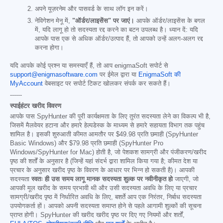
अपने यूज़रनेम और पासवर्ड के साथ लॉग इन करें।
नेविगेशन मेनू में,
"ऑर्डर/लाइसेंस" पर जाएं।
आपके ऑर्डर/लाइसेंस के बगल
में, यदि लागू हो तो सदस्यता रद्द करने का बटन उपलब्ध है। ध्यान दें: यदि
आपके पास एक से अधिक ऑर्डर/उत्पाद हैं, तो आपको उन्हें अलग-अलग रद्द
करना होगा।
यदि आपके कोई प्रश्न या समस्याएँ हैं, तो आप enigmaSoft सपोर्ट से
support@enigmasoftware.com
पर ईमेल द्वारा या
EnigmaSoft की
MyAccount
वेबसाइट पर सपोर्ट टिकट खोलकर संपर्क कर सकते हैं।
------
स्पाईहंटर खरीद विवरण
आपके पास SpyHunter की पूरी कार्यक्षमता के लिए तुरंत सदस्यता लेने का विकल्प भी है,
जिसमें मैलवेयर हटाना और हमारे हेल्पडेस्क के माध्यम से हमारे सहायता विभाग तक पहुंच
शामिल है। इसकी शुरुआती कीमत आमतौर पर
$49.98
प्रति छमाही (SpyHunter
Basic Windows) और
$79.98
प्रति छमाही (SpyHunter Pro
Windows/SpyHunter for Mac) होती है, जो पेशकश सामग्री और पंजीकरण/खरीद
पृष्ठ की शर्तों के अनुसार है (जिन्हें यहां संदर्भ द्वारा शामिल किया गया है; कीमत देश या
प्रचार के अनुसार खरीद पृष्ठ के विवरण के आधार पर भिन्न हो सकती है)। आपकी
सदस्यता
स्वतः ही उस समय लागू मानक सदस्यता शुल्क पर नवीनीकृत हो
जाएगी, जो
आपकी मूल खरीद के समय प्रभावी थी और उसी सदस्यता अवधि के लिए या प्रचार
सामग्री/खरीद पृष्ठ में निर्धारित अवधि के लिए, बशर्ते आप एक निरंतर, निर्बाध सदस्यता
उपयोगकर्ता हों। आपको अपनी सदस्यता समाप्त होने से पहले आगामी शुल्कों की सूचना
प्राप्त होगी। SpyHunter की खरीद खरीद पृष्ठ पर दिए गए नियमों और शर्तों,