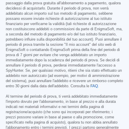
passaggio dalla prova gratuita all'abbonamento a pagamento, qualora
decidessi di acquistarlo. Durante il periodo di prova, non verrà
addebitato alcun importo sul tuo metodo di pagamento, sebbene
possano essere inviate richieste di autorizzazione al tuo istituto
finanziario per verificarne la validità (tali richieste di autorizzazione
non costituiscono addebiti o commissioni da parte di EnigmaSoft, ma,
a seconda del metodo di pagamento e/o del tuo istituto finanziario,
potrebbero influire sulla disponibilità del tuo account). Puoi annullare il
periodo di prova tramite la sezione "Il mio account" del sito web di
EnigmaSoft o contattando EnigmaSoft prima della fine del periodo di
prova di 7 giorni per evitare che venga addebitato un importo
immediatamente dopo la scadenza del periodo di prova. Se decidi di
annullare il periodo di prova, perderai immediatamente l'accesso a
SpyHunter. Se, per qualsiasi motivo, ritieni che sia stato effettuato un
addebito non autorizzato (ad esempio, per motivi di amministrazione
del sistema), puoi annullare l'addebito e ricevere un rimborso completo
entro 30 giorni dalla data dell'addebito. Consulta le
FAQ
.
Al termine del periodo di prova, ti verrà addebitato immediatamente
l'importo dovuto per l'abbonamento, in base al prezzo e alla durata
indicati nei materiali informativi e nei termini della pagina di
registrazione/acquisto (che sono qui incorporati per riferimento; i
prezzi possono variare in base al paese o alla promozione, come
specificato nella pagina di acquisto), qualora tu non abbia annullato
l'abbonamento entro i termini previsti. I prezzi partono generalmente