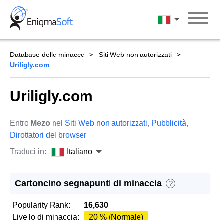
Skip
to
Italiano
content
Database delle minacce
Siti Web non autorizzati
Uriligly.com
Uriligly.com
Entro
Mezo
nel
Siti Web non autorizzati
,
Pubblicità
,
Dirottatori del browser
Traduci in:
Italiano
Cartoncino segnapunti di minaccia
?
Popularity Rank:
16,630
Livello di minaccia:
20 % (Normale)