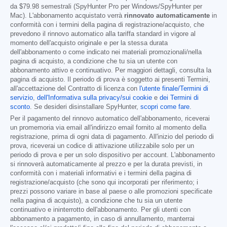
da
$79.98
semestrali (SpyHunter Pro per Windows/SpyHunter per
Mac). L'abbonamento acquistato verrà
rinnovato automaticamente
in
conformità con i termini della pagina di registrazione/acquisto, che
prevedono il rinnovo automatico alla tariffa standard in vigore al
momento dell'acquisto originale e per la stessa durata
dell'abbonamento o come indicato nei materiali promozionali/nella
pagina di acquisto, a condizione che tu sia un utente con
abbonamento attivo e continuativo. Per maggiori dettagli, consulta la
pagina di acquisto. Il periodo di prova è soggetto ai presenti Termini,
all'accettazione del Contratto di licenza con
l'utente finale/Termini di
servizio
,
dell'Informativa sulla privacy/sui cookie
e
dei Termini di
sconto
. Se desideri disinstallare SpyHunter,
scopri come fare
.
Per il pagamento del rinnovo automatico dell'abbonamento, riceverai
un promemoria via email all'indirizzo email fornito al momento della
registrazione, prima di ogni data di pagamento. All'inizio del periodo di
prova, riceverai un codice di attivazione utilizzabile solo per un
periodo di prova e per un solo dispositivo per account. L'abbonamento
si rinnoverà automaticamente al prezzo e per la durata previsti, in
conformità con i materiali informativi e i termini della pagina di
registrazione/acquisto (che sono qui incorporati per riferimento; i
prezzi possono variare in base al paese o alle promozioni specificate
nella pagina di acquisto), a condizione che tu sia un utente
continuativo e ininterrotto dell'abbonamento. Per gli utenti con
abbonamento a pagamento, in caso di annullamento, manterrai