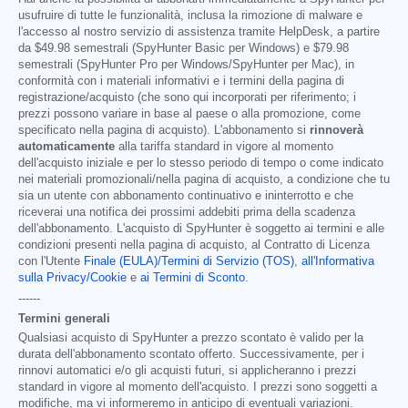
usufruire di tutte le funzionalità, inclusa la rimozione di malware e
l'accesso al nostro servizio di assistenza tramite HelpDesk, a partire
da
$49.98
semestrali (SpyHunter Basic per Windows) e
$79.98
semestrali (SpyHunter Pro per Windows/SpyHunter per Mac), in
conformità con i materiali informativi e i termini della pagina di
registrazione/acquisto (che sono qui incorporati per riferimento; i
prezzi possono variare in base al paese o alla promozione, come
specificato nella pagina di acquisto). L'abbonamento si
rinnoverà
automaticamente
alla tariffa standard in vigore al momento
dell'acquisto iniziale e per lo stesso periodo di tempo o come indicato
nei materiali promozionali/nella pagina di acquisto, a condizione che tu
sia un utente con abbonamento continuativo e ininterrotto e che
riceverai una notifica dei prossimi addebiti prima della scadenza
dell'abbonamento. L'acquisto di SpyHunter è soggetto ai termini e alle
condizioni presenti nella pagina di acquisto, al Contratto di Licenza
con l'Utente
Finale (EULA)/Termini di Servizio (TOS)
,
all'Informativa
sulla Privacy/Cookie
e
ai Termini di Sconto
.
------
Termini generali
Qualsiasi acquisto di SpyHunter a prezzo scontato è valido per la
durata dell'abbonamento scontato offerto. Successivamente, per i
rinnovi automatici e/o gli acquisti futuri, si applicheranno i prezzi
standard in vigore al momento dell'acquisto. I prezzi sono soggetti a
modifiche, ma vi informeremo in anticipo di eventuali variazioni.