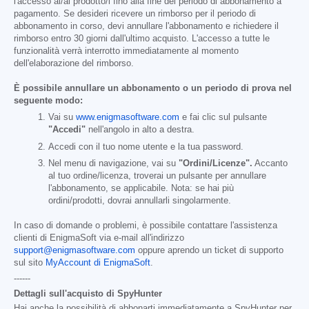
l'accesso al/ai prodotto/i fino alla fine del periodo di abbonamento a
pagamento. Se desideri ricevere un rimborso per il periodo di
abbonamento in corso, devi annullare l'abbonamento e richiedere il
rimborso entro 30 giorni dall'ultimo acquisto. L'accesso a tutte le
funzionalità verrà interrotto immediatamente al momento
dell'elaborazione del rimborso.
È possibile annullare un abbonamento o un periodo di prova nel
seguente modo:
Vai su
www.enigmasoftware.com
e fai clic sul pulsante
"Accedi"
nell'angolo in alto a destra.
Accedi con il tuo nome utente e la tua password.
Nel menu di navigazione, vai su
"Ordini/Licenze".
Accanto
al tuo ordine/licenza, troverai un pulsante per annullare
l'abbonamento, se applicabile. Nota: se hai più
ordini/prodotti, dovrai annullarli singolarmente.
In caso di domande o problemi, è possibile contattare l'assistenza
clienti di EnigmaSoft via e-mail all'indirizzo
support@enigmasoftware.com
oppure aprendo un ticket di supporto
sul sito
MyAccount di EnigmaSoft
.
------
Dettagli sull'acquisto di SpyHunter
Hai anche la possibilità di abbonarti immediatamente a SpyHunter per