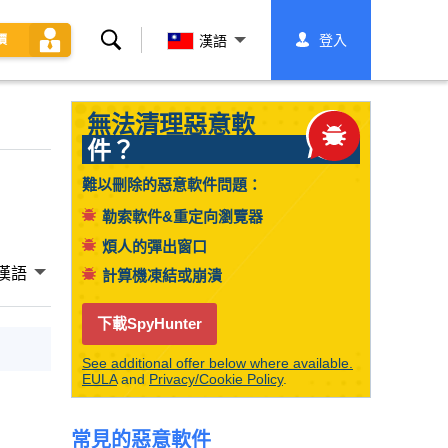
搜
登入
價
漢語
索
無法清理惡意軟
件？
難以刪除的惡意軟件問題：
勒索軟件&重定向瀏覽器
煩人的彈出窗口
漢語
計算機凍結或崩潰
下載SpyHunter
See additional offer below where available.
EULA
and
Privacy/Cookie Policy
.
常見的惡意軟件