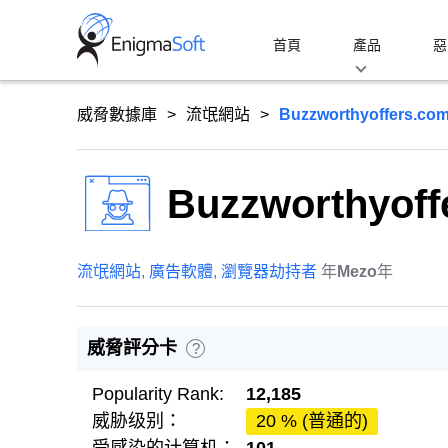
Skip
to
首頁
產品
惡
content
威脅數據庫
流氓網站
Buzzworthyoffers.co
Buzzworthyoff
流氓網站
,
廣告軟體
,
瀏覽器劫持者
年
Mezo
年
威脅評分卡
?
Popularity Rank:
12,185
威胁级别：
20 % (普通的)