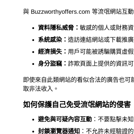
與 Buzzworthyoffers.com 等流
資料隱私威脅：
敏感的個人或財務資
系統感染：
造訪連結網站或下載推廣
經濟損失：
用戶可能被誘騙購買虛假
身分盜竊：
詐欺頁面上提供的資訊可
即使來自此類網站的看似合法的廣告也可
取非法收入。
如何保護自己免受流氓網站的侵害
避免與可疑內容互動
：不要點擊未知
封鎖瀏覽器通知
：不允許未經驗證的