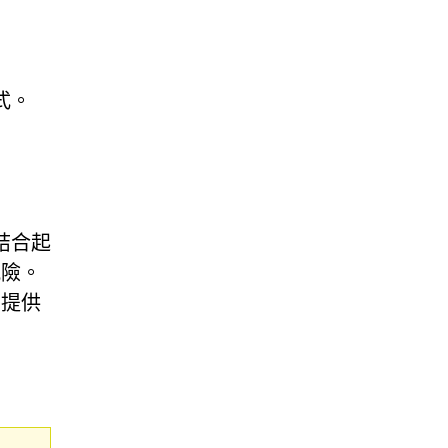
式。
段結合起
風險。
中提供