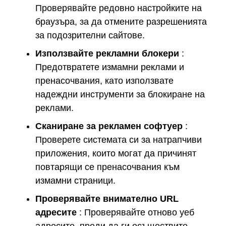
Проверявайте редовно настройките на
браузъра, за да отмените разрешенията
за подозрителни сайтове.
Използвайте рекламни блокери
:
Предотвратете измамни реклами и
пренасочвания, като използвате
надеждни инструменти за блокиране на
реклами.
Сканиране за рекламен софтуер
:
Проверете системата си за натрапчиви
приложения, които могат да причинят
повтарящи се пренасочвания към
измамни страници.
Проверявайте внимателно URL
адресите
: Проверявайте отново уеб
адресите, преди да ги осъществите