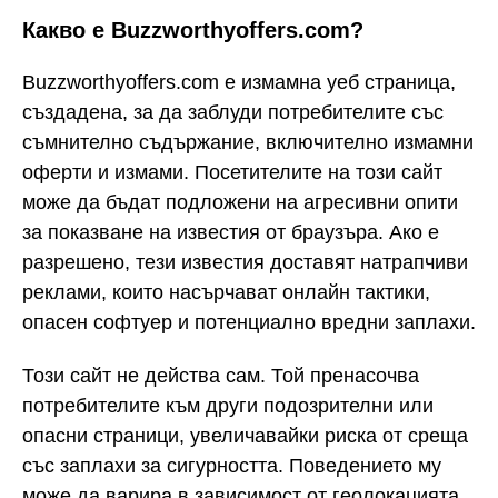
Какво е Buzzworthyoffers.com?
Buzzworthyoffers.com е измамна уеб страница,
създадена, за да заблуди потребителите със
съмнително съдържание, включително измамни
оферти и измами. Посетителите на този сайт
може да бъдат подложени на агресивни опити
за показване на известия от браузъра. Ако е
разрешено, тези известия доставят натрапчиви
реклами, които насърчават онлайн тактики,
опасен софтуер и потенциално вредни заплахи.
Този сайт не действа сам. Той пренасочва
потребителите към други подозрителни или
опасни страници, увеличавайки риска от среща
със заплахи за сигурността. Поведението му
може да варира в зависимост от геолокацията