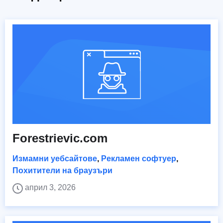
Forestrievic.com
Измамни уебсайтове
,
Рекламен софтуер
,
Похитители на браузъри
април 3, 2026