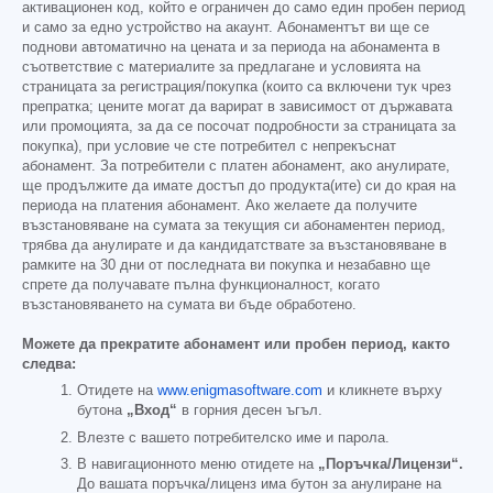
активационен код, който е ограничен до само един пробен период
и само за едно устройство на акаунт. Абонаментът ви ще се
поднови автоматично на цената и за периода на абонамента в
съответствие с материалите за предлагане и условията на
страницата за регистрация/покупка (които са включени тук чрез
препратка; цените могат да варират в зависимост от държавата
или промоцията, за да се посочат подробности за страницата за
покупка), при условие че сте потребител с непрекъснат
абонамент. За потребители с платен абонамент, ако анулирате,
ще продължите да имате достъп до продукта(ите) си до края на
периода на платения абонамент. Ако желаете да получите
възстановяване на сумата за текущия си абонаментен период,
трябва да анулирате и да кандидатствате за възстановяване в
рамките на 30 дни от последната ви покупка и незабавно ще
спрете да получавате пълна функционалност, когато
възстановяването на сумата ви бъде обработено.
Можете да прекратите абонамент или пробен период, както
следва:
Отидете на
www.enigmasoftware.com
и кликнете върху
бутона
„Вход“
в горния десен ъгъл.
Влезте с вашето потребителско име и парола.
В навигационното меню отидете на
„Поръчка/Лицензи“.
До вашата поръчка/лиценз има бутон за анулиране на