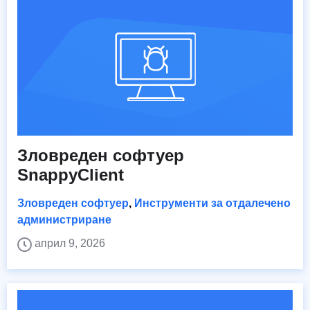
Зловреден софтуер
SnappyClient
Зловреден софтуер
,
Инструменти за отдалечено
администриране
април 9, 2026