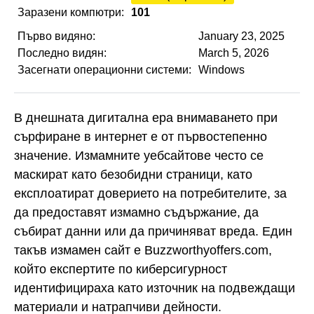
Заразени компютри:
101
Първо видяно:
January 23, 2025
Последно видян:
March 5, 2026
Засегнати операционни системи:
Windows
В днешната дигитална ера внимаването при
сърфиране в интернет е от първостепенно
значение. Измамните уебсайтове често се
маскират като безобидни страници, като
експлоатират доверието на потребителите, за
да предоставят измамно съдържание, да
събират данни или да причиняват вреда. Един
такъв измамен сайт е Buzzworthyoffers.com,
който експертите по киберсигурност
идентифицираха като източник на подвеждащи
материали и натрапчиви дейности.