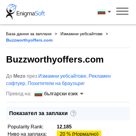
Skip
to
български ези
content
База данни за заплахи
Измамни уебсайтове
Buzzworthyoffers.com
Buzzworthyoffers.com
До
Mezo
през
Измамни уебсайтове
,
Рекламен
софтуер
,
Похитители на браузъри
г
Превод на:
български език
Показател за заплахи
?
Popularity Rank:
12,185
Ниво на заплаха:
20 % (Нормално)