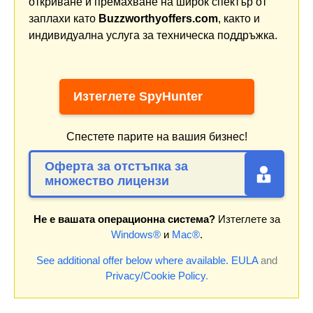
откриване и премахване на широк спектър от
заплахи като
Buzzworthyoffers.com
, както и
индивидуална услуга за техническа поддръжка.
Изтеглете SpyHunter
Спестете парите на вашия бизнес!
Оферта за отстъпка за
множество лицензи
Не е вашата операционна система?
Изтеглете за
Windows®
и
Mac®
.
See additional offer below where available.
EULA
and
Privacy/Cookie Policy
.