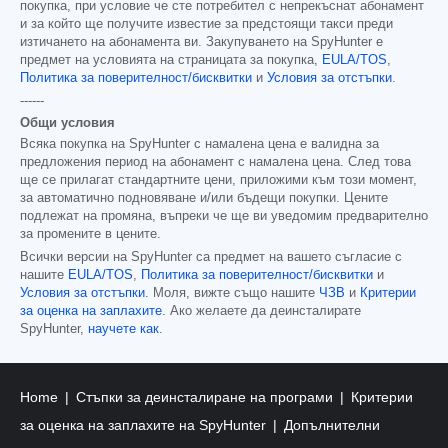
покупка, при условие че сте потребител с непрекъснат абонамент
и за който ще получите известие за предстоящи такси преди
изтичането на абонамента ви. Закупуването на SpyHunter е
предмет на условията на страницата за покупка,
EULA/TOS
,
Политика за поверителност/бисквитки
и
Условия за отстъпки
.
------
Общи условия
Всяка покупка на SpyHunter с намалена цена е валидна за
предложения период на абонамент с намалена цена. След това
ще се прилагат стандартните цени, приложими към този момент,
за автоматично подновяване и/или бъдещи покупки. Цените
подлежат на промяна, въпреки че ще ви уведомим предварително
за промените в цените.
Всички версии на SpyHunter са предмет на вашето съгласие с
нашите
EULA/TOS
,
Политика за поверителност/бисквитки
и
Условия за отстъпки
. Моля, вижте също нашите
ЧЗВ
и
Критерии
за оценка на заплахите
. Ако желаете да деинсталирате
SpyHunter,
научете как
.
Home
Стъпки за деинсталиране на програми
Критерии
за оценка на заплахите на SpyHunter
Допълнителни