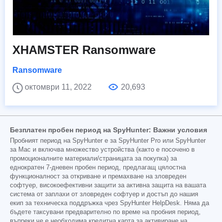
XHAMSTER Ransomware
Ransomware
октомври 11, 2022
20,693
Безплатен пробен период на SpyHunter: Важни условия
Пробният период на SpyHunter е за SpyHunter Pro или SpyHunter
за Mac и включва множество устройства (както е посочено в
промоционалните материали/страницата за покупка) за
еднократен 7-дневен пробен период, предлагащ цялостна
функционалност за откриване и премахване на зловреден
софтуер, високоефективни защити за активна защита на вашата
система от заплахи от зловреден софтуер и достъп до нашия
екип за техническа поддръжка чрез SpyHunter HelpDesk. Няма да
бъдете таксувани предварително по време на пробния период,
въпреки че е необходима кредитна карта за активиране на