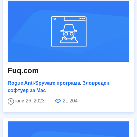
Fuq.com
Rogue Anti-Spyware програма
,
Зловреден
софтуер за Mac
юни 26, 2023
21,204