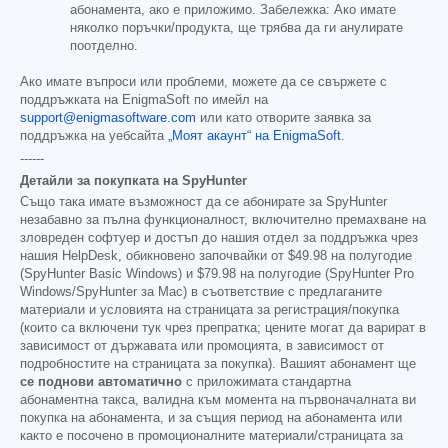
абонамента, ако е приложимо. Забележка: Ако имате
няколко поръчки/продукта, ще трябва да ги анулирате
поотделно.
Ако имате въпроси или проблеми, можете да се свържете с
поддръжката на EnigmaSoft по имейл на
support@enigmasoftware.com
или като отворите заявка за
поддръжка на уебсайта
„Моят акаунт“ на EnigmaSoft
.
------
Детайли за покупката на SpyHunter
Също така имате възможност да се абонирате за SpyHunter
незабавно за пълна функционалност, включително премахване на
зловреден софтуер и достъп до нашия отдел за поддръжка чрез
нашия HelpDesk, обикновено започвайки от
$49.98
на полугодие
(SpyHunter Basic Windows) и
$79.98
на полугодие (SpyHunter Pro
Windows/SpyHunter за Mac) в съответствие с предлаганите
материали и условията на страницата за регистрация/покупка
(които са включени тук чрез препратка; цените могат да варират в
зависимост от държавата или промоцията, в зависимост от
подробностите на страницата за покупка). Вашият абонамент ще
се поднови автоматично
с приложимата стандартна
абонаментна такса, валидна към момента на първоначалната ви
покупка на абонамента, и за същия период на абонамента или
както е посочено в промоционалните материали/страницата за