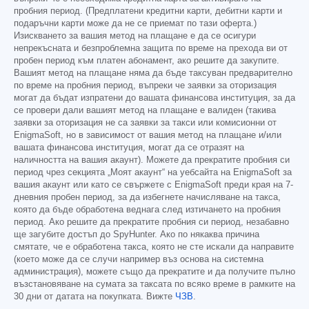
пробния период. (Предплатени кредитни карти, дебитни карти и
подаръчни карти може да не се приемат по тази оферта.)
Изискването за вашия метод на плащане е да се осигури
непрекъсната и безпроблемна защита по време на прехода ви от
пробен период към платен абонамент, ако решите да закупите.
Вашият метод на плащане няма да бъде таксуван предварително
по време на пробния период, въпреки че заявки за оторизация
могат да бъдат изпратени до вашата финансова институция, за да
се провери дали вашият метод на плащане е валиден (такива
заявки за оторизация не са заявки за такси или комисионни от
EnigmaSoft, но в зависимост от вашия метод на плащане и/или
вашата финансова институция, могат да се отразят на
наличността на вашия акаунт). Можете да прекратите пробния си
период чрез секцията „Моят акаунт“ на уебсайта на EnigmaSoft за
вашия акаунт или като се свържете с EnigmaSoft преди края на 7-
дневния пробен период, за да избегнете начисляване на такса,
която да бъде обработена веднага след изтичането на пробния
период. Ако решите да прекратите пробния си период, незабавно
ще загубите достъп до SpyHunter. Ако по някаква причина
смятате, че е обработена такса, която не сте искали да направите
(което може да се случи например въз основа на системна
администрация), можете също да прекратите и да получите пълно
възстановяване на сумата за таксата по всяко време в рамките на
30 дни от датата на покупката. Вижте
ЧЗВ
.