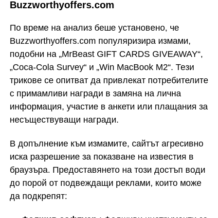
Buzzworthyoffers.com
По време на анализ беше установено, че
Buzzworthyoffers.com популяризира измами,
подобни на „MrBeast GIFT CARDS GIVEAWAY“,
„Coca-Cola Survey“ и „Win MacBook M2“. Тези
трикове се опитват да привлекат потребителите
с примамливи награди в замяна на лична
информация, участие в анкети или плащания за
несъществуващи награди.
В допълнение към измамите, сайтът агресивно
иска разрешение за показване на известия в
браузъра. Предоставянето на този достъп води
до порой от подвеждащи реклами, които може
да подкрепят: