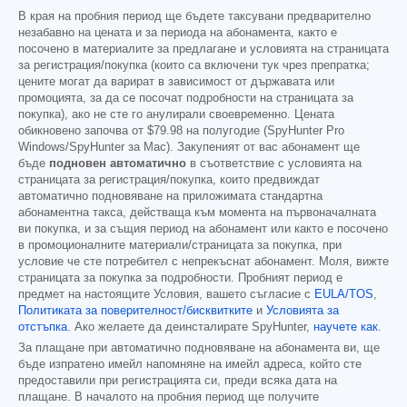
В края на пробния период ще бъдете таксувани предварително
незабавно на цената и за периода на абонамента, както е
посочено в материалите за предлагане и условията на страницата
за регистрация/покупка (които са включени тук чрез препратка;
цените могат да варират в зависимост от държавата или
промоцията, за да се посочат подробности на страницата за
покупка), ако не сте го анулирали своевременно. Цената
обикновено започва от
$79.98
на полугодие (SpyHunter Pro
Windows/SpyHunter за Mac). Закупеният от вас абонамент ще
бъде
подновен автоматично
в съответствие с условията на
страницата за регистрация/покупка, които предвиждат
автоматично подновяване на приложимата стандартна
абонаментна такса, действаща към момента на първоначалната
ви покупка, и за същия период на абонамент или както е посочено
в промоционалните материали/страницата за покупка, при
условие че сте потребител с непрекъснат абонамент. Моля, вижте
страницата за покупка за подробности. Пробният период е
предмет на настоящите Условия, вашето съгласие с
EULA/TOS
,
Политиката за поверителност/бисквитките
и
Условията за
отстъпка
. Ако желаете да деинсталирате SpyHunter,
научете как
.
За плащане при автоматично подновяване на абонамента ви, ще
бъде изпратено имейл напомняне на имейл адреса, който сте
предоставили при регистрацията си, преди всяка дата на
плащане. В началото на пробния период ще получите