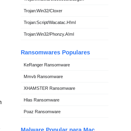
Trojan:Win32/Cloxer
Trojan:Script/Wacatac.H!ml
Trojan:Win32/Phonzy.A!ml
Ransomwares Populares
KeRanger Ransomware
Mmvb Ransomware
XHAMSTER Ransomware
Hlas Ransomware
m
Poaz Ransomware
e
Malware Popular para Mac