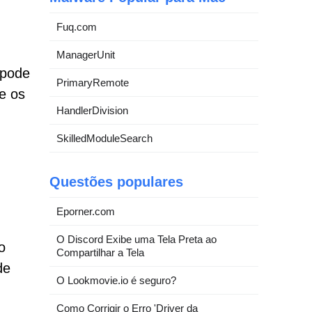
Fuq.com
ManagerUnit
 pode
PrimaryRemote
e os
HandlerDivision
SkilledModuleSearch
Questões populares
Eporner.com
O Discord Exibe uma Tela Preta ao
o
Compartilhar a Tela
de
O Lookmovie.io é seguro?
Como Corrigir o Erro 'Driver da