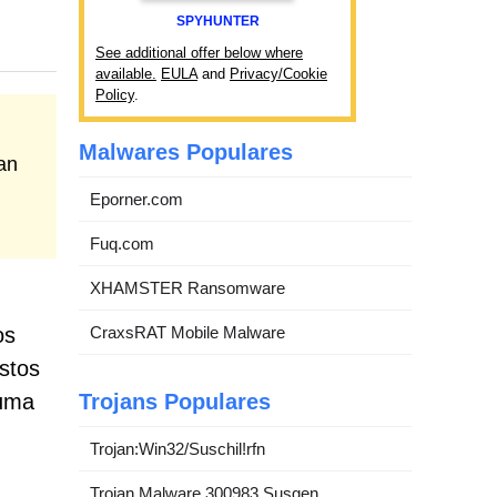
SPYHUNTER
See additional offer below where
available.
EULA
and
Privacy/Cookie
Policy
.
Malwares Populares
an
Eporner.com
Fuq.com
XHAMSTER Ransomware
os
CraxsRAT Mobile Malware
stos
 uma
Trojans Populares
Trojan:Win32/Suschil!rfn
Trojan.Malware.300983.Susgen