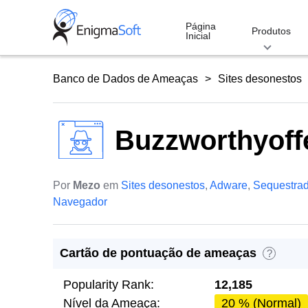
Skip
to
Página
Produtos
Inicial
content
Banco de Dados de Ameaças
Sites desonestos
Buzzworthyoff
Por
Mezo
em
Sites desonestos
,
Adware
,
Sequestrad
Navegador
Cartão de pontuação de ameaças
?
Popularity Rank:
12,185
Nível da Ameaça:
20 % (Normal)