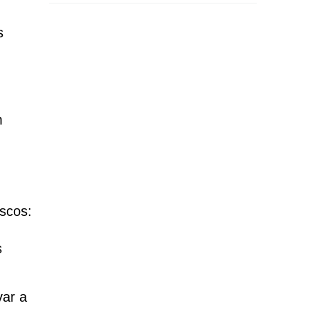
s
m
iscos:
s
var a