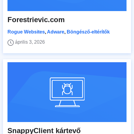
Forestrievic.com
Rogue Websites
,
Adware
,
Böngésző-eltérítők
április 3, 2026
SnappyClient kártevő