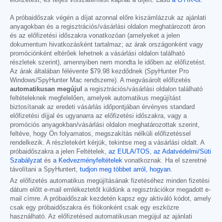
előfizetést, és teljes visszatérítést kaphat a díjért. Lásd
a GYIK-ot
.
A próbaidőszak végén a díjat azonnal előre kiszámlázzuk az ajánlati
anyagokban és a regisztrációs/vásárlási oldalon meghatározott áron
és az előfizetési időszakra vonatkozóan (amelyeket a jelen
dokumentum hivatkozásként tartalmaz; az árak országonként vagy
promóciónként eltérőek lehetnek a vásárlási oldalon található
részletek szerint), amennyiben nem mondta le időben az előfizetést.
Az árak általában félévente
$79.98
kezdődnek (SpyHunter Pro
Windows/SpyHunter Mac rendszerre). A megvásárolt előfizetés
automatikusan megújul
a regisztrációs/vásárlási oldalon található
feltételeknek megfelelően, amelyek automatikus megújítást
biztosítanak az eredeti vásárlás időpontjában érvényes standard
előfizetési díjjal és ugyanarra az előfizetési időszakra, vagy a
promóciós anyagokban/vásárlási oldalon meghatározottak szerint,
feltéve, hogy Ön folyamatos, megszakítás nélküli előfizetéssel
rendelkezik. A részletekért kérjük, tekintse meg a vásárlási oldalt. A
próbaidőszakra a jelen Feltételek,
az EULA/TOS
,
az Adatvédelmi/Süti
Szabályzat
és
a Kedvezményfeltételek
vonatkoznak. Ha el szeretné
távolítani a SpyHuntert,
tudjon meg többet arról, hogyan
.
Az előfizetés automatikus megújításának fizetéséhez minden fizetési
dátum előtt e-mail emlékeztetőt küldünk a regisztrációkor megadott e-
mail címre. A próbaidőszak kezdetén kapsz egy aktiváló kódot, amely
csak egy próbaidőszakra és fiókonként csak egy eszközre
használható. Az előfizetésed automatikusan megújul az ajánlati