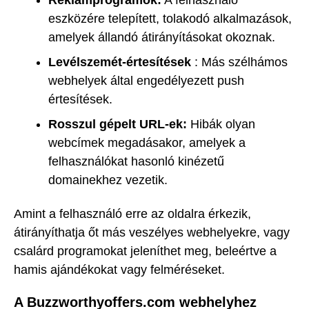
Reklámprogramok:
A felhasználó
eszközére telepített, tolakodó alkalmazások,
amelyek állandó átirányításokat okoznak.
Levélszemét-értesítések
: Más szélhámos
webhelyek által engedélyezett push
értesítések.
Rosszul gépelt URL-ek:
Hibák olyan
webcímek megadásakor, amelyek a
felhasználókat hasonló kinézetű
domainekhez vezetik.
Amint a felhasználó erre az oldalra érkezik,
átirányíthatja őt más veszélyes webhelyekre, vagy
csalárd programokat jeleníthet meg, beleértve a
hamis ajándékokat vagy felméréseket.
A Buzzworthyoffers.com webhelyhez