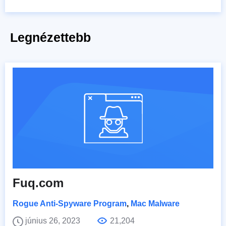
Legnézettebb
Fuq.com
Rogue Anti-Spyware Program
,
Mac Malware
június 26, 2023
21,204