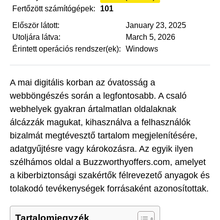
Fertőzött számítógépek:
101
Először látott:
January 23, 2025
Utoljára látva:
March 5, 2026
Érintett operációs rendszer(ek):
Windows
A mai digitális korban az óvatosság a
webböngészés során a legfontosabb. A csaló
webhelyek gyakran ártalmatlan oldalaknak
álcázzák magukat, kihasználva a felhasználók
bizalmát megtévesztő tartalom megjelenítésére,
adatgyűjtésre vagy károkozásra. Az egyik ilyen
szélhámos oldal a Buzzworthyoffers.com, amelyet
a kiberbiztonsági szakértők félrevezető anyagok és
tolakodó tevékenységek forrásaként azonosítottak.
Tartalomjegyzék