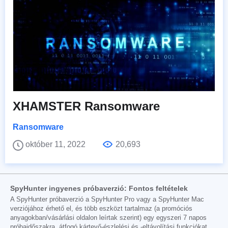
XHAMSTER Ransomware
Ransomware
október 11, 2022
20,693
SpyHunter ingyenes próbaverzió: Fontos feltételek
A SpyHunter próbaverzió a SpyHunter Pro vagy a SpyHunter Mac
verziójához érhető el, és több eszközt tartalmaz (a promóciós
anyagokban/vásárlási oldalon leírtak szerint) egy egyszeri 7 napos
próbaidőszakra, átfogó kártevő-észlelési és -eltávolítási funkciókat,