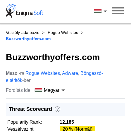
Skip
to
Magyar
content
Veszély-adatbázis
Rogue Websites
Buzzworthyoffers.com
Buzzworthyoffers.com
Mezo
-ra
Rogue Websites
,
Adware
,
Böngésző-
eltérítők
-ben
Fordítás ide:
Magyar
Threat Scorecard
?
Popularity Rank:
12,185
Veszélyszint:
20 % (Normál)