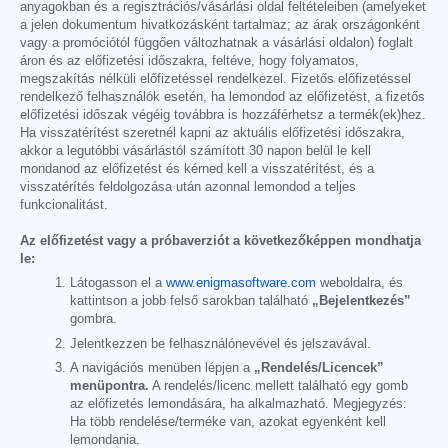
anyagokban és a regisztrációs/vásárlási oldal feltételeiben (amelyeket
a jelen dokumentum hivatkozásként tartalmaz; az árak országonként
vagy a promóciótól függően változhatnak a vásárlási oldalon) foglalt
áron és az előfizetési időszakra, feltéve, hogy folyamatos,
megszakítás nélküli előfizetéssel rendelkezel. Fizetős előfizetéssel
rendelkező felhasználók esetén, ha lemondod az előfizetést, a fizetős
előfizetési időszak végéig továbbra is hozzáférhetsz a termék(ek)hez.
Ha visszatérítést szeretnél kapni az aktuális előfizetési időszakra,
akkor a legutóbbi vásárlástól számított 30 napon belül le kell
mondanod az előfizetést és kérned kell a visszatérítést, és a
visszatérítés feldolgozása után azonnal lemondod a teljes
funkcionalitást.
Az előfizetést vagy a próbaverziót a következőképpen mondhatja
le:
Látogasson el a
www.enigmasoftware.com
weboldalra, és
kattintson a jobb felső sarokban található
„Bejelentkezés”
gombra.
Jelentkezzen be felhasználónevével és jelszavával.
A navigációs menüben lépjen a
„Rendelés/Licencek”
menüpontra.
A rendelés/licenc mellett található egy gomb
az előfizetés lemondására, ha alkalmazható. Megjegyzés:
Ha több rendelése/terméke van, azokat egyenként kell
lemondania.