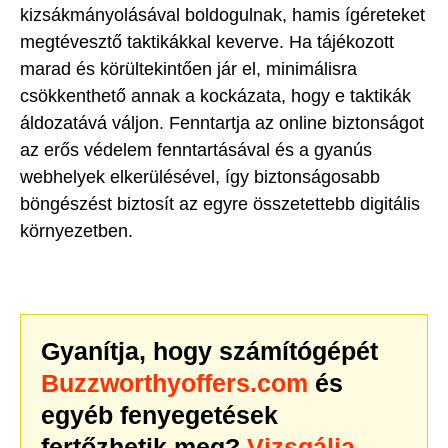
kizsákmányolásával boldogulnak, hamis ígéreteket
megtévesztő taktikákkal keverve. Ha tájékozott
marad és körültekintően jár el, minimálisra
csökkenthető annak a kockázata, hogy e taktikák
áldozatává váljon. Fenntartja az online biztonságot
az erős védelem fenntartásával és a gyanús
webhelyek elkerülésével, így biztonságosabb
böngészést biztosít az egyre összetettebb digitális
környezetben.
Gyanítja, hogy számítógépét
Buzzworthyoffers.com
és
egyéb fenyegetések
fertőzhetik meg?
Vizsgálja