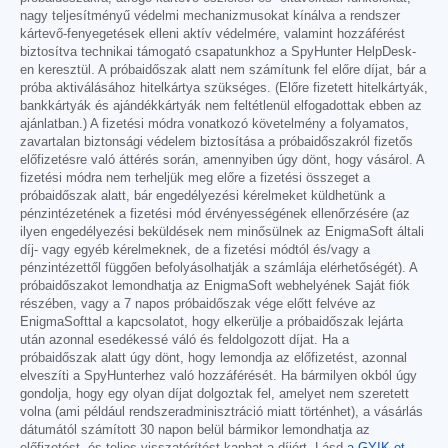
nagy teljesítményű védelmi mechanizmusokat kínálva a rendszer
kártevő-fenyegetések elleni aktív védelmére, valamint hozzáférést
biztosítva technikai támogató csapatunkhoz a SpyHunter HelpDesk-
en keresztül. A próbaidőszak alatt nem számítunk fel előre díjat, bár a
próba aktiválásához hitelkártya szükséges. (Előre fizetett hitelkártyák,
bankkártyák és ajándékkártyák nem feltétlenül elfogadottak ebben az
ajánlatban.) A fizetési módra vonatkozó követelmény a folyamatos,
zavartalan biztonsági védelem biztosítása a próbaidőszakról fizetős
előfizetésre való áttérés során, amennyiben úgy dönt, hogy vásárol. A
fizetési módra nem terheljük meg előre a fizetési összeget a
próbaidőszak alatt, bár engedélyezési kérelmeket küldhetünk a
pénzintézetének a fizetési mód érvényességének ellenőrzésére (az
ilyen engedélyezési beküldések nem minősülnek az EnigmaSoft általi
díj- vagy egyéb kérelmeknek, de a fizetési módtól és/vagy a
pénzintézettől függően befolyásolhatják a számlája elérhetőségét). A
próbaidőszakot lemondhatja az EnigmaSoft webhelyének Saját fiók
részében, vagy a 7 napos próbaidőszak vége előtt felvéve az
EnigmaSofttal a kapcsolatot, hogy elkerülje a próbaidőszak lejárta
után azonnal esedékessé váló és feldolgozott díjat. Ha a
próbaidőszak alatt úgy dönt, hogy lemondja az előfizetést, azonnal
elveszíti a SpyHunterhez való hozzáférését. Ha bármilyen okból úgy
gondolja, hogy egy olyan díjat dolgoztak fel, amelyet nem szeretett
volna (ami például rendszeradminisztráció miatt történhet), a vásárlás
dátumától számított 30 napon belül bármikor lemondhatja az