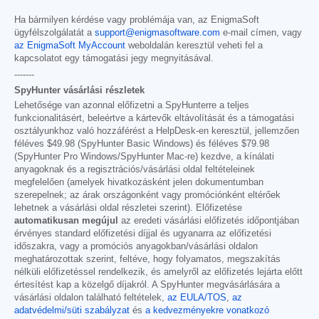
Ha bármilyen kérdése vagy problémája van, az EnigmaSoft
ügyfélszolgálatát a
support@enigmasoftware.com
e-mail címen, vagy
az EnigmaSoft MyAccount
weboldalán keresztül veheti fel a
kapcsolatot egy támogatási jegy megnyitásával.
-------
SpyHunter vásárlási részletek
Lehetősége van azonnal előfizetni a SpyHunterre a teljes
funkcionalitásért, beleértve a kártevők eltávolítását és a támogatási
osztályunkhoz való hozzáférést a HelpDesk-en keresztül, jellemzően
féléves
$49.98
(SpyHunter Basic Windows) és féléves
$79.98
(SpyHunter Pro Windows/SpyHunter Mac-re) kezdve, a kínálati
anyagoknak és a regisztrációs/vásárlási oldal feltételeinek
megfelelően (amelyek hivatkozásként jelen dokumentumban
szerepelnek; az árak országonként vagy promóciónként eltérőek
lehetnek a vásárlási oldal részletei szerint). Előfizetése
automatikusan megújul
az eredeti vásárlási előfizetés időpontjában
érvényes standard előfizetési díjjal és ugyanarra az előfizetési
időszakra, vagy a promóciós anyagokban/vásárlási oldalon
meghatározottak szerint, feltéve, hogy folyamatos, megszakítás
nélküli előfizetéssel rendelkezik, és amelyről az előfizetés lejárta előtt
értesítést kap a közelgő díjakról. A SpyHunter megvásárlására a
vásárlási oldalon található feltételek,
az EULA/TOS
,
az
adatvédelmi/süti szabályzat
és
a kedvezményekre vonatkozó