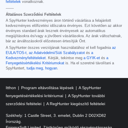
feltételek
vonatkoznak.
-------
Általános Szerződési Feltételek
A SpyHunter kedvezményes áron történő vásárlása a felajánlott
kedvezményes előfizetési időszakra érvényes. Ezt követően az akkor
érvényes standard árak lesznek érvényesek az automatikus
megújításokra és/vagy a jövőbeni vásárlásokra. Az árak változhatnak,
bár az árváltozásokról előzetesen értesítjük Önt.
A SpyHunter összes verziójának használatához el kell fogadnia
az
EULA/TOS-t
,
az Adatvédelmi/Süti Szabályzatot
és
a
Kedvezményfeltételeket
. Kérjük, tekintse meg
a GYIK-et
és
a
Fenyegetésértékelési Kritériumokat
is. Ha el szeretné távolítani a
SpyHuntert,
tudja meg, hogyan
.
Itthon
Program eltávolítása lépések
A SpyHunter
fenyegetésértékelési kritériumai
A SpyHunter további
szerződési feltételei
A RegHunter kiegészítő feltételei
Székhely: 1 Castle Street, 3. emelet, Dublin 2 D02XD82
Írország.
EnigmaSoft Limited, Zártkörűen működő részvénytársaság,