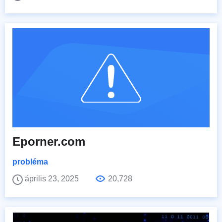
Eporner.com
probléma
április 23, 2025
20,728