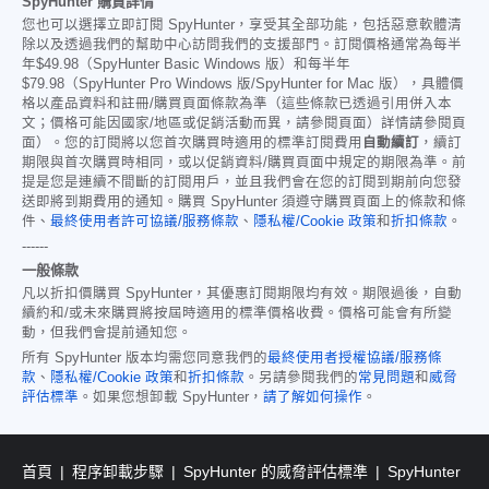
SpyHunter 購買詳情
您也可以選擇立即訂閱 SpyHunter，享受其全部功能，包括惡意軟體清
除以及透過我們的幫助中心訪問我們的支援部門。訂閱價格通常為每半
年
$49.98
（SpyHunter Basic Windows 版）和每半年
$79.98
（SpyHunter Pro Windows 版/SpyHunter for Mac 版），具體價
格以產品資料和註冊/購買頁面條款為準（這些條款已透過引用併入本
文；價格可能因國家/地區或促銷活動而異，請參閱頁面）詳情請參閱頁
面）。您的訂閱將以您首次購買時適用的標準訂閱費用
自動續訂
，續訂
期限與首次購買時相同，或以促銷資料/購買頁面中規定的期限為準。前
提是您是連續不間斷的訂閱用戶，並且我們會在您的訂閱到期前向您發
送即將到期費用的通知。購買 SpyHunter 須遵守購買頁面上的條款和條
件、
最終使用者許可協議/服務條款
、
隱私權/Cookie 政策
和
折扣條款
。
------
一般條款
凡以折扣價購買 SpyHunter，其優惠訂閱期限均有效。期限過後，自動
續約和/或未來購買將按屆時適用的標準價格收費。價格可能會有所變
動，但我們會提前通知您。
所有 SpyHunter 版本均需您同意我們的
最終使用者授權協議/服務條
款
、
隱私權/Cookie 政策
和
折扣條款
。另請參閱我們的
常見問題
和
威脅
評估標準
。如果您想卸載 SpyHunter，
請了解如何操作
。
首頁
程序卸載步驟
SpyHunter 的威脅評估標準
SpyHunter