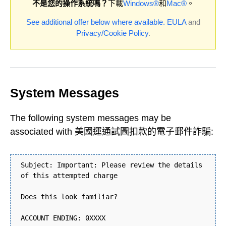
不是您的操作系統嗎？
下載
Windows®
和
Mac®
。
See additional offer below where available.
EULA
and
Privacy/Cookie Policy
.
System Messages
The following system messages may be
associated with 美國運通試圖扣款的電子郵件詐騙:
Subject: Important: Please review the details
of this attempted charge
Does this look familiar?
ACCOUNT ENDING: 0XXXX