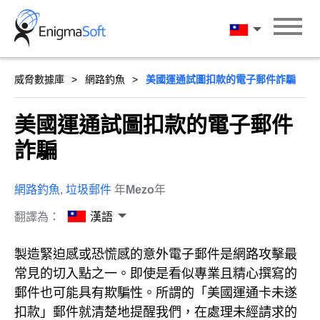
Skip
to
漢語
content
威脅數據庫
網路釣魚
美國運通試圖扣款的電子郵件詐騙
美國運通試圖扣款的電子郵件
詐騙
網路釣魚
,
垃圾郵件
年
Mezo
年
翻譯為：
漢語
製造緊迫感或恐慌感的意外電子郵件是網路攻擊最
常見的切入點之一。即使是看似專業且精心撰寫的
郵件也可能具有欺騙性。所謂的「美國運通卡未遂
扣款」郵件就清楚地提醒我們，在處理未經請求的