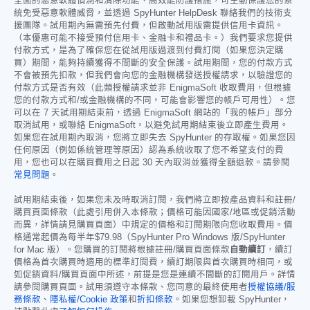
全面的惡意軟體偵測和清除功能、高效能防護措施，可主動保護您的系
統免受惡意軟體威脅，並透過 SpyHunter HelpDesk 聯絡我們的技術支
援團隊。試用期內無需預先付費，但啟動試用版需提供信用卡資訊。
（本優惠可能不接受預付信用卡、金融卡和禮品卡。）我們要求您提供
付款方式，是為了確保您在從試用版過渡到付費訂閱（如果您決定購
買）期間，能夠持續獲得不間斷的安全保護。試用期間，您的付款方式
不會被預先扣款，但我們會向您的金融機構發送授權請求，以驗證您的
付款方式是否有效（此類授權請求並非 EnigmaSoft 收取費用，但根據
您的付款方式和/或金融機構的不同，可能會影響您的帳戶可用性）。您
可以在 7 天試用期結束前，透過 EnigmaSoft 網站的「我的帳戶」部分
取消試用，或聯絡 EnigmaSoft，以避免試用期結束後立即產生費用。
如果您在試用期內取消，您將立即失去 SpyHunter 的存取權。如果您因
任何原因（例如係統管理等原因）認為系統收取了您不希望支付的費
用，您也可以在購買費用之日起 30 天內取消並獲得全額退款。請參閱
常見問題
。
試用期結束後，如果您未及時取消訂閱，我們將立即按產品資料和註冊/
購買頁面條款（此處引用併入本條款；價格可能因國家/地區或促銷活動
而異，詳情請見購買頁面）中規定的價格和訂閱期限向您收取費用。價
格通常起價為每半年
$79.98
（SpyHunter Pro Windows 版/SpyHunter
for Mac 版）。您購買的訂閱將根據註冊/購買頁面條款
自動續訂
，續訂
價格為首次購買時適用的標準訂閱費，續訂期限與首次購買時相同，或
如促銷資料/購買頁面中所述，前提是您是連續不間斷的訂閱用戶。詳情
請參閱購買頁面。試用須遵守本條款、您同意的最終使用者
授權協議/服
務條款
、
隱私權/Cookie 政策
和
折扣條款
。如果您想卸載 SpyHunter，