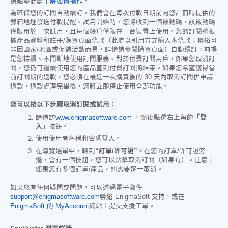
請點擊此處
了解如何操作
。
為確保您的訂閱自動續訂，我們會在每次付款日期前向您註冊時提供的
郵箱地址發送付款提醒。試用開始時，您將收到一個啟動碼，該啟動碼
僅限用於一次試用，且每個帳戶僅限在一台裝置上使用。您的訂閱將根
據產品資料和註冊/購買頁面條款（此處以引用方式納入本條款；價格可
能因國家/地區或促銷活動而異，詳情請參閱購買頁面）自動續訂，前提
是您持續、不間斷地使用訂閱服務。對於付費訂閱用戶，如果您取消訂
閱，您仍可繼續使用您的產品直到付費訂閱期結束。如果您希望獲得當
前訂閱期的退款，您必須在最近一次購買後的 30 天內取消訂閱併申請
退款，退款處理完畢後，您將立即停止使用全部功能。
您可以按以下步驟取消訂閱或試用：
請造訪
www.enigmasoftware.com
，然後點選右上角的
「登
入」
按鈕。
使用使用者名稱和密碼登入。
在導覽選單中，轉到
“訂單/許可證”。
在您的訂單/許可證旁
邊，會有一個按鈕，您可以點擊取消訂閱（如果有）。注意：
如果您有多個訂單/產品，則需要逐一取消。
如果您有任何疑問或問題，可以透過電子郵件
support@enigmasoftware.com
聯絡 EnigmaSoft 支持，或在
EnigmaSoft 的 MyAccount
網站上提交支援工單。
------