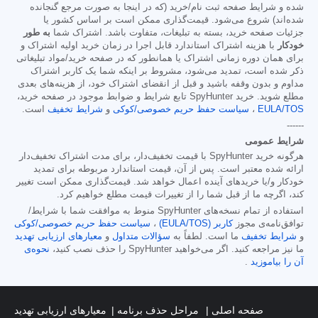
شده و شرایط صفحه ثبت نام/خرید (که در اینجا به صورت مرجع گنجانده
شده‌اند) شروع می‌شود. قیمت‌گذاری ممکن است بر اساس کشور یا
جزئیات صفحه خرید، بسته به تبلیغات، متفاوت باشد. اشتراک شما
به طور
خودکار
با هزینه اشتراک استاندارد قابل اجرا در زمان خرید اولیه اشتراک و
برای همان دوره زمانی اشتراک یا همانطور که در صفحه خرید/مواد تبلیغاتی
ذکر شده است، تمدید می‌شود، مشروط بر اینکه شما یک کاربر اشتراک
مداوم و بدون وقفه باشید و قبل از انقضای اشتراک خود، از هزینه‌های بعدی
مطلع شوید. خرید SpyHunter تابع شرایط و ضوابط موجود در صفحه خرید،
EULA/TOS
،
سیاست حفظ حریم خصوصی/کوکی
و
شرایط تخفیف
است.
------
شرایط عمومی
هرگونه خرید SpyHunter با قیمت تخفیف‌دار، برای مدت اشتراک تخفیف‌دار
ارائه شده معتبر است. پس از آن، قیمت استاندارد مربوطه برای تمدید
خودکار و/یا خریدهای آینده اعمال خواهد شد. قیمت‌گذاری ممکن است تغییر
کند، اگرچه ما از قبل شما را از تغییرات قیمت مطلع خواهیم کرد.
استفاده از تمام نسخه‌های SpyHunter منوط به موافقت شما با شرایط/
توافق‌نامه‌ی مجوز
کاربر (EULA/TOS)
،
سیاست حفظ حریم خصوصی/کوکی
و
شرایط تخفیف
ما است. لطفاً به
سؤالات متداول
و
معیارهای ارزیابی تهدید
ما نیز مراجعه کنید. اگر می‌خواهید SpyHunter را حذف نصب کنید،
نحوه‌ی
آن را بیاموزید
.
صفحه اصلی
مراحل حذف برنامه
معیارهای ارزیابی تهدید