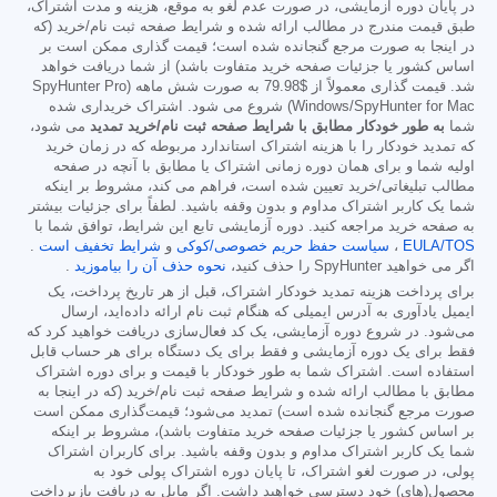
در پایان دوره آزمایشی، در صورت عدم لغو به موقع، هزینه و مدت اشتراک،
طبق قیمت مندرج در مطالب ارائه شده و شرایط صفحه ثبت نام/خرید (که
در اینجا به صورت مرجع گنجانده شده است؛ قیمت گذاری ممکن است بر
اساس کشور یا جزئیات صفحه خرید متفاوت باشد) از شما دریافت خواهد
شد. قیمت گذاری معمولاً از
$79.98
به صورت شش ماهه (SpyHunter Pro
Windows/SpyHunter for Mac) شروع می شود. اشتراک خریداری شده
شما
به طور خودکار مطابق با شرایط صفحه ثبت نام/خرید تمدید
می شود،
که تمدید خودکار را با هزینه اشتراک استاندارد مربوطه که در زمان خرید
اولیه شما و برای همان دوره زمانی اشتراک یا مطابق با آنچه در صفحه
مطالب تبلیغاتی/خرید تعیین شده است، فراهم می کند، مشروط بر اینکه
شما یک کاربر اشتراک مداوم و بدون وقفه باشید. لطفاً برای جزئیات بیشتر
به صفحه خرید مراجعه کنید. دوره آزمایشی تابع این شرایط، توافق شما با
EULA/TOS
،
سیاست حفظ حریم خصوصی/کوکی
و
شرایط تخفیف است
.
اگر می خواهید SpyHunter را حذف کنید،
نحوه حذف آن را بیاموزید
.
برای پرداخت هزینه تمدید خودکار اشتراک، قبل از هر تاریخ پرداخت، یک
ایمیل یادآوری به آدرس ایمیلی که هنگام ثبت نام ارائه داده‌اید، ارسال
می‌شود. در شروع دوره آزمایشی، یک کد فعال‌سازی دریافت خواهید کرد که
فقط برای یک دوره آزمایشی و فقط برای یک دستگاه برای هر حساب قابل
استفاده است. اشتراک شما به طور خودکار با قیمت و برای دوره اشتراک
مطابق با مطالب ارائه شده و شرایط صفحه ثبت نام/خرید (که در اینجا به
صورت مرجع گنجانده شده است) تمدید می‌شود؛ قیمت‌گذاری ممکن است
بر اساس کشور یا جزئیات صفحه خرید متفاوت باشد)، مشروط بر اینکه
شما یک کاربر اشتراک مداوم و بدون وقفه باشید. برای کاربران اشتراک
پولی، در صورت لغو اشتراک، تا پایان دوره اشتراک پولی خود به
محصول(های) خود دسترسی خواهید داشت. اگر مایل به دریافت بازپرداخت