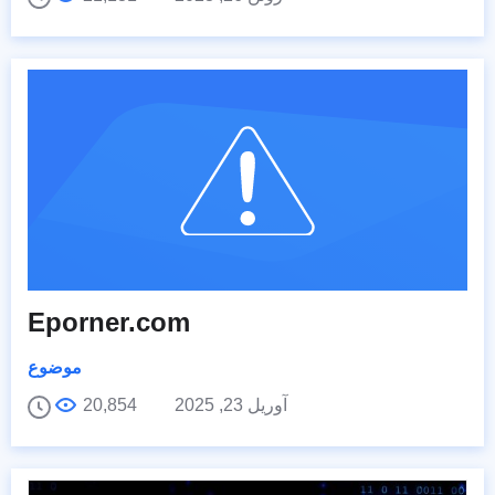
Eporner.com
موضوع
آوریل 23, 2025
20,854