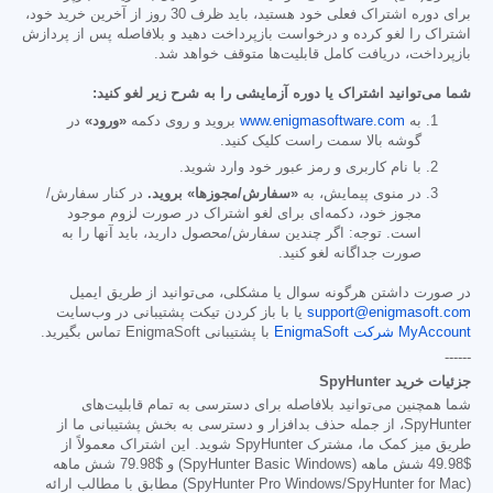
برای دوره اشتراک فعلی خود هستید، باید ظرف 30 روز از آخرین خرید خود،
اشتراک را لغو کرده و درخواست بازپرداخت دهید و بلافاصله پس از پردازش
بازپرداخت، دریافت کامل قابلیت‌ها متوقف خواهد شد.
شما می‌توانید اشتراک یا دوره آزمایشی را به شرح زیر لغو کنید:
به
www.enigmasoftware.com
بروید و روی دکمه
«ورود»
در
گوشه بالا سمت راست کلیک کنید.
با نام کاربری و رمز عبور خود وارد شوید.
در منوی پیمایش، به
«سفارش/مجوزها» بروید.
در کنار سفارش/
مجوز خود، دکمه‌ای برای لغو اشتراک در صورت لزوم موجود
است. توجه: اگر چندین سفارش/محصول دارید، باید آنها را به
صورت جداگانه لغو کنید.
در صورت داشتن هرگونه سوال یا مشکلی، می‌توانید از طریق ایمیل
support@enigmasoft.com
یا با باز کردن تیکت پشتیبانی در وب‌سایت
MyAccount شرکت EnigmaSoft
با پشتیبانی EnigmaSoft تماس بگیرید.
------
جزئیات خرید SpyHunter
شما همچنین می‌توانید بلافاصله برای دسترسی به تمام قابلیت‌های
SpyHunter، از جمله حذف بدافزار و دسترسی به بخش پشتیبانی ما از
طریق میز کمک ما، مشترک SpyHunter شوید. این اشتراک معمولاً از
$49.98
شش ماهه (SpyHunter Basic Windows) و
$79.98
شش ماهه
(SpyHunter Pro Windows/SpyHunter for Mac) مطابق با مطالب ارائه