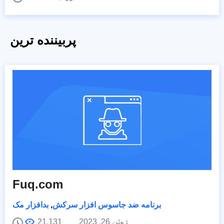
پربیننده ترین
Fuq.com
برنامه ضد جاسوس افزار سرکش
,
بدافزار مک
ژوئن 26, 2023
21,131