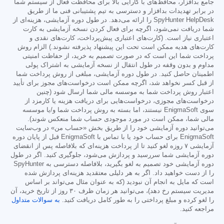
جامع بدافزار، محافظ‌های با کارایی بالا برای محافظت فعال از سیستم شما
در برابر تهدیدات بدافزار و دسترسی به تیم پشتیبانی فنی ما از طریق
SpyHunter HelpDesk را ارائه می‌دهد. در طول دوره آزمایشی، هزینه‌ای از
شما دریافت نمی‌شود، اگرچه برای فعال کردن نسخه آزمایشی به کارت
اعتباری نیاز است. (کارت‌های اعتباری پیش‌پرداخت، کارت‌های نقدی و
کارت‌های هدیه ممکن است تحت این پیشنهاد پذیرفته نشوند.) الزام روش
پرداخت شما این است که در صورت تصمیم به خرید، از حفاظت امنیتی
مداوم و بدون وقفه در طول انتقال از نسخه آزمایشی به اشتراک پولی
اطمینان حاصل کنید. در طول دوره آزمایشی، مبلغی از روش پرداخت شما
از قبل کسر نخواهد شد، اگرچه ممکن است درخواست‌های مجوز برای تأیید
اعتبار روش پرداخت شما به موسسه مالی شما ارسال شود (چنین
درخواست‌های مجوزی، درخواست‌هایی برای دریافت هزینه یا کارمزد از
سوی EnigmaSoft نیستند، اما بسته به روش پرداخت شما و/یا موسسه
مالی شما، ممکن است در مورد موجودی حساب شما منعکس شوند).
می‌توانید دوره آزمایشی خود را از طریق بخش «حساب من» در وب‌سایت
EnigmaSoft برای حساب خود یا با تماس با EnigmaSoft قبل از پایان دوره
آزمایشی ۷ روزه لغو کنید تا از پرداخت هزینه‌ای که بلافاصله پس از انقضای
دوره آزمایشی شما سررسید و پردازش می‌شود، جلوگیری کنید. اگر در طول
دوره آزمایشی خود تصمیم به لغو بگیرید، بلافاصله دسترسی به SpyHunter
را از دست خواهید داد. اگر به هر دلیلی معتقدید هزینه‌ای پردازش شده
است که مایل به انجام آن نبودید (که به عنوان مثال می‌تواند بر اساس
مدیریت سیستم رخ دهد)، می‌توانید هر زمان ظرف ۳۰ روز از تاریخ خرید، آن
را لغو کرده و مبلغ پرداختی را به طور کامل دریافت کنید.
به سوالات متداول
مراجعه کنید.