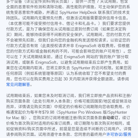
多个设备（详见宣传资料/购买页面），提供一次性 7 天试用期，包含
全面的恶意软件检测和清除功能、高性能防护措施，可主动保护您的系
统免受恶意软件威胁，并通过 SpyHunter HelpDesk 联系我们的技术支
持团队。试用期内无需预先付费，但激活试用版需要提供信用卡信息。
（本优惠可能不接受预付信用卡、借记卡和礼品卡。）我们要求您提供
付款方式，是为了确保您在从试用版过渡到付费订阅（如果您决定购
买）期间，能够持续获得不间断的安全保护。试用期间，您的付款方式
不会被预先扣款，但我们会向您的金融机构发送授权请求，以验证您的
付款方式是否有效（此类授权请求并非 EnigmaSoft 收取费用，但根据
您的付款方式和/或金融机构的不同，可能会影响您的账户可用性）。您
可以在 7 天试用期结束前，通过 EnigmaSoft 网站的“我的账户”部分取
消试用，或联系 EnigmaSoft，以避免试用期结束后立即产生费用。如
果您在试用期内取消，您将立即失去 SpyHunter 的访问权限。如果您因
任何原因（例如系统管理等原因）认为系统收取了您不希望支付的费
用，您也可以在购买费用之日起 30 天内取消并获得全额退款。请参阅
常见问题解答
。
试用期结束后，如果您未及时取消订阅，我们将立即按产品资料和注册/
购买页面条款（此处引用并入本条款；价格可能因国家/地区或促销活动
而异，详情请见购买页面）中规定的价格和订阅期限向您收取费用。价
格通常起价为每半年
$79.98
（SpyHunter Pro Windows 版/SpyHunter
for Mac 版）。您购买的订阅将根据注册/购买页面条款
自动续订
，续订
价格为首次购买时适用的标准订阅费，续订期限与首次购买时相同，或
如促销资料/购买页面中所述，前提是您是连续不间断的订阅用户。详情
请参阅购买页面。试用须遵守本条款、您同意的最终用户
许可协议/服务