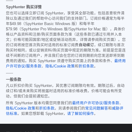
------
SpyHunter 购买详情
您也可以选择立即订阅 SpyHunter，享受其全部功能，包括恶意软件清
除以及通过我们的帮助中心访问我们的支持部门。订阅价格通常为每半
年
$49.98
（SpyHunter Basic Windows 版）和每半年
$79.98
（SpyHunter Pro Windows 版/SpyHunter for Mac 版），具体价
格以产品资料和注册/购买页面条款为准（这些条款已通过引用并入本
文；价格可能因国家/地区或促销活动而异，详情请参阅购买页面）。您
的订阅将按您首次购买时适用的标准订阅费
自动续订
，续订期限与首次
购买时相同，或以促销资料/购买页面中规定的期限为准。前提是您是连
续不间断的订阅用户，并且我们会在您的订阅到期前向您发送即将到期
费用的通知。购买 SpyHunter 须遵守购买页面上的条款和条件、
最终用
户许可协议/服务条款
、
隐私/Cookie 政策
和
折扣条款
。
------
一般条款
凡以折扣价购买 SpyHunter，其优惠订阅期限均有效。期限过后，自动
续订和/或未来购买将按届时适用的标准价格收费。价格可能会有所变
动，但我们会提前通知您。
所有 SpyHunter 版本均需您同意我们的
最终用户许可协议/服务条款
、
隐私/Cookie 政策
和
折扣条款
。另请参阅我们的
常见问题解答
和
威胁评
估标准
。如果您想卸载 SpyHunter，
请了解如何操作
。