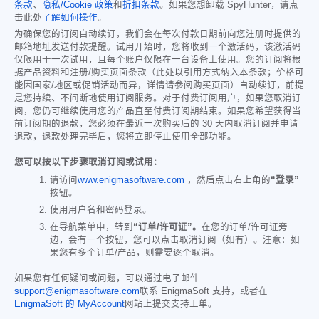
条款
、
隐私/Cookie 政策
和
折扣条款
。如果您想卸载 SpyHunter，请点
击此处
了解如何操作
。
为确保您的订阅自动续订，我们会在每次付款日期前向您注册时提供的
邮箱地址发送付款提醒。试用开始时，您将收到一个激活码，该激活码
仅限用于一次试用，且每个账户仅限在一台设备上使用。您的订阅将根
据产品资料和注册/购买页面条款（此处以引用方式纳入本条款；价格可
能因国家/地区或促销活动而异，详情请参阅购买页面）自动续订，前提
是您持续、不间断地使用订阅服务。对于付费订阅用户，如果您取消订
阅，您仍可继续使用您的产品直至付费订阅期结束。如果您希望获得当
前订阅期的退款，您必须在最近一次购买后的 30 天内取消订阅并申请
退款，退款处理完毕后，您将立即停止使用全部功能。
您可以按以下步骤取消订阅或试用：
请访问
www.enigmasoftware.com
，然后点击右上角的
“登录”
按钮。
使用用户名和密码登录。
在导航菜单中，转到
“订单/许可证”。
在您的订单/许可证旁
边，会有一个按钮，您可以点击取消订阅（如有）。注意：如
果您有多个订单/产品，则需要逐个取消。
如果您有任何疑问或问题，可以通过电子邮件
support@enigmasoftware.com
联系 EnigmaSoft 支持，或者在
EnigmaSoft 的 MyAccount
网站上提交支持工单。