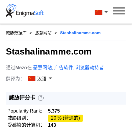
Skip
to
汉语
content
威胁数据库
恶意网站
Stashalinamme.com
Stashalinamme.com
通过
Mezo
在
恶意网站
,
广告软件
,
浏览器劫持者
翻译为：
汉语
威胁评分卡
?
Popularity Rank:
5,375
威胁级别：
20 % (普通的)
受感染的计算机：
143