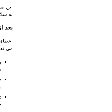
به سلا
بعد ا
می‌اند
و
م
ه
ط
ج