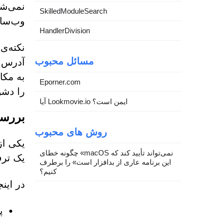
نمی‌شو
SkilledModuleSearch
وب‌سای
HandlerDivision
نکته‌ی
مسائل محبوب
به مکا
Eporner.com
را دشو
آیا Lookmovie.io ایمن است؟
بررسی‌های 
روش های محبوب
چگونه خطای «macOS نمی‌تواند تأیید کند که
یک ترف
این برنامه عاری از بدافزار است» را برطرف
کنیم؟
در این
پ