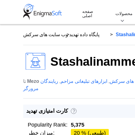
Skip
صفحه
to
محصولات
اصلی
content
Stashal
پایگاه داده تهدید
وب سایت های سرکش
Stashalinamm
 های سرکش
,
ابزارهای تبلیغاتی مزاحم
,
ربایندگان
Mezo
تا
مرورگر
کارت امتیازی تهدید
?
Popularity Rank:
5,375
20 % (طبیعی)
میزان خطر: