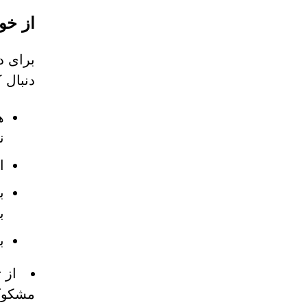
از خو
دنبال ک
ن
ا
ب
ب
ب
از 
مشکوک 