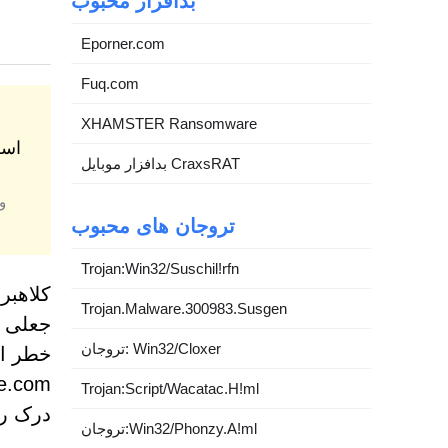
بدافزار محبوب
Eporner.com
Fuq.com
XHAMSTER Ransomware
اسک
بدافزار موبایل CraxsRAT
و
تروجان های محبوب
Trojan:Win32/Suschil!rfn
کلاهبر
Trojan.Malware.300983.Susgen
جعلی ک
تروجان: Win32/Cloxer
خطر ان
Trojan:Script/Wacatac.H!ml
درک رف
تروجان:Win32/Phonzy.A!ml