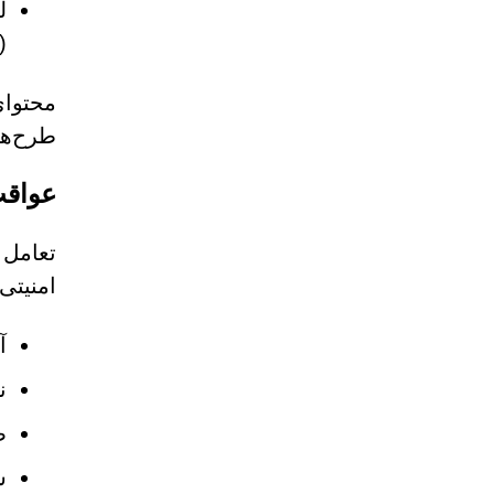
ل
(RAT).
محتوای
طرح‌ها
عواقب
امنیتی
آ
ن
ض
س