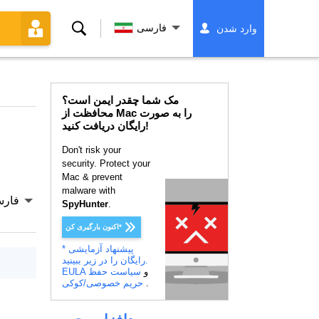
جستجو
فارسی
وارد شدن
کردن
مک شما چقدر ایمن است؟
محافظت از Mac را به صورت
رایگان دریافت کنید!
Don't risk your
security. Protect your
Mac & prevent
malware with
فار
SpyHunter
.
اکنون بارگیری کن*
* پیشنهاد آزمایشی
رایگان را در زیر ببینید.
و
سیاست حفظ
EULA
.
حریم خصوصی/کوکی