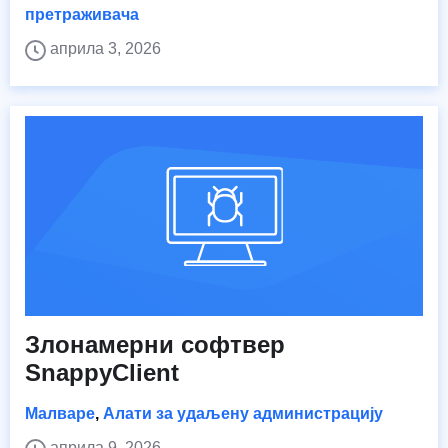
претраживача
априла 3, 2026
Злонамерни софтвер
SnappyClient
Малваре
,
Алати за удаљену администрацију
априла 9, 2026