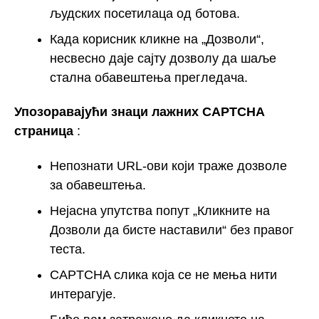
људских посетилаца од ботова.
Када корисник кликне на „Дозволи“,
несвесно даје сајту дозволу да шаље
стална обавештења прегледача.
Упозоравајући знаци лажних CAPTCHA
страница
:
Непознати URL-ови који траже дозволе
за обавештења.
Нејасна упутства попут „Кликните на
Дозволи да бисте наставили“ без правог
теста.
CAPTCHA слика која се не мења нити
интерагује.