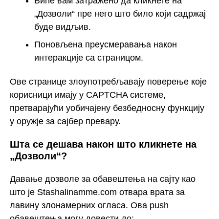
Биће вам затражено да кликнете на
„Дозволи“ пре него што било који садржај
буде видљив.
Поновљена преусмеравања након
интеракције са страницом.
Ове странице злоупотребљавају поверење које
корисници имају у CAPTCHA системе,
претварајући уобичајену безбедносну функцију
у оружје за сајбер превару.
Шта се дешава након што кликнете на
„Дозволи“?
Давање дозволе за обавештења на сајту као
што је Stashalinamme.com отвара врата за
лавину злонамерних огласа. Ова push
обавештења могу довести до: