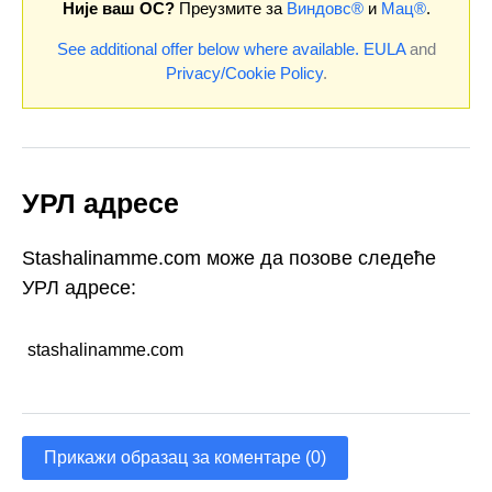
Није ваш ОС?
Преузмите за
Виндовс®
и
Мац®
.
See additional offer below where available.
EULA
and
Privacy/Cookie Policy
.
УРЛ адресе
Stashalinamme.com може да позове следеће
УРЛ адресе:
stashalinamme.com
Прикажи образац за коментаре (0)