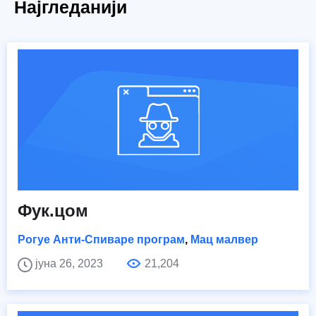
Најгледанији
Фук.цом
Рогуе Анти-Спиваре програм
,
Мац малвер
јуна 26, 2023
21,204