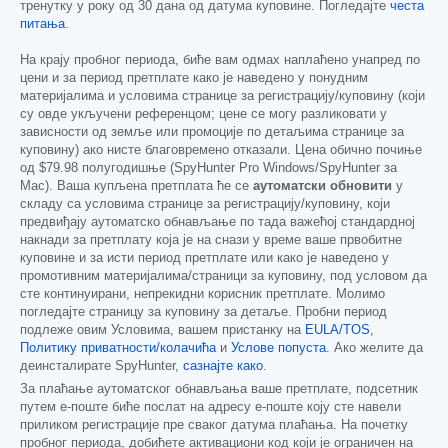
тренутку у року од 30 дана од датума куповине. Погледајте
честа
питања
.
На крају пробног периода, биће вам одмах наплаћено унапред по
цени и за период претплате како је наведено у понудним
материјалима и условима странице за регистрацију/куповину (који
су овде укључени референцом; цене се могу разликовати у
зависности од земље или промоције по детаљима странице за
куповину) ако нисте благовремено отказали. Цена обично почиње
од
$79.98
полугодишње (SpyHunter Pro Windows/SpyHunter за
Mac). Ваша купљена претплата ће се
аутоматски обновити
у
складу са условима странице за регистрацију/куповину, који
предвиђају аутоматско обнављање по тада важећој стандардној
накнади за претплату која је на снази у време ваше првобитне
куповине и за исти период претплате или како је наведено у
промотивним материјалима/страници за куповину, под условом да
сте континуирани, непрекидни корисник претплате. Молимо
погледајте страницу за куповину за детаље. Пробни период
подлеже овим Условима, вашем пристанку на
EULA/TOS
,
Политику приватности/колачића
и
Услове попуста
. Ако желите да
деинсталирате SpyHunter,
сазнајте како
.
За плаћање аутоматског обнављања ваше претплате, подсетник
путем е-поште биће послат на адресу е-поште коју сте навели
приликом регистрације пре сваког датума плаћања. На почетку
пробног периода, добићете активациони код који је ограничен на