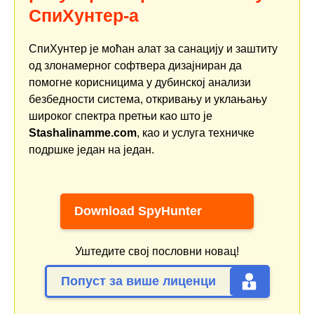
СпиХунтер-а
СпиХунтер је моћан алат за санацију и заштиту
од злонамерног софтвера дизајниран да
помогне корисницима у дубинској анализи
безбедности система, откривању и уклањању
широког спектра претњи као што је
Stashalinamme.com
, као и услуга техничке
подршке један на један.
Download SpyHunter
Уштедите свој пословни новац!
Попуст за више лиценци