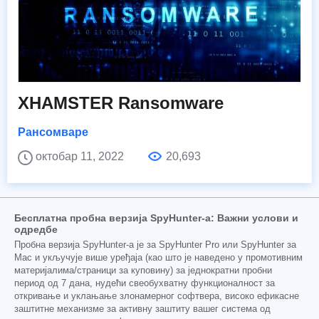
XHAMSTER Ransomware
Рансомваре
октобар 11, 2022
20,693
Бесплатна пробна верзија SpyHunter-а: Важни услови и
одредбе
Пробна верзија SpyHunter-а је за SpyHunter Pro или SpyHunter за
Mac и укључује више уређаја (као што је наведено у промотивним
материјалима/страници за куповину) за једнократни пробни
период од 7 дана, нудећи свеобухватну функционалност за
откривање и уклањање злонамерног софтвера, високо ефикасне
заштитне механизме за активну заштиту вашег система од