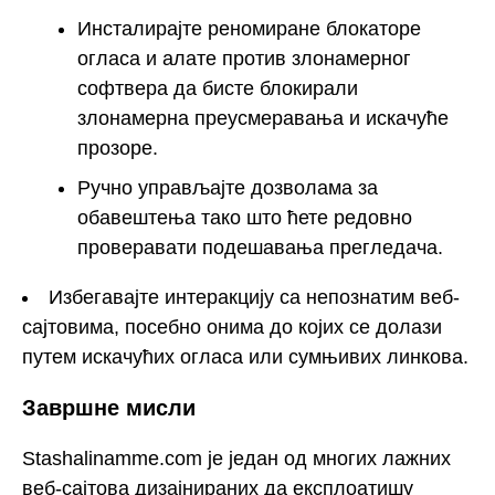
Инсталирајте реномиране блокаторе
огласа и алате против злонамерног
софтвера да бисте блокирали
злонамерна преусмеравања и искачуће
прозоре.
Ручно управљајте дозволама за
обавештења тако што ћете редовно
проверавати подешавања прегледача.
Избегавајте интеракцију са непознатим веб-
сајтовима, посебно онима до којих се долази
путем искачућих огласа или сумњивих линкова.
Завршне мисли
Stashalinamme.com је један од многих лажних
веб-сајтова дизајнираних да експлоатишу