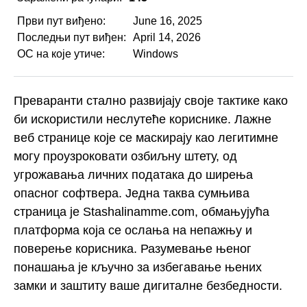
Први пут виђено:
June 16, 2025
Последњи пут виђен:
April 14, 2026
ОС на које утиче:
Windows
Преваранти стално развијају своје тактике како
би искористили неслутеће кориснике. Лажне
веб странице које се маскирају као легитимне
могу проузроковати озбиљну штету, од
угрожавања личних података до ширења
опасног софтвера. Једна таква сумњива
страница је Stashalinamme.com, обмањујућа
платформа која се ослања на непажњу и
поверење корисника. Разумевање њеног
понашања је кључно за избегавање њених
замки и заштиту ваше дигиталне безбедности.