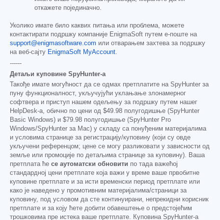
откажете појединачно.
Уколико имате било каквих питања или проблема, можете
контактирати подршку компаније EnigmaSoft путем е-поште на
support@enigmasoftware.com
или отварањем захтева за подршку
на веб-сајту
EnigmaSoft MyAccount
.
------
Детаљи куповине SpyHunter-а
Такође имате могућност да се одмах претплатите на SpyHunter за
пуну функционалност, укључујући уклањање злонамерног
софтвера и приступ нашем одељењу за подршку путем нашег
HelpDesk-а, обично по цени од
$49.98
полугодишње (SpyHunter
Basic Windows) и
$79.98
полугодишње (SpyHunter Pro
Windows/SpyHunter за Mac) у складу са понуђеним материјалима
и условима странице за регистрацију/куповину (који су овде
укључени референцом; цене се могу разликовати у зависности од
земље или промоције по детаљима странице за куповину). Ваша
претплата ће
се аутоматски обновити
по тада важећој
стандардној цени претплате која важи у време ваше првобитне
куповине претплате и за исти временски период претплате или
како је наведено у промотивним материјалима/страници за
куповину, под условом да сте континуирани, непрекидни корисник
претплате и за коју ћете добити обавештење о предстојећим
трошковима пре истека ваше претплате. Куповина SpyHunter-а