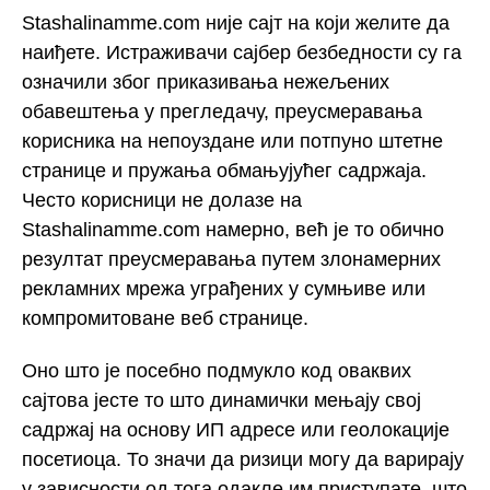
Stashalinamme.com није сајт на који желите да
наиђете. Истраживачи сајбер безбедности су га
означили због приказивања нежељених
обавештења у прегледачу, преусмеравања
корисника на непоуздане или потпуно штетне
странице и пружања обмањујућег садржаја.
Често корисници не долазе на
Stashalinamme.com намерно, већ је то обично
резултат преусмеравања путем злонамерних
рекламних мрежа уграђених у сумњиве или
компромитоване веб странице.
Оно што је посебно подмукло код оваквих
сајтова јесте то што динамички мењају свој
садржај на основу ИП адресе или геолокације
посетиоца. То значи да ризици могу да варирају
у зависности од тога одакле им приступате, што