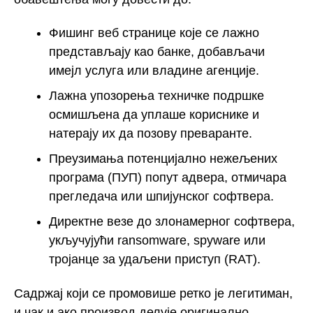
Фишинг веб странице које се лажно
представљају као банке, добављачи
имејл услуга или владине агенције.
Лажна упозорења техничке подршке
осмишљена да уплаше кориснике и
натерају их да позову преваранте.
Преузимања потенцијално нежељених
програма (ПУП) попут адвера, отмичара
прегледача или шпијунског софтвера.
Директне везе до злонамерног софтвера,
укључујући ransomware, spyware или
тројанце за удаљени приступ (RAT).
Садржај који се промовише ретко је легитиман,
и чак и ако производ делује оригинално,