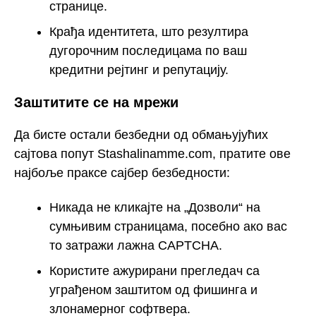
странице.
Крађа идентитета, што резултира
дугорочним последицама по ваш
кредитни рејтинг и репутацију.
Заштитите се на мрежи
Да бисте остали безбедни од обмањујућих
сајтова попут Stashalinamme.com, пратите ове
најбоље праксе сајбер безбедности:
Никада не кликајте на „Дозволи“ на
сумњивим страницама, посебно ако вас
то затражи лажна CAPTCHA.
Користите ажурирани прегледач са
уграђеном заштитом од фишинга и
злонамерног софтвера.