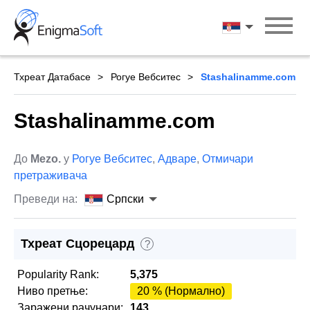
Skip
to
Српски
content
Тхреат Датабасе
Рогуе Вебситес
Stashalinamme.com
Stashalinamme.com
До
Mezo.
у
Рогуе Вебситес
,
Адваре
,
Отмичари
претраживача
Преведи на:
Српски
Тхреат Сцорецард
?
Popularity Rank:
5,375
Ниво претње:
20 % (Нормално)
Заражени рачунари:
143