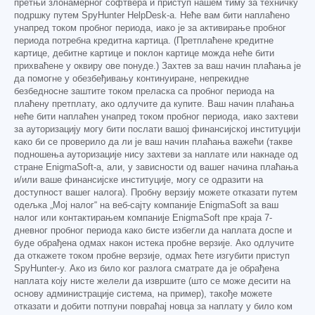
претњи злонамерног софтвера и приступ нашем тиму за техничку
подршку путем SpyHunter HelpDesk-а. Неће вам бити наплаћено
унапред током пробног периода, иако је за активирање пробног
периода потребна кредитна картица. (Претплаћене кредитне
картице, дебитне картице и поклон картице можда неће бити
прихваћене у оквиру ове понуде.) Захтев за ваш начин плаћања је
да помогне у обезбеђивању континуиране, непрекидне
безбедносне заштите током преласка са пробног периода на
плаћену претплату, ако одлучите да купите. Ваш начин плаћања
неће бити наплаћен унапред током пробног периода, иако захтеви
за ауторизацију могу бити послати вашој финансијској институцији
како би се проверило да ли је ваш начин плаћања важећи (такве
подношења ауторизације нису захтеви за наплате или накнаде од
стране EnigmaSoft-а, али, у зависности од вашег начина плаћања
и/или ваше финансијске институције, могу се одразити на
доступност вашег налога). Пробну верзију можете отказати путем
одељка „Мој налог“ на веб-сајту компаније EnigmaSoft за ваш
налог или контактирањем компаније EnigmaSoft пре краја 7-
дневног пробног периода како бисте избегли да наплата доспе и
буде обрађена одмах након истека пробне верзије. Ако одлучите
да откажете током пробне верзије, одмах ћете изгубити приступ
SpyHunter-у. Ако из било ког разлога сматрате да је обрађена
наплата коју нисте желели да извршите (што се може десити на
основу администрације система, на пример), такође можете
отказати и добити потпуни повраћај новца за наплату у било ком