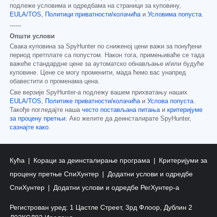
подлеже условима и одредбама на страници за куповину,
EULA/TOS
,
Политици приватности/колачића
и
Условима попуста
.
------
Општи услови
Свака куповина за SpyHunter по сниженој цени важи за понуђени
период претплате са попустом. Након тога, примењиваће се тада
важеће стандардне цене за аутоматско обнављање и/или будуће
куповине. Цене се могу променити, мада ћемо вас унапред
обавестити о променама цена.
Све верзије SpyHunter-а подлежу вашем прихватању наших
EULA/TOS
,
Политике приватности/колачића
и
Услова попуста
.
Такође погледајте наша
често постављана питања
и
критеријуме
за процену претњи
. Ако желите да деинсталирате SpyHunter,
сазнајте како
.
Кућа
Кораци за деинсталирање програма
Критеријуми за
процену претње СпиХунтер
Додатни услови и одредбе
СпиХунтер
Додатни услови и одредбе РегХунтер-а
Регистрован уред: 1 Цастле Стреет, 3рд Флоор, Дублин 2