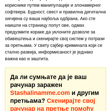
кориснике путем манипулације и злонамерног
софтвера. Будност, свест и правилна дигитална
хигијена су ваша најбоља одбрана. Ако сте
наишли на страницу попут ове, одмах
предузмите кораке да уклоните дозволе за
обавештења и скенирајте свој систем у потрази
за претњама. У свету сајбер криминала који се
стално развија, информисаност је једнако
важна као и заштита.
Да ли сумњате да је ваш
рачунар заражен
Stashalinamme.com
и другим
претњама?
Скенирајте свој
рачунар на претње помоћу