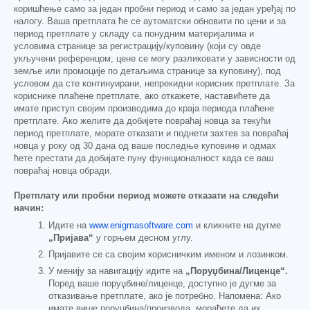
коришћење само за један пробни период и само за један уређај по
налогу. Ваша претплата ће се аутоматски обновити по цени и за
период претплате у складу са понудним материјалима и
условима странице за регистрацију/куповину (који су овде
укључени референцом; цене се могу разликовати у зависности од
земље или промоције по детаљима странице за куповину), под
условом да сте континуирани, непрекидни корисник претплате. За
кориснике плаћене претплате, ако откажете, наставићете да
имате приступ својим производима до краја периода плаћене
претплате. Ако желите да добијете повраћај новца за текући
период претплате, морате отказати и поднети захтев за повраћај
новца у року од 30 дана од ваше последње куповине и одмах
ћете престати да добијате пуну функционалност када се ваш
повраћај новца обради.
Претплату или пробни период можете отказати на следећи
начин:
Идите на
www.enigmasoftware.com
и кликните на дугме
„Пријава“
у горњем десном углу.
Пријавите се са својим корисничким именом и лозинком.
У менију за навигацију идите на
„Поруџбина/Лиценце“.
Поред ваше поруџбине/лиценце, доступно је дугме за
отказивање претплате, ако је потребно. Напомена: Ако
имате више поруџбина/производа, мораћете да их