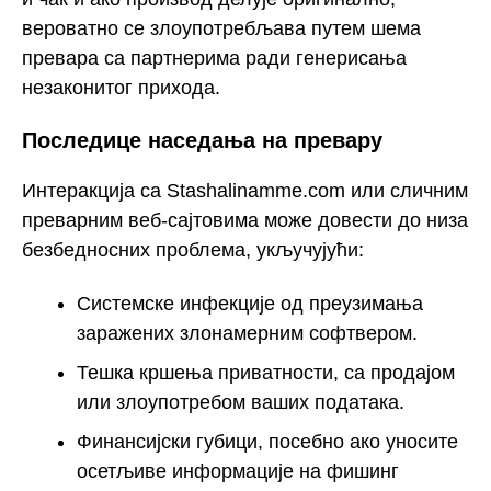
вероватно се злоупотребљава путем шема
превара са партнерима ради генерисања
незаконитог прихода.
Последице наседања на превару
Интеракција са Stashalinamme.com или сличним
преварним веб-сајтовима може довести до низа
безбедносних проблема, укључујући:
Системске инфекције од преузимања
заражених злонамерним софтвером.
Тешка кршења приватности, са продајом
или злоупотребом ваших података.
Финансијски губици, посебно ако уносите
осетљиве информације на фишинг