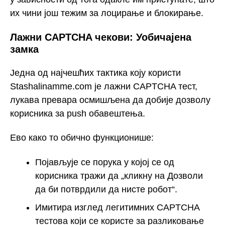
их чини још тежим за лоцирање и блокирање.
Лажни CAPTCHA чекови: Уобичајена
замка
Једна од најчешћих тактика коју користи
Stashalinamme.com је лажни CAPTCHA тест,
лукава превара осмишљена да добије дозволу
корисника за push обавештења.
Ево како то обично функционише:
Појављује се порука у којој се од
корисника тражи да „кликну на Дозволи
да би потврдили да нисте робот“.
Имитира изглед легитимних CAPTCHA
тестова који се користе за разликовање