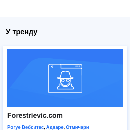
У тренду
Forestrievic.com
Рогуе Вебситес
,
Адваре
,
Отмичари