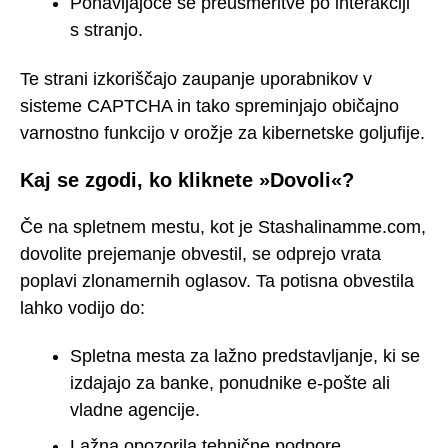
Ponavljajoče se preusmeritve po interakciji
s stranjo.
Te strani izkoriščajo zaupanje uporabnikov v
sisteme CAPTCHA in tako spreminjajo običajno
varnostno funkcijo v orožje za kibernetske goljufije.
Kaj se zgodi, ko kliknete »Dovoli«?
Če na spletnem mestu, kot je Stashalinamme.com,
dovolite prejemanje obvestil, se odprejo vrata
poplavi zlonamernih oglasov. Ta potisna obvestila
lahko vodijo do:
Spletna mesta za lažno predstavljanje, ki se
izdajajo za banke, ponudnike e-pošte ali
vladne agencije.
Lažna opozorila tehnične podpore,