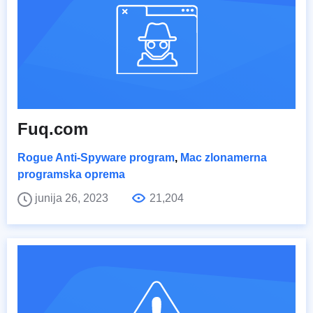
Fuq.com
Rogue Anti-Spyware program
,
Mac zlonamerna
programska oprema
junija 26, 2023
21,204