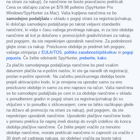
na strani za nakup), če naročnine ne boste pravočasno preklicali.
Cena se običajno začne pri
$79.98
polletno (SpyHunter Pro
Windows/SpyHunter za Mac). Vaša kupljena naročnina se bo
samodejno podaljšala
v skladu s pogoji strani za registracijo/nakup,
ki določajo samodejno podaljšanje po takrat veljavni standardni
naročnini, ki velja v času vašega prvotnega nakupa, in za isto obdobje
naročnine ali kot je določeno v promocijskih gradivih/strani za nakup,
pod pogojem, da ste neprekinjen uporabnik naročnine. Za podrobnosti
glejte stran za nakup. Preizkusno obdobje je predmet teh pogojev,
vašega strinjanja z
EULA/TOS
,
politiko zasebnosti/piškotkov
in
pogoji
popusta
. Če želite odstraniti SpyHunter,
preberite, kako
.
Za plačilo samodejnega podaljšanja naročnine bo pred vsakim
datumom plačila na e-poštni naslov, ki ste ga navedli ob registraciji,
poslan e-poštni opomnik. Na začetku preizkusnega obdobja boste
prejeli aktivacijsko kodo, ki je omejena na uporabo samo za eno
preizkusno obdobje in samo za eno napravo na račun. Vaša naročnina
se bo samodejno podaljšala po ceni in za obdobje naročnine v skladu
s ponudbenimi gradivi in pogoji strani za registracijo/nakup (ki so
vključeni v to ponudbo s sklicevanjem; cene se lahko razlikujejo glede
na državo ali promocijo na strani za nakup), pod pogojem, da ste
neprekinjen uporabnik naročnine. Uporabniki plačljive naročnine bodo
v primeru preklica še naprej imeli dostop do svojih izdelkov do konca
obdobja plačljive naročnine. Če želite prejeti vračilo za trenutno
obdobje naročnine, morate preklicati naročnino in zaprositi za vračilo v
30 dneh od zadnjega nakupa, po obdelavi vračila pa boste takoj