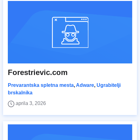
Forestrievic.com
Prevarantska spletna mesta
,
Adware
,
Ugrabitelji
brskalnika
aprila 3, 2026