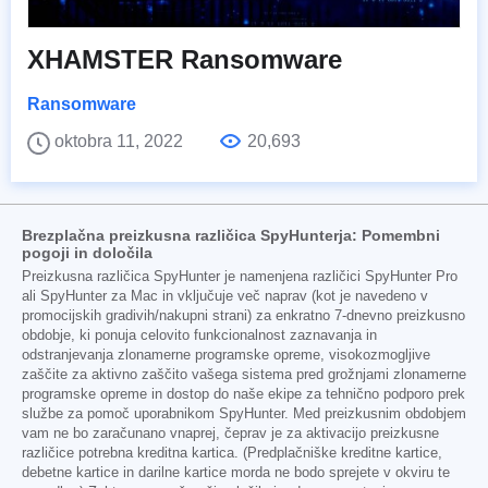
XHAMSTER Ransomware
Ransomware
oktobra 11, 2022
20,693
Brezplačna preizkusna različica SpyHunterja: Pomembni
pogoji in določila
Preizkusna različica SpyHunter je namenjena različici SpyHunter Pro
ali SpyHunter za Mac in vključuje več naprav (kot je navedeno v
promocijskih gradivih/nakupni strani) za enkratno 7-dnevno preizkusno
obdobje, ki ponuja celovito funkcionalnost zaznavanja in
odstranjevanja zlonamerne programske opreme, visokozmogljive
zaščite za aktivno zaščito vašega sistema pred grožnjami zlonamerne
programske opreme in dostop do naše ekipe za tehnično podporo prek
službe za pomoč uporabnikom SpyHunter. Med preizkusnim obdobjem
vam ne bo zaračunano vnaprej, čeprav je za aktivacijo preizkusne
različice potrebna kreditna kartica. (Predplačniške kreditne kartice,
debetne kartice in darilne kartice morda ne bodo sprejete v okviru te