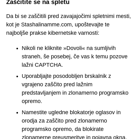
Zaščitite se na spletu
Da bi se zaščitili pred zavajajočimi spletnimi mesti,
kot je Stashalinamme.com, upoštevajte te
najboljše prakse kibernetske varnosti:
Nikoli ne kliknite »Dovoli« na sumljivih
straneh, še posebej, če vas k temu pozove
lažni CAPTCHA.
Uporabljajte posodobljen brskalnik z
vgrajeno zaščito pred lažnim
predstavljanjem in zlonamerno programsko
opremo.
Namestite ugledne blokatorje oglasov in
orodja za zaščito pred zlonamerno
programsko opremo, da blokirate
zlonamerne preusmeritve in pojavna okna.