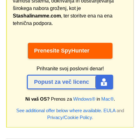
varnosti sistema, odkrivanja in odstranjevanja
širokega nabora groženj, kot je
Stashalinamme.com
, ter storitve ena na ena
tehnična podpora.
Prenesite SpyHunter
Prihranite svoj poslovni denar!
Popust za več licenc
Ni vaš OS?
Prenos za
Windows®
in
Mac®
.
See additional offer below where available.
EULA
and
Privacy/Cookie Policy
.