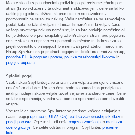
Mac) v skladu s ponudbenimi gradivi in pogoji registracije/nakupne
strani (ki so vključeni v ta dokument s sklicevanjem; cene se lahko
razlikujejo glede na državo ali promocijo in so navedene v
podrobnostih na strani za nakup). Vaša naročnina se bo
samodejno
podaljšala
po takrat veljavni standardni naročnini, ki velja v času
vašega prvotnega nakupa naročnine, in za isto obdobje naročnine ali
kot je določeno v promocijskih gradivih/nakupni strani, pod pogojem,
da ste stalen in neprekinjen uporabnik naročnine in da boste za to
prejeli obvestilo o prihajajočih bremenitvah pred iztekom naročnine.
Nakup SpyHunterja je predmet pogojev in določil na strani za nakup,
pogodbe EULA/pogojev uporabe
,
politike zasebnosti/piškotkov
in
pogojev popusta
.
------
Splošni pogoji
Vsak nakup SpyHunterja po znižani ceni velja za ponujeno znižano
naročniško obdobje. Po tem času bodo za samodejna podaljšanja
in/ali prihodnje nakupe veljale takrat veljavne standardne cene. Cene
se lahko spremenijo, vendar vas bomo o spremembah cen obvestili
vnaprej.
Vse različice programa SpyHunter so predmet vašega strinjanja z
našimi pogoji
uporabe (EULA/TOS)
,
politiko zasebnosti/piškotkov
in
pogoji popusta
. Oglejte si tudi naša
pogosta vprašanja
in
merila za
oceno grožnje
. Če želite odstraniti program SpyHunter,
preberite,
kako
.