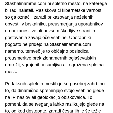
Stashalinamme.com ni spletno mesto, na katerega
bi radi naleteli. Raziskovalci kibernetske varnosti
so ga označili zaradi prikazovanja neželenih
obvestil v brskalniku, preusmerjanja uporabnikov
na nezanesljive ali povsem škodljive strani in
gostovanja zavajajoče vsebine. Uporabniki
pogosto ne pridejo na Stashalinamme.com
namerno, temveč je to običajno posledica
preusmeritve prek zlonamernih oglaševalskih
omrežij, vgrajenih v sumljiva ali ogrožena spletna
mesta.
Pri takšnih spletnih mestih je še posebej zahrbtno
to, da dinamično spreminjajo svojo vsebino glede
na IP-naslov ali geolokacijo obiskovalca. To
pomeni, da se tveganja lahko razlikujejo glede na
to, od kod dostopate, zaradi česar jih je še težje