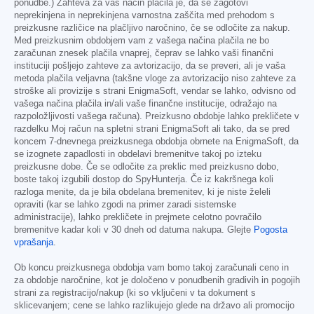
ponudbe.) Zahteva za vaš način plačila je, da se zagotovi
neprekinjena in neprekinjena varnostna zaščita med prehodom s
preizkusne različice na plačljivo naročnino, če se odločite za nakup.
Med preizkusnim obdobjem vam z vašega načina plačila ne bo
zaračunan znesek plačila vnaprej, čeprav se lahko vaši finančni
instituciji pošljejo zahteve za avtorizacijo, da se preveri, ali je vaša
metoda plačila veljavna (takšne vloge za avtorizacijo niso zahteve za
stroške ali provizije s strani EnigmaSoft, vendar se lahko, odvisno od
vašega načina plačila in/ali vaše finančne institucije, odražajo na
razpoložljivosti vašega računa). Preizkusno obdobje lahko prekličete v
razdelku Moj račun na spletni strani EnigmaSoft ali tako, da se pred
koncem 7-dnevnega preizkusnega obdobja obrnete na EnigmaSoft, da
se izognete zapadlosti in obdelavi bremenitve takoj po izteku
preizkusne dobe. Če se odločite za preklic med preizkusno dobo,
boste takoj izgubili dostop do SpyHunterja. Če iz kakršnega koli
razloga menite, da je bila obdelana bremenitev, ki je niste želeli
opraviti (kar se lahko zgodi na primer zaradi sistemske
administracije), lahko prekličete in prejmete celotno povračilo
bremenitve kadar koli v 30 dneh od datuma nakupa. Glejte
Pogosta
vprašanja
.
Ob koncu preizkusnega obdobja vam bomo takoj zaračunali ceno in
za obdobje naročnine, kot je določeno v ponudbenih gradivih in pogojih
strani za registracijo/nakup (ki so vključeni v ta dokument s
sklicevanjem; cene se lahko razlikujejo glede na državo ali promocijo