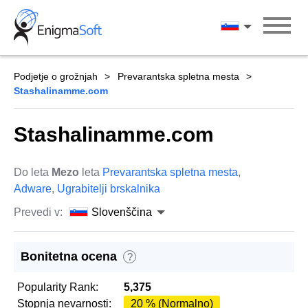
Skip
to
Slovenščina
content
Podjetje o grožnjah
Prevarantska spletna mesta
Stashalinamme.com
Stashalinamme.com
Do leta
Mezo
leta
Prevarantska spletna mesta
,
Adware
,
Ugrabitelji brskalnika
Prevedi v:
Slovenščina
Bonitetna ocena
?
Popularity Rank:
5,375
Stopnja nevarnosti:
20 % (Normalno)