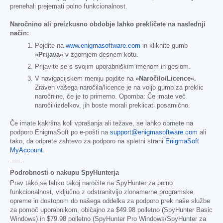
prenehali prejemati polno funkcionalnost.
Naročnino ali preizkusno obdobje lahko prekličete na naslednji
način:
Pojdite na
www.enigmasoftware.com
in kliknite gumb
»Prijava«
v zgornjem desnem kotu.
Prijavite se s svojim uporabniškim imenom in geslom.
V navigacijskem meniju pojdite na
»Naročilo/Licence«.
Zraven vašega naročila/licence je na voljo gumb za preklic
naročnine, če je to primerno. Opomba: Če imate več
naročil/izdelkov, jih boste morali preklicati posamično.
Če imate kakršna koli vprašanja ali težave, se lahko obrnete na
podporo EnigmaSoft po e-pošti na
support@enigmasoftware.com
ali
tako, da odprete zahtevo za podporo na spletni strani
EnigmaSoft
MyAccount
.
------
Podrobnosti o nakupu SpyHunterja
Prav tako se lahko takoj naročite na SpyHunter za polno
funkcionalnost, vključno z odstranitvijo zlonamerne programske
opreme in dostopom do našega oddelka za podporo prek naše službe
za pomoč uporabnikom, običajno za
$49.98
polletno (SpyHunter Basic
Windows) in
$79.98
polletno (SpyHunter Pro Windows/SpyHunter za