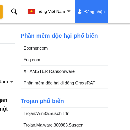
Tìm
Tiếng Việt Nam
Đăng nhập
kiếm
Phần mềm độc hại phổ biến
Eporner.com
Fuq.com
XHAMSTER Ransomware
 Nam
Phần mềm độc hại di động CraxsRAT
jan
Trojan phổ biến
một
Trojan:Win32/Suschil!rfn
Trojan.Malware.300983.Susgen