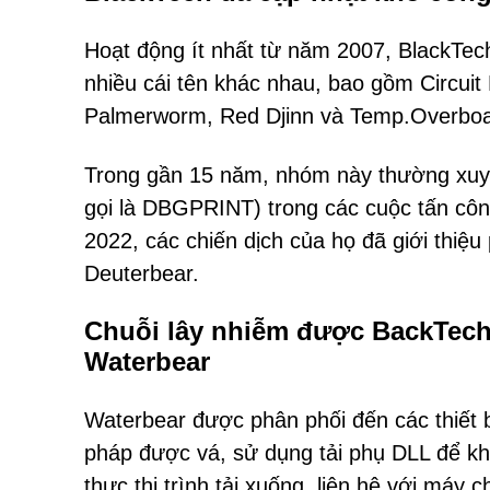
Hoạt động ít nhất từ năm 2007, BlackTec
nhiều cái tên khác nhau, bao gồm Circui
Palmerworm, Red Djinn và Temp.Overboa
Trong gần 15 năm, nhóm này thường xuy
gọi là DBGPRINT) trong các cuộc tấn cô
2022, các chiến dịch của họ đã giới thiệ
Deuterbear.
Chuỗi lây nhiễm được BackTech
Waterbear
Waterbear được phân phối đến các thiết 
pháp được vá, sử dụng tải phụ DLL để khởi
thực thi trình tải xuống, liên hệ với má