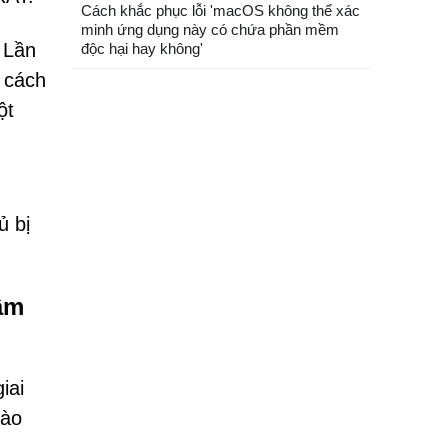
Cách khắc phục lỗi 'macOS không thể xác
minh ứng dụng này có chứa phần mềm
 Lần
độc hại hay không'
g cách
ột
ủ bị
âm
iai
nào