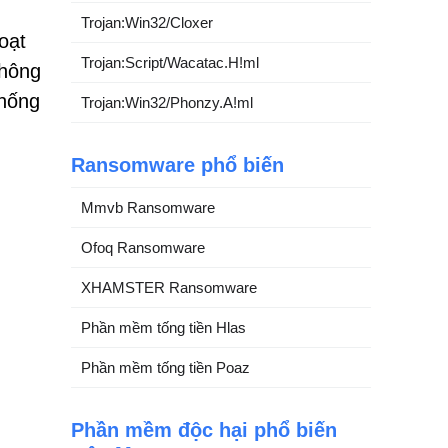
Trojan:Win32/Cloxer
oạt
Trojan:Script/Wacatac.H!ml
Không
chống
Trojan:Win32/Phonzy.A!ml
Ransomware phổ biến
Mmvb Ransomware
Ofoq Ransomware
XHAMSTER Ransomware
Phần mềm tống tiền Hlas
Phần mềm tống tiền Poaz
Phần mềm độc hại phổ biến