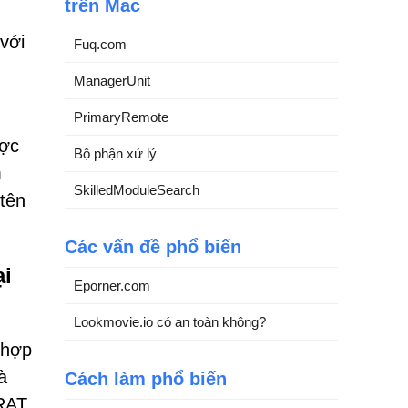
trên Mac
với
Fuq.com
ManagerUnit
PrimaryRemote
ược
Bộ phận xử lý
m
SkilledModuleSearch
 tên
Các vấn đề phổ biến
ại
Eporner.com
Lookmovie.io có an toàn không?
 hợp
à
Cách làm phổ biến
RAT.