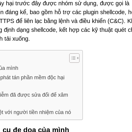
ây hại trước đây được nhóm sử dụng, được gọi là
ến đáng kể, bao gồm hỗ trợ các plugin shellcode, h
TPS để liên lạc bằng lệnh và điều khiển (C&C). 
 định dạng shellcode, kết hợp các kỹ thuật quét 
h tải xuống.
của mình
phát tán phần mềm độc hại
hiễm đã được sửa đổi để xâm
ệt với người tiền nhiệm của nó
g cụ đe dọa của mình