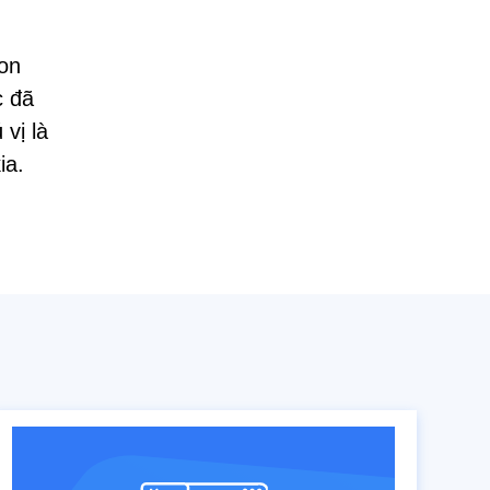
con
c đã
 vị là
ia.