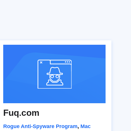
Fuq.com
Rogue Anti-Spyware Program
,
Mac