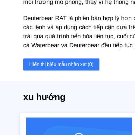
môi trường mô phỏng, thay vì hệ thống n
Deuterbear RAT là phiên bản hợp lý hơn c
các lệnh và áp dụng cách tiếp cận dựa t
trải qua quá trình tiến hóa liên tục, cuối
cả Waterbear và Deuterbear đều tiếp tục ph
Hiển thị biểu mẫu nhận xét (0)
xu hướng