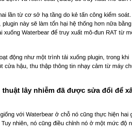
ai lần từ cơ sở hạ tầng do kẻ tấn công kiểm soát.
r, plugin này sẽ làm tổn hại hệ thống hơn nữa bằn
tải xuống Waterbear để truy xuất mô-đun RAT từ m
t động như một trình tải xuống plugin, trong khi
 cửa hậu, thu thập thông tin nhạy cảm từ máy ch
 thuật lây nhiễm đã được sửa đổi để x
iống với Waterbear ở chỗ nó cũng thực hiện hai g
 Tuy nhiên, nó cũng điều chỉnh nó ở một mức độ 