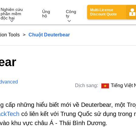
Nghiên cứu
Multi-License
Ủng
Công
phần mềm
Discount Quote
hộ
ty
độc hại
ion Tools
Chuột Deuterbear
ear
dvanced
Dịch sang:
Tiếng Việt
 cấp những hiểu biết mới về Deuterbear, một Tro
ackTech
có liên kết với Trung Quốc sử dụng trong 
 vào khu vực châu Á - Thái Bình Dương.