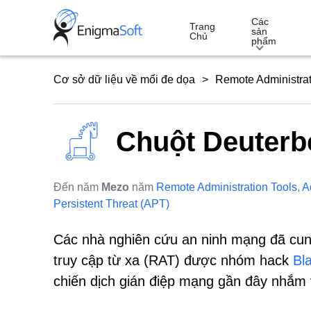
Skip
Các
to
Trang
sản
Chủ
phẩm
content
Cơ sở dữ liệu về mối đe dọa
Remote Administrat
Chuột Deuterb
Đến năm
Mezo
năm
Remote Administration Tools
,
A
Persistent Threat (APT)
Các nhà nghiên cứu an ninh mạng đã cung
truy cập từ xa (RAT) được nhóm hack
Bl
chiến dịch gián điệp mạng gần đây nhắm