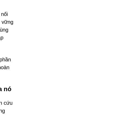
 nối
n vững
cùng
ắp
 phần
 hoàn
a nó
ên cứu
ong