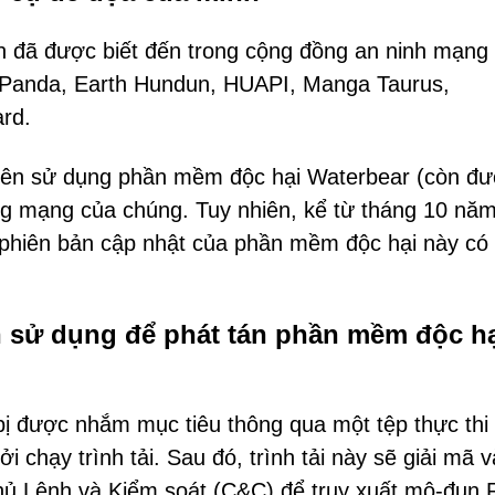
h đã được biết đến trong cộng đồng an ninh mạng 
t Panda, Earth Hundun, HUAPI, Manga Taurus,
rd.
ên sử dụng phần mềm độc hại Waterbear (còn đ
ng mạng của chúng. Tuy nhiên, kể từ tháng 10 nă
u phiên bản cập nhật của phần mềm độc hại này có
 sử dụng để phát tán phần mềm độc h
bị được nhắm mục tiêu thông qua một tệp thực thi
 chạy trình tải. Sau đó, trình tải này sẽ giải mã v
y chủ Lệnh và Kiểm soát (C&C) để truy xuất mô-đun 