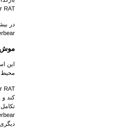
Deuterbear RAT را از س
Deuterbear پس از تکمیل "نصب پای
موش Deuterbear ممکن است جدا از نسل قبلی خود در حال 
محیط ه
دیگری 