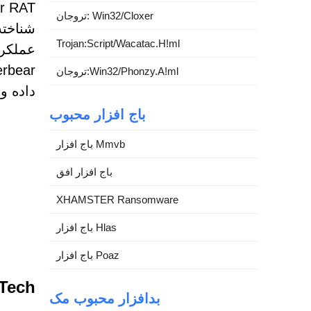
تروجان: Win32/Cloxer
شناخته
Trojan:Script/Wacatac.H!ml
تروجان:Win32/Phonzy.A!ml
داده و 
باج افزار محبوب
باج افزار Mmvb
باج افزار افق
XHAMSTER Ransomware
باج افزار Hlas
باج افزار Poaz
BlackTech زرادخانه ابزارها
بدافزار محبوب مک