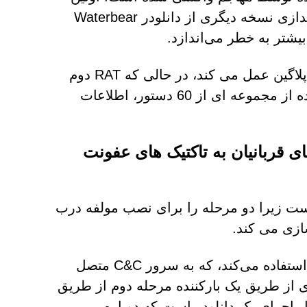
واکشی یک افزونه Waterbear را بارگیری می‌کند، که با راه‌اندازی نسخه دیگری از دانلودر Waterbear
به عبارت دیگر، Waterbear RAT اولیه به عنوان دانلود کننده پلاگین عمل می کند، در حالی که RAT دوم
Waterbear به عنوان یک درب پشتی عمل می کند و با استفاده از مجموعه ای از 60 دستور، اطلاعات
تگاه های قربانیان به تاکتیک های عفونت
عفونت برای Deuterbear بسیار شبیه به Waterbear است زیرا دو مرحله را برای نصب مولفه درب
مرحله اول، در این مورد، از لودر برای راه‌اندازی یک دانلودر استفاده می‌کند، که به سرور C&C متصل
ای ایجاد پایداری از طریق یک بارکننده مرحله دوم از طریق
هایت مسئول اجرای یک دانلودر است که دوباره