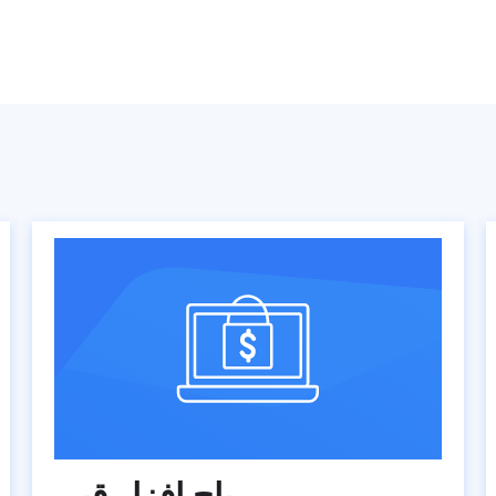
باج افزار قپی