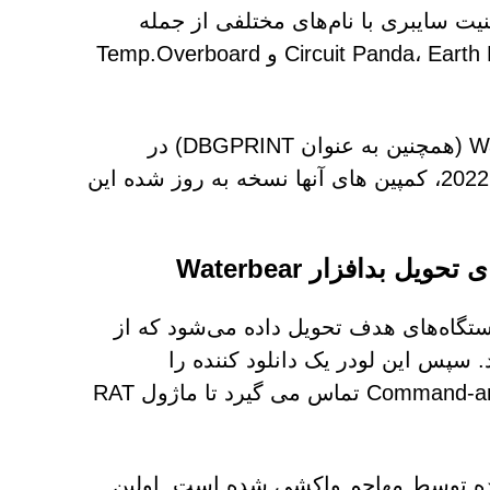
 است، در جامعه امنیت سایبری با نام‌های مختلفی از جمله
Circuit Panda، Earth Hundun، HUAPI، Manga Taurus، Palmerworm، Red Djinn و Temp.Overboard
برای نزدیک به 15 سال، این گروه مکررا از بدافزار Waterbear (همچنین به عنوان DBGPRINT) در
حملات سایبری خود استفاده کرده است. با این حال، از اکتبر 2022، کمپین های آنها نسخه به روز شده این
به دستگاه‌های هدف تحویل داده می‌شود که از
ده می‌کند. سپس این لودر یک دانلود کننده را
رمزگشایی و اجرا می کند که با یک سرور Command-and-Control (C&C) تماس می گیرد تا ماژول RAT
زیرساخت کنترل شده توسط مهاجم واکشی شده است. اولین