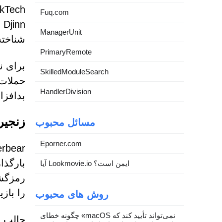
Fuq.com
ManagerUnit
شناخت
PrimaryRemote
SkilledModuleSearch
HandlerDivision
بدافزار به نام bear
زنجیره عفو
مسائل محبوب
Eporner.com
آیا Lookmovie.io ایمن است؟
را بازی
روش های محبوب
چگونه خطای «macOS نمی‌تواند تأیید کند که