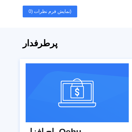
نمایش فرم نظرات (0)
پرطرفدار
باج افزار Qehu