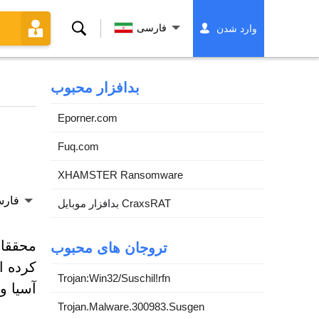
جستجو
فارسی
وارد شدن
کردن
بدافزار محبوب
Eporner.com
Fuq.com
XHAMSTER Ransomware
فار
بدافزار موبایل CraxsRAT
تروجان های محبوب
کرده ا
Trojan:Win32/Suschil!rfn
آسیا و
Trojan.Malware.300983.Susgen