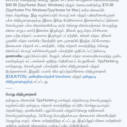
வாய்ப்பும் உங்களுக்கு உள்ளது. இதன் கட்டணம் பொதுவாக அரையாண்டுக்கு
$49.98
(SpyHunter Basic Windows) மற்றும் அரையாண்டுக்கு
$79.98
(SpyHunter Pro Windows/SpyHunter for Mac) என்ற விலையில்
தொடங்குகிறது. இது வழங்கப்படும் பொருட்கள் மற்றும் பதிவு/கொள்முதல்
பக்க விதிமுறைகளுக்கு (இவை இங்கு மேற்கோளாக இணைக்கப்பட்டுள்ளன;
கொள்முதல் பக்க விவரங்களின்படி நாடு அல்லது விளம்பரத்தைப் பொறுத்து
விலை மாறுபடலாம்) இணங்க இருக்கும். நீங்கள் ஒரு தொடர்ச்சியான,
தடையற்ற சந்தாப் பயனராக இருக்கும் பட்சத்தில், உங்கள் சந்தா, நீங்கள்
முதலில் சந்தா வாங்கிய நேரத்தில் நடைமுறையில் இருந்த அப்போதைய
நிலையான சந்தாக் கட்டணத்தில், அதே சந்தாக் காலத்திற்கு அல்லது
விளம்பரப் பொருட்கள்/கொள்முதல் பக்கத்தில் குறிப்பிடப்பட்டுள்ளபடி
தானாகவே
புதுப்பிக்கப்படும். மேலும், உங்கள் சந்தா காலாவதியாவதற்கு முன்பு
வரவிருக்கும் கட்டணங்கள் குறித்த அறிவிப்பைப் பெறுவீர்கள். SpyHunter-ஐ
வாங்குவது, கொள்முதல் பக்கத்தில் உள்ள விதிமுறைகள் மற்றும்
நிபந்தனைகள், இறுதிப் பயனர் உரிம ஒப்பந்தம்/சேவை விதிமுறைகள்
(EULA/TOS)
,
தனியுரிமை/குக்கீ கொள்கை
மற்றும்
தள்ளுபடி
விதிமுறைகளுக்கு
உட்பட்டது.
------
பொது விதிமுறைகள்
தள்ளுபடி விலையில் SpyHunter-ஐ வாங்கும் எந்தவொரு கொள்முதலும்,
வழங்கப்படும் தள்ளுபடி சந்தாக் காலத்திற்கு மட்டுமே செல்லுபடியாகும்.
அதன்பிறகு, தானியங்கிப் புதுப்பிப்புகள் மற்றும்/அல்லது எதிர்காலக்
கொள்முதல்களுக்கு, அப்போது பொருந்தக்கூடிய நிலையான விலையேற்றம்
அமலுக்கு வரும். விலை மாற்றத்திற்கு உட்பட்டது, இருப்பினும் விலை மாற்றங்கள்
குறித்து நாங்கள் உங்களுக்கு முன்கூட்டியே அறிவிப்போம்.