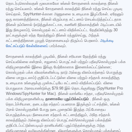
தொடர்புகொள்வதன் மூலமாகவோ உங்கள் சோதனைக் காலத்தை நீங்கள்
ரத்து செய்யலாம். உங்கள் சோதனைக் காலத்தில் நீங்கள் ரத்து செய்ய முடிவு
செய்தால், SpyHunter-க்கான அணுகலை உடனடியாக இழப்பீர்கள். ஏதேனும்
ஒரு காரணத்திற்காக, நீங்கள் விரும்பாத கட்டணம் செயல்படுத்தப்பட்டதாக
நீங்கள் நம்பினால் (எடுத்துக்காட்டாக, கணினி நிர்வாகத்தின் அடிப்படையில்
இது நிகழலாம்), கொள்முதல் கட்டணம் விதிக்கப்பட்ட தேதியிலிருந்து 30
நாட்களுக்குள் எந்த நேரத்திலும் நீங்கள் ரத்துசெய்து, அந்தக்
கட்டணத்திற்கான முழுத் தொகையையும் திரும்பப் பெறலாம்.
அடிக்கடி
கேட்கப்படும் கேள்விகளைப்
பார்க்கவும்.
சோதனைக் காலத்தின் முடிவில், நீங்கள் சரியான நேரத்தில் ரத்து
செய்யவில்லை என்றால், சலுகைப் பொருட்கள் மற்றும் பதிவு/கொள்முதல் பக்க
விதிமுறைகளில் (இவை இங்கு மேற்கோளாக இணைக்கப்பட்டுள்ளன;
கொள்முதல் பக்க விவரங்களின்படி நாடு அல்லது விளம்பரத்தைப் பொறுத்து
விலை மாறுபடலாம்) குறிப்பிடப்பட்டுள்ள விலை மற்றும் சந்தாக் காலத்திற்கு
உடனடியாக உங்களுக்கு முன்கூட்டியே கட்டணம் விதிக்கப்படும். விலை
பொதுவாக அரையாண்டுக்கு
$79.98
இல் தொடங்குகிறது (SpyHunter Pro
Windows/SpyHunter for Mac). நீங்கள் வாங்கிய சந்தா, பதிவு/கொள்முதல்
பக்க விதிமுறைகளின்படி
தானாகவே புதுப்பிக்கப்படும்
. நீங்கள் ஒரு
தொடர்ச்சியான, தடையற்ற சந்தாப் பயனராக இருக்கும் பட்சத்தில், உங்கள்
அசல் கொள்முதலின் போது நடைமுறையில் இருந்த அப்போதைய
பொருந்தக்கூடிய நிலையான சந்தாக் கட்டணத்திலும், அதே சந்தாக்
காலத்திற்கும் அல்லது விளம்பரப் பொருட்கள்/கொள்முதல் பக்கத்தில்
குறிப்பிடப்பட்டுள்ளபடியும் தானியங்கிப் புதுப்பித்தல்களுக்கு அந்த
விதிமுறைகள் வழிவகுக்கின்றன. விவரங்களுக்கு கொள்முதல் பக்கத்தைப்