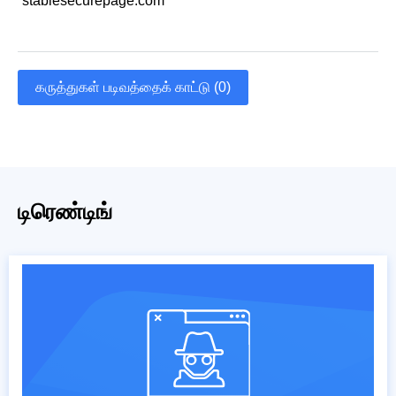
stablesecurepage.com
கருத்துகள் படிவத்தைக் காட்டு (0)
டிரெண்டிங்