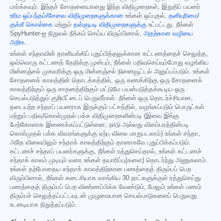
பார்க்கவும். இந்தச் சோதனையானது இந்த விதிமுறைகள், இறுதிப் பயனர்
உரிம ஒப்பந்தம்/சேவை விதிமுறைகளுக்கான
உங்கள் ஒப்புதல்,
தனியுரிமை/
குக்கீ கொள்கை
மற்றும்
தள்ளுபடி விதிமுறைகளுக்கு
உட்பட்டது. நீங்கள்
SpyHunter-ஐ நிறுவல் நீக்கம் செய்ய விரும்பினால்,
அதற்கான வழியை
அறிக
.
உங்கள் சந்தாவின் தானியங்கிப் புதுப்பித்தலுக்கான கட்டணத்தைச் செலுத்த,
ஒவ்வொரு கட்டணத் தேதிக்கு முன்பும், நீங்கள் பதிவுசெய்யும்போது வழங்கிய
மின்னஞ்சல் முகவரிக்கு ஒரு மின்னஞ்சல் நினைவூட்டல் அனுப்பப்படும். உங்கள்
சோதனைக் காலத்தின் தொடக்கத்தில், ஒரு கணக்கிற்கு ஒரு சோதனைக்
காலத்திற்கும் ஒரு சாதனத்திற்கும் மட்டுமே பயன்படுத்தக்கூடிய ஒரு
செயல்படுத்தும் குறியீட்டைப் பெறுவீர்கள். நீங்கள் ஒரு தொடர்ச்சியான,
தடையற்ற சந்தாப் பயனராக இருக்கும் பட்சத்தில், வழங்கப்படும் பொருட்கள்
மற்றும் பதிவு/கொள்முதல் பக்க விதிமுறைகளின்படி (இவை இங்கு
மேற்கோளாக இணைக்கப்பட்டுள்ளன; நாடு அல்லது விளம்பரத்தின்படி
கொள்முதல் பக்க விவரங்களுக்கு ஏற்ப விலை மாறுபடலாம்) உங்கள் சந்தா,
அதே விலையிலும் சந்தாக் காலத்திற்கும் தானாகவே புதுப்பிக்கப்படும்.
கட்டணச் சந்தாப் பயனர்களுக்கு, நீங்கள் ரத்துசெய்தால், உங்கள் கட்டணச்
சந்தாக் காலம் முடியும் வரை உங்கள் தயாரிப்பு(களை) தொடர்ந்து அணுகலாம்.
உங்கள் தற்போதைய சந்தாக் காலத்திற்கான பணத்தைத் திரும்பப் பெற
விரும்பினால், நீங்கள் கடைசியாக வாங்கிய 30 நாட்களுக்குள் ரத்துசெய்து
பணத்தைத் திரும்பப் பெற விண்ணப்பிக்க வேண்டும், மேலும் உங்கள் பணம்
திரும்பச் செலுத்தப்பட்டவுடன் முழுமையான செயல்பாடுகளைப் பெறுவது
உடனடியாக நிறுத்தப்படும்.