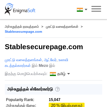
Skip
to
தமிழ்
content
அச்சுறுத்தல் தரவுத்தளம்
முரட்டு வலைத்தளங்கள்
Stablesecurepage.com
Stablesecurepage.com
முரட்டு வலைத்தளங்கள்
,
ஆட்வேர்
,
உலாவி
கடத்தல்காரர்கள்
இல்
Mezo
இல்
இதற்கு மொழிபெயர்க்கவும்:
தமிழ்
அச்சுறுத்தல் ஸ்கோர்கார்டு
?
Popularity Rank:
15,047
அச்சுறுத்தல் நிலை:
20 % (இயல்பானது)