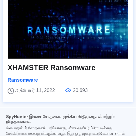
XHAMSTER Ransomware
Ransomware
அக்டோபர் 11, 2022
20,693
SpyHunter இலவச சோதனை: முக்கிய விதிமுறைகள் மற்றும்
நிபந்தனைகள்
ஸ்பைஹன்டர் சோதனைப் பதிப்பானது, ஸ்பைஹன்டர் ப்ரோ அல்லது
மேக்கிற்கான ஸ்பைஹன்டருக்கானது. இது ஒரு முறை மட்டுமேயான 7-நாள்