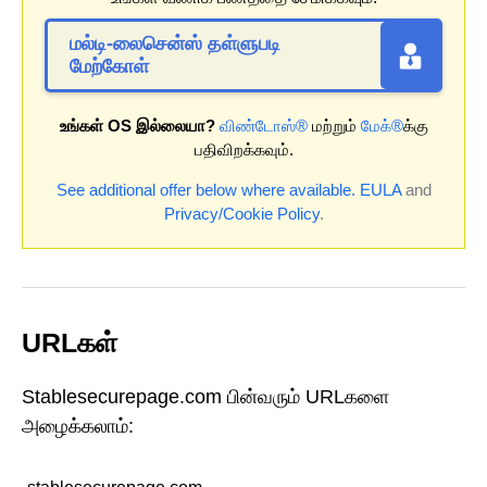
மல்டி-லைசென்ஸ் தள்ளுபடி
மேற்கோள்
உங்கள் OS இல்லையா?
விண்டோஸ்®
மற்றும்
மேக்®
க்கு
பதிவிறக்கவும்.
See additional offer below where available.
EULA
and
Privacy/Cookie Policy
.
URLகள்
Stablesecurepage.com பின்வரும் URLகளை
அழைக்கலாம்: