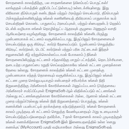
சோதனைக் காலத்திற்கு, பல சாதனங்களை (விளம்பரப் பொருட்கள்/
வாங்குதல் பக்கத்தில் குறிப்பிடப்பட்டுள்ளபடி) உள்ளடக்கியுள்ளது. இது
விரிவான தீம்பொருள் கண்டறிதல் மற்றும் அகற்றும் செயல்பாடு, தீம்பொருள்
அச்சுறுத்தல்களிலிருந்து உங்கள் கணினியைத் தீவிரமாகப் பாதுகாக்க உயர்
செயல்திறன் கொண்ட பாதுகாப்பு அமைப்புகள், மற்றும் ஸ்பைஹன்டர் ஹெல்ப்
டெஸ்க் வழியாக எங்கள் தொழில்நுட்ப ஆதரவுக் குழுவை அணுகும் வசதி
ஆகியவற்றை வழங்குகிறது. சோதனைக் காலத்தில் உங்களிடமிருந்து
முன்பணமாகக் கட்டணம் வசூலிக்கப்படாது, இருப்பினும் சோதனையைச்
செயல்படுத்த ஒரு கிரெடிட் கார்டு தேவைப்படும். (முன்பணம் செலுத்திய
கிரெடிட் கார்டுகள், டெபிட் கார்டுகள் மற்றும் பரிசு அட்டைகள் இந்தச்
சலுகையின் கீழ் ஏற்றுக்கொள்ளப்படாமல் போகலாம்.) நீங்கள்
சோதனையிலிருந்து கட்டணச் சந்தாவிற்கு மாறும் பட்சத்தில், தொடர்ச்சியான,
தடையற்ற பாதுகாப்பை உறுதி செய்வதற்காகவே உங்கள் கட்டண முறைக்கான
தேவை உள்ளது. சோதனைக் காலத்தில் உங்கள் கட்டண முறைக்கு
முன்பணமாக எந்தத் தொகையும் வசூலிக்கப்படாது, இருப்பினும் உங்கள்
கட்டண முறை செல்லுபடியாகும் என்பதைச் சரிபார்க்க உங்கள் நிதி
நிறுவனத்திற்கு அங்கீகாரக் கோரிக்கைகள் அனுப்பப்படலாம் (அத்தகைய
அங்கீகாரச் சமர்ப்பிப்புகள் EnigmaSoft-ஆல் விதிக்கப்படும் கட்டணங்கள்
அல்லது கட்டணங்களுக்கான கோரிக்கைகள் அல்ல, ஆனால் உங்கள் கட்டண
முறை மற்றும்/அல்லது உங்கள் நிதி நிறுவனத்தைப் பொறுத்து, உங்கள்
கணக்கின் பயன்பாட்டில் தாக்கத்தை ஏற்படுத்தலாம்). உங்கள் சோதனைக்
காலம் முடிந்தவுடன் கட்டணம் செலுத்த வேண்டியதையும் அது உடனடியாகச்
செயல்படுத்தப்படுவதையும் தவிர்க்க, 7-நாள் சோதனைக் காலம் முடிவதற்குள்
உங்கள் கணக்கிற்கான EnigmaSoft-இன் இணையதளத்தில் உள்ள 'எனது
கணக்கு' (MyAccount) பகுதி வழியாகவோ அல்லது EnigmaSoft-ஐத்