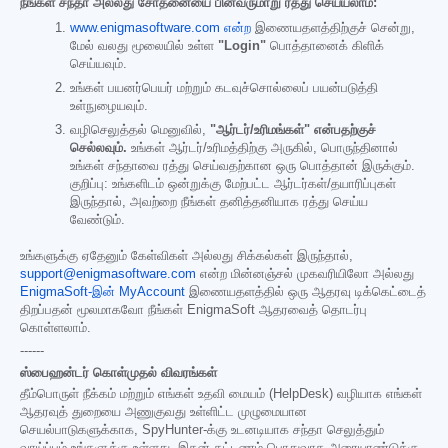
நீங்கள் சந்தா அல்லது சோதனையை பின்வருமாறு ரத்து செய்யலாம்:
www.enigmasoftware.com என்ற
இணையதளத்திற்குச் சென்று,
மேல் வலது மூலையில் உள்ள
"Login"
பொத்தானைக் கிளிக்
செய்யவும்.
உங்கள் பயனர்பெயர் மற்றும் கடவுச்சொல்லைப் பயன்படுத்தி
உள்நுழையவும்.
வழிசெலுத்தல் மெனுவில்,
"ஆர்டர்/உரிமங்கள்" என்பதற்குச்
செல்லவும்.
உங்கள் ஆர்டர்/உரிமத்திற்கு அருகில், பொருந்தினால்
உங்கள் சந்தாவை ரத்து செய்வதற்கான ஒரு பொத்தான் இருக்கும்.
குறிப்பு: உங்களிடம் ஒன்றுக்கு மேற்பட்ட ஆர்டர்கள்/தயாரிப்புகள்
இருந்தால், அவற்றை நீங்கள் தனித்தனியாக ரத்து செய்ய
வேண்டும்.
உங்களுக்கு ஏதேனும் கேள்விகள் அல்லது சிக்கல்கள் இருந்தால்,
support@enigmasoftware.com
என்ற மின்னஞ்சல் முகவரியிலோ அல்லது
EnigmaSoft-இன் MyAccount
இணையதளத்தில் ஒரு ஆதரவு டிக்கெட்டைத்
திறப்பதன் மூலமாகவோ நீங்கள் EnigmaSoft ஆதரவைத் தொடர்பு
கொள்ளலாம்.
------
ஸ்பைஹன்டர் கொள்முதல் விவரங்கள்
தீம்பொருள் நீக்கம் மற்றும் எங்கள் உதவி மையம் (HelpDesk) வழியாக எங்கள்
ஆதரவுத் துறையை அணுகுவது உள்ளிட்ட முழுமையான
செயல்பாடுகளுக்காக, SpyHunter-க்கு உடனடியாக சந்தா செலுத்தும்