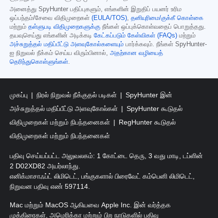
அனைத்து SpyHunter பதிப்புகளும், எங்களின் இறுதிப் பயனர் உரிம
ஒப்பந்தம்/சேவை விதிமுறைகள்
(EULA/TOS)
,
தனியுரிமை/குக்கீ கொள்கை
மற்றும்
தள்ளுபடி விதிமுறைகளுக்கு
நீங்கள் ஒப்புக்கொள்வதைப் பொறுத்தது.
தயவுசெய்து எங்களின் அடிக்கடி
கேட்கப்படும் கேள்விகள் (FAQs)
மற்றும்
அச்சுறுத்தல் மதிப்பீட்டு அளவுகோல்களையும்
பார்க்கவும். நீங்கள் SpyHunter-
ஐ நிறுவல் நீக்கம் செய்ய விரும்பினால்,
அதற்கான வழியைத்
தெரிந்துகொள்ளுங்கள்
.
முகப்பு
நிரல் நிறுவல் நீக்குதல் படிகள்
SpyHunter இன்
அச்சுறுத்தல் மதிப்பீட்டு அளவுகோல்கள்
SpyHunter கூடுதல்
விதிமுறைகள் மற்றும் நிபந்தனைகள்
RegHunter கூடுதல்
விதிமுறைகள் மற்றும் நிபந்தனைகள்
பதிவு செய்யப்பட்ட அலுவலகம்: 1 கோட்டை தெரு, 3 வது மாடி, டப்ளின்
2 D02XD82 அயர்லாந்து.
எனிக்மாசாஃப்ட் லிமிடெட், பங்குகளால் பிரைவேட் கம்பெனி லிமிடெட்,
நிறுவன பதிவு எண் 597114.
Mac மற்றும் MacOS ஆகியவை Apple Inc. இன் வர்த்தக
முத்திரைகள், அமெரிக்கா மற்றும் பிற நாடுகளில் பதிவு