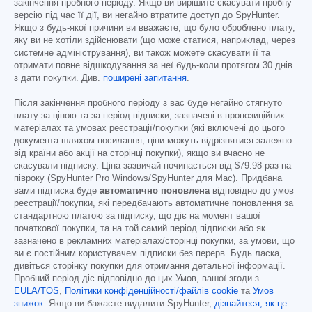
закінчення пробного періоду. Якщо ви вирішите скасувати пробну
версію під час її дії, ви негайно втратите доступ до SpyHunter.
Якщо з будь-якої причини ви вважаєте, що було оброблено плату,
яку ви не хотіли здійснювати (що може статися, наприклад, через
системне адміністрування), ви також можете скасувати її та
отримати повне відшкодування за неї будь-коли протягом 30 днів
з дати покупки. Див.
поширені запитання
.
Після закінчення пробного періоду з вас буде негайно стягнуто
плату за ціною та за період підписки, зазначені в пропозиційних
матеріалах та умовах реєстрації/покупки (які включені до цього
документа шляхом посилання; ціни можуть відрізнятися залежно
від країни або акції на сторінці покупки), якщо ви вчасно не
скасували підписку. Ціна зазвичай починається від
$79.98
раз на
півроку (SpyHunter Pro Windows/SpyHunter для Mac). Придбана
вами підписка буде
автоматично поновлена
відповідно до умов
реєстрації/покупки, які передбачають автоматичне поновлення за
стандартною платою за підписку, що діє на момент вашої
початкової покупки, та на той самий період підписки або як
зазначено в рекламних матеріалах/сторінці покупки, за умови, що
ви є постійним користувачем підписки без перерв. Будь ласка,
дивіться сторінку покупки для отримання детальної інформації.
Пробний період діє відповідно до цих Умов, вашої згоди з
EULA/TOS
,
Політики конфіденційності/файлів cookie
та
Умов
знижок
. Якщо ви бажаєте видалити SpyHunter,
дізнайтеся, як це