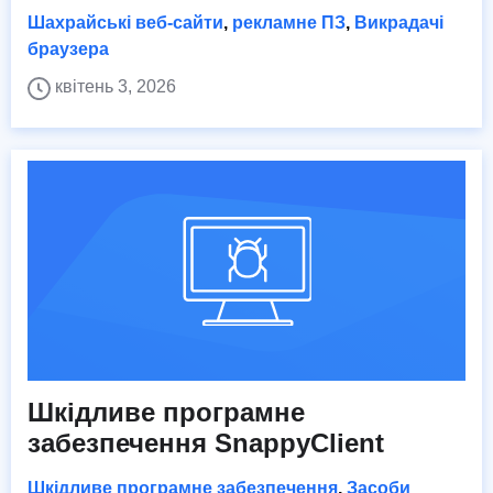
Шахрайські веб-сайти
,
рекламне ПЗ
,
Викрадачі
браузера
квітень 3, 2026
Шкідливе програмне
забезпечення SnappyClient
Шкідливе програмне забезпечення
,
Засоби