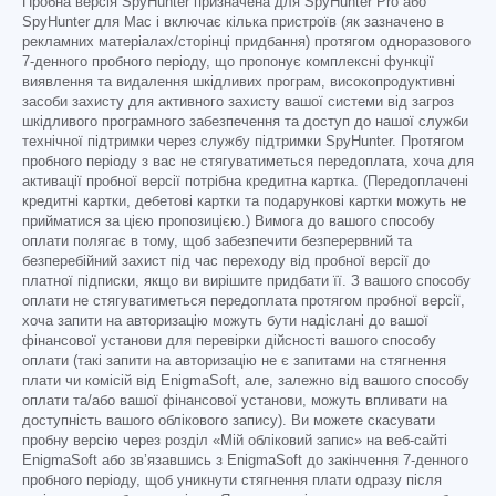
Пробна версія SpyHunter призначена для SpyHunter Pro або
SpyHunter для Mac і включає кілька пристроїв (як зазначено в
рекламних матеріалах/сторінці придбання) протягом одноразового
7-денного пробного періоду, що пропонує комплексні функції
виявлення та видалення шкідливих програм, високопродуктивні
засоби захисту для активного захисту вашої системи від загроз
шкідливого програмного забезпечення та доступ до нашої служби
технічної підтримки через службу підтримки SpyHunter. Протягом
пробного періоду з вас не стягуватиметься передоплата, хоча для
активації пробної версії потрібна кредитна картка. (Передоплачені
кредитні картки, дебетові картки та подарункові картки можуть не
прийматися за цією пропозицією.) Вимога до вашого способу
оплати полягає в тому, щоб забезпечити безперервний та
безперебійний захист під час переходу від пробної версії до
платної підписки, якщо ви вирішите придбати її. З вашого способу
оплати не стягуватиметься передоплата протягом пробної версії,
хоча запити на авторизацію можуть бути надіслані до вашої
фінансової установи для перевірки дійсності вашого способу
оплати (такі запити на авторизацію не є запитами на стягнення
плати чи комісій від EnigmaSoft, але, залежно від вашого способу
оплати та/або вашої фінансової установи, можуть впливати на
доступність вашого облікового запису). Ви можете скасувати
пробну версію через розділ «Мій обліковий запис» на веб-сайті
EnigmaSoft або зв’язавшись з EnigmaSoft до закінчення 7-денного
пробного періоду, щоб уникнути стягнення плати одразу після