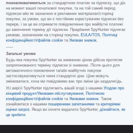
поновлюватиметься
за стандартною платою за підписку, що діє
на момент вашої початкової покупки, та на той самий період
підписки або як зазначено в рекламних матеріалах/сторінці
покупки, за умови, що ви є постійним користувачем підписки без
перерв, і за це ви отримаєте повідомлення про майбутні платежі
до закінчення терміну дії підписки. Придбання SpyHunter підлягає
умовам, зазначеним на сторінці покупки,
EULA/TOS
,
Політиці
конфіденційності/файлів cookie
та
Умовам знижок
.
------
Загальні умови
Будь-яка покупка SpyHunter за зниженою ціною дійсна протягом
запропонованого терміну підписки зі знижкою. Після цього для
автоматичного поновлення та/або майбутніх покупок
застосовуватимуться чинні стандартні ціни. Ціни можуть
змінюватися, хоча ми повідомимо вас про зміни цін заздалегідь.
Усі версії SpyHunter підлягають вашій згоді з нашими
Угодою про
кінцевий продукт/Умовами обслуговування
,
Політикою
конфіденційності/файлів cookie
та
Умовами знижок
. Також
ознайомтеся з нашими
поширеними запитаннями
та
критеріями
оцінки загроз
. Якщо ви хочете видалити SpyHunter,
дізнайтеся, як
це зробити
.