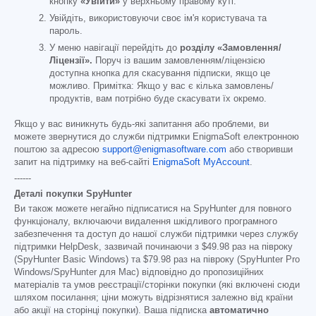
кнопку
«Увійти»
у верхньому правому куті.
Увійдіть, використовуючи своє ім'я користувача та
пароль.
У меню навігації перейдіть до
розділу «Замовлення/
Ліцензії».
Поруч із вашим замовленням/ліцензією
доступна кнопка для скасування підписки, якщо це
можливо. Примітка: Якщо у вас є кілька замовлень/
продуктів, вам потрібно буде скасувати їх окремо.
Якщо у вас виникнуть будь-які запитання або проблеми, ви
можете звернутися до служби підтримки EnigmaSoft електронною
поштою за адресою
support@enigmasoftware.com
або створивши
запит на підтримку на веб-сайті
EnigmaSoft MyAccount
.
------
Деталі покупки SpyHunter
Ви також можете негайно підписатися на SpyHunter для повного
функціоналу, включаючи видалення шкідливого програмного
забезпечення та доступ до нашої служби підтримки через службу
підтримки HelpDesk, зазвичай починаючи з
$49.98
раз на півроку
(SpyHunter Basic Windows) та
$79.98
раз на півроку (SpyHunter Pro
Windows/SpyHunter для Mac) відповідно до пропозиційних
матеріалів та умов реєстрації/сторінки покупки (які включені сюди
шляхом посилання; ціни можуть відрізнятися залежно від країни
або акції на сторінці покупки). Ваша підписка
автоматично