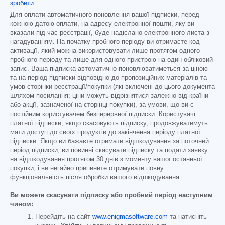
зробити
.
Для оплати автоматичного поновлення вашої підписки, перед
кожною датою оплати, на адресу електронної пошти, яку ви
вказали під час реєстрації, буде надіслано електронного листа з
нагадуванням. На початку пробного періоду ви отримаєте код
активації, який можна використовувати лише протягом одного
пробного періоду та лише для одного пристрою на один обліковий
запис. Ваша підписка автоматично поновлюватиметься за ціною
та на період підписки відповідно до пропозиційних матеріалів та
умов сторінки реєстрації/покупки (які включені до цього документа
шляхом посилання; ціни можуть відрізнятися залежно від країни
або акції, зазначеної на сторінці покупки), за умови, що ви є
постійним користувачем безперервної підписки. Користувачі
платної підписки, якщо скасовують підписку, продовжуватимуть
мати доступ до своїх продуктів до закінчення періоду платної
підписки. Якщо ви бажаєте отримати відшкодування за поточний
період підписки, ви повинні скасувати підписку та подати заявку
на відшкодування протягом 30 днів з моменту вашої останньої
покупки, і ви негайно припините отримувати повну
функціональність після обробки вашого відшкодування.
Ви можете скасувати підписку або пробний період наступним
чином:
Перейдіть на сайт
www.enigmasoftware.com
та натисніть