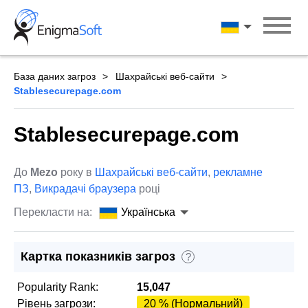
Skip
to
Українська
content
База даних загроз
Шахрайські веб-сайти
Stablesecurepage.com
Stablesecurepage.com
До
Mezo
року в
Шахрайські веб-сайти
,
рекламне
ПЗ
,
Викрадачі браузера
році
Перекласти на:
Українська
Картка показників загроз
?
Popularity Rank:
15,047
Рівень загрози:
20 % (Нормальний)