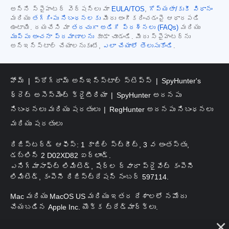
అన్ని స్పైహంటర్ వెర్షన్‌లు మా
EULA/TOS
,
గోప్యతా/కుకీ విధానం
మరియు
తగ్గింపు నిబంధనలకు
మీరు అంగీకరించడంపై ఆధారపడి
ఉంటాయి. దయచేసి మా
తరచుగా అడిగే ప్రశ్నలు (FAQs)
మరియు
ముప్పు అంచనా ప్రమాణాలను
కూడా చూడండి. మీరు స్పైహంటర్‌ను
అన్‌ఇన్‌స్టాల్ చేయాలనుకుంటే,
ఎలా చేయాలో తెలుసుకోండి
.
హోమ్
ప్రోగ్రామ్ అన్‌ఇన్‌స్టాల్ స్టెప్స్
SpyHunter's
థ్రెట్ అసెస్‌మెంట్ క్రైటీరియా
SpyHunter అదనపు
నిబంధనలు మరియు షరతులు
RegHunter అదనపు నిబంధనలు
మరియు షరతులు
రిజిస్టర్డ్ ఆఫీస్: 1 కాజిల్ స్ట్రీట్, 3 వ అంతస్తు,
డబ్లిన్ 2 D02XD82 ఐర్లాండ్.
ఎనిగ్మాసాఫ్ట్ లిమిటెడ్, షేర్ల ద్వారా ప్రైవేట్ కంపెనీ
లిమిటెడ్, కంపెనీ రిజిస్ట్రేషన్ నంబర్ 597114.
Mac మరియు MacOS US మరియు ఇతర దేశాలలో నమోదు
చేయబడిన Apple Inc. యొక్క ట్రేడ్‌మార్క్‌లు.
కాపీరైట్ 2016-
2026
. ఎనిగ్మాసాఫ్ట్ లిమిటెడ్. అన్ని హక్కులూ