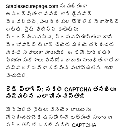
Stablesecurepage.com ను ముఖ్యంగా
అసురక్షితంగా చేసేది దాని డైనమిక్
ప్రవర్తన. సందర్శకుల భౌగోళిక స్థానాన్ని
బట్టి, సైట్ విభిన్న కంటెంట్‌ను
ప్రదర్శించవచ్చు, ప్రపంచవ్యాప్తంగా దాని
ప్రభావాన్ని ట్రాక్ చేయడం మరియు తగ్గించడం
మరింత సవాలుగా మారుతుంది. ఈ జియో-టార్గెటింగ్
వ్యూహం సందేశాలు వినియోగదారుకు సంబంధితంగా లేదా
నమ్మదగినవిగా కనిపించే సంభావ్యతను కూడా
పెంచుతుంది.
రెడ్ ఫ్లాగ్స్: నకిలీ CAPTCHA తనిఖీలు
మిమ్మల్ని ఎలా మోసం చేస్తాయి
మోసపూరిత సైట్‌లు వినియోగదారులను
మోసగించడానికి ఉపయోగించే అత్యంత సాధారణ
పద్ధతుల్లో ఒకటి నకిలీ CAPTCHA