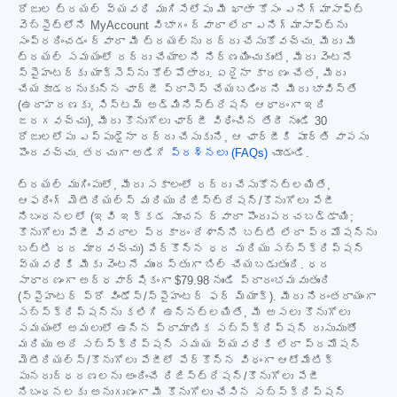
రోజుల ట్రయల్ వ్యవధి ముగిసేలోపు మీ ఖాతా కోసం ఎనిగ్మాసాఫ్ట్
వెబ్‌సైట్‌లోని MyAccount విభాగం ద్వారా లేదా ఎనిగ్మాసాఫ్ట్‌ను
సంప్రదించడం ద్వారా మీ ట్రయల్‌ను రద్దు చేసుకోవచ్చు. మీరు మీ
ట్రయల్ సమయంలో రద్దు చేయాలని నిర్ణయించుకుంటే, మీరు వెంటనే
స్పైహంటర్‌కు యాక్సెస్‌ను కోల్పోతారు. ఏదైనా కారణం చేత, మీరు
చేయకూడదనుకున్న ఛార్జీ ప్రాసెస్ చేయబడిందని మీరు భావిస్తే
(ఉదాహరణకు, సిస్టమ్ అడ్మినిస్ట్రేషన్ ఆధారంగా ఇది
జరగవచ్చు), మీరు కొనుగోలు ఛార్జీ విధించిన తేదీ నుండి 30
రోజులలోపు ఎప్పుడైనా రద్దు చేసుకుని, ఆ ఛార్జీకి పూర్తి వాపసు
పొందవచ్చు. తరచుగా అడిగే
ప్రశ్నలు (FAQs)
చూడండి.
ట్రయల్ ముగింపులో, మీరు సకాలంలో రద్దు చేసుకోనట్లయితే,
ఆఫరింగ్ మెటీరియల్స్ మరియు రిజిస్ట్రేషన్/కొనుగోలు పేజీ
నిబంధనలలో (ఇవి ఇక్కడ సూచన ద్వారా పొందుపరచబడ్డాయి;
కొనుగోలు పేజీ వివరాల ప్రకారం దేశాన్ని బట్టి లేదా ప్రమోషన్‌ను
బట్టి ధర మారవచ్చు) పేర్కొన్న ధర మరియు సబ్‌స్క్రిప్షన్
వ్యవధికి మీకు వెంటనే ముందస్తుగా బిల్ చేయబడుతుంది. ధర
సాధారణంగా అర్ధవార్షికంగా
$79.98
నుండి ప్రారంభమవుతుంది
(స్పైహంటర్ ప్రో విండోస్/స్పైహంటర్ ఫర్ మ్యాక్). మీరు నిరంతరాయంగా
సబ్‌స్క్రిప్షన్‌ను కలిగి ఉన్నట్లయితే, మీ అసలు కొనుగోలు
సమయంలో అమలులో ఉన్న ప్రామాణిక సబ్‌స్క్రిప్షన్ రుసుముతో
మరియు అదే సబ్‌స్క్రిప్షన్ సమయ వ్యవధికి లేదా ప్రమోషన్
మెటీరియల్స్/కొనుగోలు పేజీలో పేర్కొన్న విధంగా ఆటోమేటిక్
పునరుద్ధరణలను అందించే రిజిస్ట్రేషన్/కొనుగోలు పేజీ
నిబంధనలకు అనుగుణంగా మీ కొనుగోలు చేసిన సబ్‌స్క్రిప్షన్