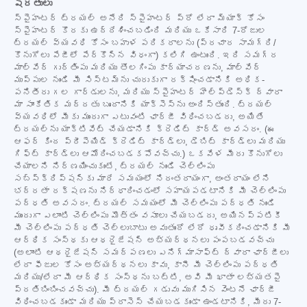
షరతులు
స్పైహంటర్ ట్రయల్ అనేది స్పైహంటర్ ప్రో లేదా మ్యాక్ కోసం
స్పైహంటర్ కొరకు ఉద్దేశించబడింది మరియు ఒకేసారి 7-రోజుల
ట్రయల్ వ్యవధి కోసం బహుళ పరికరాలను (ప్రచార సామగ్రి/
కొనుగోలు పేజీలో పేర్కొన్న విధంగా) కలిగి ఉంటుంది. ఇది సమగ్ర
మాల్వేర్ గుర్తింపు మరియు తొలగింపు కార్యాచరణను, మాల్వేర్
ముప్పుల నుండి మీ సిస్టమ్‌ను చురుకుగా రక్షించడానికి అధిక-
పనితీరు గల గార్డులను, మరియు స్పైహంటర్ హెల్ప్‌డెస్క్ ద్వారా
మా సాంకేతిక మద్దతు బృందానికి యాక్సెస్‌ను అందిస్తుంది. ట్రయల్
వ్యవధిలో మీకు ముందుగా ఎటువంటి ఛార్జీ విధించబడదు, అయితే
ట్రయల్‌ను యాక్టివేట్ చేయడానికి క్రెడిట్ కార్డ్ అవసరం. (ఈ
ఆఫర్ కింద ప్రీపెయిడ్ క్రెడిట్ కార్డ్‌లు, డెబిట్ కార్డ్‌లు మరియు
గిఫ్ట్ కార్డ్‌లు ఆమోదించబడకపోవచ్చు.) ఒకవేళ మీరు కొనుగోలు
చేయాలని నిర్ణయించుకుంటే, ట్రయల్ నుండి చెల్లింపు
సబ్‌స్క్రిప్షన్‌కు మారే సమయంలో నిరంతరాయంగా, అంతరాయం లేని
భద్రతా రక్షణను నిర్ధారించడంలో సహాయపడటానికి మీ చెల్లింపు
పద్ధతి అవసరం. ట్రయల్ సమయంలో మీ చెల్లింపు పద్ధతి నుండి
ముందుగా ఎలాంటి చెల్లింపు మొత్తం వసూలు చేయబడదు, అయినప్పటికీ
మీ చెల్లింపు పద్ధతి చెల్లుబాటు అవుతుందో లేదో ధృవీకరించడానికి మీ
ఆర్థిక సంస్థకు ఆథరైజేషన్ అభ్యర్థనలు పంపబడవచ్చు
(అలాంటి ఆథరైజేషన్ సమర్పణలు ఎనిగ్మాసాఫ్ట్ ద్వారా ఛార్జీలు
లేదా ఫీజుల కోసం అభ్యర్థనలు కావు, కానీ మీ చెల్లింపు పద్ధతి
మరియు/లేదా మీ ఆర్థిక సంస్థను బట్టి, అవి మీ ఖాతా లభ్యతపై
ప్రతిబింబించవచ్చు). మీ ట్రయల్ గడువు ముగిసిన వెంటనే ఛార్జీ
విధించబడకుండా మరియు ప్రాసెస్ చేయబడకుండా ఉండటానికి, మీరు 7-