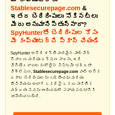
Stablesecurepage.com
&
ఇతర బెదిరింపులు సోకినట్లు
మీరు అనుమానిస్తున్నారా?
SpyHunterతో బెదిరింపుల కోసం
మీ కంప్యూటర్‌ని స్కాన్ చేయండి
SpyHunter అనేది శక్తివంతమైన మాల్వేర్
నివారణ మరియు రక్షణ సాధనం, ఇది
వినియోగదారులకు లోతైన సిస్టమ్ భద్రతా
విశ్లేషణ,
Stablesecurepage.com
వంటి అనేక
రకాల బెదిరింపులను గుర్తించడం మరియు
తీసివేయడం అలాగే ఒకరిపై ఒకరు సాంకేతిక
మద్దతు సేవను అందించడంలో సహాయపడటానికి
రూపొందించబడింది.