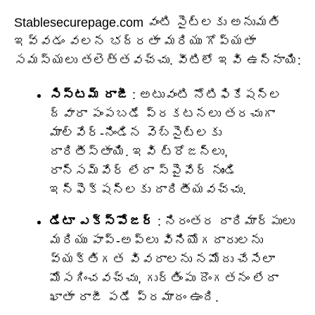
Stablesecurepage.com వంటి సైట్‌లకు అనుమతి
ఇవ్వడం వలన భద్రతా మరియు గోప్యతా
సమస్యలు తలెత్తవచ్చు. వీటిలో ఇవి ఉన్నాయి:
సిస్టమ్ రాజీ
: అటువంటి నోటిఫికేషన్ల
ద్వారా పంపబడే ప్రకటనలు తరచుగా
మాల్వేర్-నిండిన వెబ్‌సైట్‌లకు
దారితీస్తాయి. ఇవి ట్రోజన్లు,
రాన్సమ్‌వేర్ లేదా స్పైవేర్ నుండి
ఇన్‌ఫెక్షన్లకు దారితీయవచ్చు.
డేటా ఎక్స్‌పోజర్
: నిరంతర దారిమార్పులు
మరియు పాప్-అప్‌లు వినియోగదారులను
వ్యక్తిగత వివరాలను నమోదు చేసేలా
మోసగించవచ్చు, గుర్తింపు దొంగతనం లేదా
ఖాతా రాజీ పడే ప్రమాదం ఉంది.