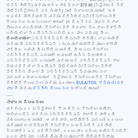
బేసిక్ విండోస్) మరియు అర్ధవార్షికంగా
$79.98
(స్పైహంటర్ ప్రో
విండోస్/స్పైహంటర్ ఫర్ మ్యాక్) నుండి ప్రారంభమవుతుంది. ఇది
ఆఫరింగ్ మెటీరియల్స్ మరియు రిజిస్ట్రేషన్/కొనుగోలు పేజీ
నిబంధనలకు అనుగుణంగా ఉంటుంది (ఇవి ఇక్కడ సూచన ద్వారా
పొందుపరచబడ్డాయి; కొనుగోలు పేజీ వివరాల ప్రకారం దేశాన్ని
బట్టి లేదా ప్రమోషన్‌ను బట్టి ధర మారవచ్చు). మీరు
నిరంతరాయంగా
సబ్‌స్క్రిప్షన్ తీసుకునే వినియోగదారు అయితే
మరియు మీ సబ్‌స్క్రిప్షన్ గడువు ముగియడానికి ముందు రాబోయే
ఛార్జీల గురించి మీకు నోటీసు అందితే, మీ అసలు కొనుగోలు
సబ్‌స్క్రిప్షన్ సమయంలో అమలులో ఉన్న ప్రామాణిక
సబ్‌స్క్రిప్షన్ రుసుముతో మరియు అదే సబ్‌స్క్రిప్షన్ కాల
వ్యవధికి లేదా ప్రమోషన్ మెటీరియల్స్/కొనుగోలు పేజీలో
పేర్కొన్న విధంగా మీ సబ్‌స్క్రిప్షన్ స్వయంచాలకంగా
పునరుద్ధరించబడుతుంది. స్పైహంటర్ కొనుగోలు అనేది కొనుగోలు
పేజీలోని నిబంధనలు మరియు షరతులు,
EULA/TOS
,
గోప్యత/కుకీ
పాలసీ
మరియు
డిస్కౌంట్ నిబంధనలకు
లోబడి ఉంటుంది.
-----
సాధారణ నిబంధనలు
తగ్గింపు ధరకు స్పైహంటర్ కోసం చేసే ఏ కొనుగోలు అయినా,
అందించబడిన తగ్గింపు సబ్‌స్క్రిప్షన్ కాలానికి మాత్రమే
చెల్లుబాటు అవుతుంది. ఆ తర్వాత, ఆటోమేటిక్ పునరుద్ధరణలు
మరియు/లేదా భవిష్యత్ కొనుగోళ్లకు అప్పటికి వర్తించే
ప్రామాణిక ధర వర్తిస్తుంది. ధరలు మారవచ్చు, అయినప్పటికీ
ధరల మార్పుల గురించి మేము మీకు ముందుగానే తెలియజేస్తాము.