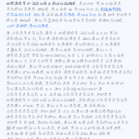
ఆటోమేటిక్‌గా పునరుద్ధరించబడుతుంది
. వివరాల కోసం దయచేసి
కొనుగోలు పేజీని చూడండి. ట్రయల్ ఈ నిబంధనలకు,
EULA/TOS
,
గోప్యత/కుకీ పాలసీ
మరియు
డిస్కౌంట్ నిబంధనలకు
మీ అంగీకారానికి
లోబడి ఉంటుంది. మీరు స్పైహంటర్‌ను అన్‌ఇన్‌స్టాల్ చేయాలనుకుంటే,
ఎలా చేయాలో తెలుసుకోండి
.
మీ సబ్‌స్క్రిప్షన్ యొక్క ఆటోమేటిక్ పునరుద్ధరణ కోసం
చెల్లింపు కొరకు, ప్రతి చెల్లింపు తేదీకి ముందు మీరు రిజిస్టర్
చేసుకున్నప్పుడు అందించిన ఇమెయిల్ చిరునామాకు ఒక ఇమెయిల్
రిమైండర్ పంపబడుతుంది. మీ ట్రయల్ ప్రారంభంలో, మీరు ఒక
యాక్టివేషన్ కోడ్‌ను అందుకుంటారు, ఇది ఒక ఖాతాకు ఒక ట్రయల్
మరియు ఒక పరికరానికి మాత్రమే ఉపయోగించడానికి పరిమితం
చేయబడింది. మీరు నిరంతరాయంగా, అంతరాయం లేని సబ్‌స్క్రిప్షన్
వినియోగదారు అయితే, ఆఫరింగ్ మెటీరియల్స్ మరియు రిజిస్ట్రేషన్/
కొనుగోలు పేజీ నిబంధనలకు (ఇవి ఇక్కడ సూచన ద్వారా
పొందుపరచబడ్డాయి; కొనుగోలు పేజీ వివరాల ప్రకారం దేశం లేదా
ప్రమోషన్‌ను బట్టి ధర మారవచ్చు) అనుగుణంగా మీ
సబ్‌స్క్రిప్షన్ ధర మరియు సబ్‌స్క్రిప్షన్ కాలానికి
ఆటోమేటిక్‌గా పునరుద్ధరించబడుతుంది. చెల్లింపు సబ్‌స్క్రిప్షన్
వినియోగదారుల కోసం, మీరు రద్దు చేస్తే, మీ చెల్లింపు
సబ్‌స్క్రిప్షన్ కాలం ముగిసే వరకు మీరు మీ ఉత్పత్తి(ల)కు
యాక్సెస్‌ను కొనసాగిస్తారు. మీరు మీ ప్రస్తుత సబ్‌స్క్రిప్షన్
కాలానికి రీఫండ్ పొందాలనుకుంటే, మీరు మీ ఇటీవలి కొనుగోలు జరిగిన
30 రోజులలోపు రద్దు చేసి, రీఫండ్ కోసం దరఖాస్తు చేసుకోవాలి,
మరియు మీ రీఫండ్ ప్రాసెస్ చేయబడినప్పుడు మీరు పూర్తి