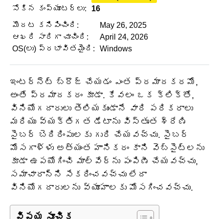
సోకిన కంప్యూటర్లు:
16
మొదట కనిపించింది:
May 26, 2025
ఆఖరి సారిగా చూచింది:
April 24, 2026
OS(లు) ప్రభావితమైంది:
Windows
ఇంటర్నెట్ బ్రౌజ్ చేయడం ఎంత ప్రమాదకరమో,
అంతే ప్రమాదకరం కూడా. కేవలం ఒక క్లిక్‌తో,
వినియోగదారులు తెలియకుండానే వారి పరికరాలు
మరియు వ్యక్తిగత డేటాను విస్తృత శ్రేణి
సైబర్ బెదిరింపులకు గురి చేయవచ్చు. సైబర్
మోసగాళ్ళు అత్యంత హానికరం కాని వెబ్‌సైట్‌లను
కూడా ఉపయోగించి మాల్వేర్‌ను పంపిణీ చేయవచ్చు,
సమాచారాన్ని సేకరించవచ్చు లేదా
వినియోగదారులను వ్యూహాలకు మోసగించవచ్చు.
విషయ సూచిక