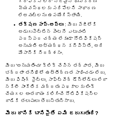
గ్రాఫిక్స్ లేదా నిజమైన ధృవీకరణ
వ్యవస్థలకు సరిపోలని సాధారణ
లేఅవుట్‌లను ఉపయోగిస్తాయి.
తక్షణ పాప్-అప్‌లు
: మీరు పేజీలోకి
అడుగుపెట్టిన వెంటనే ఎటువంటి
పరస్పర చర్య లేకుండా నోటిఫికేషన్
అనుమతి అభ్యర్థన కనిపిస్తే, అది
మోసానికి నిదర్శనం.
మీరు 'అనుమతించు' క్లిక్ చేసిన తర్వాత, మీరు
భద్రతా తనిఖీలో ఉత్తీర్ణత సాధించడం లేదు,
మీరు ఫిషింగ్ సైట్‌లు, సాఫ్ట్‌వేర్ డౌన్‌లోడ్‌లు లేదా
నకిలీ సాంకేతిక మద్దతు పథకాలకు లింక్
చేయగల అంతరాయం కలిగించే నోటిఫికేషన్‌ల
దాడికి తలుపులు తెరుస్తున్నారు.
మీరు దానికి బానిసైతే ఏమి జరుగుతుంది?