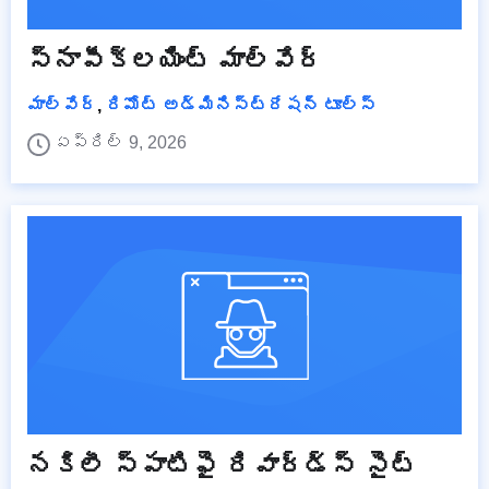
స్నాపీక్లయింట్ మాల్వేర్
మాల్వేర్
,
రిమోట్ అడ్మినిస్ట్రేషన్ టూల్స్
ఏప్రిల్ 9, 2026
నకిలీ స్పాటిఫై రివార్డ్స్ సైట్