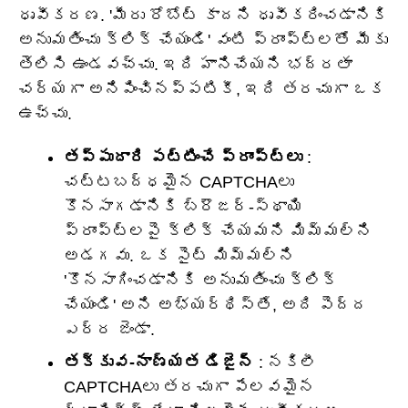
ధృవీకరణ. 'మీరు రోబోట్ కాదని ధృవీకరించడానికి
అనుమతించు క్లిక్ చేయండి' వంటి ప్రాంప్ట్‌లతో మీకు
తెలిసి ఉండవచ్చు. ఇది హానిచేయని భద్రతా
చర్యగా అనిపించినప్పటికీ, ఇది తరచుగా ఒక
ఉచ్చు.
తప్పుదారి పట్టించే ప్రాంప్ట్‌లు
:
చట్టబద్ధమైన CAPTCHAలు
కొనసాగడానికి బ్రౌజర్-స్థాయి
ప్రాంప్ట్‌లపై క్లిక్ చేయమని మిమ్మల్ని
అడగవు. ఒక సైట్ మిమ్మల్ని
'కొనసాగించడానికి అనుమతించు క్లిక్
చేయండి' అని అభ్యర్థిస్తే, అది పెద్ద
ఎర్ర జెండా.
తక్కువ-నాణ్యత డిజైన్
: నకిలీ
CAPTCHAలు తరచుగా పేలవమైన