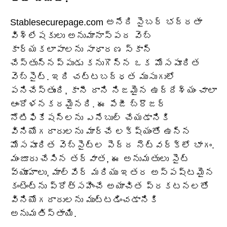
Stablesecurepage.com అనేది సైబర్ భద్రతా
విశ్లేషకులు అనుమానాస్పద వెబ్
కార్యకలాపాలను సాధారణ స్కాన్
చేస్తున్నప్పుడు కనుగొన్న ఒక మోసపూరిత
వెబ్‌సైట్. ఇది చట్టబద్ధత ముసుగులో
పనిచేస్తుంది, కానీ దాని నిజమైన ఉద్దేశ్యం చాలా
ఆందోళనకరమైనది. ఈ పేజీ బ్రౌజర్
నోటిఫికేషన్‌లను ఎనేబుల్ చేయడానికి
వినియోగదారులను మార్చే లక్ష్యంతో ఉన్న
మోసపూరిత వెబ్‌సైట్‌ల పెద్ద నెట్‌వర్క్‌లో భాగం.
మంజూరు చేసిన తర్వాత, ఈ అనుమతులు సైట్
వ్యూహాలు, మాల్వేర్ మరియు ఇతర అస్పష్టమైన
కంటెంట్‌ను ప్రోత్సహించే అయాచిత ప్రకటనలతో
వినియోగదారులను ముట్టడించడానికి
అనుమతిస్తాయి.