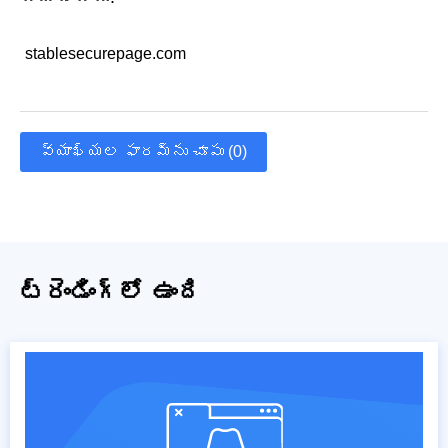
stablesecurepage.com
వ్యాఖ్యల ఫారమ్‌ను చూపు (0)
ట్రెండింగ్‌లో ఉంది