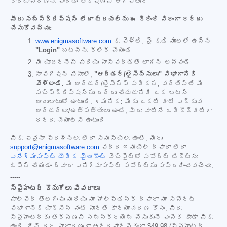
కార్యాచరణను పొందడం తక్షణమే ఆగిపోతుంది.
మీరు సబ్‌స్క్రిప్షన్ లేదా ట్రయల్‌ను ఈ క్రింది విధంగా రద్దు
చేసుకోవచ్చు:
www.enigmasoftware.com
కు వెళ్లి, పై కుడి మూలలో ఉన్న
"Login"
బటన్‌ను క్లిక్ చేయండి.
మీ యూజర్‌నేమ్ మరియు పాస్‌వర్డ్‌తో లాగిన్ అవ్వండి.
నావిగేషన్ మెనూలో,
"ఆర్డర్/లైసెన్సులు" విభాగానికి
వెళ్లండి.
మీ ఆర్డర్/లైసెన్స్ పక్కన, వర్తిస్తే మీ
సబ్‌స్క్రిప్షన్‌ను రద్దు చేయడానికి ఒక బటన్
అందుబాటులో ఉంటుంది. గమనిక: మీకు ఒకటి కంటే ఎక్కువ
ఆర్డర్‌లు/ఉత్పత్తులు ఉంటే, మీరు వాటిని ఒక్కొక్కటిగా
రద్దు చేయాల్సి ఉంటుంది.
మీకు ఏవైనా ప్రశ్నలు లేదా సమస్యలు ఉంటే, మీరు
support@enigmasoftware.com
వద్ద ఇమెయిల్ ద్వారా లేదా
ఎనిగ్మాసాఫ్ట్ యొక్క మైఅకౌంట్
వెబ్‌సైట్‌లో సపోర్ట్ టికెట్‌ను
ఓపెన్ చేయడం ద్వారా ఎనిగ్మాసాఫ్ట్ సపోర్ట్‌ను సంప్రదించవచ్చు.
-----
స్పైహంటర్ కొనుగోలు వివరాలు
మాల్‌వేర్ తొలగింపు మరియు మా హెల్ప్‌డెస్క్ ద్వారా మా సపోర్ట్
విభాగానికి యాక్సెస్ వంటి పూర్తి కార్యాచరణ కోసం, మీరు
స్పైహంటర్‌కు తక్షణమే సబ్‌స్క్రయిబ్ చేసుకునే ఎంపిక కూడా మీకు
ఉంది. దీని ధర సాధారణంగా అర్ధవార్షికంగా
$49.98
(స్పైహంటర్