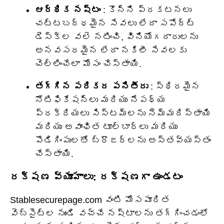
ఆర్థిక నష్టం
: కొన్ని ప్రకటనలు
చట్టబద్ధమైన సేవలు లేదా సపోర్ట్
డెస్క్‌ల వలె నటించి, వినియోగదారులను
అనవసరమైన లేదా నకిలీ సేవలకు
చెల్లించేలా మోసం చేస్తాయి.
తగ్గిన పరికర పనితీరు
: స్థిరమైన
నోటిఫికేషన్‌లు మరియు నేపథ్య
ప్రక్రియలు సిస్టమ్‌లను నెమ్మదిస్తాయి
మరియు అవాంఛిత టూల్‌బార్లు మరియు
పొడిగింపులతో బ్రౌజర్‌లను అస్తవ్యస్తం
చేస్తాయి.
రక్షణ వ్యూహాలు: రక్షణగా ఉండటం
Stablesecurepage.com వంటి మోసపూరిత
వెబ్‌సైట్‌ల నుండి వచ్చే నష్టాలను తగ్గించడంలో