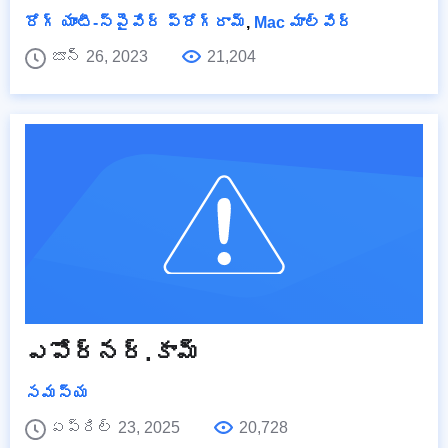
రోగ్ యాంటీ-స్పైవేర్ ప్రోగ్రామ్
,
Mac మాల్వేర్
జూన్ 26, 2023
21,204
ఎపోర్నర్.కామ్
సమస్య
ఏప్రిల్ 23, 2025
20,728