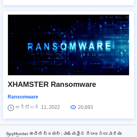
XHAMSTER Ransomware
Ransomware
అక్టోబర్ 11, 2022
20,693
SpyHunter ఉచిత ట్రయల్: ముఖ్యమైన నిబంధనలు మరియు