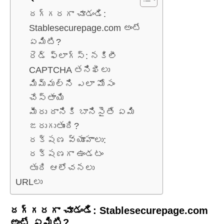
దగ్గరగా చూడండి:
Stablesecurepage.com అంటే
ఏమిటి?
రెడ్ ఫ్లాగ్స్: నకిలీ
CAPTCHA తనిఖీలు
మిమ్మల్ని ఎలా మోసం
చేస్తాయి
మీరు దానికి బానిసైతే ఏమి
జరుగుతుంది?
రక్షణ వ్యూహాలు:
రక్షణగా ఉండటం
తుది ఆలోచనలు
URLలు
దగ్గరగా చూడండి: Stablesecurepage.com
అంటే ఏమిటి?