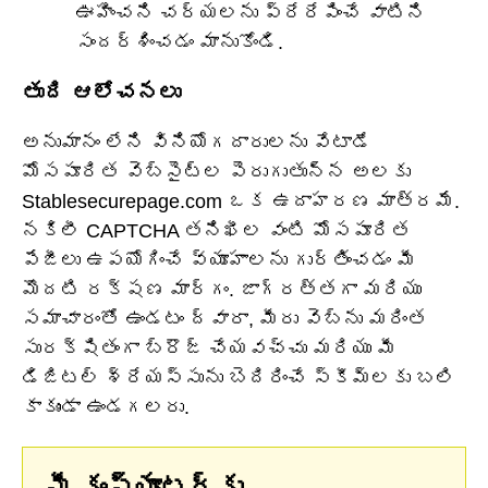
ఊహించని చర్యలను ప్రేరేపించే వాటిని
సందర్శించడం మానుకోండి.
తుది ఆలోచనలు
అనుమానం లేని వినియోగదారులను వేటాడే
మోసపూరిత వెబ్‌సైట్‌ల పెరుగుతున్న అలకు
Stablesecurepage.com ఒక ఉదాహరణ మాత్రమే.
నకిలీ CAPTCHA తనిఖీల వంటి మోసపూరిత
పేజీలు ఉపయోగించే వ్యూహాలను గుర్తించడం మీ
మొదటి రక్షణ మార్గం. జాగ్రత్తగా మరియు
సమాచారంతో ఉండటం ద్వారా, మీరు వెబ్‌ను మరింత
సురక్షితంగా బ్రౌజ్ చేయవచ్చు మరియు మీ
డిజిటల్ శ్రేయస్సును బెదిరించే స్కీమ్‌లకు బలి
కాకుండా ఉండగలరు.
మీ కంప్యూటర్‌కు