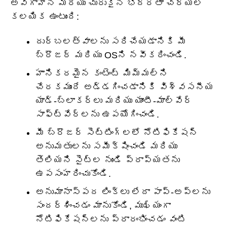
అవగాహన మరియు చురుకైన భద్రతా చర్యల
కలయిక ఉంటుంది:
దుర్బలత్వాలను సరిచేయడానికి మీ
బ్రౌజర్ మరియు OSని నవీకరించండి.
హానికరమైన కంటెంట్ మిమ్మల్ని
చేరకముందే అడ్డగించడానికి విశ్వసనీయ
యాడ్-బ్లాకర్లు మరియు యాంటీ-మాల్వేర్
సాఫ్ట్‌వేర్‌లను ఉపయోగించండి.
మీ బ్రౌజర్ సెట్టింగ్‌లలో నోటిఫికేషన్
అనుమతులను సమీక్షించండి మరియు
తెలియని సైట్‌ల నుండి ప్రాప్యతను
ఉపసంహరించుకోండి.
అనుమానాస్పద లింక్‌లు లేదా పాప్-అప్‌లను
సందర్శించడం మానుకోండి, ముఖ్యంగా
నోటిఫికేషన్‌లను ప్రారంభించడం వంటి