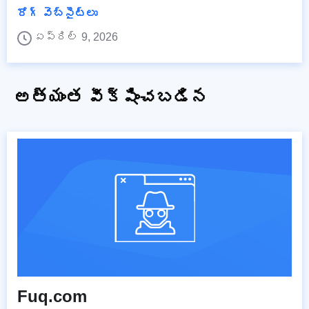
రోగ్ వెబ్‌సైట్‌లు
ఏప్రిల్ 9, 2026
అత్యంత వీక్షించబడిన
Fuq.com