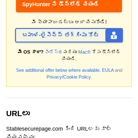
SpyHunter ని డౌన్‌లోడ్ చేయండి
మీ వ్యాపారం డబ్బు ఆదా చేసుకోండి!
బహుళ-లైసెన్స్ తగ్గింపు కోట్
మీ OS కాదా?
విండోస్®
మరియు
Mac®
కోసం డౌన్‌లోడ్
చేయండి.
See additional offer below where available.
EULA
and
Privacy/Cookie Policy
.
URLలు
Stablesecurepage.com కింది URLలకు కాల్
చేయవచ్చు: