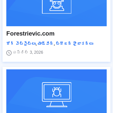
Forestrievic.com
రోగ్ వెబ్‌సైట్‌లు
,
యాడ్వేర్
,
బ్రౌజర్ హైజాకర్లు
ఏప్రిల్ 3, 2026