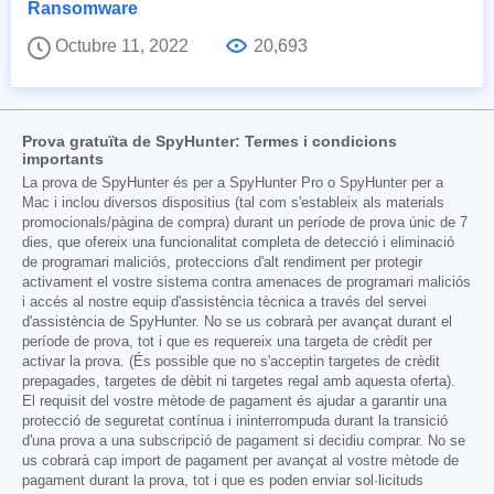
Ransomware
Octubre 11, 2022
20,693
Prova gratuïta de SpyHunter: Termes i condicions
importants
La prova de SpyHunter és per a SpyHunter Pro o SpyHunter per a
Mac i inclou diversos dispositius (tal com s'estableix als materials
promocionals/pàgina de compra) durant un període de prova únic de 7
dies, que ofereix una funcionalitat completa de detecció i eliminació
de programari maliciós, proteccions d'alt rendiment per protegir
activament el vostre sistema contra amenaces de programari maliciós
i accés al nostre equip d'assistència tècnica a través del servei
d'assistència de SpyHunter. No se us cobrarà per avançat durant el
període de prova, tot i que es requereix una targeta de crèdit per
activar la prova. (És possible que no s'acceptin targetes de crèdit
prepagades, targetes de dèbit ni targetes regal amb aquesta oferta).
El requisit del vostre mètode de pagament és ajudar a garantir una
protecció de seguretat contínua i ininterrompuda durant la transició
d'una prova a una subscripció de pagament si decidiu comprar. No se
us cobrarà cap import de pagament per avançat al vostre mètode de
pagament durant la prova, tot i que es poden enviar sol·licituds