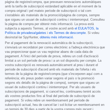
pàgina de registre/compra, que preveuen renovacions automàtiques
amb la tarifa de subscripció estàndard aplicable en el moment de la
compra original i pel mateix període de subscripció o tal com
s'estableix als materials de la promoció/pàgina de compra, sempre
que sigueu un usuari de subscripció continu i ininterromput. Consulteu
la pàgina de compra per obtenir més informació. La prova està
subjecta a aquests Termes, al vostre acord amb
el EULA/TOS
,
la
Política de privadesa/galetes
i
els Termes de descompte
. Si voleu
desinstal·lar SpyHunter,
obteniu més informació
.
Per al pagament de la renovació automàtica de la subscripció,
s'enviarà un recordatori per correu electrònic a l'adreça electrònica que
vau proporcionar quan us vau registrar abans de cada data de
pagament. A l'inici del període de prova, rebreu un codi d'activació
limitat a un sol període de prova i a un sol dispositiu per compte. La
vostra subscripció es renovarà automàticament al preu i durant el
període de subscripció d'acord amb els materials de l'oferta i els
termes de la pàgina de registre/compra (que s'incorporen aquí com a
referència; els preus poden variar segons el país o la promoció
segons els detalls de la pàgina de compra), sempre que sigueu un
usuari de subscripció continu i ininterromput. Per als usuaris de
subscripcions de pagament, si cancel·leu, continuareu tenint accés
als vostres productes fins al final del període de subscripció de
pagament. Si voleu rebre un reemborsament pel període de
subscripció actual, heu de cancel·lar i sol·licitar un reemborsament en
un termini de 30 dies a partir de la vostra compra més recent i