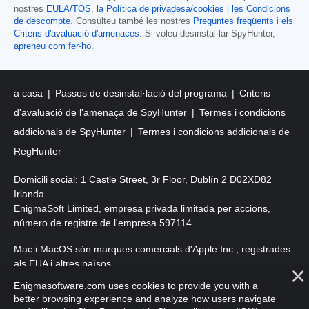
nostres
EULA/TOS
,
la Política de privadesa/cookies
i
les Condicions
de descompte
. Consulteu també les nostres
Preguntes freqüents
i
els
Criteris d'avaluació d'amenaces
. Si voleu desinstal·lar SpyHunter,
apreneu com fer-ho
.
a casa
Passos de desinstal·lació del programa
Criteris
d'avaluació de l'amenaça de SpyHunter
Termes i condicions
addicionals de SpyHunter
Termes i condicions addicionals de
RegHunter
Domicili social: 1 Castle Street, 3r Floor, Dublín 2 D02XD82
Irlanda.
EnigmaSoft Limited, empresa privada limitada per accions,
número de registre de l'empresa 597114.
Mac i MacOS són marques comercials d'Apple Inc., registrades
als EUA i altres països.
Enigmasoftware.com uses cookies to provide you with a
Copyright 2016-
2026
. EnigmaSoft Ltd. Tots els drets reservats.
better browsing experience and analyze how users navigate