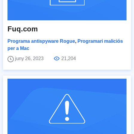
Fuq.com
Programa antispyware Rogue
,
Programari maliciós
per a Mac
juny 26, 2023
21,204