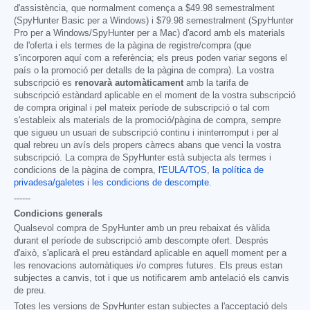
d'assistència, que normalment comença a
$49.98
semestralment
(SpyHunter Basic per a Windows) i
$79.98
semestralment (SpyHunter
Pro per a Windows/SpyHunter per a Mac) d'acord amb els materials
de l'oferta i els termes de la pàgina de registre/compra (que
s'incorporen aquí com a referència; els preus poden variar segons el
país o la promoció per detalls de la pàgina de compra). La vostra
subscripció es
renovarà automàticament
amb la tarifa de
subscripció estàndard aplicable en el moment de la vostra subscripció
de compra original i pel mateix període de subscripció o tal com
s'estableix als materials de la promoció/pàgina de compra, sempre
que sigueu un usuari de subscripció continu i ininterromput i per al
qual rebreu un avís dels propers càrrecs abans que venci la vostra
subscripció. La compra de SpyHunter està subjecta als termes i
condicions de la pàgina de compra,
l'EULA/TOS
,
la política de
privadesa/galetes
i
les condicions de descompte
.
------
Condicions generals
Qualsevol compra de SpyHunter amb un preu rebaixat és vàlida
durant el període de subscripció amb descompte ofert. Després
d'això, s'aplicarà el preu estàndard aplicable en aquell moment per a
les renovacions automàtiques i/o compres futures. Els preus estan
subjectes a canvis, tot i que us notificarem amb antelació els canvis
de preu.
Totes les versions de SpyHunter estan subjectes a l'acceptació dels