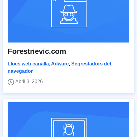
Forestrievic.com
Llocs web canalla
,
Adware
,
Segrestadors del
navegador
Abril 3, 2026