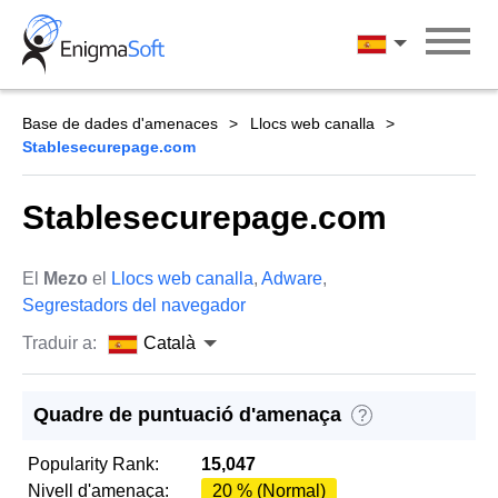
Skip
to
Català
content
Base de dades d'amenaces
Llocs web canalla
Stablesecurepage.com
Stablesecurepage.com
El
Mezo
el
Llocs web canalla
,
Adware
,
Segrestadors del navegador
Traduir a:
Català
Quadre de puntuació d'amenaça
?
Popularity Rank:
15,047
Nivell d'amenaça:
20 % (Normal)