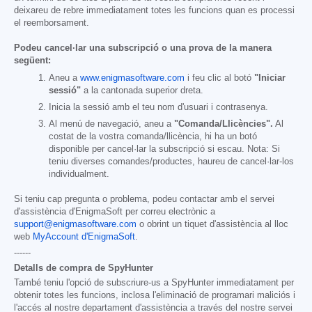
deixareu de rebre immediatament totes les funcions quan es processi
el reemborsament.
Podeu cancel·lar una subscripció o una prova de la manera
següent:
Aneu a
www.enigmasoftware.com
i feu clic al botó
"Iniciar
sessió"
a la cantonada superior dreta.
Inicia la sessió amb el teu nom d'usuari i contrasenya.
Al menú de navegació, aneu a
"Comanda/Llicències".
Al
costat de la vostra comanda/llicència, hi ha un botó
disponible per cancel·lar la subscripció si escau. Nota: Si
teniu diverses comandes/productes, haureu de cancel·lar-los
individualment.
Si teniu cap pregunta o problema, podeu contactar amb el servei
d'assistència d'EnigmaSoft per correu electrònic a
support@enigmasoftware.com
o obrint un tiquet d'assistència al lloc
web
MyAccount d'EnigmaSoft
.
------
Detalls de compra de SpyHunter
També teniu l'opció de subscriure-us a SpyHunter immediatament per
obtenir totes les funcions, inclosa l'eliminació de programari maliciós i
l'accés al nostre departament d'assistència a través del nostre servei