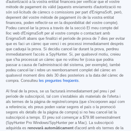
d'autorització a la vostra entitat financera per verificar que el vostre
mètode de pagament és vàlid (aquests enviaments d'autorització no
són sol·licituds de càrrecs o comissions per part d'EnigmaSoft, però,
depenent del vostre mètode de pagament i/o de la vostra entitat
financera, poden reflectir-se en la disponibilitat del vostre compte).
Podeu cancel·lar la prova a través de la secció El meu compte del
lloc web d'EnigmaSoft per al vostre compte o contactant amb
EnigmaSoft abans que finalitzi el període de prova de 7 dies per evitar
que es faci un càrrec que venci i es processi immediatament després
que caduqui la prova. Si decidiu cancel·lar durant la prova, perdreu
immediatament l'accés a SpyHunter. Si, per qualsevol motiu, creieu
que s'ha processat un càrrec que no volíeu fer (cosa que podria
passar a causa de l'administració del sistema, per exemple), també
podeu cancel·lar i rebre un reemborsament complet del càrrec en
qualsevol moment dins dels 30 dies posteriors a la data del càrrec de
compra. Consulteu
les preguntes freqüents
.
Al final de la prova, se us facturarà immediatament pel preu i pel
període de subscripció, tal com s'estableix als materials de l'oferta i
als termes de la pàgina de registre/compra (que s'incorporen aquí com
a referència; els preus poden variar segons el país o la promoció
segons els detalls de la pàgina de compra) si no heu cancel·lat la
subscripció a temps. El preu sol començar a
$79.98
semestralment
(SpyHunter Pro Windows/SpyHunter per a Mac). La subscripció
adquirida es
renovarà automàticament
d'acord amb els termes de la