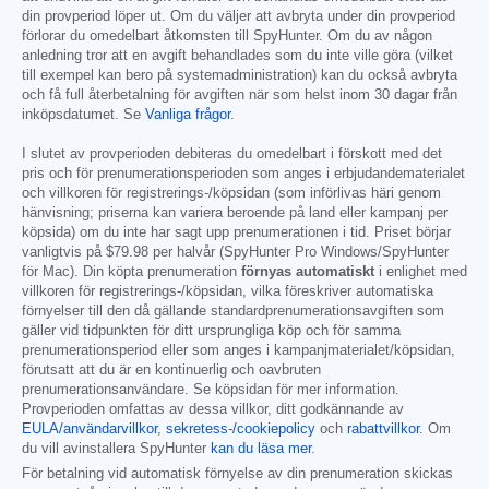
din provperiod löper ut. Om du väljer att avbryta under din provperiod
förlorar du omedelbart åtkomsten till SpyHunter. Om du av någon
anledning tror att en avgift behandlades som du inte ville göra (vilket
till exempel kan bero på systemadministration) kan du också avbryta
och få full återbetalning för avgiften när som helst inom 30 dagar från
inköpsdatumet. Se
Vanliga frågor
.
I slutet av provperioden debiteras du omedelbart i förskott med det
pris och för prenumerationsperioden som anges i erbjudandematerialet
och villkoren för registrerings-/köpsidan (som införlivas häri genom
hänvisning; priserna kan variera beroende på land eller kampanj per
köpsida) om du inte har sagt upp prenumerationen i tid. Priset börjar
vanligtvis på
$79.98
per halvår (SpyHunter Pro Windows/SpyHunter
för Mac). Din köpta prenumeration
förnyas automatiskt
i enlighet med
villkoren för registrerings-/köpsidan, vilka föreskriver automatiska
förnyelser till den då gällande standardprenumerationsavgiften som
gäller vid tidpunkten för ditt ursprungliga köp och för samma
prenumerationsperiod eller som anges i kampanjmaterialet/köpsidan,
förutsatt att du är en kontinuerlig och oavbruten
prenumerationsanvändare. Se köpsidan för mer information.
Provperioden omfattas av dessa villkor, ditt godkännande av
EULA/användarvillkor
,
sekretess-/cookiepolicy
och
rabattvillkor
. Om
du vill avinstallera SpyHunter
kan du läsa mer
.
För betalning vid automatisk förnyelse av din prenumeration skickas