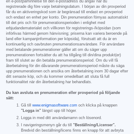
en e-postpåminnelse till den e-postadress du angav när du
registrerade dig före varje betalningsdatum. I början av din provperiod
får du en aktiveringskod som är begränsad till endast en provperiod
och endast en enhet per konto. Din prenumeration förnyas automatiskt
till det pris och för prenumerationsperioden i enlighet med
erbjudandematerialet och villkoren för registrerings-/köpsidan (som
införlivas härmed genom hänvisning; priserna kan variera beroende på
land eller kampanjinformation per köpsida), förutsatt att du är en
kontinuerlig och oavbruten prenumerationsanvändare. För användare
med betalande prenumerationer gäller att om du säger upp
prenumerationen fortsätter du att ha tillgång till din/dina produkt(er)
fram till slutet av din betalda prenumerationsperiod. Om du vill få
återbetalning för din dåvarande prenumerationsperiod måste du säga
upp prenumerationen och ansöka om återbetalning inom 30 dagar efter
ditt senaste köp, och du kommer omedelbart att sluta få full
funktionalitet när din återbetalning har behandlats.
Du kan avsluta en prenumeration eller provperiod på följande
sätt:
Gå till
www.enigmasoftware.com
och klicka på knappen
"Logga in"
längst upp till höger.
Logga in med ditt användarnamn och lösenord.
I navigeringsmenyn går du till
"Beställning/Licenser".
Bredvid din beställning/licens finns en knapp för att avbryta