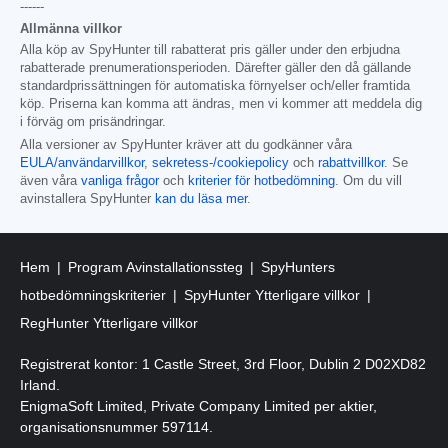
------
Allmänna villkor
Alla köp av SpyHunter till rabatterat pris gäller under den erbjudna
rabatterade prenumerationsperioden. Därefter gäller den då gällande
standardprissättningen för automatiska förnyelser och/eller framtida
köp. Priserna kan komma att ändras, men vi kommer att meddela dig
i förväg om prisändringar.
Alla versioner av SpyHunter kräver att du godkänner våra
EULA/användarvillkor
,
sekretess-/cookiepolicy
och
rabattvillkor
. Se
även våra
vanliga frågor
och
kriterier för hotbedömning
. Om du vill
avinstallera SpyHunter
kan du läsa mer
.
Hem
Program Avinstallationssteg
SpyHunters
hotbedömningskriterier
SpyHunter Ytterligare villkor
RegHunter Ytterligare villkor
Registrerat kontor: 1 Castle Street, 3rd Floor, Dublin 2 D02XD82
Irland.
EnigmaSoft Limited, Private Company Limited per aktier,
organisationsnummer 597114.