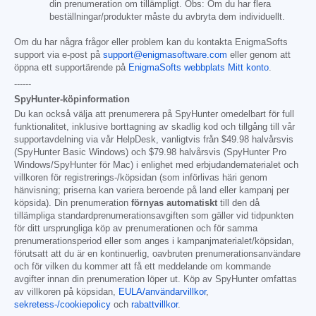
din prenumeration om tillämpligt. Obs: Om du har flera
beställningar/produkter måste du avbryta dem individuellt.
Om du har några frågor eller problem kan du kontakta EnigmaSofts
support via e-post på
support@enigmasoftware.com
eller genom att
öppna ett supportärende på
EnigmaSofts webbplats Mitt konto
.
------
SpyHunter-köpinformation
Du kan också välja att prenumerera på SpyHunter omedelbart för full
funktionalitet, inklusive borttagning av skadlig kod och tillgång till vår
supportavdelning via vår HelpDesk, vanligtvis från
$49.98
halvårsvis
(SpyHunter Basic Windows) och
$79.98
halvårsvis (SpyHunter Pro
Windows/SpyHunter för Mac) i enlighet med erbjudandematerialet och
villkoren för registrerings-/köpsidan (som införlivas häri genom
hänvisning; priserna kan variera beroende på land eller kampanj per
köpsida). Din prenumeration
förnyas automatiskt
till den då
tillämpliga standardprenumerationsavgiften som gäller vid tidpunkten
för ditt ursprungliga köp av prenumerationen och för samma
prenumerationsperiod eller som anges i kampanjmaterialet/köpsidan,
förutsatt att du är en kontinuerlig, oavbruten prenumerationsanvändare
och för vilken du kommer att få ett meddelande om kommande
avgifter innan din prenumeration löper ut. Köp av SpyHunter omfattas
av villkoren på köpsidan,
EULA/användarvillkor
,
sekretess-/cookiepolicy
och
rabattvillkor
.