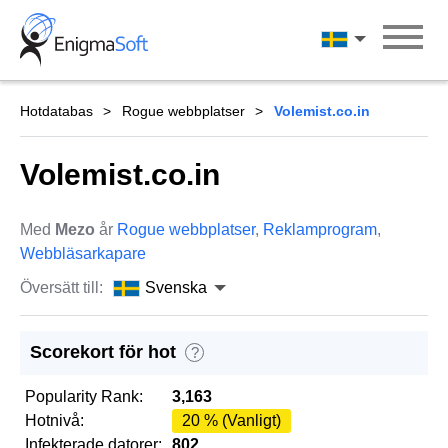
Skip
to
Svenska
content
Hotdatabas
Rogue webbplatser
Volemist.co.in
Volemist.co.in
Med
Mezo
år
Rogue webbplatser
,
Reklamprogram
,
Webbläsarkapare
Översätt till:
Svenska
Scorekort för hot
?
Popularity Rank:
3,163
Hotnivå:
20 % (Vanligt)
Infekterade datorer:
802