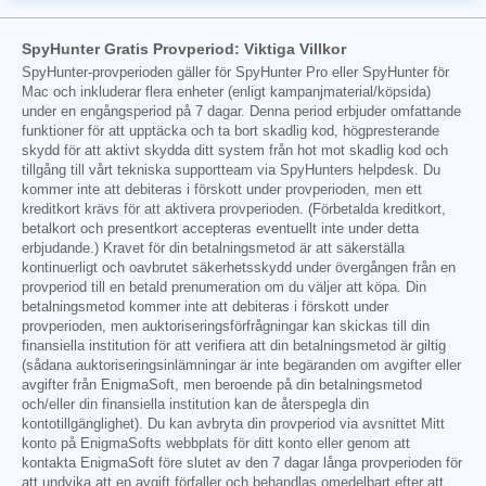
SpyHunter Gratis Provperiod: Viktiga Villkor
SpyHunter-provperioden gäller för SpyHunter Pro eller SpyHunter för
Mac och inkluderar flera enheter (enligt kampanjmaterial/köpsida)
under en engångsperiod på 7 dagar. Denna period erbjuder omfattande
funktioner för att upptäcka och ta bort skadlig kod, högpresterande
skydd för att aktivt skydda ditt system från hot mot skadlig kod och
tillgång till vårt tekniska supportteam via SpyHunters helpdesk. Du
kommer inte att debiteras i förskott under provperioden, men ett
kreditkort krävs för att aktivera provperioden. (Förbetalda kreditkort,
betalkort och presentkort accepteras eventuellt inte under detta
erbjudande.) Kravet för din betalningsmetod är att säkerställa
kontinuerligt och oavbrutet säkerhetsskydd under övergången från en
provperiod till en betald prenumeration om du väljer att köpa. Din
betalningsmetod kommer inte att debiteras i förskott under
provperioden, men auktoriseringsförfrågningar kan skickas till din
finansiella institution för att verifiera att din betalningsmetod är giltig
(sådana auktoriseringsinlämningar är inte begäranden om avgifter eller
avgifter från EnigmaSoft, men beroende på din betalningsmetod
och/eller din finansiella institution kan de återspegla din
kontotillgänglighet). Du kan avbryta din provperiod via avsnittet Mitt
konto på EnigmaSofts webbplats för ditt konto eller genom att
kontakta EnigmaSoft före slutet av den 7 dagar långa provperioden för
att undvika att en avgift förfaller och behandlas omedelbart efter att