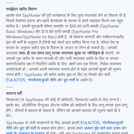
------
स्पाईहंटर खरीद विवरण
आपके पास SpyHunter की पूरी कार्यक्षमता के लिए तुरंत सदस्यता लेने का विकल्प भी है,
जिसमें मैलवेयर हटाना और हमारे हेल्पडेस्क के माध्यम से हमारे सहायता विभाग तक पहुंच
शामिल है। इसकी शुरुआती कीमत आमतौर पर
$49.98
प्रति छमाही (SpyHunter
Basic Windows) और
$79.98
प्रति छमाही (SpyHunter Pro
Windows/SpyHunter for Mac) होती है, जो पेशकश सामग्री और पंजीकरण/खरीद
पृष्ठ की शर्तों के अनुसार है (जिन्हें यहां संदर्भ द्वारा शामिल किया गया है; कीमत देश या
प्रचार के अनुसार खरीद पृष्ठ के विवरण के आधार पर भिन्न हो सकती है)। आपकी
सदस्यता
स्वतः ही उस समय लागू मानक सदस्यता शुल्क पर नवीनीकृत हो
जाएगी, जो
आपकी मूल खरीद के समय प्रभावी थी और उसी सदस्यता अवधि के लिए या प्रचार
सामग्री/खरीद पृष्ठ में निर्धारित अवधि के लिए, बशर्ते आप एक निरंतर, निर्बाध सदस्यता
उपयोगकर्ता हों। आपको अपनी सदस्यता समाप्त होने से पहले आगामी शुल्कों की सूचना
प्राप्त होगी। SpyHunter की खरीद खरीद पृष्ठ पर दिए गए नियमों और शर्तों,
EULA/TOS
,
गोपनीयता/कुकी नीति
और
छूट शर्तों
के अधीन है।
------
सामान्य शर्तें
डिस्काउंट पर SpyHunter की कोई भी खरीदारी, डिस्काउंट अवधि के लिए मान्य है।
इसके बाद, ऑटोमैटिक रिन्यूअल और/या भविष्य की खरीदारी के लिए लागू मानक मूल्य लागू
होंगे। कीमतों में बदलाव हो सकता है, लेकिन हम आपको बदलाव की सूचना पहले ही दे
देंगे।
SpyHunter के सभी संस्करणों के लिए आपको हमारी
EULA/TOS
,
गोपनीयता/कुकी
नीति
और
छूट की शर्तों
से सहमत होना होगा। कृपया हमारे
अक्सर पूछे जाने वाले प्रश्न
और
खतरे के आकलन के मानदंड
भी देखें। यदि आप SpyHunter को अनइंस्टॉल करना चाहते