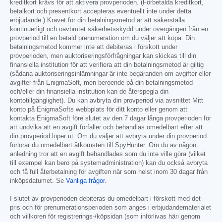
kreditkort krävs för att aktivera provperioden. (Förbetalda kreditkort,
betalkort och presentkort accepteras eventuellt inte under detta
erbjudande.) Kravet för din betalningsmetod är att säkerställa
kontinuerligt och oavbrutet säkerhetsskydd under övergången från en
provperiod till en betald prenumeration om du väljer att köpa. Din
betalningsmetod kommer inte att debiteras i förskott under
provperioden, men auktoriseringsförfrågningar kan skickas till din
finansiella institution för att verifiera att din betalningsmetod är giltig
(sådana auktoriseringsinlämningar är inte begäranden om avgifter eller
avgifter från EnigmaSoft, men beroende på din betalningsmetod
och/eller din finansiella institution kan de återspegla din
kontotillgänglighet). Du kan avbryta din provperiod via avsnittet Mitt
konto på EnigmaSofts webbplats för ditt konto eller genom att
kontakta EnigmaSoft före slutet av den 7 dagar långa provperioden för
att undvika att en avgift förfaller och behandlas omedelbart efter att
din provperiod löper ut. Om du väljer att avbryta under din provperiod
förlorar du omedelbart åtkomsten till SpyHunter. Om du av någon
anledning tror att en avgift behandlades som du inte ville göra (vilket
till exempel kan bero på systemadministration) kan du också avbryta
och få full återbetalning för avgiften när som helst inom 30 dagar från
inköpsdatumet. Se
Vanliga frågor
.
I slutet av provperioden debiteras du omedelbart i förskott med det
pris och för prenumerationsperioden som anges i erbjudandematerialet
och villkoren för registrerings-/köpsidan (som införlivas häri genom