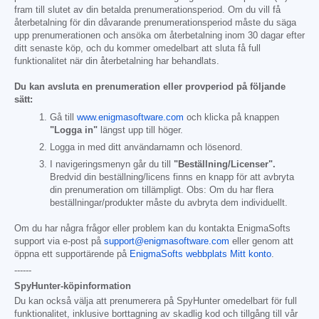
fram till slutet av din betalda prenumerationsperiod. Om du vill få
återbetalning för din dåvarande prenumerationsperiod måste du säga
upp prenumerationen och ansöka om återbetalning inom 30 dagar efter
ditt senaste köp, och du kommer omedelbart att sluta få full
funktionalitet när din återbetalning har behandlats.
Du kan avsluta en prenumeration eller provperiod på följande
sätt:
Gå till
www.enigmasoftware.com
och klicka på knappen
"Logga in"
längst upp till höger.
Logga in med ditt användarnamn och lösenord.
I navigeringsmenyn går du till
"Beställning/Licenser".
Bredvid din beställning/licens finns en knapp för att avbryta
din prenumeration om tillämpligt. Obs: Om du har flera
beställningar/produkter måste du avbryta dem individuellt.
Om du har några frågor eller problem kan du kontakta EnigmaSofts
support via e-post på
support@enigmasoftware.com
eller genom att
öppna ett supportärende på
EnigmaSofts webbplats Mitt konto
.
------
SpyHunter-köpinformation
Du kan också välja att prenumerera på SpyHunter omedelbart för full
funktionalitet, inklusive borttagning av skadlig kod och tillgång till vår