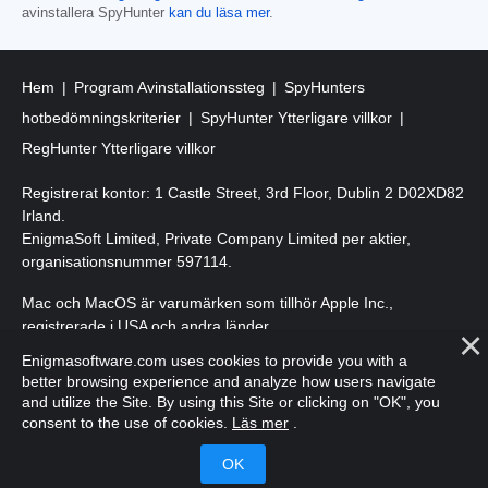
avinstallera SpyHunter
kan du läsa mer
.
Hem
Program Avinstallationssteg
SpyHunters
hotbedömningskriterier
SpyHunter Ytterligare villkor
RegHunter Ytterligare villkor
Registrerat kontor: 1 Castle Street, 3rd Floor, Dublin 2 D02XD82
Irland.
EnigmaSoft Limited, Private Company Limited per aktier,
organisationsnummer 597114.
Mac och MacOS är varumärken som tillhör Apple Inc.,
registrerade i USA och andra länder.
Enigmasoftware.com uses cookies to provide you with a
Upphovsrätt 2016-
2026
. EnigmaSoft Ltd. Med ensamrätt.
better browsing experience and analyze how users navigate
and utilize the Site. By using this Site or clicking on "OK", you
consent to the use of cookies.
Läs mer
.