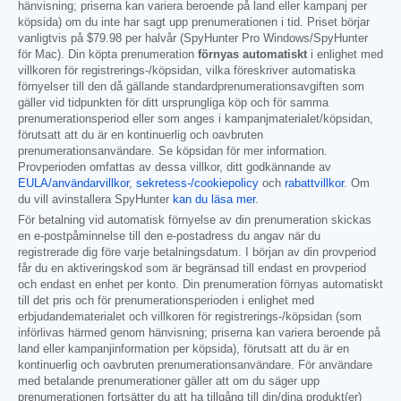
hänvisning; priserna kan variera beroende på land eller kampanj per
köpsida) om du inte har sagt upp prenumerationen i tid. Priset börjar
vanligtvis på
$79.98
per halvår (SpyHunter Pro Windows/SpyHunter
för Mac). Din köpta prenumeration
förnyas automatiskt
i enlighet med
villkoren för registrerings-/köpsidan, vilka föreskriver automatiska
förnyelser till den då gällande standardprenumerationsavgiften som
gäller vid tidpunkten för ditt ursprungliga köp och för samma
prenumerationsperiod eller som anges i kampanjmaterialet/köpsidan,
förutsatt att du är en kontinuerlig och oavbruten
prenumerationsanvändare. Se köpsidan för mer information.
Provperioden omfattas av dessa villkor, ditt godkännande av
EULA/användarvillkor
,
sekretess-/cookiepolicy
och
rabattvillkor
. Om
du vill avinstallera SpyHunter
kan du läsa mer
.
För betalning vid automatisk förnyelse av din prenumeration skickas
en e-postpåminnelse till den e-postadress du angav när du
registrerade dig före varje betalningsdatum. I början av din provperiod
får du en aktiveringskod som är begränsad till endast en provperiod
och endast en enhet per konto. Din prenumeration förnyas automatiskt
till det pris och för prenumerationsperioden i enlighet med
erbjudandematerialet och villkoren för registrerings-/köpsidan (som
införlivas härmed genom hänvisning; priserna kan variera beroende på
land eller kampanjinformation per köpsida), förutsatt att du är en
kontinuerlig och oavbruten prenumerationsanvändare. För användare
med betalande prenumerationer gäller att om du säger upp
prenumerationen fortsätter du att ha tillgång till din/dina produkt(er)