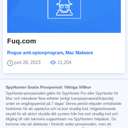
Fuq.com
Rogue anti-spionprogram
,
Mac Malware
juni 26, 2023
21,204
SpyHunter Gratis Provperiod: Viktiga Villkor
SpyHunter-provperioden gäller för SpyHunter Pro eller SpyHunter för
Mac och inkluderar flera enheter (enligt kampanjmaterial/köpsida)
under en engångsperiod på 7 dagar. Denna period erbjuder omfattande
funktioner för att upptäcka och ta bort skadlig kod, högpresterande
skydd för att aktivt skydda ditt system från hot mot skadlig kod och
tillgång till vårt tekniska supportteam via SpyHunters helpdesk. Du
kommer inte att debiteras i förskott under provperioden, men ett