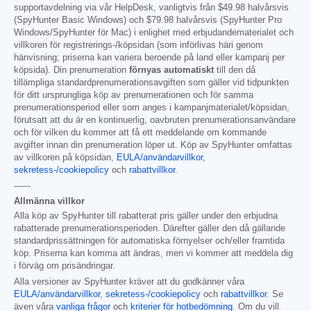
supportavdelning via vår HelpDesk, vanligtvis från
$49.98
halvårsvis
(SpyHunter Basic Windows) och
$79.98
halvårsvis (SpyHunter Pro
Windows/SpyHunter för Mac) i enlighet med erbjudandematerialet och
villkoren för registrerings-/köpsidan (som införlivas häri genom
hänvisning; priserna kan variera beroende på land eller kampanj per
köpsida). Din prenumeration
förnyas automatiskt
till den då
tillämpliga standardprenumerationsavgiften som gäller vid tidpunkten
för ditt ursprungliga köp av prenumerationen och för samma
prenumerationsperiod eller som anges i kampanjmaterialet/köpsidan,
förutsatt att du är en kontinuerlig, oavbruten prenumerationsanvändare
och för vilken du kommer att få ett meddelande om kommande
avgifter innan din prenumeration löper ut. Köp av SpyHunter omfattas
av villkoren på köpsidan,
EULA/användarvillkor
,
sekretess-/cookiepolicy
och
rabattvillkor
.
------
Allmänna villkor
Alla köp av SpyHunter till rabatterat pris gäller under den erbjudna
rabatterade prenumerationsperioden. Därefter gäller den då gällande
standardprissättningen för automatiska förnyelser och/eller framtida
köp. Priserna kan komma att ändras, men vi kommer att meddela dig
i förväg om prisändringar.
Alla versioner av SpyHunter kräver att du godkänner våra
EULA/användarvillkor
,
sekretess-/cookiepolicy
och
rabattvillkor
. Se
även våra
vanliga frågor
och
kriterier för hotbedömning
. Om du vill