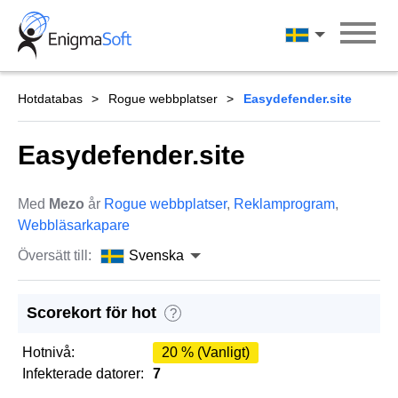
Skip
to
Svenska
content
Hotdatabas
Rogue webbplatser
Easydefender.site
Easydefender.site
Med
Mezo
år
Rogue webbplatser
,
Reklamprogram
,
Webbläsarkapare
Översätt till:
Svenska
Scorekort för hot
?
Hotnivå:
20 % (Vanligt)
Infekterade datorer:
7