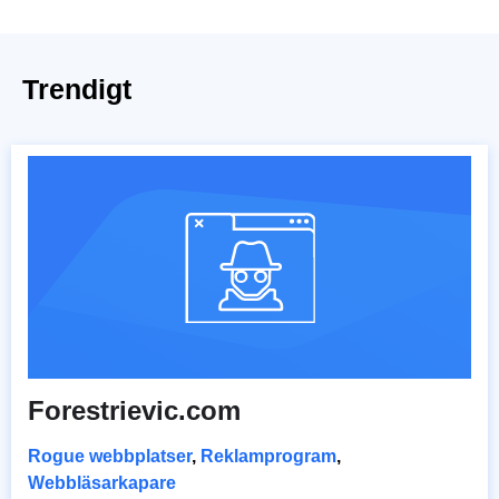
Trendigt
Forestrievic.com
Rogue webbplatser
,
Reklamprogram
,
Webbläsarkapare