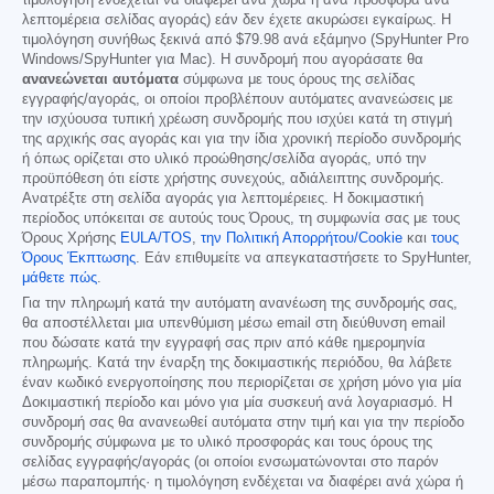
τιμολόγηση ενδέχεται να διαφέρει ανά χώρα ή ανά προσφορά ανά
λεπτομέρεια σελίδας αγοράς) εάν δεν έχετε ακυρώσει εγκαίρως. Η
τιμολόγηση συνήθως ξεκινά από
$79.98
ανά εξάμηνο (SpyHunter Pro
Windows/SpyHunter για Mac). Η συνδρομή που αγοράσατε θα
ανανεώνεται αυτόματα
σύμφωνα με τους όρους της σελίδας
εγγραφής/αγοράς, οι οποίοι προβλέπουν αυτόματες ανανεώσεις με
την ισχύουσα τυπική χρέωση συνδρομής που ισχύει κατά τη στιγμή
της αρχικής σας αγοράς και για την ίδια χρονική περίοδο συνδρομής
ή όπως ορίζεται στο υλικό προώθησης/σελίδα αγοράς, υπό την
προϋπόθεση ότι είστε χρήστης συνεχούς, αδιάλειπτης συνδρομής.
Ανατρέξτε στη σελίδα αγοράς για λεπτομέρειες. Η δοκιμαστική
περίοδος υπόκειται σε αυτούς τους Όρους, τη συμφωνία σας με τους
Όρους Χρήσης
EULA/TOS
,
την Πολιτική Απορρήτου/Cookie
και
τους
Όρους Έκπτωσης
. Εάν επιθυμείτε να απεγκαταστήσετε το SpyHunter,
μάθετε πώς
.
Για την πληρωμή κατά την αυτόματη ανανέωση της συνδρομής σας,
θα αποστέλλεται μια υπενθύμιση μέσω email στη διεύθυνση email
που δώσατε κατά την εγγραφή σας πριν από κάθε ημερομηνία
πληρωμής. Κατά την έναρξη της δοκιμαστικής περιόδου, θα λάβετε
έναν κωδικό ενεργοποίησης που περιορίζεται σε χρήση μόνο για μία
Δοκιμαστική περίοδο και μόνο για μία συσκευή ανά λογαριασμό. Η
συνδρομή σας θα ανανεωθεί αυτόματα στην τιμή και για την περίοδο
συνδρομής σύμφωνα με το υλικό προσφοράς και τους όρους της
σελίδας εγγραφής/αγοράς (οι οποίοι ενσωματώνονται στο παρόν
μέσω παραπομπής· η τιμολόγηση ενδέχεται να διαφέρει ανά χώρα ή