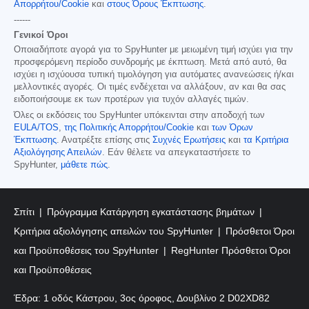
Απορρήτου/Cookie
και
στους Όρους Έκπτωσης
.
------
Γενικοί Όροι
Οποιαδήποτε αγορά για το SpyHunter με μειωμένη τιμή ισχύει για την
προσφερόμενη περίοδο συνδρομής με έκπτωση. Μετά από αυτό, θα
ισχύει η ισχύουσα τυπική τιμολόγηση για αυτόματες ανανεώσεις ή/και
μελλοντικές αγορές. Οι τιμές ενδέχεται να αλλάξουν, αν και θα σας
ειδοποιήσουμε εκ των προτέρων για τυχόν αλλαγές τιμών.
Όλες οι εκδόσεις του SpyHunter υπόκεινται στην αποδοχή των
EULA/TOS
,
της Πολιτικής Απορρήτου/Cookie
και
των Όρων
Έκπτωσης
. Ανατρέξτε επίσης στις
Συχνές Ερωτήσεις
και
τα Κριτήρια
Αξιολόγησης Απειλών
. Εάν θέλετε να απεγκαταστήσετε το
SpyHunter,
μάθετε πώς
.
Σπίτι
Πρόγραμμα Κατάργηση εγκατάστασης βημάτων
Κριτήρια αξιολόγησης απειλών του SpyHunter
Πρόσθετοι Όροι
και Προϋποθέσεις του SpyHunter
RegHunter Πρόσθετοι Όροι
και Προϋποθέσεις
Έδρα: 1 οδός Κάστρου, 3ος όροφος, Δουβλίνο 2 D02XD82