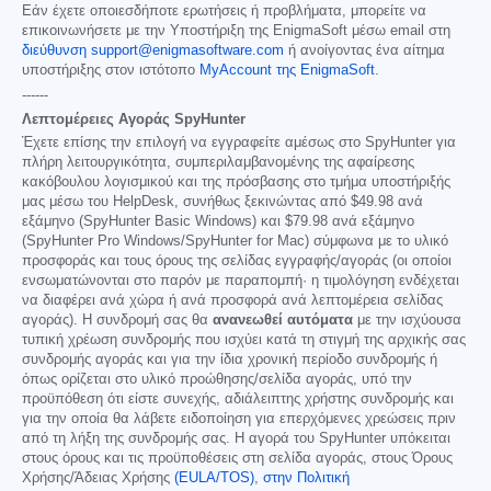
Εάν έχετε οποιεσδήποτε ερωτήσεις ή προβλήματα, μπορείτε να
επικοινωνήσετε με την Υποστήριξη της EnigmaSoft μέσω email στη
διεύθυνση support@enigmasoftware.com
ή ανοίγοντας ένα αίτημα
υποστήριξης στον ιστότοπο
MyAccount της EnigmaSoft
.
------
Λεπτομέρειες Αγοράς SpyHunter
Έχετε επίσης την επιλογή να εγγραφείτε αμέσως στο SpyHunter για
πλήρη λειτουργικότητα, συμπεριλαμβανομένης της αφαίρεσης
κακόβουλου λογισμικού και της πρόσβασης στο τμήμα υποστήριξής
μας μέσω του HelpDesk, συνήθως ξεκινώντας από
$49.98
ανά
εξάμηνο (SpyHunter Basic Windows) και
$79.98
ανά εξάμηνο
(SpyHunter Pro Windows/SpyHunter for Mac) σύμφωνα με το υλικό
προσφοράς και τους όρους της σελίδας εγγραφής/αγοράς (οι οποίοι
ενσωματώνονται στο παρόν με παραπομπή· η τιμολόγηση ενδέχεται
να διαφέρει ανά χώρα ή ανά προσφορά ανά λεπτομέρεια σελίδας
αγοράς). Η συνδρομή σας θα
ανανεωθεί αυτόματα
με την ισχύουσα
τυπική χρέωση συνδρομής που ισχύει κατά τη στιγμή της αρχικής σας
συνδρομής αγοράς και για την ίδια χρονική περίοδο συνδρομής ή
όπως ορίζεται στο υλικό προώθησης/σελίδα αγοράς, υπό την
προϋπόθεση ότι είστε συνεχής, αδιάλειπτης χρήστης συνδρομής και
για την οποία θα λάβετε ειδοποίηση για επερχόμενες χρεώσεις πριν
από τη λήξη της συνδρομής σας. Η αγορά του SpyHunter υπόκειται
στους όρους και τις προϋποθέσεις στη σελίδα αγοράς, στους Όρους
Χρήσης/Άδειας Χρήσης
(EULA/TOS)
,
στην Πολιτική