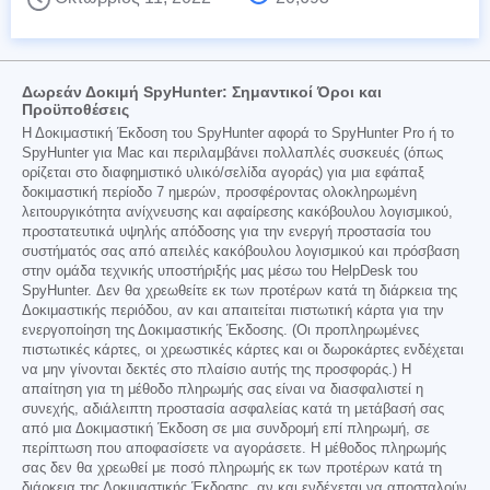
Δωρεάν Δοκιμή SpyHunter: Σημαντικοί Όροι και
Προϋποθέσεις
Η Δοκιμαστική Έκδοση του SpyHunter αφορά το SpyHunter Pro ή το
SpyHunter για Mac και περιλαμβάνει πολλαπλές συσκευές (όπως
ορίζεται στο διαφημιστικό υλικό/σελίδα αγοράς) για μια εφάπαξ
δοκιμαστική περίοδο 7 ημερών, προσφέροντας ολοκληρωμένη
λειτουργικότητα ανίχνευσης και αφαίρεσης κακόβουλου λογισμικού,
προστατευτικά υψηλής απόδοσης για την ενεργή προστασία του
συστήματός σας από απειλές κακόβουλου λογισμικού και πρόσβαση
στην ομάδα τεχνικής υποστήριξής μας μέσω του HelpDesk του
SpyHunter. Δεν θα χρεωθείτε εκ των προτέρων κατά τη διάρκεια της
Δοκιμαστικής περιόδου, αν και απαιτείται πιστωτική κάρτα για την
ενεργοποίηση της Δοκιμαστικής Έκδοσης. (Οι προπληρωμένες
πιστωτικές κάρτες, οι χρεωστικές κάρτες και οι δωροκάρτες ενδέχεται
να μην γίνονται δεκτές στο πλαίσιο αυτής της προσφοράς.) Η
απαίτηση για τη μέθοδο πληρωμής σας είναι να διασφαλιστεί η
συνεχής, αδιάλειπτη προστασία ασφαλείας κατά τη μετάβασή σας
από μια Δοκιμαστική Έκδοση σε μια συνδρομή επί πληρωμή, σε
περίπτωση που αποφασίσετε να αγοράσετε. Η μέθοδος πληρωμής
σας δεν θα χρεωθεί με ποσό πληρωμής εκ των προτέρων κατά τη
διάρκεια της Δοκιμαστικής Έκδοσης, αν και ενδέχεται να αποσταλούν