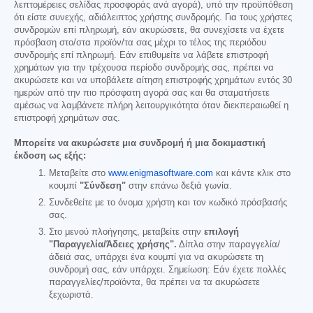
λεπτομέρειες σελίδας προσφοράς ανά αγορά), υπό την προϋπόθεση
ότι είστε συνεχής, αδιάλειπτος χρήστης συνδρομής. Για τους χρήστες
συνδρομών επί πληρωμή, εάν ακυρώσετε, θα συνεχίσετε να έχετε
πρόσβαση στο/στα προϊόν/τα σας μέχρι το τέλος της περιόδου
συνδρομής επί πληρωμή. Εάν επιθυμείτε να λάβετε επιστροφή
χρημάτων για την τρέχουσα περίοδο συνδρομής σας, πρέπει να
ακυρώσετε και να υποβάλετε αίτηση επιστροφής χρημάτων εντός 30
ημερών από την πιο πρόσφατη αγορά σας και θα σταματήσετε
αμέσως να λαμβάνετε πλήρη λειτουργικότητα όταν διεκπεραιωθεί η
επιστροφή χρημάτων σας.
Μπορείτε να ακυρώσετε μια συνδρομή ή μια δοκιμαστική
έκδοση ως εξής:
Μεταβείτε στο
www.enigmasoftware.com
και κάντε κλικ στο
κουμπί
"Σύνδεση"
στην επάνω δεξιά γωνία.
Συνδεθείτε με το όνομα χρήστη και τον κωδικό πρόσβασής
σας.
Στο μενού πλοήγησης, μεταβείτε στην
επιλογή
"Παραγγελία/Άδειες χρήσης".
Δίπλα στην παραγγελία/
άδειά σας, υπάρχει ένα κουμπί για να ακυρώσετε τη
συνδρομή σας, εάν υπάρχει. Σημείωση: Εάν έχετε πολλές
παραγγελίες/προϊόντα, θα πρέπει να τα ακυρώσετε
ξεχωριστά.