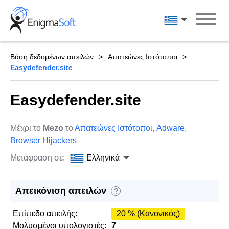
Skip
to
Ελληνικά
content
Βάση δεδομένων απειλών
Απατεώνες Ιστότοποι
Easydefender.site
Easydefender.site
Μέχρι το
Mezo
το
Απατεώνες Ιστότοποι
,
Adware
,
Browser Hijackers
Μετάφραση σε:
Ελληνικά
Απεικόνιση απειλών
?
Επίπεδο απειλής:
20 % (Κανονικός)
Μολυσμένοι υπολογιστές:
7