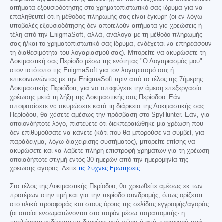
αιτήματα εξουσιοδότησης στο χρηματοπιστωτικό σας ίδρυμα για να
επαληθευτεί ότι η μέθοδος πληρωμής σας είναι έγκυρη (οι εν λόγω
υποβολές εξουσιοδότησης δεν αποτελούν αιτήματα για χρεώσεις ή
τέλη από την EnigmaSoft, αλλά, ανάλογα με τη μέθοδο πληρωμής
σας ή/και το χρηματοπιστωτικό σας ίδρυμα, ενδέχεται να επηρεάσουν
τη διαθεσιμότητα του λογαριασμού σας). Μπορείτε να ακυρώσετε τη
Δοκιμαστική σας Περίοδο μέσω της ενότητας "Ο Λογαριασμός μου"
στον ιστότοπο της EnigmaSoft για τον λογαριασμό σας ή
επικοινωνώντας με την EnigmaSoft πριν από το τέλος της 7ήμερης
Δοκιμαστικής Περιόδου, για να αποφύγετε την άμεση επεξεργασία
χρέωσης μετά τη λήξη της Δοκιμαστικής σας Περίοδου. Εάν
αποφασίσετε να ακυρώσετε κατά τη διάρκεια της Δοκιμαστικής σας
Περίοδου, θα χάσετε αμέσως την πρόσβαση στο SpyHunter. Εάν, για
οποιονδήποτε λόγο, πιστεύετε ότι διεκπεραιώθηκε μια χρέωση που
δεν επιθυμούσατε να κάνετε (κάτι που θα μπορούσε να συμβεί, για
παράδειγμα, λόγω διαχείρισης συστήματος), μπορείτε επίσης να
ακυρώσετε και να λάβετε πλήρη επιστροφή χρημάτων για τη χρέωση
οποιαδήποτε στιγμή εντός 30 ημερών από την ημερομηνία της
χρέωσης αγοράς. Δείτε
τις Συχνές Ερωτήσεις
.
Στο τέλος της Δοκιμαστικής Περίοδου, θα χρεωθείτε αμέσως εκ των
προτέρων στην τιμή και για την περίοδο συνδρομής, όπως ορίζεται
στο υλικό προσφοράς και στους όρους της σελίδας εγγραφής/αγοράς
(οι οποίοι ενσωματώνονται στο παρόν μέσω παραπομπής· η