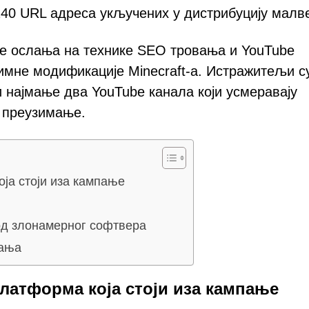
40 URL адреса укључених у дистрибуцију малв
се ослања на технике SEO тровања и YouTube
имне модификације Minecraft-а. Истражитељи с
најмање два YouTube канала који усмеравају
а преузимање.
ја стоји иза кампање
од злонамерног софтвера
рања
атформа која стоји иза кампање