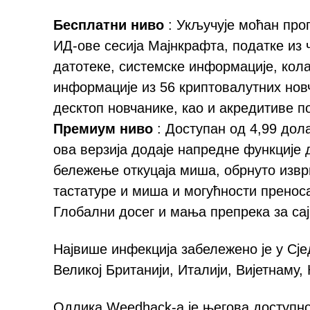
Бесплатни ниво
: Укључује моћан про
ИД-ове сесија Мајнкрафта, податке из 
датотеке, системске информације, кола
информације из 56 криптовалутних новч
десктоп новчанике, као и акредитиве 
Премиум ниво
: Доступан од 4,99 дол
ова верзија додаје напредне функције 
бележење откуцаја миша, обрнуто из
тастатуре и миша и могућности преноса
Глобални досег и мања препрека за са
Највише инфекција забележено је у Сј
Великој Британији, Италији, Вијетнаму,
Одлика Weedhack-а је његова доступно