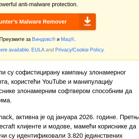
werful anti-malware protection.
nter’s Malware Remover
Преузмите за
Виндовс®
и
Мац®
.
ere available.
EULA
and
Privacy/Cookie Policy
.
или су софистицирану кампању злонамерног
та, користећи YouTube и манипулацију
иснике злонамерним софтвером способним да
има.
ck, активна је од јануара 2026. године. Претњ
craft клијенте и модове, мамећи кориснике да
чи су идентификовали 3.820 јединствених