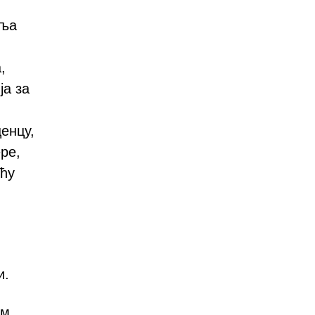
пља
,
ја за
енцу,
ре,
ћу
и.
им