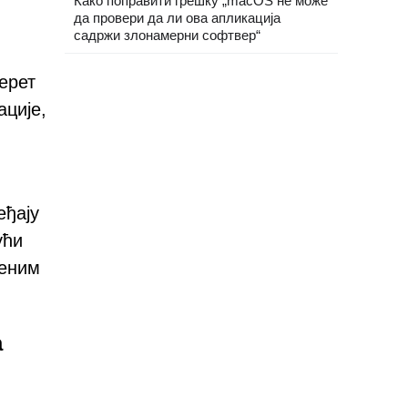
Како поправити грешку „macOS не може
да провери да ли ова апликација
садржи злонамерни софтвер“
ерет
ације,
еђају
ући
женим
а