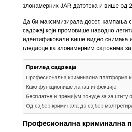
злонамерних JAR датотека и више од 2
Да би максимизирала досег, кампања 
садржај који промовише наводно легит
идентификовали више видео снимака и 
гледаоце ка злонамерним сајтовима з
Преглед садржаја
Професионална криминална платформа ко
Како функционише ланац инфекције
Бесплатне и премијум понуде за заштиту 
Од сајбер криминала до сајбер малтрети
Професионална криминална пл