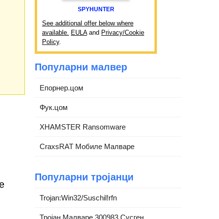
SPYHUNTER
See additional offer below where
available.
EULA
and
Privacy/Cookie
Policy
.
Популарни малвер
Епорнер.цом
Фук.цом
XHAMSTER Ransomware
CraxsRAT Мобиле Малваре
Популарни тројанци
е
Trojan:Win32/Suschil!rfn
Тројан.Малваре.300983.Сусген