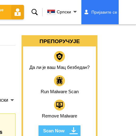
ше
Претрага
Српски
Пријавите се
ПРЕПОРУЧУЈЕ
Да ли је ваш Мац безбедан?
Run Malware Scan
ски
Remove Malware
Scan Now
s