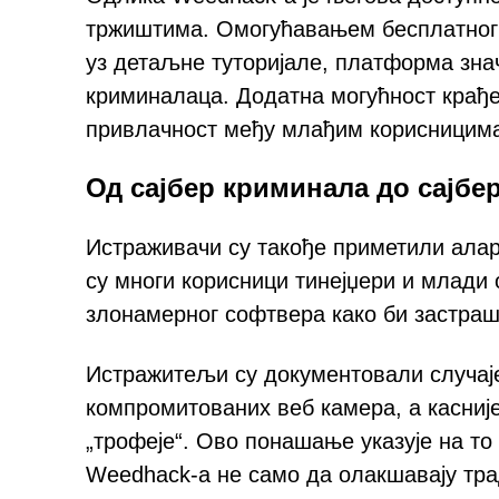
тржиштима. Омогућавањем бесплатног
уз детаљне туторијале, платформа знач
криминалаца. Додатна могућност крађе
привлачност међу млађим корисницима
Од сајбер криминала до сајб
Истраживачи су такође приметили ала
су многи корисници тинејџери и млади 
злонамерног софтвера како би застраш
Истражитељи су документовали случаје
компромитованих веб камера, а касниј
„трофеје“. Ово понашање указује на т
Weedhack-а не само да олакшавају тра