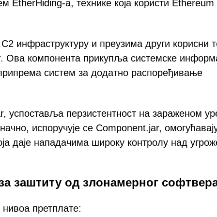
м EtherHiding-а, технике која користи Ethereum
C2 инфраструктуру и преузима други корисни т
jar. Ова компонента прикупља системске информ
и припрема систем за додатно распоређивање
jar, успоставља перзистентност на зараженом ур
начно, испоручује се Component.jar, омогућавај
ја даје нападачима широку контролу над угро
 за заштиту од злонамерног софтвер
 нивоа претплате: