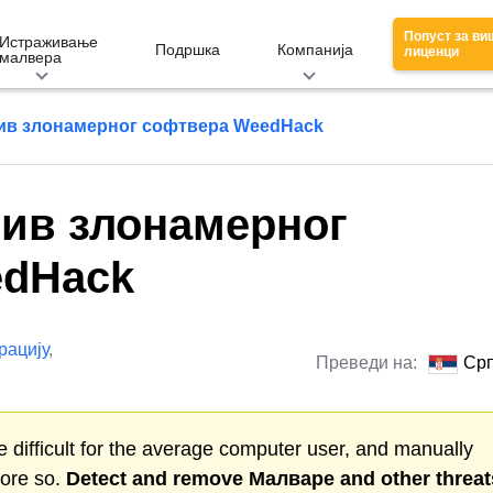
Попуст за ви
Истраживање
Подршка
Компанија
лиценци
малвера
ив злонамерног софтвера WeedHack
ив злонамерног
edHack
рацију
,
Преведи на:
Срп
 difficult for the average computer user, and manually
more so.
Detect and remove
Малваре
and other threat