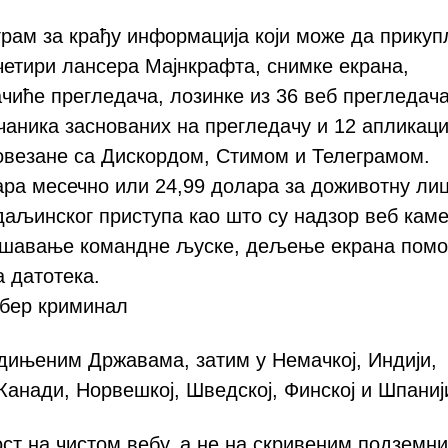
грам за крађу информација који може да прику
четири лансера Мајнкрафта, снимке екрана,
чиће прегледача, лозинке из 36 веб прегледача
аника заснованих на прегледачу и 12 апликаци
повезане са Дискордом, Стимом и Телеграмом.
ара месечно или 24,99 долара за доживотну лиц
даљинског приступа као што су надзор веб каме
вршавање командне љуске, дељење екрана помо
 датотека.
јбер криминал
едињеним Државама, затим у Немачкој, Индији,
 Канади, Норвешкој, Шведској, Финској и Шпаниј
ст на чистом вебу, а не на скривеним подземн