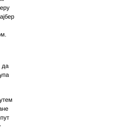
еру
ајбер
ом.
 да
тупа
путем
ане
опут
у