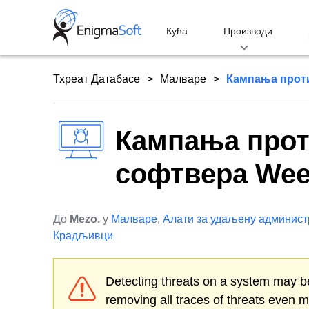
Skip
to
Кућа
Производи
content
Тхреат Датабасе
Малваре
Кампања прот
Кампања прот
софтвера We
До
Mezo.
у
Малваре
,
Алати за удаљену админист
Крадљивци
Detecting threats on a system may be
removing all traces of threats even 