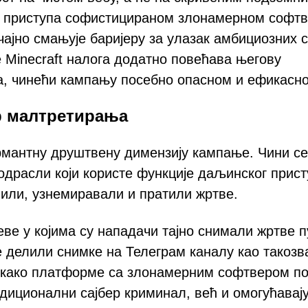
 приступа софистицираном злонамерном софтв
ајно смањује баријеру за улазак амбициозних с
 Minecraft налога додатно повећава његову
, чинећи кампању посебно опасном и ефикасн
ер малтретирања
рмантну друштвену димензију кампање. Чини се
одрасли који користе функције даљинског прис
или, узнемиравали и пратили жртве.
ве у којима су нападачи тајно снимали жртве 
е делили снимке на Телеграм каналу као такозв
о како платформе са злонамерним софтвером п
диционални сајбер криминал, већ и омогућавај