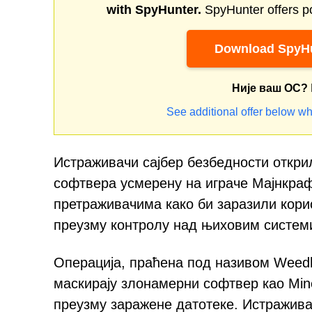
with SpyHunter.
SpyHunter offers po
Download SpyHu
Није ваш ОС?
See additional offer below wh
Истраживачи сајбер безбедности откр
софтвера усмерену на играче Мајнкраф
претраживачима како би заразили кор
преузму контролу над њиховим систем
Операција, праћена под називом Weedha
маскирају злонамерни софтвер као Mine
преузму заражене датотеке. Истражива