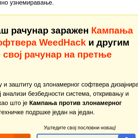
лно узнемиравање.
ваш рачунар заражен
Кампања
софтвера WeedHack
и другим
 свој рачунар на претње
ју и заштиту од злонамерног софтвера дизајнир
ј анализи безбедности система, откривању и
као што је
Кампања против злонамерног
 техничке подршке један на један.
Уштедите свој пословни новац!