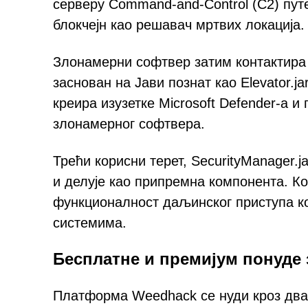
серверу Command-and-Control (C2) путе
блокчејн као решавач мртвих локација.
Злонамерни софтвер затим контактира 
заснован на Јави познат као Elevator.
креира изузетке Microsoft Defender-а 
злонамерног софтвера.
Трећи корисни терет, SecurityManager.
и делује као припремна компонента. Ко
функционалност даљинског приступа ко
системима.
Бесплатне и премијум понуде
Платформа Weedhack се нуди кроз два