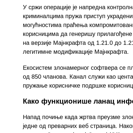
У сржи операције је напредна контролна
криминалцима пружа приступ украдени
могућностима праћења компромитовани
корисницима да генеришу прилагођене
на верзије Мајнкрафта од 1.21.0 до 1.2
легитимне модификације Мајнкрафта.
Екосистем злонамерног софтвера се п
од 850 чланова. Канал служи као цент
пружање корисничке подршке корисни
Како функционише ланац инф
Напад почиње када жртва преузме злон
једне од преварних веб страница. Нак