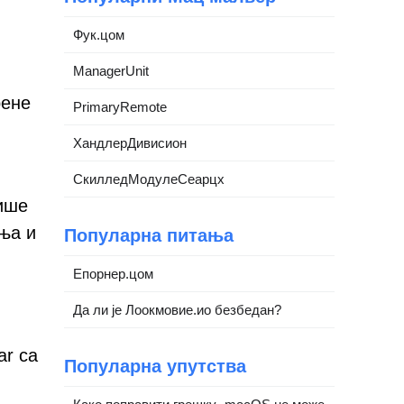
Фук.цом
ManagerUnit
рене
PrimaryRemote
ХандлерДивисион
СкилледМодулеСеарцх
ише
ња и
Популарна питања
Епорнер.цом
Да ли је Лоокмовие.ио безбедан?
ar са
Популарна упутства