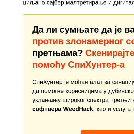
циљано сајбер малтретирање и дигита
Да ли сумњате да је 
против злонамерног 
претњама?
Скенирајте
помоћу СпиХунтер-а
СпиХунтер је моћан алат за санаци
да помогне корисницима у дубинско
уклањању широког спектра претњи 
софтвера WeedHack
, као и услуга