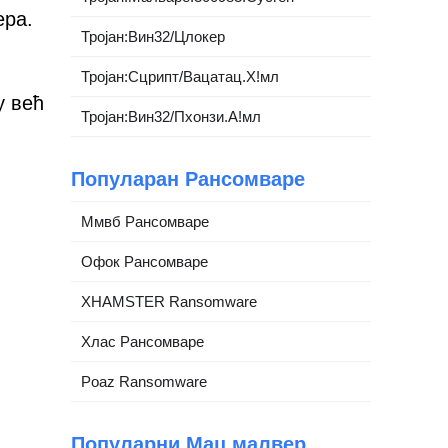
ера.
Тројан:Вин32/Цлокер
Тројан:Сцрипт/Вацатац.Х!мл
у већ
Тројан:Вин32/Пхонзи.А!мл
Популаран Рансомваре
Ммвб Рансомваре
Офок Рансомваре
XHAMSTER Ransomware
Хлас Рансомваре
Poaz Ransomware
Популарни Мац малвер