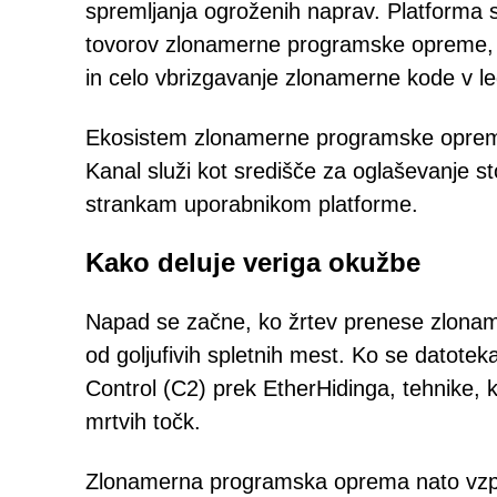
spremljanja ogroženih naprav. Platforma s
tovorov zlonamerne programske opreme, n
in celo vbrizgavanje zlonamerne kode v le
Ekosistem zlonamerne programske opreme 
Kanal služi kot središče za oglaševanje st
strankam uporabnikom platforme.
Kako deluje veriga okužbe
Napad se začne, ko žrtev prenese zlona
od goljufivih spletnih mest. Ko se datot
Control (C2) prek EtherHidinga, tehnike, 
mrtvih točk.
Zlonamerna programska oprema nato vzpost