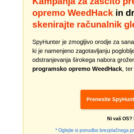
Kampanja za zaščito p
opremo WeedHack
in d
skenirajte računalnik g
SpyHunter je zmogljivo orodje za san
ki je namenjeno zagotavljanju pogloblj
odstranjevanja širokega nabora grožen
programsko opremo WeedHack
, te
Prenesite SpyHunt
Ni vaš OS?
* Oglejte si ponudbo brezplačnega p