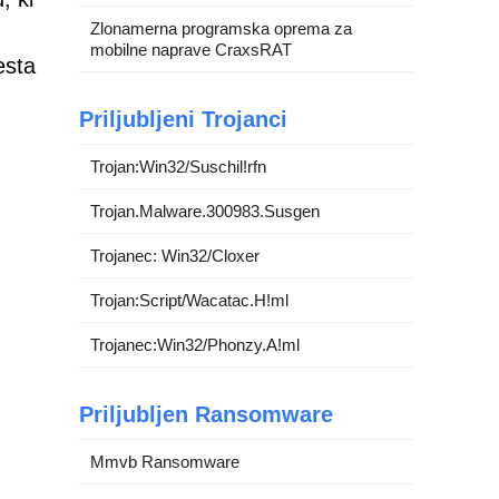
Zlonamerna programska oprema za
mobilne naprave CraxsRAT
esta
Priljubljeni Trojanci
Trojan:Win32/Suschil!rfn
Trojan.Malware.300983.Susgen
Trojanec: Win32/Cloxer
Trojan:Script/Wacatac.H!ml
Trojanec:Win32/Phonzy.A!ml
Priljubljen Ransomware
Mmvb Ransomware