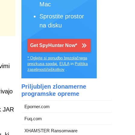
Mac
Sprostite prostor
na disku
Get SpyHunter Now*
* Oglejte si ponudbo brezplačnega
preizkusa spodaj.
EULA
in
Politika
vimi
zasebnosti/piškotkov
.
Priljubljen zlonamerne
ivajo
programske opreme
Eporner.com
ek JAR
Fuq.com
XHAMSTER Ransomware
, ki