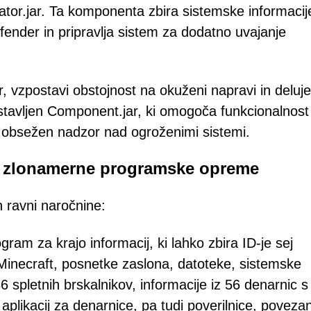
vator.jar. Ta komponenta zbira sistemske informacij
fender in pripravlja sistem za dodatno uvajanje
r, vzpostavi obstojnost na okuženi napravi in deluje
stavljen Component.jar, ki omogoča funkcionalnost
 obsežen nadzor nad ogroženimi sistemi.
be zlonamerne programske opreme
 ravni naročnine:
gram za krajo informacij, ki lahko zbira ID-je sej
v Minecraft, posnetke zaslona, datoteke, sistemske
36 spletnih brskalnikov, informacije iz 56 denarnic s
 aplikacij za denarnice, pa tudi poverilnice, poveza