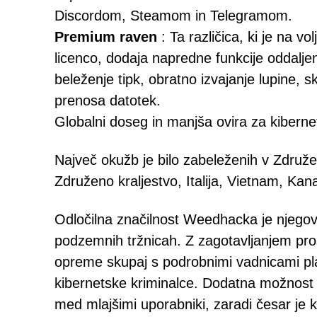
Discordom, Steamom in Telegramom.
Premium raven
: Ta različica, ki je na 
licenco, dodaja napredne funkcije oddalj
beleženje tipk, obratno izvajanje lupine, 
prenosa datotek.
Globalni doseg in manjša ovira za kibernet
Največ okužb je bilo zabeleženih v Združen
Združeno kraljestvo, Italija, Vietnam, Ka
Odločilna značilnost Weedhacka je njegova
podzemnih tržnicah. Z zagotavljanjem pr
opreme skupaj s podrobnimi vadnicami pl
kibernetske kriminalce. Dodatna možnost 
med mlajšimi uporabniki, zaradi česar je 