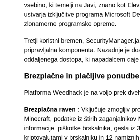
vsebino, ki temelji na Javi, znano kot Ele
ustvarja izključitve programa Microsoft De
zlonamerne programske opreme.
Tretji koristni bremen, SecurityManager.ja
pripravljalna komponenta. Nazadnje je do
oddaljenega dostopa, ki napadalcem daje
Brezplačne in plačljive ponud
Platforma Weedhack je na voljo prek dveh
Brezplačna raven
: Vključuje zmogljiv pro
Minecraft, podatke iz štirih zaganjalniko
informacije, piškotke brskalnika, gesla iz 
kriptovalutami v brskalniku in 12 namiznih