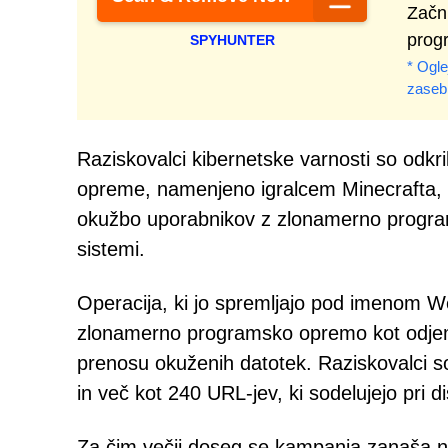
Začn
progr
SPYHUNTER
* Ogle
zaseb
Raziskovalci kibernetske varnosti so odkr
opreme, namenjeno igralcem Minecrafta, k
okužbo uporabnikov z zlonamerno progra
sistemi.
Operacija, ki jo spremljajo pod imenom We
zlonamerno programsko opremo kot odjema
prenosu okuženih datotek. Raziskovalci so
in več kot 240 URL-jev, ki sodelujejo pri 
Za čim večji doseg se kampanja zanaša na