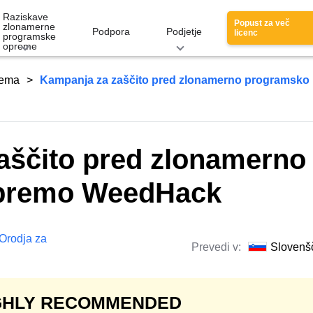
Raziskave
Popust za več
zlonamerne
Podpora
Podjetje
licenc
programske
opreme
rema
Kampanja za zaščito pred zlonamerno programsko
aščito pred zlonamerno
premo WeedHack
Orodja za
Prevedi v:
Slovenš
GHLY RECOMMENDED