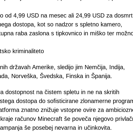
voljo od 4,99 USD na mesec ali 24,99 USD za dosmr
enega dostopa, kot so nadzor s spletno kamero,
skupna raba zaslona s tipkovnico in miško ter možno
sko kriminaliteto
ih državah Amerike, sledijo jim Nemčija, Indija,
nada, Norveška, Švedska, Finska in Španija.
 dostopnost na čistem spletu in ne na skritih
ostega dostopa do sofisticirane zlonamerne progr
atforma znatno znižuje vstopne ovire za ambiciozn
kraje računov Minecraft še poveča njegovo privlač
kampanja še posebej nevarna in učinkovita.