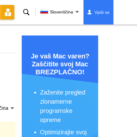
Iskanje
Slovenščina
Vpiši se
Je vaš Mac varen?
Zaščitite svoj Mac
BREZPLAČNO!
Zaženite pregled
zlonamerne
čina
programske
opreme
Optimizirajte svoj