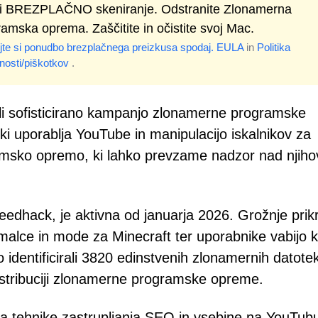
i BREZPLAČNO skeniranje. Odstranite Zlonamerna
amska oprema. Zaščitite in očistite svoj Mac.
jte si ponudbo brezplačnega preizkusa spodaj.
EULA
in
Politika
nosti/piškotkov
.
ili sofisticirano kampanjo zlonamerne programske
i uporablja YouTube in manipulacijo iskalnikov za
msko opremo, ki lahko prevzame nadzor nad njiho
edhack, je aktivna od januarja 2026. Grožnje prikr
lce in mode za Minecraft ter uporabnike vabijo k
 identificirali 3820 edinstvenih zlonamernih datot
distribuciji zlonamerne programske opreme.
 tehnike zastrupljanja SEO in vsebine na YouTubu