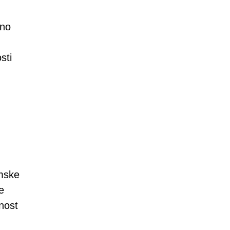
tno
sti
amske
e
nost