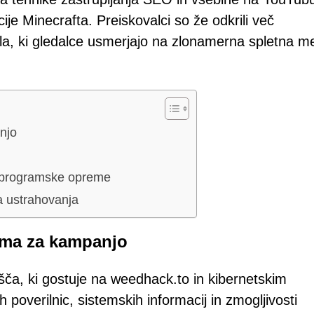
je Minecrafta. Preiskovalci so že odkrili več
a, ki gledalce usmerjajo na zlonamerna spletna m
njo
e programske opreme
a ustrahovanja
orma za kampanjo
šča, ki gostuje na weedhack.to in kibernetskim
overilnic, sistemskih informacij in zmogljivosti