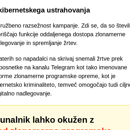
 kibernetskega ustrahovanja
 družbeno razsežnost kampanje. Zdi se, da so števil
izkoriščajo funkcije oddaljenega dostopa zlonamerne
govanje in spremljanje žrtev.
aterih so napadalci na skrivaj snemali žrtve prek
li posnetke na kanalu Telegram kot tako imenovane
tforme zlonamerne programske opreme, kot je
ernetsko kriminaliteto, temveč omogočajo tudi ciljn
italno nadlegovanje.
čunalnik lahko okužen z