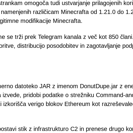
trankam omogoča tudi ustvarjanje prilagojenih kori
amenjenih različicam Minecrafta od 1.21.0 do 1.2
gitimne modifikacije Minecrafta.
se trži prek Telegram kanala z več kot 850 člani
oritve, distribucijo posodobitev in zagotavljanje po
merno datoteko JAR z imenom DonutDupe.jar z en
eka izvede, pridobi podatke o strežniku Command-an
ki izkorišča verigo blokov Ethereum kot razreševale
avi stik z infrastrukturo C2 in prenese drugo kor