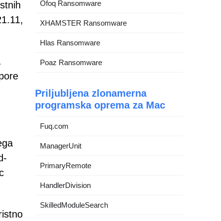
Ofoq Ransomware
stnih
1.11,
XHAMSTER Ransomware
Hlas Ransomware
.
Poaz Ransomware
dpore
Priljubljena zlonamerna
programska oprema za Mac
Fuq.com
ega
ManagerUnit
d-
PrimaryRemote
c
HandlerDivision
SkilledModuleSearch
istno