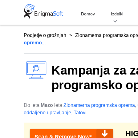
Skip
to
Domov
Izdelki
content
Podjetje o grožnjah
Zlonamerna programska op
opremo...
Kampanja za z
programsko o
Do leta
Mezo
leta
Zlonamerna programska oprema
,
oddaljeno upravljanje
,
Tatovi
HI
Scan & Remove Now*