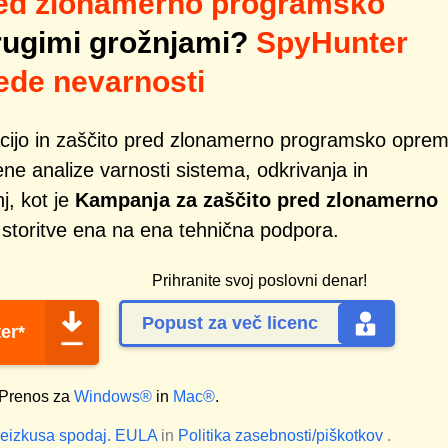
red zlonamerno programsko
rugimi grožnjami?
SpyHunter
lede nevarnosti
acijo in zaščito pred zlonamerno programsko oprem
ene analize varnosti sistema, odkrivanja in
j, kot je
Kampanja za zaščito pred zlonamerno
r storitve ena na ena tehnična podpora.
Prihranite svoj poslovni denar!
Popust za več licenc
er*
Prenos za
Windows®
in
Mac®
.
reizkusa spodaj.
EULA
in
Politika zasebnosti/piškotkov
.