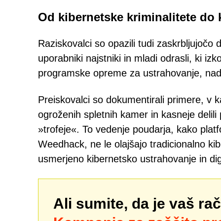
Od kibernetske kriminalitete do
Raziskovalci so opazili tudi zaskrbljujočo
uporabniki najstniki in mladi odrasli, ki 
programske opreme za ustrahovanje, nadle
Preiskovalci so dokumentirali primere, v k
ogroženih spletnih kamer in kasneje deli
»trofeje«. To vedenje poudarja, kako pla
Weedhack, ne le olajšajo tradicionalno kib
usmerjeno kibernetsko ustrahovanje in dig
Ali sumite, da je vaš ra