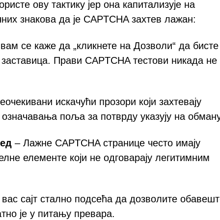
ристе ову тактику јер она капитализује на
чних знакова да је CAPTCHA захтев лажан:
вам се каже да „кликнете на Дозволи“ да бисте
на заставица. Прави CAPTCHA тестови никада не
еочекивани искачући прозори који захтевају
означавања поља за потврду указују на обману
ред
– Лажне CAPTCHA странице често имају
лне елементе који не одговарају легитимним
 вас сајт стално подсећа да дозволите обавеш
тно је у питању превара.