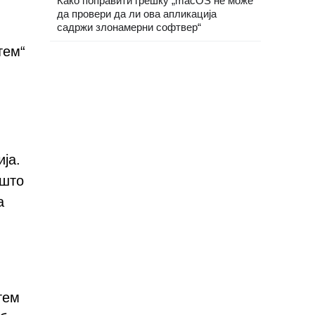
Како поправити грешку „macOS не може
да провери да ли ова апликација
садржи злонамерни софтвер“
тем“
ја.
 што
а
тем