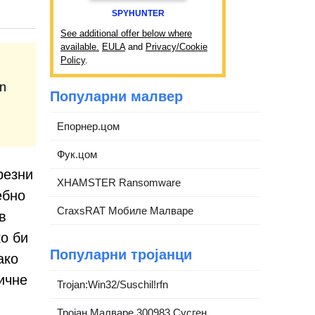
SPYHUNTER
See additional offer below where
available.
EULA
and
Privacy/Cookie
Policy
.
an
Популарни малвер
Епорнер.цом
Фук.цом
резни
XHAMSTER Ransomware
ебно
CraxsRAT Мобиле Малваре
в
ко би
Популарни тројанци
ако
ичне
Trojan:Win32/Suschil!rfn
Тројан.Малваре.300983.Сусген