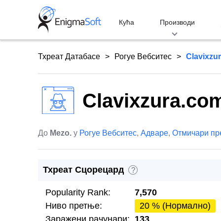
Skip
to
Кућа
Производи
content
Тхреат Датабасе
Рогуе Вебситес
Clavixzu
Clavixzura.co
До
Mezo.
у
Рогуе Вебситес
,
Адваре
,
Отмичари пр
Тхреат Сцорецард
?
Popularity Rank:
7,570
Ниво претње:
20 % (Нормално)
Заражени рачунари:
133