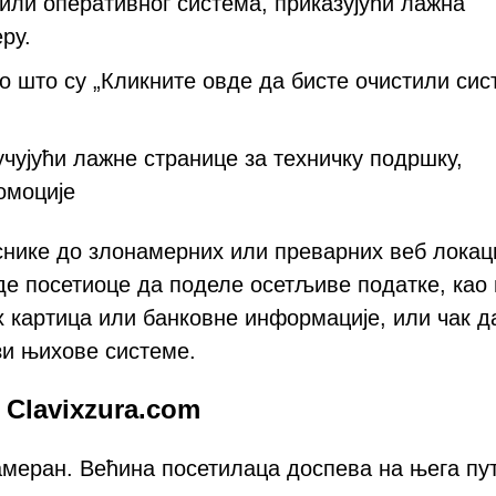
или оперативног система, приказујући лажна
ру.
ао што су „Кликните овде да бисте очистили сис
чујући лажне странице за техничку подршку,
омоције
снике до злонамерних или преварних веб локаци
де посетиоце да поделе осетљиве податке, као
их картица или банковне информације, или чак д
зи њихове системе.
 Clavixzura.com
 намеран. Већина посетилаца доспева на њега пу