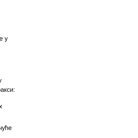
е у
у
акси:
х
чуће