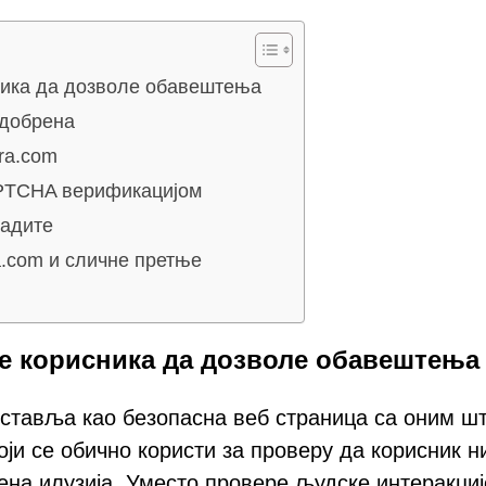
ика да дозволе обавештења
одобрена
ra.com
PTCHA верификацијом
радите
a.com и сличне претње
е корисника да дозволе обавештења
дставља као безопасна веб страница са оним ш
ји се обично користи за проверу да корисник н
на илузија. Уместо провере људске интеракциј