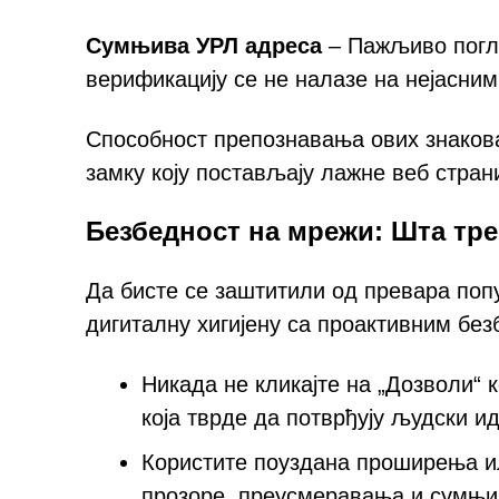
Сумњива УРЛ адреса
– Пажљиво погле
верификацију се не налазе на нејасни
Способност препознавања ових знаков
замку коју постављају лажне веб страни
Безбедност на мрежи: Шта тре
Да бисте се заштитили од превара попу
дигиталну хигијену са проактивним бе
Никада не кликајте на „Дозволи“
која тврде да потврђују људски ид
Користите поуздана проширења ил
прозоре, преусмеравања и сумњи