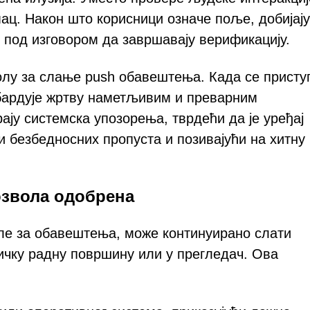
ц. Након што корисници означе поље, добијају
, под изговором да завршавају верификацију.
олу за слање push обавештења. Када се присту
мбардује жртву наметљивим и преварним
ју системска упозорења, тврдећи да је уређај
 безбедносних пропуста и позивајући на хитну
озвола одобрена
оле за обавештења, може континуирано слати
ичку радну површину или у прегледач. Ова