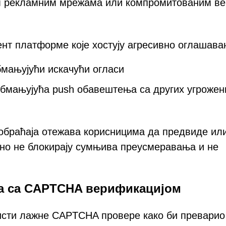
 рекламним мрежама или компромитованим ве
ент платформе које хостују агресивно оглашав
мањујући искачући огласи
бмањујућа push обавештења са других угрожен
обраћаја отежава корисницима да предвиде ил
ивно не блокирају сумњива преусмеравања и не
а са CAPTCHA верификацијом
користи лажне CAPTCHA провере како би преварио