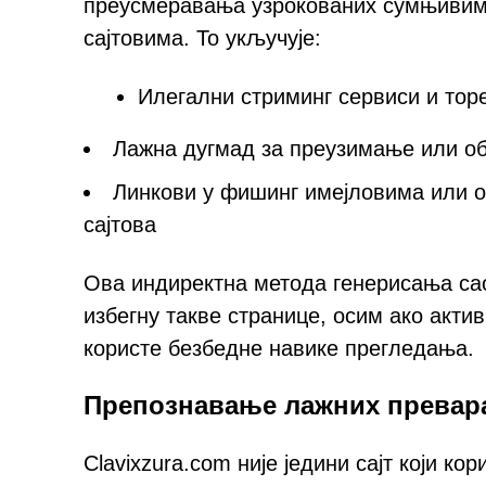
преусмеравања узрокованих сумњивим
сајтовима. То укључује:
Илегални стриминг сервиси и тор
Лажна дугмад за преузимање или об
Линкови у фишинг имејловима или о
сајтова
Ова индиректна метода генерисања са
избегну такве странице, осим ако акт
користе безбедне навике прегледања.
Препознавање лажних превар
Clavixzura.com није једини сајт који 