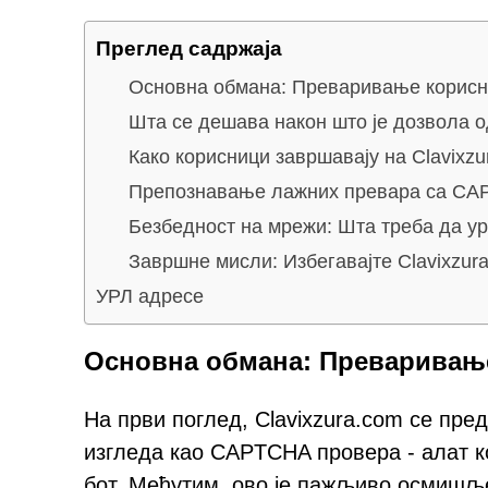
Преглед садржаја
Основна обмана: Преваривање корисн
Шта се дешава након што је дозвола 
Како корисници завршавају на Clavixzu
Препознавање лажних превара са CA
Безбедност на мрежи: Шта треба да у
Завршне мисли: Избегавајте Clavixzur
УРЛ адресе
Основна обмана: Преваривањ
На први поглед, Clavixzura.com се пре
изгледа као CAPTCHA провера - алат ко
бот. Међутим, ово је пажљиво осмишље