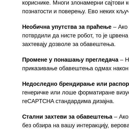
кориснике. Многи злонамерни сајтови ко
познатости и поверењу. Ево неких кљу
Необична упутства за праћење
– Ако 
потврдили да нисте робот, то је црве
захтевају дозволе за обавештења.
Промене у понашању прегледача
– Н
приказивање обавештења одмах након 
Недоследно брендирање или распо
генеричке или лоше форматиране визуе
reCAPTCHA стандардима дизајна.
Стални захтеви за обавештења
– Ако
без обзира на вашу интеракцију, верова