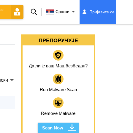
ше
Претрага
Српски
Пријавите се
ПРЕПОРУЧУЈЕ
Да ли је ваш Мац безбедан?
ски
Run Malware Scan
Remove Malware
Scan Now