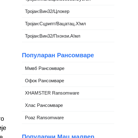
Тројан:Вин32/Цлокер
Тројан:Сцрипт/Вацатац.Х!мл
Тројан:Вин32/Пхонзи.А!мл
Популаран Рансомваре
Ммвб Рансомваре
Офок Рансомваре
XHAMSTER Ransomware
Хлас Рансомваре
Poaz Ransomware
то
ије
Популарни Мац малвер
е,