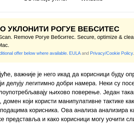
О УКЛОНИТИ РОГУЕ ВЕБСИТЕС
 Scan. Remove Рогуе Вебситес. Secure, optimize & cle
Mac.
itional offer below where available.
EULA
and
Privacy/Cookie Policy
.
уће, важније је него икад да корисници буду оп
оји делују легитимно добри намера. Неки су пос
злоупотребљавају њихово поверење. Један така
m, домен који користи манипулативне тактике ка
подацима корисника. Ова анализа анализира к
ке представља и како корисници могу уочити сл