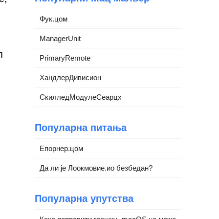
Фук.цом
ManagerUnit
п
PrimaryRemote
ХандлерДивисион
СкилледМодулеСеарцх
Популарна питања
Епорнер.цом
Да ли је Лоокмовие.ио безбедан?
Популарна упутства