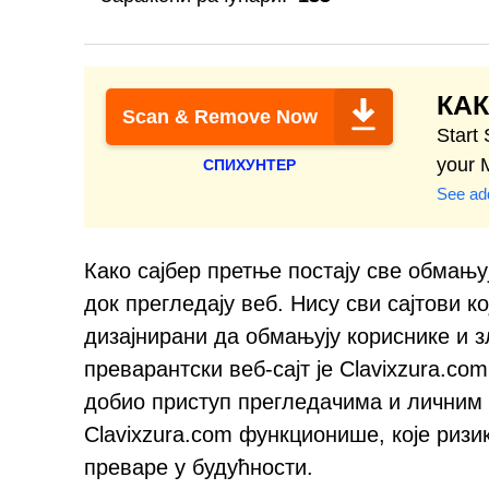
КАК
Scan & Remove Now
Start
your 
СПИХУНТЕР
See add
Како сајбер претње постају све обмањуј
док прегледају веб. Нису сви сајтови к
дизајнирани да обмањују кориснике и 
преварантски веб-сајт је Clavixzura.co
добио приступ прегледачима и личним 
Clavixzura.com функционише, које ризи
преваре у будућности.