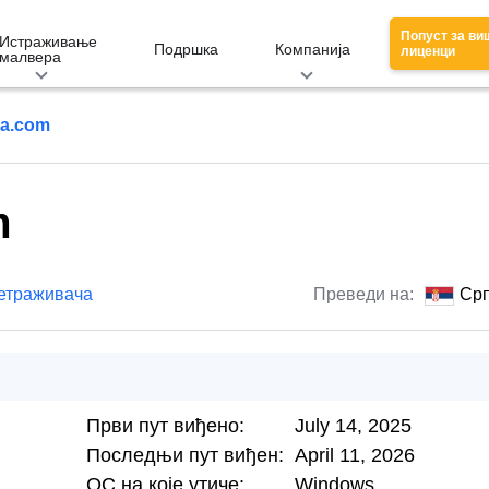
Попуст за ви
Истраживање
Подршка
Компанија
лиценци
малвера
ra.com
m
етраживача
Преведи на:
Срп
Први пут виђено:
July 14, 2025
Последњи пут виђен:
April 11, 2026
ОС на које утиче:
Windows