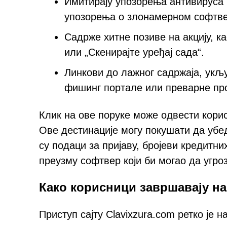
Имитирају упозорења антивируса 
упозорења о злонамерном софтве
Садрже хитне позиве на акцију, к
или „Скенирајте уређај сада“.
Линкови до лажног садржаја, укљу
фишинг портале или преварне пр
Клик на ове поруке може одвести кори
Ове дестинације могу покушати да убе
су подаци за пријаву, бројеви кредитн
преузму софтвер који би могао да угро
Како корисници завршавају на
Приступ сајту Clavixzura.com ретко је