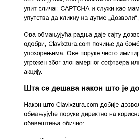
упит сличан CAPTCHA-и служи као мама
упутства да кликну на дугме „Дозволи“
Ова обмањујућа радња даје сајту дозв
одобри, Clavixzura.com почиње да бо
упозорењима. Ове поруке често имитира
угрожен због злонамерног софтвера или
акцију.
Шта се дешава након што је д
Након што Clavixzura.com добије дозв
обмањујуће поруке директно на корисн
обавештења обично: