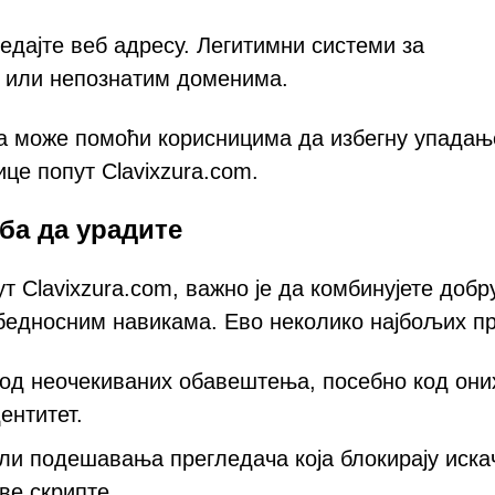
дајте веб адресу. Легитимни системи за
м или непознатим доменима.
а може помоћи корисницима да избегну упадањ
це попут Clavixzura.com.
ба да урадите
т Clavixzura.com, важно је да комбинујете добр
збедносним навикама. Ево неколико најбољих пр
 код неочекиваних обавештења, посебно код они
ентитет.
и подешавања прегледача која блокирају иска
ве скрипте.