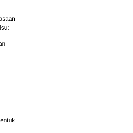
iasaan
lsu:
an
bentuk