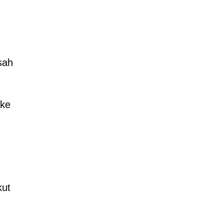
sah
 ke
kut