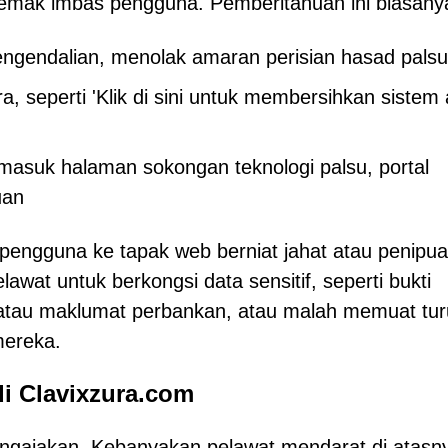
yemak imbas pengguna. Pemberitahuan ini biasany
pengendalian, menolak amaran perisian hasad palsu
 seperti 'Klik di sini untuk membersihkan sistem 
masuk halaman sokongan teknologi palsu, portal
uan
engguna ke tapak web berniat jahat atau penipua
awat untuk berkongsi data sensitif, seperti bukti
 atau maklumat perbankan, atau malah memuat tu
mereka.
i Clavixzura.com
engajakan. Kebanyakan pelawat mendarat di atasn