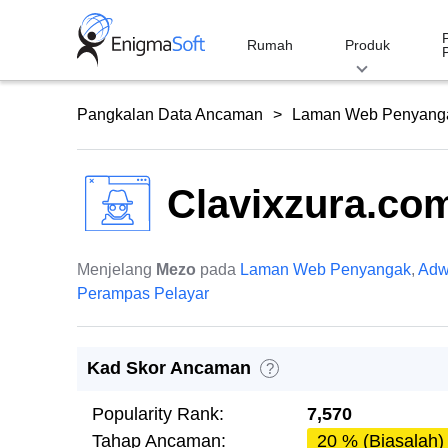
Skip
to
Rumah
Produk
content
Pangkalan Data Ancaman
Laman Web Penyang
Clavixzura.co
Menjelang
Mezo
pada
Laman Web Penyangak
,
Adw
Perampas Pelayar
Kad Skor Ancaman
?
Popularity Rank:
7,570
Tahap Ancaman:
20 % (Biasalah)