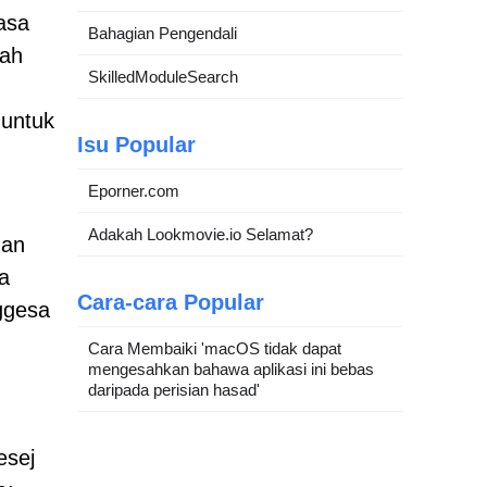
asa
Bahagian Pengendali
lah
SkilledModuleSearch
 untuk
Isu Popular
Eporner.com
Adakah Lookmovie.io Selamat?
gan
a
Cara-cara Popular
ggesa
Cara Membaiki 'macOS tidak dapat
mengesahkan bahawa aplikasi ini bebas
daripada perisian hasad'
esej