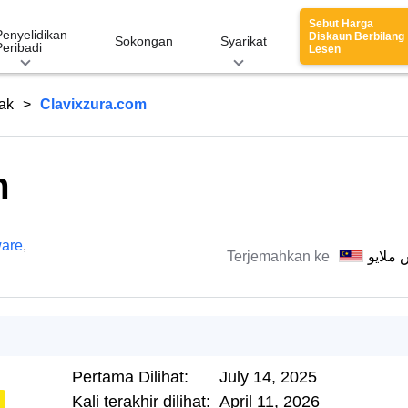
Sebut Harga
Penyelidikan
Diskaun Berbilang
Sokongan
Syarikat
Peribadi
Lesen
ak
Clavixzura.com
m
are
,
Terjemahkan ke
 ملايو
Pertama Dilihat:
July 14, 2025
Kali terakhir dilihat:
April 11, 2026