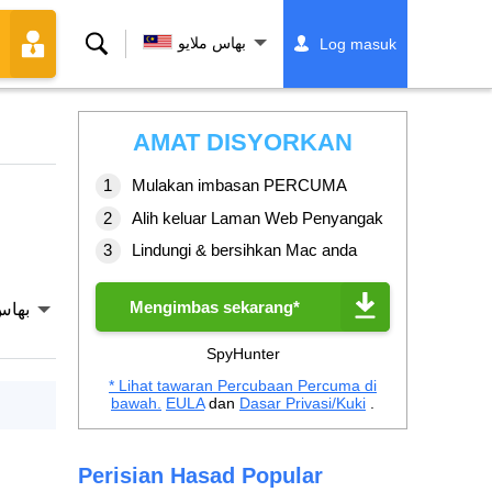
Cari
بهاس ملايو
Log masuk
AMAT DISYORKAN
Mulakan imbasan PERCUMA
Alih keluar Laman Web Penyangak
Lindungi & bersihkan Mac anda
Mengimbas sekarang*
بهاس
SpyHunter
* Lihat tawaran Percubaan Percuma di
bawah.
EULA
dan
Dasar Privasi/Kuki
.
Perisian Hasad Popular