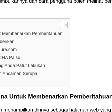
itimbulkannya dan cara pengguna boleh melihat pe
uk Membenarkan Pemberitahuan
berikan
zura.com
CHA Palsu
ng Anda Patut Lakukan
dan Ancaman Serupa
una Untuk Membenarkan Pemberitahua
 menampilkan dirinya sebagai halaman web yang 