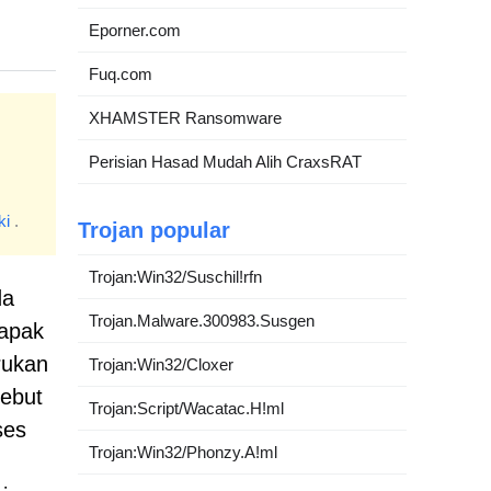
Eporner.com
Fuq.com
XHAMSTER Ransomware
Perisian Hasad Mudah Alih CraxsRAT
ki
.
Trojan popular
Trojan:Win32/Suschil!rfn
da
Trojan.Malware.300983.Susgen
tapak
rukan
Trojan:Win32/Cloxer
ebut
Trojan:Script/Wacatac.H!ml
ses
Trojan:Win32/Phonzy.A!ml