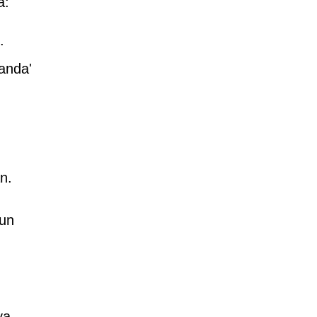
a:
.
anda'
n.
run
ya