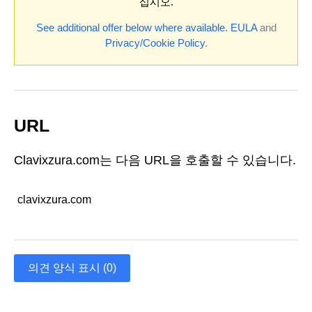
십시오.
See additional offer below where available.
EULA
and
Privacy/Cookie Policy
.
URL
Clavixzura.com는 다음 URL을 호출할 수 있습니다.
clavixzura.com
의견 양식 표시 (0)