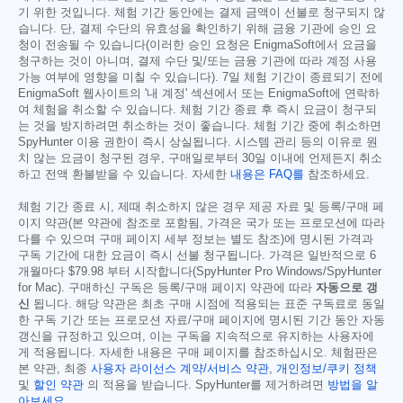
기 위한 것입니다. 체험 기간 동안에는 결제 금액이 선불로 청구되지 않
습니다. 단, 결제 수단의 유효성을 확인하기 위해 금융 기관에 승인 요
청이 전송될 수 있습니다(이러한 승인 요청은 EnigmaSoft에서 요금을
청구하는 것이 아니며, 결제 수단 및/또는 금융 기관에 따라 계정 사용
가능 여부에 영향을 미칠 수 있습니다). 7일 체험 기간이 종료되기 전에
EnigmaSoft 웹사이트의 '내 계정' 섹션에서 또는 EnigmaSoft에 연락하
여 체험을 취소할 수 있습니다. 체험 기간 종료 후 즉시 요금이 청구되
는 것을 방지하려면 취소하는 것이 좋습니다. 체험 기간 중에 취소하면
SpyHunter 이용 권한이 즉시 상실됩니다. 시스템 관리 등의 이유로 원
치 않는 요금이 청구된 경우, 구매일로부터 30일 이내에 언제든지 취소
하고 전액 환불받을 수 있습니다. 자세한
내용은 FAQ를
참조하세요.
체험 기간 종료 시, 제때 취소하지 않은 경우 제공 자료 및 등록/구매 페
이지 약관(본 약관에 참조로 포함됨, 가격은 국가 또는 프로모션에 따라
다를 수 있으며 구매 페이지 세부 정보는 별도 참조)에 명시된 가격과
구독 기간에 대한 요금이 즉시 선불 청구됩니다. 가격은 일반적으로 6
개월마다
$79.98
부터 시작합니다(SpyHunter Pro Windows/SpyHunter
for Mac). 구매하신 구독은 등록/구매 페이지 약관에 따라
자동으로 갱
신
됩니다. 해당 약관은 최초 구매 시점에 적용되는 표준 구독료로 동일
한 구독 기간 또는 프로모션 자료/구매 페이지에 명시된 기간 동안 자동
갱신을 규정하고 있으며, 이는 구독을 지속적으로 유지하는 사용자에
게 적용됩니다. 자세한 내용은 구매 페이지를 참조하십시오. 체험판은
본 약관, 최종
사용자 라이선스 계약/서비스 약관
,
개인정보/쿠키 정책
및
할인 약관
의 적용을 받습니다. SpyHunter를 제거하려면
방법을 알
아보세요
.