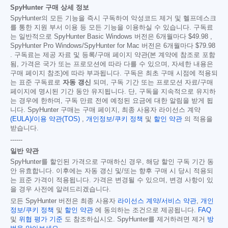
SpyHunter 구매 상세 정보
SpyHunter의 모든 기능을 즉시 구독하여 악성코드 제거 및 헬프데스크
를 통한 지원 부서 이용 등 모든 기능을 이용하실 수 있습니다. 구독료
는 일반적으로 SpyHunter Basic Windows 버전은 6개월마다
$49.98
,
SpyHunter Pro Windows/SpyHunter for Mac 버전은 6개월마다
$79.98
. 구독료는 제공 자료 및 등록/구매 페이지 약관(본 계약에 참조로 포함
됨, 가격은 국가 또는 프로모션에 따라 다를 수 있으며, 자세한 내용은
구매 페이지 참조)에 따라 부과됩니다. 구독은 최초 구매 시점에 적용되
는 표준 구독료로
자동 갱신
되며, 구독 기간 또는 프로모션 자료/구매
페이지에 명시된 기간 동안 유지됩니다. 단, 구독을 지속적으로 유지하
는 경우에 한하며, 구독 만료 전에 예정된 요금에 대한 알림을 받게 됩
니다. SpyHunter 구매는 구매 페이지, 최종 사용자 라이선스 계약
(EULA)/이용 약관(TOS)
,
개인정보/쿠키 정책
및
할인 약관
의 적용을
받습니다.
------
일반 약관
SpyHunter를 할인된 가격으로 구매하신 경우, 해당 할인 구독 기간 동
안 유효합니다. 이후에는 자동 갱신 및/또는 향후 구매 시 당시 적용되
는 표준 가격이 적용됩니다. 가격은 변경될 수 있으며, 변경 사항이 있
을 경우 사전에 알려드리겠습니다.
모든 SpyHunter 버전은 최종 사용자
라이선스 계약/서비스 약관
,
개인
정보/쿠키 정책
및
할인 약관
에 동의하는 조건으로 제공됩니다.
FAQ
및
위협 평가 기준
도 참조하십시오. SpyHunter를 제거하려면 제거
방