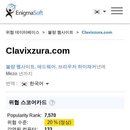
Skip
to
한국어
content
위협 데이터베이스
불량 웹사이트
Clavixzura.com
Clavixzura.com
불량 웹사이트
,
애드웨어
,
브라우저 하이재커
년에
Mezo
년까지
번역 :
한국어
위협 스코어카드
?
Popularity Rank:
7,570
위협 수준:
20 % (정상)
감염된 컴퓨터:
133