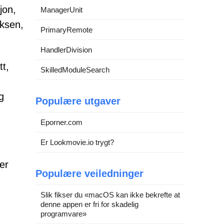
jon,
ManagerUnit
oksen,
PrimaryRemote
HandlerDivision
tt,
SkilledModuleSearch
g
Populære utgaver
Eporner.com
Er Lookmovie.io trygt?
er
Populære veiledninger
Slik fikser du «macOS kan ikke bekrefte at
denne appen er fri for skadelig
programvare»