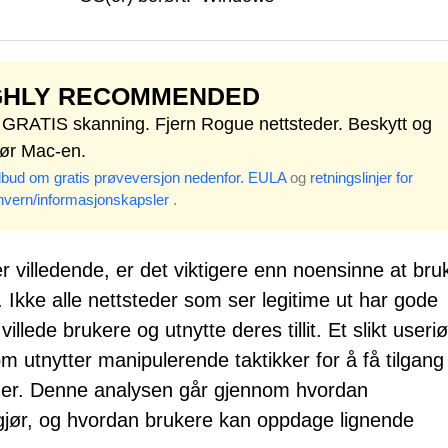
GHLY RECOMMENDED
t GRATIS skanning. Fjern Rogue nettsteder. Beskytt og
jør Mac-en.
ilbud om gratis prøveversjon nedenfor.
EULA
og
retningslinjer for
nvern/informasjonskapsler
.
er villedende, er det viktigere enn noensinne at bru
t. Ikke alle nettsteder som ser legitime ut har gode
villede brukere og utnytte deres tillit. Et slikt useriø
utnytter manipulerende taktikker for å få tilgang t
ger. Denne analysen går gjennom hvordan
tgjør, og hvordan brukere kan oppdage lignende