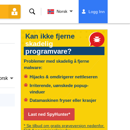
Søk
Norsk
Logg Inn
Kan ikke fjerne
skadelig
programvare?
Problemer med skadelig å fjerne
malware:
Hijacks & omdirigerer nettleseren
orsk
Irriterende, uønskede popup-
vinduer
Datamaskinen fryser eller krasjer
Last ned SpyHunter*
* Se tilbud om gratis prøveversjon nedenfor.