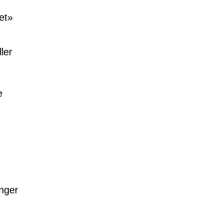
et»
ller
e
inger