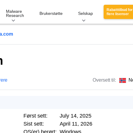
Rabatttilbud for
Malware
Brukerstøtte
Selskap
flere lisenser
Research
ra.com
m
rere
Oversett til:
N
Først sett:
July 14, 2025
Sist sett:
April 11, 2026
OS(er) berørt:
Windows