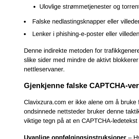
Ulovlige strømmetjenester og torren
Falske nedlastingsknapper eller ville
Lenker i phishing-e-poster eller villed
Denne indirekte metoden for trafikkgenerer
slike sider med mindre de aktivt blokkerer
nettleservaner.
Gjenkjenne falske CAPTCHA-veri
Clavixzura.com er ikke alene om å bruke
ondsinnede nettsteder bruker denne taktikke
viktige tegn på at en CAPTCHA-ledetekst e
Uvanlige oppfølgingsinstruksjoner
– Hv