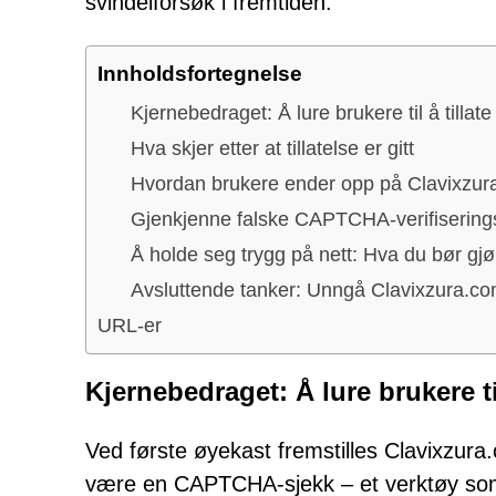
svindelforsøk i fremtiden.
Innholdsfortegnelse
Kjernebedraget: Å lure brukere til å tillate
Hva skjer etter at tillatelse er gitt
Hvordan brukere ender opp på Clavixzur
Gjenkjenne falske CAPTCHA-verifisering
Å holde seg trygg på nett: Hva du bør gjø
Avsluttende tanker: Unngå Clavixzura.com
URL-er
Kjernebedraget: Å lure brukere til
Ved første øyekast fremstilles Clavixzura
være en CAPTCHA-sjekk – et verktøy som v