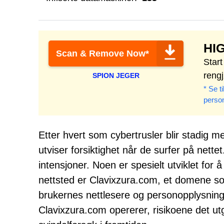
HI
Scan & Remove Now*
Star
reng
SPION JEGER
* Se t
perso
Etter hvert som cybertrusler blir stadig m
utviser forsiktighet når de surfer på nette
intensjoner. Noen er spesielt utviklet for å 
nettsted er Clavixzura.com, et domene som 
brukernes nettlesere og personopplysnin
Clavixzura.com opererer, risikoene det u