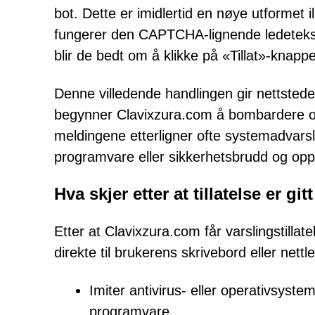
bot. Dette er imidlertid en nøye utformet i
fungerer den CAPTCHA-lignende ledetekst
blir de bedt om å klikke på «Tillat»-knapp
Denne villedende handlingen gir nettstedet t
begynner Clavixzura.com å bombardere of
meldingene etterligner ofte systemadvarsl
programvare eller sikkerhetsbrudd og oppf
Hva skjer etter at tillatelse er gitt
Etter at Clavixzura.com får varslingstillat
direkte til brukerens skrivebord eller nettl
Imiter antivirus- eller operativsyst
programvare.