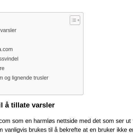
 varsler
a.com
ssvindel
re
 og lignende trusler
 å tillate varsler
.com som en harmløs nettside med det som ser ut t
anligvis brukes til å bekrefte at en bruker ikke e