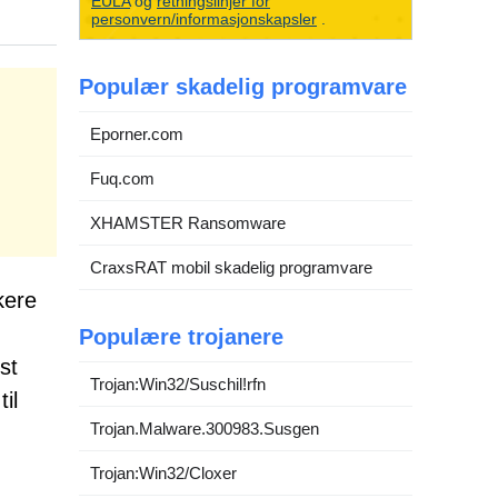
EULA
og
retningslinjer for
personvern/informasjonskapsler
.
Populær skadelig programvare
Eporner.com
Fuq.com
XHAMSTER Ransomware
CraxsRAT mobil skadelig programvare
kere
Populære trojanere
st
Trojan:Win32/Suschil!rfn
il
Trojan.Malware.300983.Susgen
Trojan:Win32/Cloxer