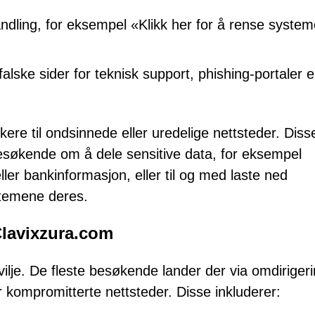
handling, for eksempel «Klikk her for å rense system
 falske sider for teknisk support, phishing-portaler e
ere til ondsinnede eller uredelige nettsteder. Diss
esøkende om å dele sensitive data, for eksempel
ler bankinformasjon, eller til og med laste ned
temene deres.
Clavixzura.com
vilje. De fleste besøkende lander der via omdiriger
r kompromitterte nettsteder. Disse inkluderer: