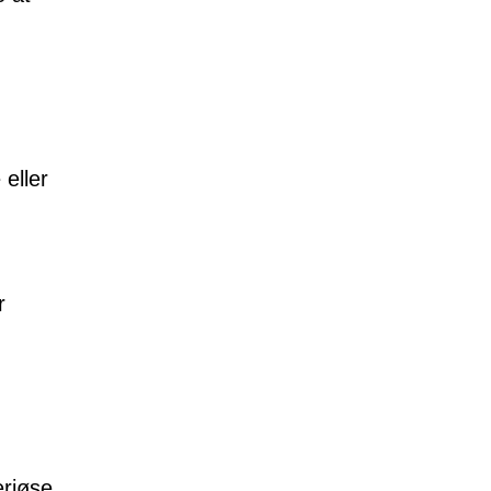
eller
r
eriøse