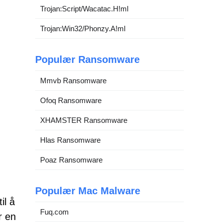
Trojan:Script/Wacatac.H!ml
Trojan:Win32/Phonzy.A!ml
Populær Ransomware
Mmvb Ransomware
Ofoq Ransomware
XHAMSTER Ransomware
Hlas Ransomware
Poaz Ransomware
Populær Mac Malware
il å
Fuq.com
r en