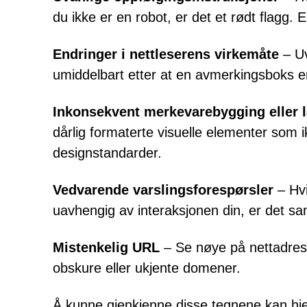
du ikke er en robot, er det et rødt flagg. 
Endringer i nettleserens virkemåte
– Uv
umiddelbart etter at en avmerkingsboks er
Inkonsekvent merkevarebygging eller 
dårlig formaterte visuelle elementer so
designstandarder.
Vedvarende varslingsforespørsler
– Hvi
uavhengig av interaksjonen din, er det san
Mistenkelig URL
– Se nøye på nettadress
obskure eller ukjente domener.
Å kunne gjenkjenne disse tegnene kan hjel