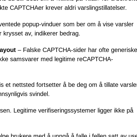
Ekte CAPTCHAer krever aldri varslingstillatelser.
entede popup-vinduer som ber om å vise varsler
 krysset av, indikerer bedrag.
layout
– Falske CAPTCHA-sider har ofte generiske 
m ikke samsvarer med legitime reCAPTCHA-
s et nettsted fortsetter å be deg om å tillate varsle
nsynligvis svindel.
en. Legitime verifiseringssystemer ligger ikke på
pe brukere med å unngå å falle i fellen satt av us