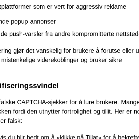
tplattformer som er vert for aggressiv reklame
dende popup-annonser
ende push-varsler fra andre kompromitterte nettsted
ing gjør det vanskelig for brukere å forutse eller 
 mistenkelige viderekoblinger og bruker sikre
fiseringssvindel
 falske CAPTCHA-sjekker for å lure brukere. Mang
n fordi den utnytter fortrolighet og tillit. Her er 
r falsk:
is du blir bedt om å «klikke på Tillat» for å bekreft