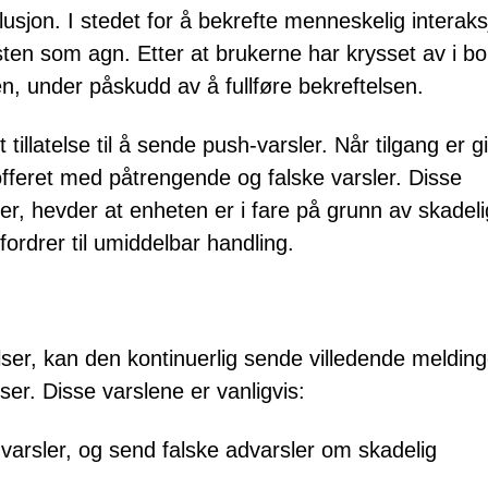
llusjon. I stedet for å bekrefte menneskelig interaks
en som agn. Etter at brukerne har krysset av i b
en, under påskudd av å fullføre bekreftelsen.
illatelse til å sende push-varsler. Når tilgang er gi
feret med påtrengende og falske varsler. Disse
er, hevder at enheten er i fare på grunn av skadeli
ordrer til umiddelbar handling.
elser, kan den kontinuerlig sende villedende melding
eser. Disse varslene er vanligvis:
emvarsler, og send falske advarsler om skadelig