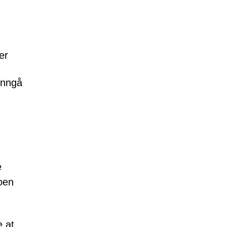
er
unngå
e
noen
e at