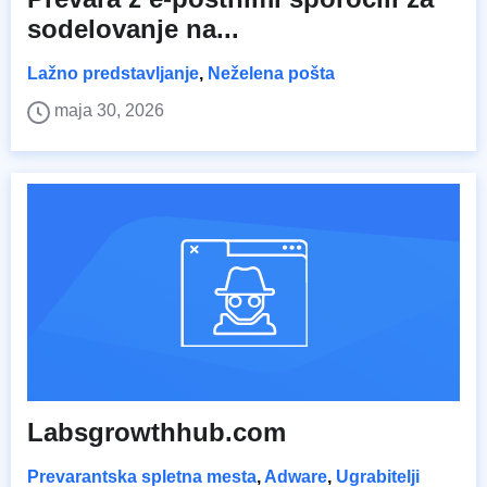
sodelovanje na...
Lažno predstavljanje
,
Neželena pošta
maja 30, 2026
Labsgrowthhub.com
Prevarantska spletna mesta
,
Adware
,
Ugrabitelji