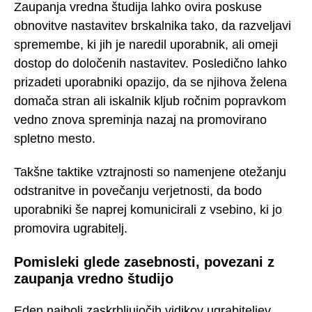
Zaupanja vredna študija lahko ovira poskuse
obnovitve nastavitev brskalnika tako, da razveljavi
spremembe, ki jih je naredil uporabnik, ali omeji
dostop do določenih nastavitev. Posledično lahko
prizadeti uporabniki opazijo, da se njihova želena
domača stran ali iskalnik kljub ročnim popravkom
vedno znova spreminja nazaj na promovirano
spletno mesto.
Takšne taktike vztrajnosti so namenjene otežanju
odstranitve in povečanju verjetnosti, da bodo
uporabniki še naprej komunicirali z vsebino, ki jo
promovira ugrabitelj.
Pomisleki glede zasebnosti, povezani z
zaupanja vredno študijo
Eden najbolj zaskrbljujočih vidikov ugrabiteljev