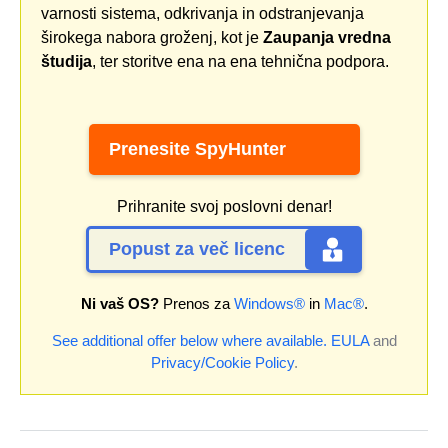
varnosti sistema, odkrivanja in odstranjevanja
širokega nabora groženj, kot je
Zaupanja vredna
študija
, ter storitve ena na ena tehnična podpora.
Prenesite SpyHunter
Prihranite svoj poslovni denar!
Popust za več licenc
Ni vaš OS?
Prenos za
Windows®
in
Mac®
.
See additional offer below where available.
EULA
and
Privacy/Cookie Policy
.