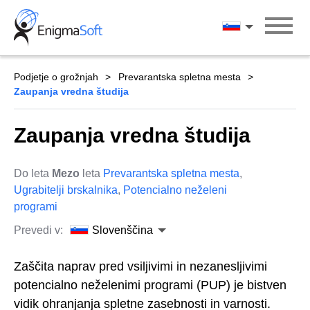
Skip
to
Slovenščina
content
Podjetje o grožnjah
Prevarantska spletna mesta
Zaupanja vredna študija
Zaupanja vredna študija
Do leta
Mezo
leta
Prevarantska spletna mesta
,
Ugrabitelji brskalnika
,
Potencialno neželeni
programi
Prevedi v:
Slovenščina
Zaščita naprav pred vsiljivimi in nezanesljivimi
potencialno neželenimi programi (PUP) je bistven
vidik ohranjanja spletne zasebnosti in varnosti.