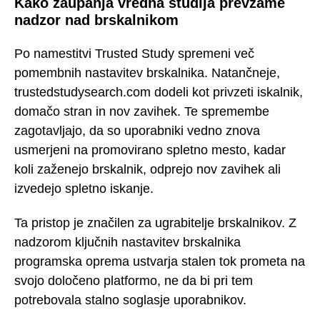
Kako zaupanja vredna študija prevzame
nadzor nad brskalnikom
Po namestitvi Trusted Study spremeni več
pomembnih nastavitev brskalnika. Natančneje,
trustedstudysearch.com dodeli kot privzeti iskalnik,
domačo stran in nov zavihek. Te spremembe
zagotavljajo, da so uporabniki vedno znova
usmerjeni na promovirano spletno mesto, kadar
koli zaženejo brskalnik, odprejo nov zavihek ali
izvedejo spletno iskanje.
Ta pristop je značilen za ugrabitelje brskalnikov. Z
nadzorom ključnih nastavitev brskalnika
programska oprema ustvarja stalen tok prometa na
svojo določeno platformo, ne da bi pri tem
potrebovala stalno soglasje uporabnikov.