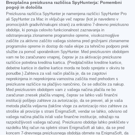
Brezplačna preizkusna različica SpyHunterja: Pomembni
pogoji in določila
Preizkusna različica SpyHunter je namenjena različici SpyHunter Pro
ali SpyHunter za Mac in vključuje več naprav (kot je navedeno v
promocijskih gradivih/nakupni strani) za enkratno 7-dnevno preizkusno
obdobje, ki ponuja celovito funkcionalnost zaznavanja in
odstranjevanja zlonamerne programske opreme, visokozmogljive
zaščite za aktivno zaščito vašega sistema pred grožnjami zlonamerne
programske opreme in dostop do naše ekipe za tehnično podporo prek
službe za pomoč uporabnikom SpyHunter. Med preizkusnim obdobjem
vam ne bo zaračunano vnaprej, čeprav je za aktivacijo preizkusne
različice potrebna kreditna kartica. (Predplačniške kreditne kartice,
debetne kartice in darilne kartice morda ne bodo sprejete v okviru te
ponudbe.) Zahteva za vaš način plačila je, da se zagotovi
neprekinjena in neprekinjena varnostna zaščita med prehodom s
preizkusne različice na plačljivo naročnino, če se odločite za nakup.
Med preizkusnim obdobjem vam z vašega načina plačila ne bo
zaračunan znesek plačila vnaprej, čeprav se lahko vaši finančni
instituciji pošljejo zahteve za avtorizacijo, da se preveri, ali je vaša
metoda plačila veljavna (takšne vloge za avtorizacijo niso zahteve za
stroške ali provizije s strani EnigmaSoft, vendar se lahko, odvisno od
vašega načina plačila in/ali vaše finančne institucije, odražajo na
razpoložljivosti vašega računa). Preizkusno obdobje lahko prekličete v
razdelku Moj račun na spletni strani EnigmaSoft ali tako, da se pred
koncem 7-dnevnega preizkusnega obdobja obrnete na EnigmaSoft, da