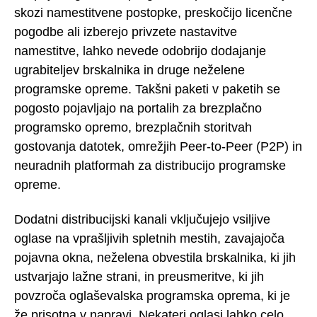
skozi namestitvene postopke, preskočijo licenčne
pogodbe ali izberejo privzete nastavitve
namestitve, lahko nevede odobrijo dodajanje
ugrabiteljev brskalnika in druge neželene
programske opreme. Takšni paketi v paketih se
pogosto pojavljajo na portalih za brezplačno
programsko opremo, brezplačnih storitvah
gostovanja datotek, omrežjih Peer-to-Peer (P2P) in
neuradnih platformah za distribucijo programske
opreme.
Dodatni distribucijski kanali vključujejo vsiljive
oglase na vprašljivih spletnih mestih, zavajajoča
pojavna okna, neželena obvestila brskalnika, ki jih
ustvarjajo lažne strani, in preusmeritve, ki jih
povzroča oglaševalska programska oprema, ki je
že prisotna v napravi. Nekateri oglasi lahko celo