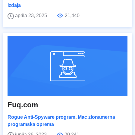
Izdaja
aprila 23, 2025
21,440
Fuq.com
Rogue Anti-Spyware program
,
Mac zlonamerna
programska oprema
junija 26, 2023
20,241