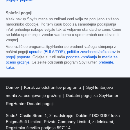
------
Splošni pogoji
Vsak nakup SpyHunterja po znižani ceni velja za ponujeno znižano
naročniško obdobje. Po tem času bodo za samodejna podaljšanja
in/ali prihodnje nakupe veljale takrat veljavne standardne cene. Cene
se lahko spremenijo, vendar vas bomo o spremembah cen obvestili
vnaprej.
Vse različice programa SpyHunter so predmet vašega strinjanja z
našimi pogoji
uporabe (EULA/TOS)
,
politiko zasebnosti/piškotkov
in
pogoji popusta
. Oglejte si tudi naša
pogosta vprašanja
in
merila za
oceno grožnje
. Če želite odstraniti program SpyHunter,
preberite,
kako
.
Domov
Korak za odstranitev programa
SpyHunterjeva
merila za ocenjevanje groženj
Dodatni pogoji za SpyHunter
RegHunter Dodatni pogoji
Sedež: Castle Street 1, 3. nadstropje, Dublin 2 D02XD82 Irska.
EnigmaSoft Limited, Private Company Limited, z delnicami,
Registrska številka podjetja 597114.