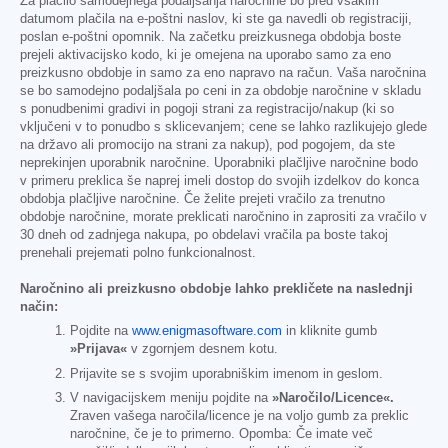
Za plačilo samodejnega podaljšanja naročnine bo pred vsakim
datumom plačila na e-poštni naslov, ki ste ga navedli ob registraciji,
poslan e-poštni opomnik. Na začetku preizkusnega obdobja boste
prejeli aktivacijsko kodo, ki je omejena na uporabo samo za eno
preizkusno obdobje in samo za eno napravo na račun. Vaša naročnina
se bo samodejno podaljšala po ceni in za obdobje naročnine v skladu
s ponudbenimi gradivi in pogoji strani za registracijo/nakup (ki so
vključeni v to ponudbo s sklicevanjem; cene se lahko razlikujejo glede
na državo ali promocijo na strani za nakup), pod pogojem, da ste
neprekinjen uporabnik naročnine. Uporabniki plačljive naročnine bodo
v primeru preklica še naprej imeli dostop do svojih izdelkov do konca
obdobja plačljive naročnine. Če želite prejeti vračilo za trenutno
obdobje naročnine, morate preklicati naročnino in zaprositi za vračilo v
30 dneh od zadnjega nakupa, po obdelavi vračila pa boste takoj
prenehali prejemati polno funkcionalnost.
Naročnino ali preizkusno obdobje lahko prekličete na naslednji
način:
Pojdite na
www.enigmasoftware.com
in kliknite gumb
»Prijava«
v zgornjem desnem kotu.
Prijavite se s svojim uporabniškim imenom in geslom.
V navigacijskem meniju pojdite na
»Naročilo/Licence«.
Zraven vašega naročila/licence je na voljo gumb za preklic
naročnine, če je to primerno. Opomba: Če imate več