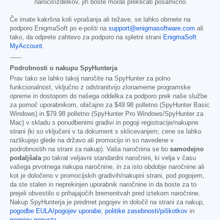
naročil/izdelkov, jih boste morali preklicati posamično.
Če imate kakršna koli vprašanja ali težave, se lahko obrnete na
podporo EnigmaSoft po e-pošti na
support@enigmasoftware.com
ali
tako, da odprete zahtevo za podporo na spletni strani
EnigmaSoft
MyAccount
.
------
Podrobnosti o nakupu SpyHunterja
Prav tako se lahko takoj naročite na SpyHunter za polno
funkcionalnost, vključno z odstranitvijo zlonamerne programske
opreme in dostopom do našega oddelka za podporo prek naše službe
za pomoč uporabnikom, običajno za
$49.98
polletno (SpyHunter Basic
Windows) in
$79.98
polletno (SpyHunter Pro Windows/SpyHunter za
Mac) v skladu s ponudbenimi gradivi in pogoji registracije/nakupne
strani (ki so vključeni v ta dokument s sklicevanjem; cene se lahko
razlikujejo glede na državo ali promocijo in so navedene v
podrobnostih na strani za nakup). Vaša naročnina se bo
samodejno
podaljšala
po takrat veljavni standardni naročnini, ki velja v času
vašega prvotnega nakupa naročnine, in za isto obdobje naročnine ali
kot je določeno v promocijskih gradivih/nakupni strani, pod pogojem,
da ste stalen in neprekinjen uporabnik naročnine in da boste za to
prejeli obvestilo o prihajajočih bremenitvah pred iztekom naročnine.
Nakup SpyHunterja je predmet pogojev in določil na strani za nakup,
pogodbe EULA/pogojev uporabe
,
politike zasebnosti/piškotkov
in
pogojev popusta
.