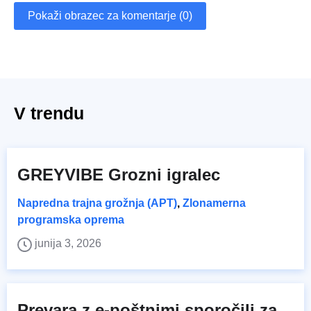
Pokaži obrazec za komentarje (0)
V trendu
GREYVIBE Grozni igralec
Napredna trajna grožnja (APT)
,
Zlonamerna
programska oprema
junija 3, 2026
Prevara z e-poštnimi sporočili za