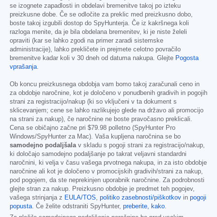
se izognete zapadlosti in obdelavi bremenitve takoj po izteku
preizkusne dobe. Če se odločite za preklic med preizkusno dobo,
boste takoj izgubili dostop do SpyHunterja. Če iz kakršnega koli
razloga menite, da je bila obdelana bremenitev, ki je niste želeli
opraviti (kar se lahko zgodi na primer zaradi sistemske
administracije), lahko prekličete in prejmete celotno povračilo
bremenitve kadar koli v 30 dneh od datuma nakupa. Glejte
Pogosta
vprašanja
.
Ob koncu preizkusnega obdobja vam bomo takoj zaračunali ceno in
za obdobje naročnine, kot je določeno v ponudbenih gradivih in pogojih
strani za registracijo/nakup (ki so vključeni v ta dokument s
sklicevanjem; cene se lahko razlikujejo glede na državo ali promocijo
na strani za nakup), če naročnine ne boste pravočasno preklicali.
Cena se običajno začne pri
$79.98
polletno (SpyHunter Pro
Windows/SpyHunter za Mac). Vaša kupljena naročnina se bo
samodejno podaljšala
v skladu s pogoji strani za registracijo/nakup,
ki določajo samodejno podaljšanje po takrat veljavni standardni
naročnini, ki velja v času vašega prvotnega nakupa, in za isto obdobje
naročnine ali kot je določeno v promocijskih gradivih/strani za nakup,
pod pogojem, da ste neprekinjen uporabnik naročnine. Za podrobnosti
glejte stran za nakup. Preizkusno obdobje je predmet teh pogojev,
vašega strinjanja z
EULA/TOS
,
politiko zasebnosti/piškotkov
in
pogoji
popusta
. Če želite odstraniti SpyHunter,
preberite, kako
.