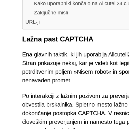
Kako uporabniki končajo na Allcutell24.cl
Zaključne misli
URL-ji
Lažna past CAPTCHA
Ena glavnih taktik, ki jih uporablja Allcu
Stran prikazuje nekaj, kar je videti kot l
potrditvenim poljem »Nisem robot« in spor
nenavaden promet.
Po interakciji z lažnim pozivom za prever
obvestila brskalnika. Spletno mesto lažno
dokončanje postopka CAPTCHA. V resnici 
človeškim preverjanjem in namesto tega p