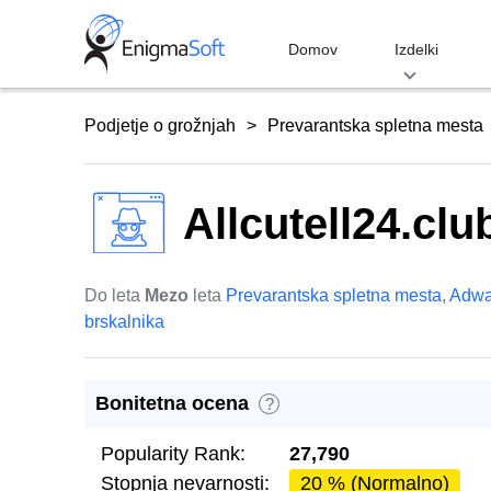
Skip
to
Domov
Izdelki
content
Podjetje o grožnjah
Prevarantska spletna mesta
Allcutell24.clu
Do leta
Mezo
leta
Prevarantska spletna mesta
,
Adwa
brskalnika
Bonitetna ocena
?
Popularity Rank:
27,790
Stopnja nevarnosti:
20 % (Normalno)