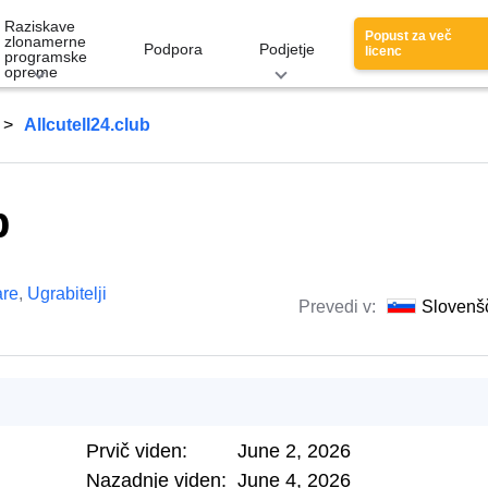
Raziskave
Popust za več
zlonamerne
Podpora
Podjetje
licenc
programske
opreme
Allcutell24.club
b
re
,
Ugrabitelji
Prevedi v:
Slovenš
Prvič viden:
June 2, 2026
Nazadnje viden:
June 4, 2026