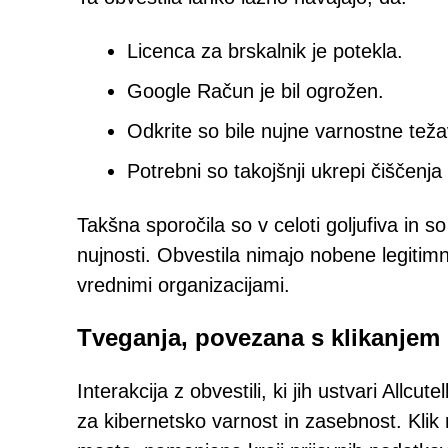
Licenca za brskalnik je potekla.
Google Račun je bil ogrožen.
Odkrite so bile nujne varnostne teža
Potrebni so takojšnji ukrepi čiščenja 
Takšna sporočila so v celoti goljufiva in s
nujnosti. Obvestila nimajo nobene legiti
vrednimi organizacijami.
Tveganja, povezana s klikanjem 
Interakcija z obvestili, ki jih ustvari Allc
za kibernetsko varnost in zasebnost. Klik 