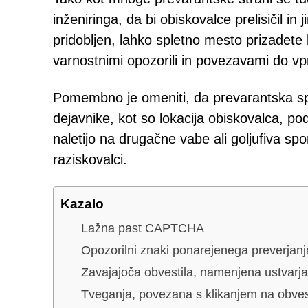
inženiringa, da bi obiskovalce prelisičil in
pridobljen, lahko spletno mesto prizadete 
varnostnimi opozorili in povezavami do vpra
Pomembno je omeniti, da prevarantska sp
dejavnike, kot so lokacija obiskovalca, p
naletijo na drugačne vabe ali goljufiva spor
raziskovalci.
Kazalo
Lažna past CAPTCHA
Opozorilni znaki ponarejenega preverj
Zavajajoča obvestila, namenjena ustvarja
Tveganja, povezana s klikanjem na obves