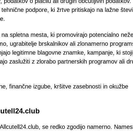
 podatkov o plačilu ali drugih občutljivih podatkov.
ehnične podpore, ki žrtve pritiskajo na lažne števi
e.
jo na spletna mesta, ki promovirajo potencialno než
mo, ugrabitelje brskalnikov ali zlonamerno progra
jajo legitimne blagovne znamke, kampanje, ki stoji
ajo zaslužiti z zlorabo partnerskih programov ali dr
ne, finančne izgube, kršitve zasebnosti in okužbe
utell24.club
e Allcutell24.club, se redko zgodijo namerno. Names