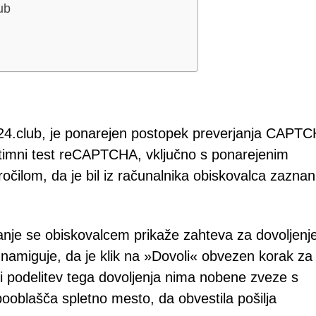
ub
tell24.club, je ponarejen postopek preverjanja CAPT
egitimni test reCAPTCHA, vključno s ponarejenim
očilom, da je bil iz računalnika obiskovalca zaznan
janje se obiskovalcem prikaže zahteva za dovoljenj
 namiguje, da je klik na »Dovoli« obvezen korak za
podelitev tega dovoljenja nima nobene zveze s
ooblašča spletno mesto, da obvestila pošilja