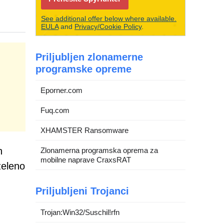
See additional offer below where available.
EULA
and
Privacy/Cookie Policy
.
Priljubljen zlonamerne
programske opreme
Eporner.com
Fuq.com
XHAMSTER Ransomware
h
Zlonamerna programska oprema za
mobilne naprave CraxsRAT
želeno
Priljubljeni Trojanci
Trojan:Win32/Suschil!rfn