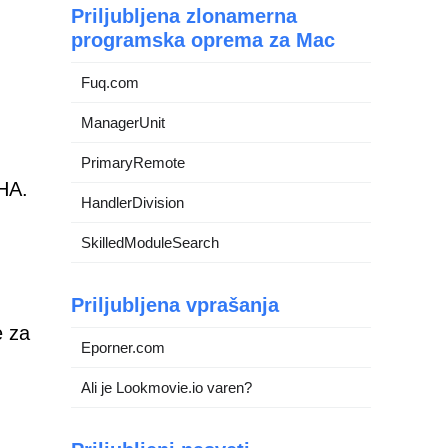
Priljubljena zlonamerna
programska oprema za Mac
Fuq.com
ManagerUnit
PrimaryRemote
CHA.
HandlerDivision
SkilledModuleSearch
Priljubljena vprašanja
e za
Eporner.com
Ali je Lookmovie.io varen?