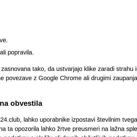
ve.
ali popravila.
o zasnovana tako, da ustvarjajo klike zaradi strahu 
mne povezave z Google Chrome ali drugimi zaupanj
na obvestila
utell24.club, lahko uporabnike izpostavi številnim tve
na ta opozorila lahko žrtve preusmeri na lažna spl