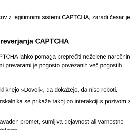
kov z legitimnimi sistemi CAPTCHA, zaradi česar je
 preverjanja CAPTCHA
APTCHA lahko pomaga preprečiti neželene naročni
emi prevarami je pogosto povezanih več pogostih
iknejo »Dovoli«, da dokažejo, da niso roboti.
rskalnika se prikaže takoj po interakciji s pozivom 
enavaden promet, sumljiva dejavnost ali varnostne