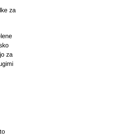
lke za
elene
msko
jo za
ugimi
to