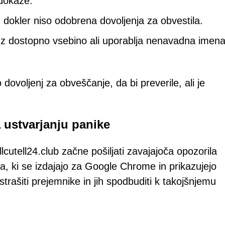
 dokaze.
 dokler niso odobrena dovoljenja za obvestila.
n z dostopno vsebino ali uporablja nenavadna imen
ovoljenj za obveščanje, da bi preverile, ali je
 ustvarjanju panike
lcutell24.club začne pošiljati zavajajoča opozorila
la, ki se izdajajo za Google Chrome in prikazujejo
strašiti prejemnike in jih spodbuditi k takojšnjemu