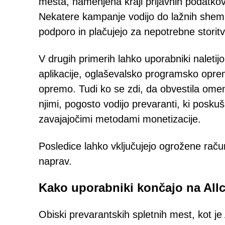
mesta, namenjena kraji prijavnih podatkov,
Nekatere kampanje vodijo do lažnih shem t
podporo in plačujejo za nepotrebne storitv
V drugih primerih lahko uporabniki naleti
aplikacije, oglaševalsko programsko opre
opremo. Tudi ko se zdi, da obvestila omen
njimi, pogosto vodijo prevaranti, ki poskuš
zavajajočimi metodami monetizacije.
Posledice lahko vključujejo ogrožene raču
naprav.
Kako uporabniki končajo na Allc
Obiski prevarantskih spletnih mest, kot j