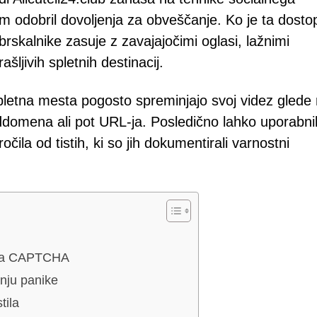
 jim odobril dovoljenja za obveščanje. Ko je ta dosto
brskalnike zasuje z zavajajočimi oglasi, lažnimi
šljivih spletnih destinacij.
letna mesta pogosto spreminjajo svoj videz glede
oddomena ali pot URL-ja. Posledično lahko uporabni
očila od tistih, ki so jih dokumentirali varnostni
anja CAPTCHA
nju panike
tila