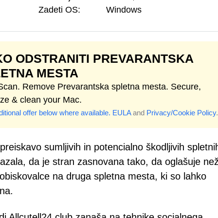
Zadeti OS:
Windows
O ODSTRANITI PREVARANTSKA
LETNA MESTA
 Scan. Remove Prevarantska spletna mesta. Secure,
ize & clean your Mac.
itional offer below where available.
EULA
and
Privacy/Cookie Policy
.
reiskavo sumljivih in potencialno škodljivih spletni
pokazala, da je stran zasnovana tako, da oglašuje ne
 obiskovalce na druga spletna mesta, ki so lahko
na.
i Allcutell24.club zanaša na tehnike socialnega