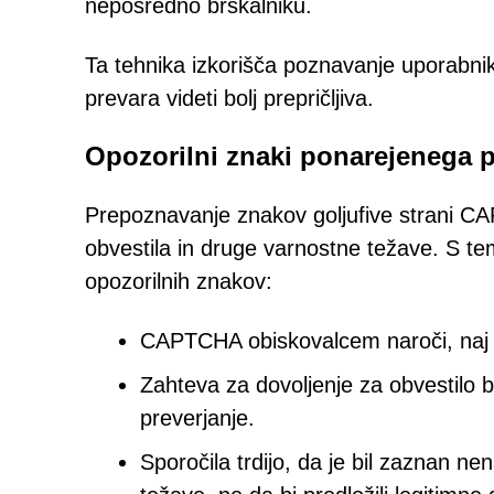
neposredno brskalniku.
Ta tehnika izkorišča poznavanje uporabni
prevara videti bolj prepričljiva.
Opozorilni znaki ponarejenega
Prepoznavanje znakov goljufive strani C
obvestila in druge varnostne težave. S t
opozorilnih znakov:
CAPTCHA obiskovalcem naroči, naj kl
Zahteva za dovoljenje za obvestilo b
preverjanje.
Sporočila trdijo, da je bil zaznan n