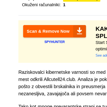
Okuženi računalniki:
1
KAK
Scan & Remove Now
SP
SPYHUNTER
Start
optim
See add
Raziskovalci kibernetske varnosti so med p
mest odkrili Allcutell24.club. Analiza je 
pošto z obvestili brskalnika in preusmerja
nezanesljiva, zavajajoča ali povsem nevar
Tako kot mnoge prevarantske strani se tud