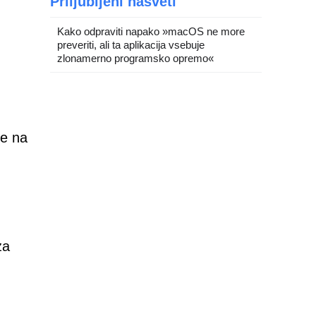
Priljubljeni nasveti
Kako odpraviti napako »macOS ne more
preveriti, ali ta aplikacija vsebuje
zlonamerno programsko opremo«
ne na
za