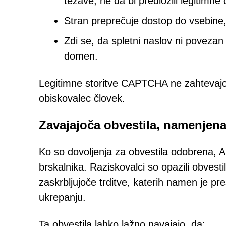
težave, ne da bi predložili legitimne
Stran preprečuje dostop do vsebine,
Zdi se, da spletni naslov ni poveza
domen.
Legitimne storitve CAPTCHA ne zahtevajo d
obiskovalec človek.
Zavajajoča obvestila, namenjena
Ko so dovoljenja za obvestila odobrena, Al
brskalnika. Raziskovalci so opazili obvesti
zaskrbljujoče trditve, katerih namen je pre
ukrepanju.
Ta obvestila lahko lažno navajajo, da: