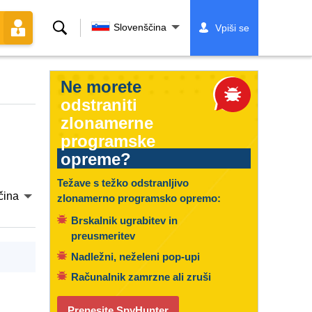
Iskanje
Slovenščina
Vpiši se
Ne morete
odstraniti
zlonamerne
programske
opreme?
Težave s težko odstranljivo
čina
zlonamerno programsko opremo:
Brskalnik ugrabitev in
preusmeritev
Nadležni, neželeni pop-upi
Računalnik zamrzne ali zruši
Prenesite SpyHunter