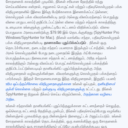
சோதனைக் காலத்தின் முடிவில், நீங்கள் சரியான நேரத்தில் ரத்து
செய்யவில்லை என்றால், சலுகைப் பொருட்கள் மற்றும் பதிவு/கொள்முதல் பக்க
விதிமுறைகளில் (இவை இங்கு மேற்கோளாக இணைக்கப்பட்டுள்ளன;
கொள்முதல் பக்க விவரங்களின்படி நாடு அல்லது விளம்பரத்தைப் பொறுத்து
விலை மாறுபடலாம்) குறிப்பிடப்பட்டுள்ள விலை மற்றும் சந்தாக் காலத்திற்கு
உடனடியாக உங்களுக்கு முன்கூட்டியே கட்டணம் விதிக்கப்படும். விலை
பொதுவாக அரையாண்டுக்கு
$79.98
இல் தொடங்குகிறது (SpyHunter Pro
Windows/SpyHunter for Mac). நீங்கள் வாங்கிய சந்தா, பதிவு/கொள்முதல்
பக்க விதிமுறைகளின்படி
தானாகவே புதுப்பிக்கப்படும்
. நீங்கள் ஒரு
தொடர்ச்சியான, தடையற்ற சந்தாப் பயனராக இருக்கும் பட்சத்தில், உங்கள்
அசல் கொள்முதலின் போது நடைமுறையில் இருந்த அப்போதைய
பொருந்தக்கூடிய நிலையான சந்தாக் கட்டணத்திலும், அதே சந்தாக்
காலத்திற்கும் அல்லது விளம்பரப் பொருட்கள்/கொள்முதல் பக்கத்தில்
குறிப்பிடப்பட்டுள்ளபடியும் தானியங்கிப் புதுப்பித்தல்களுக்கு அந்த
விதிமுறைகள் வழிவகுக்கின்றன. விவரங்களுக்கு கொள்முதல் பக்கத்தைப்
பார்க்கவும். இந்தச் சோதனையானது இந்த விதிமுறைகள், இறுதிப் பயனர்
உரிம ஒப்பந்தம்/சேவை விதிமுறைகளுக்கான
உங்கள் ஒப்புதல்,
தனியுரிமை/
குக்கீ கொள்கை
மற்றும்
தள்ளுபடி விதிமுறைகளுக்கு
உட்பட்டது. நீங்கள்
SpyHunter-ஐ நிறுவல் நீக்கம் செய்ய விரும்பினால்,
அதற்கான வழியை
அறிக
.
உங்கள் சந்தாவின் தானியங்கிப் புதுப்பித்தலுக்கான கட்டணத்தைச் செலுத்த,
ஒவ்வொரு கட்டணத் தேதிக்கு முன்பும், நீங்கள் பதிவுசெய்யும்போது வழங்கிய
மின்னஞ்சல் முகவரிக்கு ஒரு மின்னஞ்சல் நினைவூட்டல் அனுப்பப்படும். உங்கள்
சோதனைக் காலத்தின் தொடக்கத்தில், ஒரு கணக்கிற்கு ஒரு சோதனைக்
காலத்திற்கும் ஒரு சாதனத்திற்கும் மட்டுமே பயன்படுத்தக்கூடிய ஒரு