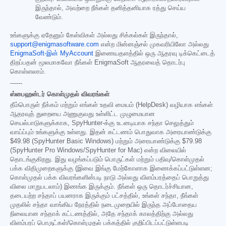
இருந்தால், அவற்றை நீங்கள் தனித்தனியாக ரத்து செய்ய
வேண்டும்.
உங்களுக்கு ஏதேனும் கேள்விகள் அல்லது சிக்கல்கள் இருந்தால்,
support@enigmasoftware.com
என்ற மின்னஞ்சல் முகவரியிலோ அல்லது
EnigmaSoft-இன் MyAccount
இணையதளத்தில் ஒரு ஆதரவு டிக்கெட்டைத்
திறப்பதன் மூலமாகவோ நீங்கள் EnigmaSoft ஆதரவைத் தொடர்பு
கொள்ளலாம்.
------
ஸ்பைஹன்டர் கொள்முதல் விவரங்கள்
தீம்பொருள் நீக்கம் மற்றும் எங்கள் உதவி மையம் (HelpDesk) வழியாக எங்கள்
ஆதரவுத் துறையை அணுகுவது உள்ளிட்ட முழுமையான
செயல்பாடுகளுக்காக, SpyHunter-க்கு உடனடியாக சந்தா செலுத்தும்
வாய்ப்பும் உங்களுக்கு உள்ளது. இதன் கட்டணம் பொதுவாக அரையாண்டுக்கு
$49.98
(SpyHunter Basic Windows) மற்றும் அரையாண்டுக்கு
$79.98
(SpyHunter Pro Windows/SpyHunter for Mac) என்ற விலையில்
தொடங்குகிறது. இது வழங்கப்படும் பொருட்கள் மற்றும் பதிவு/கொள்முதல்
பக்க விதிமுறைகளுக்கு (இவை இங்கு மேற்கோளாக இணைக்கப்பட்டுள்ளன;
கொள்முதல் பக்க விவரங்களின்படி நாடு அல்லது விளம்பரத்தைப் பொறுத்து
விலை மாறுபடலாம்) இணங்க இருக்கும். நீங்கள் ஒரு தொடர்ச்சியான,
தடையற்ற சந்தாப் பயனராக இருக்கும் பட்சத்தில், உங்கள் சந்தா, நீங்கள்
முதலில் சந்தா வாங்கிய நேரத்தில் நடைமுறையில் இருந்த அப்போதைய
நிலையான சந்தாக் கட்டணத்தில், அதே சந்தாக் காலத்திற்கு அல்லது
விளம்பரப் பொருட்கள்/கொள்முதல் பக்கத்தில் குறிப்பிடப்பட்டுள்ளபடி