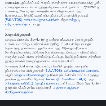
தானாகவே
புதுப்பிக்கப்படும். மேலும், உங்கள் சந்தா காலாவதியாவதற்கு முன்பு
வரவிருக்கும் கட்டணங்கள் குறித்த அறிவிப்பைப் பெறுவீர்கள். SpyHunter-ஐ
வாங்குவது, கொள்முதல் பக்கத்தில் உள்ள விதிமுறைகள் மற்றும்
நிபந்தனைகள், இறுதிப் பயனர் உரிம ஒப்பந்தம்/சேவை விதிமுறைகள்
(EULA/TOS)
,
தனியுரிமை/குக்கீ கொள்கை
மற்றும்
தள்ளுபடி
விதிமுறைகளுக்கு
உட்பட்டது.
------
பொது விதிமுறைகள்
தள்ளுபடி விலையில் SpyHunter-ஐ வாங்கும் எந்தவொரு கொள்முதலும்,
வழங்கப்படும் தள்ளுபடி சந்தாக் காலத்திற்கு மட்டுமே செல்லுபடியாகும்.
அதன்பிறகு, தானியங்கிப் புதுப்பிப்புகள் மற்றும்/அல்லது எதிர்காலக்
கொள்முதல்களுக்கு, அப்போது பொருந்தக்கூடிய நிலையான விலையேற்றம்
அமலுக்கு வரும். விலை மாற்றத்திற்கு உட்பட்டது, இருப்பினும் விலை மாற்றங்கள்
குறித்து நாங்கள் உங்களுக்கு முன்கூட்டியே அறிவிப்போம்.
அனைத்து SpyHunter பதிப்புகளும், எங்களின் இறுதிப் பயனர் உரிம
ஒப்பந்தம்/சேவை விதிமுறைகள்
(EULA/TOS)
,
தனியுரிமை/குக்கீ கொள்கை
மற்றும்
தள்ளுபடி விதிமுறைகளுக்கு
நீங்கள் ஒப்புக்கொள்வதைப் பொறுத்தது.
தயவுசெய்து எங்களின் அடிக்கடி
கேட்கப்படும் கேள்விகள் (FAQs)
மற்றும்
அச்சுறுத்தல் மதிப்பீட்டு அளவுகோல்களையும்
பார்க்கவும். நீங்கள் SpyHunter-
ஐ நிறுவல் நீக்கம் செய்ய விரும்பினால்,
அதற்கான வழியைத்
தெரிந்துகொள்ளுங்கள்
.