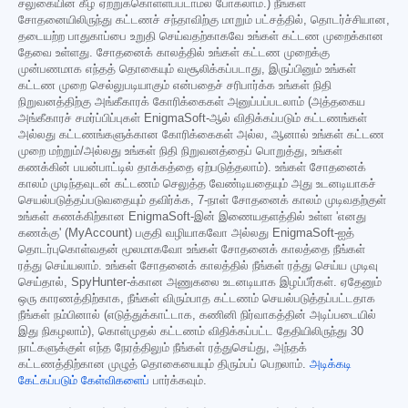
சலுகையின் கீழ் ஏற்றுக்கொள்ளப்படாமல் போகலாம்.) நீங்கள்
சோதனையிலிருந்து கட்டணச் சந்தாவிற்கு மாறும் பட்சத்தில், தொடர்ச்சியான,
தடையற்ற பாதுகாப்பை உறுதி செய்வதற்காகவே உங்கள் கட்டண முறைக்கான
தேவை உள்ளது. சோதனைக் காலத்தில் உங்கள் கட்டண முறைக்கு
முன்பணமாக எந்தத் தொகையும் வசூலிக்கப்படாது, இருப்பினும் உங்கள்
கட்டண முறை செல்லுபடியாகும் என்பதைச் சரிபார்க்க உங்கள் நிதி
நிறுவனத்திற்கு அங்கீகாரக் கோரிக்கைகள் அனுப்பப்படலாம் (அத்தகைய
அங்கீகாரச் சமர்ப்பிப்புகள் EnigmaSoft-ஆல் விதிக்கப்படும் கட்டணங்கள்
அல்லது கட்டணங்களுக்கான கோரிக்கைகள் அல்ல, ஆனால் உங்கள் கட்டண
முறை மற்றும்/அல்லது உங்கள் நிதி நிறுவனத்தைப் பொறுத்து, உங்கள்
கணக்கின் பயன்பாட்டில் தாக்கத்தை ஏற்படுத்தலாம்). உங்கள் சோதனைக்
காலம் முடிந்தவுடன் கட்டணம் செலுத்த வேண்டியதையும் அது உடனடியாகச்
செயல்படுத்தப்படுவதையும் தவிர்க்க, 7-நாள் சோதனைக் காலம் முடிவதற்குள்
உங்கள் கணக்கிற்கான EnigmaSoft-இன் இணையதளத்தில் உள்ள 'எனது
கணக்கு' (MyAccount) பகுதி வழியாகவோ அல்லது EnigmaSoft-ஐத்
தொடர்புகொள்வதன் மூலமாகவோ உங்கள் சோதனைக் காலத்தை நீங்கள்
ரத்து செய்யலாம். உங்கள் சோதனைக் காலத்தில் நீங்கள் ரத்து செய்ய முடிவு
செய்தால், SpyHunter-க்கான அணுகலை உடனடியாக இழப்பீர்கள். ஏதேனும்
ஒரு காரணத்திற்காக, நீங்கள் விரும்பாத கட்டணம் செயல்படுத்தப்பட்டதாக
நீங்கள் நம்பினால் (எடுத்துக்காட்டாக, கணினி நிர்வாகத்தின் அடிப்படையில்
இது நிகழலாம்), கொள்முதல் கட்டணம் விதிக்கப்பட்ட தேதியிலிருந்து 30
நாட்களுக்குள் எந்த நேரத்திலும் நீங்கள் ரத்துசெய்து, அந்தக்
கட்டணத்திற்கான முழுத் தொகையையும் திரும்பப் பெறலாம்.
அடிக்கடி
கேட்கப்படும் கேள்விகளைப்
பார்க்கவும்.