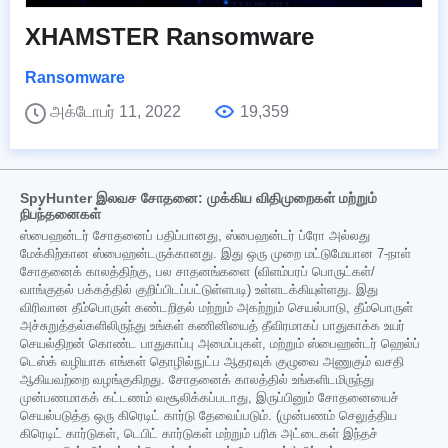
XHAMSTER Ransomware
Ransomware
அக்டோபர் 11, 2022
19,359
SpyHunter இலவச சோதனை: முக்கிய விதிமுறைகள் மற்றும்
நிபந்தனைகள்
ஸ்பைஹன்டர் சோதனைப் பதிப்பானது, ஸ்பைஹன்டர் ப்ரோ அல்லது
மேக்கிற்கான ஸ்பைஹன்டருக்கானது. இது ஒரு முறை மட்டுமேயான 7-நாள்
சோதனைக் காலத்திற்கு, பல சாதனங்களை (விளம்பரப் பொருட்கள்/
வாங்குதல் பக்கத்தில் குறிப்பிடப்பட்டுள்ளபடி) உள்ளடக்கியுள்ளது. இது
விரிவான தீம்பொருள் கண்டறிதல் மற்றும் அகற்றும் செயல்பாடு, தீம்பொருள்
அச்சுறுத்தல்களிலிருந்து உங்கள் கணினியைத் தீவிரமாகப் பாதுகாக்க உயர்
செயல்திறன் கொண்ட பாதுகாப்பு அமைப்புகள், மற்றும் ஸ்பைஹன்டர் ஹெல்ப்
டெஸ்க் வழியாக எங்கள் தொழில்நுட்ப ஆதரவுக் குழுவை அணுகும் வசதி
ஆகியவற்றை வழங்குகிறது. சோதனைக் காலத்தில் உங்களிடமிருந்து
முன்பணமாகக் கட்டணம் வசூலிக்கப்படாது, இருப்பினும் சோதனையைச்
செயல்படுத்த ஒரு கிரெடிட் கார்டு தேவைப்படும். (முன்பணம் செலுத்திய
கிரெடிட் கார்டுகள், டெபிட் கார்டுகள் மற்றும் பரிசு அட்டைகள் இந்தச்