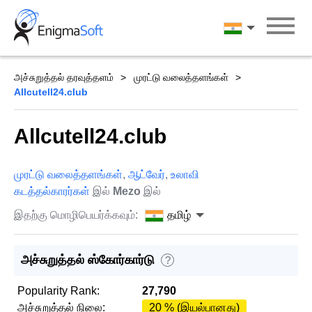
Skip
to
தமிழ்
content
அச்சுறுத்தல் தரவுத்தளம்
முரட்டு வலைத்தளங்கள்
Allcutell24.club
Allcutell24.club
முரட்டு வலைத்தளங்கள்
,
ஆட்வேர்
,
உலாவி
கடத்தல்காரர்கள்
இல்
Mezo
இல்
இதற்கு மொழிபெயர்க்கவும்:
தமிழ்
அச்சுறுத்தல் ஸ்கோர்கார்டு
?
Popularity Rank:
27,790
அச்சுறுத்தல் நிலை:
20 % (இயல்பானது)