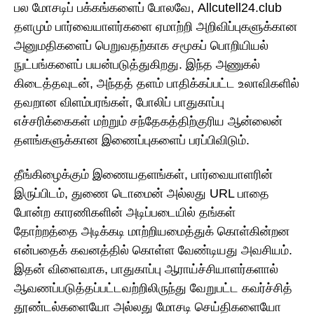
பல மோசடிப் பக்கங்களைப் போலவே, Allcutell24.club
தளமும் பார்வையாளர்களை ஏமாற்றி அறிவிப்புகளுக்கான
அனுமதிகளைப் பெறுவதற்காக சமூகப் பொறியியல்
நுட்பங்களைப் பயன்படுத்துகிறது. இந்த அணுகல்
கிடைத்தவுடன், அந்தத் தளம் பாதிக்கப்பட்ட உலாவிகளில்
தவறான விளம்பரங்கள், போலிப் பாதுகாப்பு
எச்சரிக்கைகள் மற்றும் சந்தேகத்திற்குரிய ஆன்லைன்
தளங்களுக்கான இணைப்புகளைப் பரப்பிவிடும்.
தீங்கிழைக்கும் இணையதளங்கள், பார்வையாளரின்
இருப்பிடம், துணை டொமைன் அல்லது URL பாதை
போன்ற காரணிகளின் அடிப்படையில் தங்கள்
தோற்றத்தை அடிக்கடி மாற்றியமைத்துக் கொள்கின்றன
என்பதைக் கவனத்தில் கொள்ள வேண்டியது அவசியம்.
இதன் விளைவாக, பாதுகாப்பு ஆராய்ச்சியாளர்களால்
ஆவணப்படுத்தப்பட்டவற்றிலிருந்து வேறுபட்ட கவர்ச்சித்
தூண்டல்களையோ அல்லது மோசடி செய்திகளையோ