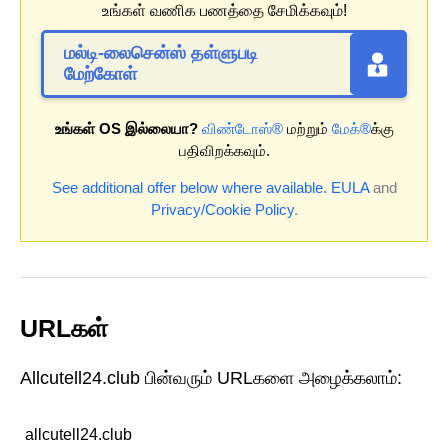
உங்கள் வணிக பணத்தை சேமிக்கவும்!
மல்டி-லைசென்ஸ் தள்ளுபடி
மேற்கோள்
உங்கள் OS இல்லையா?
விண்டோஸ்®
மற்றும்
மேக்®
க்கு
பதிவிறக்கவும்.
See additional offer below where available.
EULA
and
Privacy/Cookie Policy
.
URLகள்
Allcutell24.club பின்வரும் URLகளை அழைக்கலாம்:
allcutell24.club