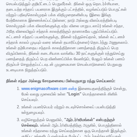
செயல்படுத்தும் குறியீட்டைப் பெறுவீர்கள். நீங்கள் ஒரு தொடர்ச்சியான,
தடையற்ற சந்தாப் பயனராக இருக்கும் பட்சத்தில், வழங்கப்படும் பொருட்கள்
மற்றும் பதிவு/கொள்முதல் பக்க விதிமுறைகளின்படி (இவை இங்கு
மேற்கோளாக இணைக்கப்பட்டுள்ளன; நாடு அல்லது விளம்பரத்தின்படி
கொள்முதல் பக்க விவரங்களுக்கு ஏற்ப விலை மாறுபடலாம்) உங்கள் சந்தா,
அதே விலையிலும் சந்தாக் காலத்திற்கும் தானாகவே புதுப்பிக்கப்படும்.
கட்டணச் சந்தாப் பயனர்களுக்கு, நீங்கள் ரத்துசெய்தால், உங்கள் கட்டணச்
சந்தாக் காலம் முடியும் வரை உங்கள் தயாரிப்பு(களை) தொடர்ந்து அணுகலாம்.
உங்கள் தற்போதைய சந்தாக் காலத்திற்கான பணத்தைத் திரும்பப் பெற
விரும்பினால், நீங்கள் கடைசியாக வாங்கிய 30 நாட்களுக்குள் ரத்துசெய்து
பணத்தைத் திரும்பப் பெற விண்ணப்பிக்க வேண்டும், மேலும் உங்கள் பணம்
திரும்பச் செலுத்தப்பட்டவுடன் முழுமையான செயல்பாடுகளைப் பெறுவது
உடனடியாக நிறுத்தப்படும்.
நீங்கள் சந்தா அல்லது சோதனையை பின்வருமாறு ரத்து செய்யலாம்:
www.enigmasoftware.com என்ற
இணையதளத்திற்குச் சென்று,
மேல் வலது மூலையில் உள்ள
"Login"
பொத்தானைக் கிளிக்
செய்யவும்.
உங்கள் பயனர்பெயர் மற்றும் கடவுச்சொல்லைப் பயன்படுத்தி
உள்நுழையவும்.
வழிசெலுத்தல் மெனுவில்,
"ஆர்டர்/உரிமங்கள்" என்பதற்குச்
செல்லவும்.
உங்கள் ஆர்டர்/உரிமத்திற்கு அருகில், பொருந்தினால்
உங்கள் சந்தாவை ரத்து செய்வதற்கான ஒரு பொத்தான் இருக்கும்.
குறிப்பு: உங்களிடம் ஒன்றுக்கு மேற்பட்ட ஆர்டர்கள்/தயாரிப்புகள்