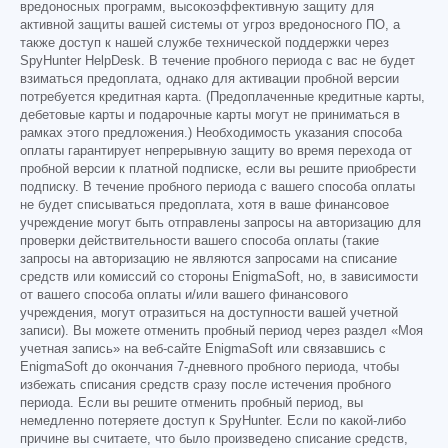
вредоносных программ, высокоэффективную защиту для
активной защиты вашей системы от угроз вредоносного ПО, а
также доступ к нашей службе технической поддержки через
SpyHunter HelpDesk. В течение пробного периода с вас не будет
взиматься предоплата, однако для активации пробной версии
потребуется кредитная карта. (Предоплаченные кредитные карты,
дебетовые карты и подарочные карты могут не приниматься в
рамках этого предложения.) Необходимость указания способа
оплаты гарантирует непрерывную защиту во время перехода от
пробной версии к платной подписке, если вы решите приобрести
подписку. В течение пробного периода с вашего способа оплаты
не будет списываться предоплата, хотя в ваше финансовое
учреждение могут быть отправлены запросы на авторизацию для
проверки действительности вашего способа оплаты (такие
запросы на авторизацию не являются запросами на списание
средств или комиссий со стороны EnigmaSoft, но, в зависимости
от вашего способа оплаты и/или вашего финансового
учреждения, могут отразиться на доступности вашей учетной
записи). Вы можете отменить пробный период через раздел «Моя
учетная запись» на веб-сайте EnigmaSoft или связавшись с
EnigmaSoft до окончания 7-дневного пробного периода, чтобы
избежать списания средств сразу после истечения пробного
периода. Если вы решите отменить пробный период, вы
немедленно потеряете доступ к SpyHunter. Если по какой-либо
причине вы считаете, что было произведено списание средств,