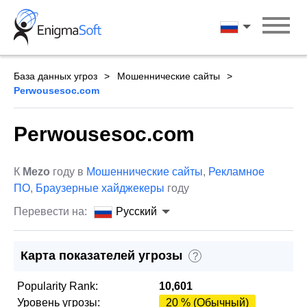
Skip
to
Русский
content
База данных угроз
Мошеннические сайты
Perwousesoc.com
Perwousesoc.com
К
Mezo
году в
Мошеннические сайты
,
Рекламное
ПО
,
Браузерные хайджекеры
году
Перевести на:
Русский
Карта показателей угрозы
?
Popularity Rank:
10,601
Уровень угрозы:
20 % (Обычный)