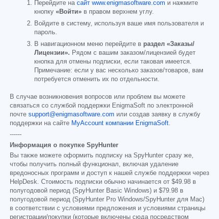
Перейдите на
сайт www.enigmasoftware.com
и нажмите
кнопку
«Войти»
в правом верхнем углу.
Войдите в систему, используя ваше имя пользователя и
пароль.
В навигационном меню перейдите в
раздел «Заказы/
Лицензии».
Рядом с вашим заказом/лицензией будет
кнопка для отмены подписки, если таковая имеется.
Примечание: если у вас несколько заказов/товаров, вам
потребуется отменить их по отдельности.
В случае возникновения вопросов или проблем вы можете
связаться со службой поддержки EnigmaSoft по электронной
почте
support@enigmasoftware.com
или создав заявку в службу
поддержки на сайте
MyAccount компании EnigmaSoft
.
------
Информация о покупке SpyHunter
Вы также можете оформить подписку на SpyHunter сразу же,
чтобы получить полный функционал, включая удаление
вредоносных программ и доступ к нашей службе поддержки через
HelpDesk. Стоимость подписки обычно начинается от
$49.98
в
полугодовой период (SpyHunter Basic Windows) и
$79.98
в
полугодовой период (SpyHunter Pro Windows/SpyHunter для Mac)
в соответствии с условиями предложения и условиями страницы
регистрации/покупки (которые включены сюда посредством