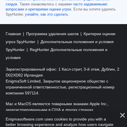
скидок
. Также ознакомьтесь с нашими
часто задаваемыми
вопросами
и
критериями оценки угроз
. Если вы хотите удалить
SpyHunter,
узнайте, как это сделать
.
Главная
Программа удаления шагов
Критерии оценки
угроз SpyHunter
Дополнительные положения и условия
SpyHunter
RegHunter Дополнительные положения и
условия
Зарегистрированный офис: 1 Касл-стрит, 3-й этаж, Дублин, 2
D02XD82 Ирландия.
EnigmaSoft Limited, Закрытое акционерное общество с
ограниченной ответственностью, регистрационный номер
компании 597114.
Mac и MacOS являются товарными знаками Apple Inc.,
зарегистрированными в США и других странах.
Enigmasoftware.com uses cookies to provide you with a
Copyright 2016-
2026
. EnigmaSoft Ltd. Все права защищены.
better browsing experience and analyze how users navigate