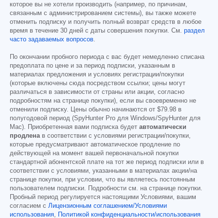
которое вы не хотели производить (например, по причинам,
связанным с администрированием системы), вы также можете
отменить подписку и получить полный возврат средств в любое
время в течение 30 дней с даты совершения покупки. См.
раздел
часто задаваемых вопросов
.
По окончании пробного периода с вас будет немедленно списана
предоплата по цене и за период подписки, указанным в
материалах предложения и условиях регистрации/покупки
(которые включены сюда посредством ссылки; цены могут
различаться в зависимости от страны или акции, согласно
подробностям на странице покупки), если вы своевременно не
отменили подписку. Цены обычно начинаются от
$79.98
в
полугодовой период (SpyHunter Pro для Windows/SpyHunter для
Mac). Приобретенная вами подписка будет
автоматически
продлена
в соответствии с условиями регистрации/покупки,
которые предусматривают автоматическое продление по
действующей на момент вашей первоначальной покупки
стандартной абонентской плате на тот же период подписки или в
соответствии с условиями, указанными в материалах акции/на
странице покупки, при условии, что вы являетесь постоянным
пользователем подписки. Подробности см. на странице покупки.
Пробный период регулируется настоящими Условиями, вашим
согласием с
Лицензионным соглашением/Условиями
использования
,
Политикой конфиденциальности/использования