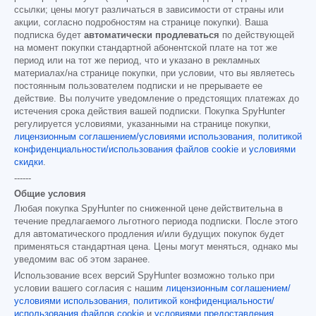
ссылки; цены могут различаться в зависимости от страны или
акции, согласно подробностям на странице покупки). Ваша
подписка будет
автоматически продлеваться
по действующей
на момент покупки стандартной абонентской плате на тот же
период или на тот же период, что и указано в рекламных
материалах/на странице покупки, при условии, что вы являетесь
постоянным пользователем подписки и не прерываете ее
действие. Вы получите уведомление о предстоящих платежах до
истечения срока действия вашей подписки. Покупка SpyHunter
регулируется условиями, указанными на странице покупки,
лицензионным соглашением/условиями использования
,
политикой
конфиденциальности/использования файлов cookie
и
условиями
скидки
.
------
Общие условия
Любая покупка SpyHunter по сниженной цене действительна в
течение предлагаемого льготного периода подписки. После этого
для автоматического продления и/или будущих покупок будет
применяться стандартная цена. Цены могут меняться, однако мы
уведомим вас об этом заранее.
Использование всех версий SpyHunter возможно только при
условии вашего согласия с нашим
лицензионным соглашением/
условиями использования
,
политикой конфиденциальности/
использования файлов cookie
и
условиями предоставления