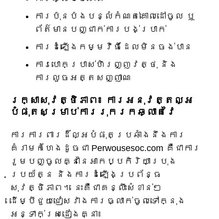
ការប៉ុនប៉ងបន្លំកំណត់គោលដៅចូល ឬ
ព័ត៌មានបញ្ជាក់ការបង់ប្រាក់
ការដំឡើងកម្មវិធីដែលមិនចង់បាន
ការបោកប្រាស់ហិរញ្ញវត្ថុ និង
ការលួចអត្តសញ្ញាណ
រក្សាសុវត្ថិភាព៖ ការអនុវត្តល្អ
បំផុតសម្រាប់ការរុករកឆ្លាតវៃ
ការការពារដ៏ល្អបំផុតប្រឆាំងនឹងការ
គំរាមកំហែងដូចជា Perwousesoc.com គឺជាការ
រួមបញ្ចូលគ្នានៃអាកប្បកិរិយាប្រុង
ប្រយ័ត្ន និងការដំឡើងប្រព័ន្ធ
សុវត្ថិភាព។ នេះគឺជាគន្លឹះសំខាន់ៗ
ដើម្បីជួយជៀសវាងការធ្លាក់ចូលទៅក្នុង
អន្ទាក់ស្រដៀងគ្នា៖