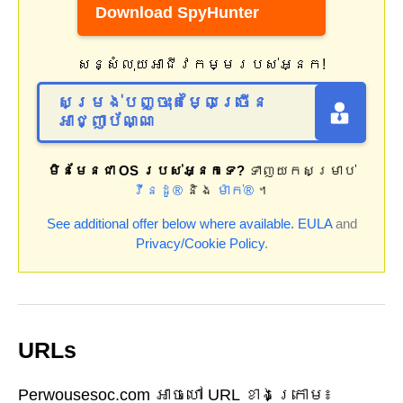
Download SpyHunter
សន្សំលុយអាជីវកម្មរបស់អ្នក!
សម្រង់បញ្ចុះតម្លៃច្រើន
អាជ្ញាប័ណ្ណ
មិនមែនជា OS របស់អ្នកទេ?
ទាញយកសម្រាប់
វីនដូ®
និង
ម៉ាក់®
។
See additional offer below where available.
EULA
and
Privacy/Cookie Policy
.
URLs
Perwousesoc.com អាចហៅ URL ខាងក្រោម៖