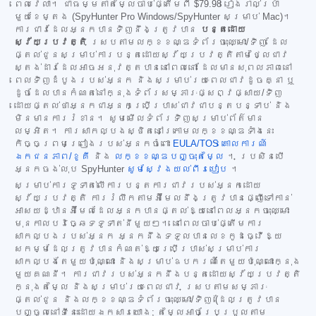
ពេលវេលា។ ជាធម្មតាតម្លៃចាប់ផ្តើមពី
$79.98
រៀងរាល់ប្រាំ
មួយខែម្តង (SpyHunter Pro Windows/SpyHunter សម្រាប់ Mac)។
ការជាវដែលអ្នកបានទិញនឹងត្រូវបាន
បន្តដោយ
ស្វ័យប្រវត្តិ
ស្របតាមលក្ខខណ្ឌទំព័រចុះឈ្មោះ/ទិញ ដែល
ផ្តល់ជូនសម្រាប់ការបន្តដោយស្វ័យប្រវត្តិតាមថ្លៃជាវ
ស្តង់ដារដែលអាចអនុវត្តបាននៅពេលនោះ ដែលមានសុពលភាពនៅ
ពេលទិញដំបូងរបស់អ្នក និងសម្រាប់រយៈពេលជាវដូចគ្នា ឬ
ដូចដែលបានកំណត់នៅក្នុងទំព័រសម្ភារៈផ្សព្វផ្សាយ/ទិញ
ដោយផ្តល់ថាអ្នកជាអ្នកប្រើប្រាស់ជាវជាបន្តបន្ទាប់ និង
មិនមានការរំខាន។ សូមមើលទំព័រទិញសម្រាប់ព័ត៌មាន
លម្អិត។ ការសាកល្បងស្ថិតនៅក្រោមលក្ខខណ្ឌទាំងនេះ
កិច្ចព្រមព្រៀងរបស់អ្នកចំពោះ
EULA/TOS
គោលការណ៍
ឯកជនភាព/ខូគី
និង
លក្ខខណ្ឌបញ្ចុះតម្លៃ
។ ប្រសិនបើ
អ្នកចង់លុប SpyHunter
សូមស្វែងយល់ពីរបៀប
។
សម្រាប់ការទូទាត់លើការបន្តការជាវរបស់អ្នកដោយ
ស្វ័យប្រវត្តិ ការរំលឹកតាមអ៊ីមែលនឹងត្រូវបានផ្ញើទៅកាន់
អាសយដ្ឋានអ៊ីមែលដែលអ្នកបានផ្តល់ឱ្យនៅពេលអ្នកចុះឈ្មោះ
មុនកាលបរិច្ឆេទទូទាត់នីមួយៗ។ នៅពេលចាប់ផ្តើមការ
សាកល្បងរបស់អ្នក អ្នកនឹងទទួលបានលេខកូដធ្វើឱ្យ
សកម្មដែលត្រូវបានកំណត់ឱ្យប្រើប្រាស់សម្រាប់ការ
សាកល្បងតែមួយប៉ុណ្ណោះ និងសម្រាប់ឧបករណ៍តែមួយប៉ុណ្ណោះក្នុង
មួយគណនី។ ការជាវរបស់អ្នកនឹងបន្តដោយស្វ័យប្រវត្តិ
ក្នុងតម្លៃ និងសម្រាប់រយៈពេលជាវ ស្របតាមសម្ភារៈ
ផ្តល់ជូន និងលក្ខខណ្ឌទំព័រចុះឈ្មោះ/ទិញ (ដែលត្រូវបាន
បញ្ចូលនៅទីនេះដោយឯកសារយោង; តម្លៃអាចប្រែប្រួលតាម