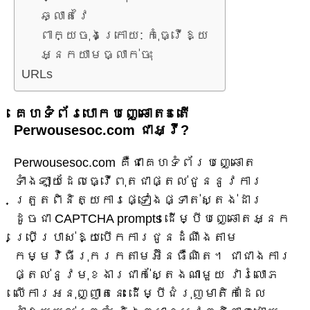
ឆ្លាតវៃ
ពាក្យចុងក្រោយ: កុំធ្វើឱ្យ
អ្នកយាមធ្លាក់ចុះ
URLs
គេហទំព័របោកបញ្ឆោត៖ តើ
Perwousesoc.com ជាអ្វី?
Perwousesoc.com គឺជាគេហទំព័របញ្ឆោត
ទាំងឡាយដែលធ្វើពុតជាផ្តល់ជូននូវការ
ត្រួតពិនិត្យការផ្ទៀងផ្ទាត់ស្តង់ដារ
ដូចជា CAPTCHA prompts ដើម្បីបញ្ឆោតអ្នក
ប្រើប្រាស់ឱ្យបើកការជូនដំណឹងតាម
កម្មវិធីរុករកតាមអ៊ីនធឺណិត។ ជាជាងការ
ផ្តល់នូវមុខងារជាក់ស្តែងណាមួយ វារំលោភ
លើការអនុញ្ញាតនេះ ដើម្បីជំរុញមាតិកាដែល