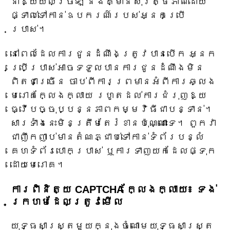
នាំឱ្យយល់ច្រឡំ និងគ្មានសុវត្ថិភាពដោយ
ផ្ទាល់ទៅកាន់ឧបករណ៍របស់អ្នកប្រើ
ប្រាស់។
នៅពេលដែលការជូនដំណឹងត្រូវបានបើក អ្នក
ប្រើប្រាស់អាចទទួលបានការជូនដំណឹងមិន
ពិតជាច្រើន ចាប់ពីការព្រមានអំពីការឆ្លង
មេរោគក្លែងក្លាយ រហូតដល់ការជំរុញឱ្យ
ធ្វើបច្ចុប្បន្នភាពកម្មវិធីជាបន្ទាន់។
សារទាំងនេះមិនត្រឹមតែរំខានប៉ុណ្ណោះទេ។ ពួកវា
ជាញឹកញាប់មានតំណភ្ជាប់ទៅកាន់ទំព័របន្លំ
គេហទំព័របោកប្រាស់ ឬការទាញយកដែលផ្ទុក
ដោយមេរោគ។
ការពិនិត្យ CAPTCHA ក្លែងក្លាយ៖ ទង់
ក្រហមដែលត្រូវមើល
យុទ្ធសាស្ត្រមួយក្នុងចំណោមយុទ្ធសាស្ត្រ