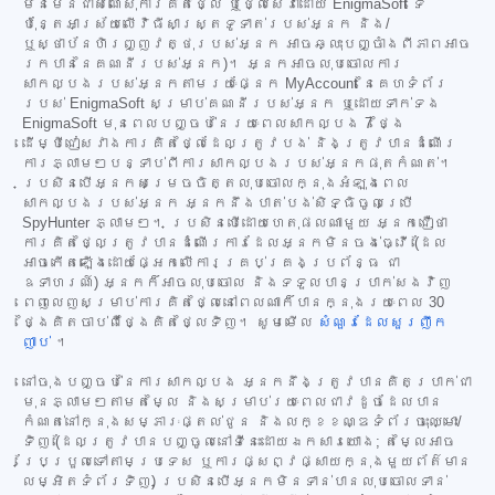
មិនមែនជាសំណើសុំការគិតថ្លៃ ឬថ្លៃសេវាដោយ EnigmaSoft ទេ
ប៉ុន្តែអាស្រ័យលើវិធីសាស្ត្រទូទាត់របស់អ្នក និង/
ឬស្ថាប័នហិរញ្ញវត្ថុរបស់អ្នក អាចឆ្លុះបញ្ចាំងពីភាពអាច
រកបាននៃគណនីរបស់អ្នក)។ អ្នកអាចលុបចោលការ
សាកល្បងរបស់អ្នកតាមរយៈផ្នែក MyAccount នៃគេហទំព័រ
របស់ EnigmaSoft សម្រាប់គណនីរបស់អ្នក ឬដោយទាក់ទង
EnigmaSoft មុនពេលបញ្ចប់នៃរយៈពេលសាកល្បង 7 ថ្ងៃ
ដើម្បីជៀសវាងការគិតថ្លៃដែលត្រូវបង់ និងត្រូវបានដំណើរ
ការភ្លាមៗបន្ទាប់ពីការសាកល្បងរបស់អ្នកផុតកំណត់។
ប្រសិនបើអ្នកសម្រេចចិត្តលុបចោលក្នុងអំឡុងពេល
សាកល្បងរបស់អ្នក អ្នកនឹងបាត់បង់សិទ្ធិចូលប្រើ
SpyHunter ភ្លាមៗ។ ប្រសិនបើដោយហេតុផលណាមួយ អ្នកជឿថា
ការគិតថ្លៃត្រូវបានដំណើរការដែលអ្នកមិនចង់ធ្វើ (ដែល
អាចកើតឡើងដោយផ្អែកលើការគ្រប់គ្រងប្រព័ន្ធ ជា
ឧទាហរណ៍) អ្នកក៏អាចលុបចោល និងទទួលបានប្រាក់សងវិញ
ពេញលេញសម្រាប់ការគិតថ្លៃនៅពេលណាក៏បានក្នុងរយៈពេល 30
ថ្ងៃគិតចាប់ពីថ្ងៃគិតថ្លៃទិញ។ សូមមើល
សំណួរដែលសួរញឹក
ញាប់
។
នៅចុងបញ្ចប់នៃការសាកល្បង អ្នកនឹងត្រូវបានគិតប្រាក់ជា
មុនភ្លាមៗតាមតម្លៃ និងសម្រាប់រយៈពេលជាវដូចដែលបាន
កំណត់នៅក្នុងសម្ភារៈផ្តល់ជូន និងលក្ខខណ្ឌទំព័រចុះឈ្មោះ/
ទិញ (ដែលត្រូវបានបញ្ចូលនៅទីនេះដោយឯកសារយោង; តម្លៃអាច
ប្រែប្រួលទៅតាមប្រទេស ឬការផ្សព្វផ្សាយក្នុងមួយព័ត៌មាន
លម្អិតទំព័រទិញ) ប្រសិនបើអ្នកមិនទាន់បានលុបចោលទាន់