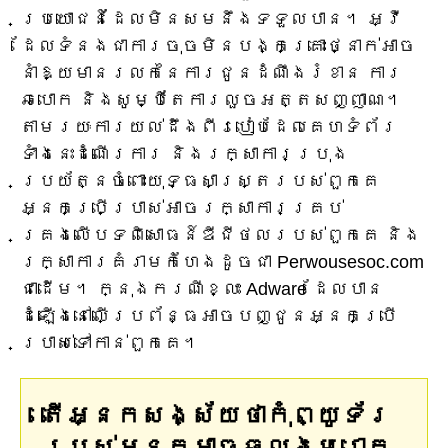
ប្រយោជន៍ដែលមិនសមនឹងទទួលបាន។ អ្វី​
ដែល​ទំនង​ជា​ការ​ចុច​មិន​បង្ក​គ្រោះថ្នាក់​អាច​
នាំ​ឱ្យ​មាន​រលក​នៃ​ការ​ជូន​ដំណឹង​រំខាន ការ​
ឆបោក និង​សូម្បី​តែ​ការ​លួច​អត្តសញ្ញាណ។
តាមរយៈការយល់ដឹងពីរបៀបដែលគេហទំព័រ
ទាំងនេះដំណើរការ និងរក្សាការប្រុង
ប្រយ័ត្នចំពោះយុទ្ធសាស្ត្ររបស់ពួកគេ
អ្នកប្រើប្រាស់អាចរក្សាការគ្រប់
គ្រងលើបទពិសោធន៍ឌីជីថលរបស់ពួកគេ និង
រក្សាការគំរាមកំហែងដូចជា Perwousesoc.com
ជាដើម។ ក្នុងករណីខ្លះ Adware ដែលបាន
ដំឡើងនៅលើប្រព័ន្ធអាចបញ្ជូនអ្នកប្រើ
ប្រាស់ទៅកាន់ពួកគេ។
តើអ្នកសង្ស័យថាកុំព្យូទ័រ
របស់អ្នកអាចឆ្លងមេរោគ