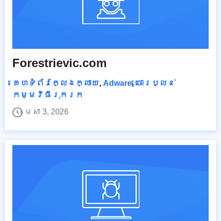
Forestrievic.com
គេហទំព័រក្លែងក្លាយ
,
Adware
,
ចោរប្លន់
កម្មវិធីរុករក
មេសា 3, 2026