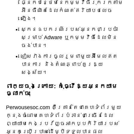
ផ្នែកបន្ថែមនៃកម្មវិធីរុករកតាម
អ៊ីនធឺណិតដែលកំណត់ឥរិយាបថលេច
ឡើង។
ស្កេនឧបករណ៍របស់អ្នកជាប្រចាំ
សម្រាប់ Adware ឬកម្មវិធីដែលមិន
ចង់បាន។
ជៀសវាងការចូលរួមជាមួយអ៊ីមែលឥត
បានការ និងតំណភ្ជាប់គួរឱ្យ
សង្ស័យ។
ពាក្យចុងក្រោយ: កុំធ្វើឱ្យអ្នកយាម
ធ្លាក់ចុះ
Perwousesoc.com គឺគ្រាន់តែជាគេហទំព័រមួយ
ក្នុងចំនោមគេហទំព័របំភាន់ជាច្រើនដែល
ព្យាយាមកេងប្រវ័ញ្ចអាកប្បកិរិយារបស់
អ្នកប្រើប្រាស់ដើម្បីទទួលបានផល