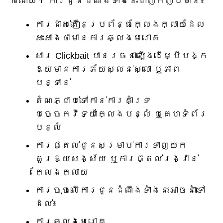
ក៏ដោយ។ ការជូនដំណឹងទាំងនេះជាញឹកញាប់មាន៖
ការដាស់តឿនប្រព័ន្ធក្លែងក្លាយដែល
អះអាងថាមានការឆ្លងមេរោគ
សារ Clickbait បានរចនាឡើងដើម្បីបង្ក
ឱ្យមានការភ័យស្លន់ស្លោ ឬភាព
បន្ទាន់
តំណភ្ជាប់ទៅកាន់ការគាំទ្រ
បច្ចេកវិទ្យាក្លែងបន្លំ ឬគេហទំព័រ
បន្លំ
ការផ្តល់ជូនសម្រាប់ការទាញយក
គួរឱ្យសង្ស័យ ឬការផ្តល់រង្វាន់
ក្លែងក្លាយ
ការចុចលើការជូនដំណឹងទាំងនេះអាចនាំទៅ
ដល់៖
ការឆ្លងមេរោគ