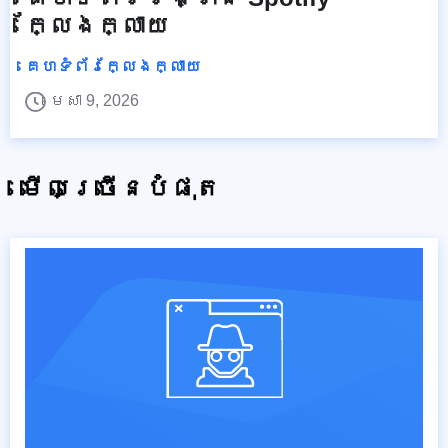
ក្លែងក្លាយ
គេហទំព័រក្លែងក្លាយ
មេសា 9, 2026
មើលច្រើនបំផុត