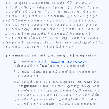
ប្រទេស ឬការផ្សព្វផ្សាយក្នុងមួយព័ត៌មានលម្អិត
ទំព័រទិញ) ដោយផ្តល់ថាអ្នកជាអ្នកប្រើប្រាស់ជាវជាបន្ត
បន្ទាប់ និងមិនមានការរំខាន។ សម្រាប់អ្នកប្រើប្រាស់
ជាវបង់ប្រាក់ ប្រសិនបើអ្នកលុបចោល អ្នកនឹងបន្តចូល
ប្រើផលិតផលរបស់អ្នករហូតដល់ចុងបញ្ចប់នៃរយៈពេល
ជាវបង់ប្រាក់របស់អ្នក។ ប្រសិនបើអ្នកចង់ទទួលបាន
ប្រាក់សងវិញសម្រាប់រយៈពេលជាវបច្ចុប្បន្នរបស់អ្នក
អ្នកត្រូវតែលុបចោល ហើយដាក់ពាក្យស្នើសុំប្រាក់សងវិញ
ក្នុងរយៈពេល 30 ថ្ងៃគិតចាប់ពីការទិញថ្មីបំផុតរបស់អ្នក
ហើយអ្នកនឹងឈប់ទទួលបានមុខងារពេញលេញភ្លាមៗ នៅពេលដែល
ប្រាក់សងរបស់អ្នកត្រូវបានដំណើរការ។
អ្នកអាចលុបចោលការជាវ ឬការសាកល្បងដូចខាងក្រោម៖
ចូលទៅកាន់
គេហទំព័រ www.enigmasoftware.com
ហើយចុចប៊ូតុង
"ចូល"
នៅជ្រុងខាងស្តាំខាងលើ។
ចូលដោយប្រើឈ្មោះអ្នកប្រើប្រាស់ និងពាក្យសម្ងាត់
របស់អ្នក។
នៅក្នុងម៉ឺនុយរុករក សូមចូលទៅកាន់
"ការបញ្ជាទិញ/
អាជ្ញាប័ណ្ណ"។
នៅជាប់នឹងការបញ្ជាទិញ/អាជ្ញាប័ណ្ណ
របស់អ្នក ប៊ូតុងមួយអាចរកបានដើម្បីលុបចោលការ
ជាវរបស់អ្នក ប្រសិនបើអាចអនុវត្តបាន។ ចំណាំ៖
ប្រសិនបើអ្នកមានការបញ្ជាទិញ/ផលិតផលច្រើន
អ្នកនឹងត្រូវលុបចោលពួកវាជាលក្ខណៈបុគ្គល។