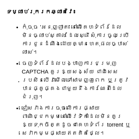
ទម្លាប់រុករកឆ្លាតវៃ៖
កុំចុច 'អនុញ្ញាត' នៅលើគេហទំព័រដែល
មិនធ្លាប់ស្គាល់ ដែលស្នើសុំការចូលប្រើ
ការជូនដំណឹងដោយគ្មានហេតុផលច្បាស់
លាស់។
ចេញទំព័រដែលបង្ហាញការជម្រុញ
CAPTCHA គួរឱ្យសង្ស័យ ជាពិសេស
ប្រសិនបើវាមើលទៅសាមញ្ញពេក ឬត្រូវ
បានផ្គូផ្គងជាមួយនឹងការណែនាំដែល
ជំរុញ។
ជៀសវាងការចុចលើការផ្សាយ
ពាណិជ្ជកម្មនៅលើវេទិកាដែលមិនគួរ
ឱ្យទុកចិត្តដូចជាគេហទំព័រ torrent ឬ
សេវាកម្មផ្សាយឥតគិតថ្លៃ។