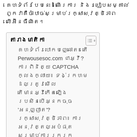
គេហទំព័របែបនេះដំណើរការ និងរបៀបសម្គាល់
ពួកវាគឺចាំបាច់សម្រាប់រក្សាសុវត្ថិភាព
លើអ៊ីនធឺណិត។
តារាង​មាតិកា
គេហទំព័របោកបញ្ឆោត៖ តើ
Perwousesoc.com ជាអ្វី?
ការពិនិត្យ CAPTCHA
ក្លែងក្លាយ៖ ទង់ក្រហម
ដែលត្រូវមើល
តើមានអ្វីកើតឡើង
ប្រសិនបើអ្នកចុច
'អនុញ្ញាត'?
រក្សាសុវត្ថិភាព៖ ការ
អនុវត្តល្អបំផុត
សម្រាប់ការរុករក