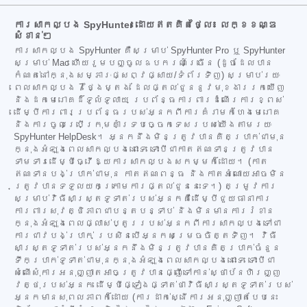
ការសាកល្បង SpyHunter ដោយឥតគិតថ្លៃ៖ លក្ខខណ្ឌ
សំខាន់ៗ
ការសាកល្បង SpyHunter គឺសម្រាប់ SpyHunter Pro ឬ SpyHunter
សម្រាប់ Mac ហើយរួមបញ្ចូលឧបករណ៍ច្រើន (ដូចដែលបាន
កំណត់នៅក្នុងសម្ភារៈផ្សព្វផ្សាយ/ទំព័រទិញ) សម្រាប់រយៈ
ពេលសាកល្បង 7 ថ្ងៃម្តង ដែលផ្តល់ជូននូវមុខងាររកឃើញ
និងដកមេរោគដ៏ទូលំទូលាយ ប្រព័ន្ធការពារដំណើរការខ្ពស់
ដើម្បីការពារប្រព័ន្ធរបស់អ្នកពីការគំរាមកំហែងមេរោគ
និងការចូលប្រើក្រុមគាំទ្របច្ចេកទេសរបស់យើងតាមរយៈ
SpyHunter HelpDesk។ អ្នកនឹងមិនត្រូវបានគិតប្រាក់ជាមុន
ក្នុងអំឡុងពេលសាកល្បងនោះទេ ទោះបីជាកាតឥណទានត្រូវបាន
ទាមទារដើម្បីធ្វើឱ្យការសាកល្បងសកម្មក៏ដោយ។ (កាត
ឥណទានបង់ប្រាក់ជាមុន កាតឥណពន្ធ និងកាតអំណោយអាចមិន
ត្រូវបានទទួលយកក្រោមការផ្តល់ជូននេះទេ។) តម្រូវការ
សម្រាប់វិធីសាស្ត្រទូទាត់របស់អ្នកគឺដើម្បីជួយធានាការ
ការពារសុវត្ថិភាពជាបន្តបន្ទាប់ និងមិនមានការរំខាន
ក្នុងអំឡុងពេលផ្លាស់ប្តូររបស់អ្នកពីការសាកល្បងទៅជា
ការជាវបង់ប្រាក់ ប្រសិនបើអ្នកសម្រេចចិត្តទិញ។ វិធី
សាស្ត្រទូទាត់របស់អ្នកនឹងមិនត្រូវបានគិតប្រាក់ចំនួន
ទឹកប្រាក់ទូទាត់ជាមុនក្នុងអំឡុងពេលសាកល្បងនោះទេ ទោះបីជា
សំណើសុំការអនុញ្ញាតអាចត្រូវបានផ្ញើទៅកាន់ស្ថាប័នហិរញ្ញ
វត្ថុរបស់អ្នក ដើម្បីផ្ទៀងផ្ទាត់ថាវិធីសាស្ត្រទូទាត់របស់
អ្នកមានសុពលភាពក៏ដោយ (ការដាក់ស្នើការអនុញ្ញាតបែបនេះ