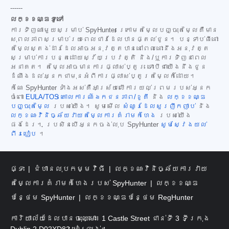
------
លក្ខខណ្ឌទូទៅ
ការទិញណាមួយសម្រាប់ SpyHunter ក្រោមតម្លៃបញ្ចុះតម្លៃគឺមាន
សុពលភាពសម្រាប់រយៈពេលជាវដែលបានផ្តល់ជូន។ បន្ទាប់ពីនោះ
តម្លៃស្តង់ដារដែលអាចអនុវត្តបាននៅពេលនោះនឹងអនុវត្ត
សម្រាប់ការបន្តដោយស្វ័យប្រវត្តិ និង/ឬការទិញនាពេល
អនាគត។ តម្លៃអាចមានការផ្លាស់ប្តូរ ទោះបីជាយើងនឹងជូន
ដំណឹងដល់អ្នកជាមុនអំពីការផ្លាស់ប្តូរតម្លៃក៏ដោយ។
កំណែ SpyHunter ទាំងអស់គឺអាស្រ័យលើការយល់ព្រមរបស់អ្នក
ចំពោះ
EULA/TOS
គោលការណ៍ឯកជនភាព/ខូគី
និង
លក្ខខណ្ឌ
បញ្ចុះតម្លៃ
របស់យើង។ សូមមើល
សំណួរដែលសួរញឹកញាប់
និង
លក្ខណៈវិនិច្ឆ័យវាយតម្លៃការគំរាមកំហែង
របស់យើង
ផងដែរ។ ប្រសិនបើអ្នកចង់លុប SpyHunter
សូមស្វែងយល់
ពីរបៀប
។
ផ្ទះ
ជំហានលុបកម្មវិធី
លក្ខណៈវិនិច្ឆ័យការវាយ
តម្លៃការគំរាមកំហែងរបស់ SpyHunter
លក្ខខណ្ឌ
បន្ថែម SpyHunter
លក្ខខណ្ឌបន្ថែម RegHunter
ការិយាល័យដែលបានចុះឈ្មោះ៖ 1 Castle Street ជាន់ទី 3 ទីក្រុង