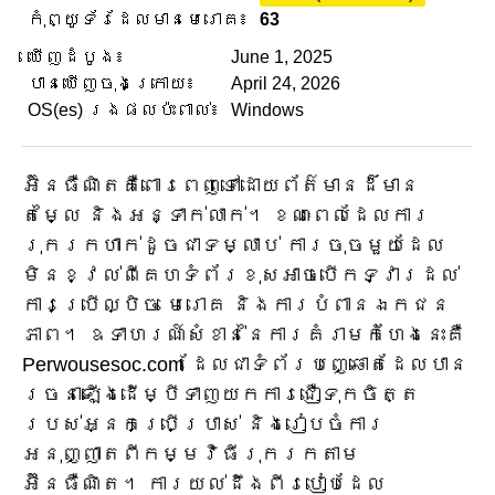
កុំព្យូទ័រដែលមានមេរោគ៖
63
ឃើញដំបូង៖
June 1, 2025
បានឃើញចុងក្រោយ៖
April 24, 2026
OS(es) រងផលប៉ះពាល់៖
Windows
អ៊ិនធឺណិតគឺពោរពេញទៅដោយព័ត៌មានដ៏មាន
តម្លៃ និងអន្ទាក់លាក់។ ខណៈ​ពេល​ដែល​ការ​
រុករក​ហាក់​ដូច​ជា​ទម្លាប់ ការ​ចុច​មួយ​ដែល​
មិន​ខ្វល់​ពី​គេហទំព័រ​ខុស​អាច​បើក​ទ្វារ​ដល់​
ការ​ប្រើ​ល្បិច មេរោគ និង​ការ​បំពាន​ឯកជន
ភាព។ ឧទាហរណ៍សំខាន់នៃការគំរាមកំហែងនេះគឺ
Perwousesoc.com ដែលជាទំព័របញ្ឆោតដែលបាន
រចនាឡើងដើម្បីទាញយកការជឿទុកចិត្ត
របស់អ្នកប្រើប្រាស់ និងរៀបចំការ
អនុញ្ញាតពីកម្មវិធីរុករកតាម
អ៊ីនធឺណិត។ ការយល់ដឹងពីរបៀបដែល