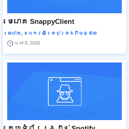
មេរោគ SnappyClient
មេរោគ
,
ឧបករណ៍គ្រប់គ្រងពីចម្ងាយ
មេសា 9, 2026
គេហទំព័ររង្វាន់ Spotify