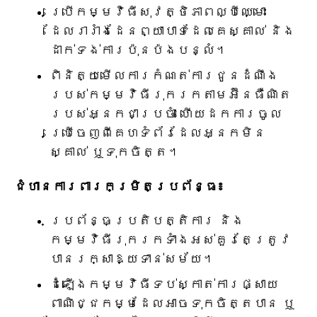
ប្រើកម្មវិធីសុវត្ថិភាពល្បីឈ្មោះ
ដែលរារាំងដែនព្យាបាទដែលគេស្គាល់ និង
ដាក់ទង់ការប៉ុនប៉ងបន្លំ។
ពិនិត្យមើលការកំណត់ការជូនដំណឹង
របស់កម្មវិធីរុករកតាមអ៊ីនធឺណិត
របស់អ្នកជាប្រចាំ ហើយដកការចូល
ប្រើចេញពីគេហទំព័រដែលអ្នកមិន
ស្គាល់ ឬទុកចិត្ត។
ជំហានការពារកម្រិតប្រព័ន្ធ៖
ប្រព័ន្ធប្រតិបត្តិការ និង
កម្មវិធីរុករកទាំងអស់គួរតែត្រូវ
បានរក្សាឱ្យទាន់សម័យ។
ដំឡើងកម្មវិធីទប់ស្កាត់ការផ្សាយ
ពាណិជ្ជកម្មដែលអាចទុកចិត្តបាន ឬ