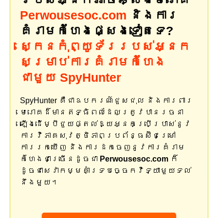
Perwousesoc.com
និងការ
គំរាមកំហែងផ្សេងទៀតទេ?
ស្កេនកុំព្យូទ័ររបស់អ្នក
សម្រាប់ការគំរាមកំហែង
ជាមួយ SpyHunter
SpyHunter គឺជាឧបករណ៍ជួសជុល និងការពារ
មេរោគដ៏មានឥទ្ធិពលដែលត្រូវបានរចនា
ឡើងដើម្បីជួយផ្តល់ឱ្យអ្នកប្រើប្រាស់នូវ
ការវិភាគសុវត្ថិភាពប្រព័ន្ធស៊ីជម្រៅ
ការរកឃើញ និងការដកចេញនូវការគំរាម
កំហែងជាច្រើនដូចជា
Perwousesoc.com
ក៏
ដូចជាសេវាកម្មគាំទ្របច្ចេកវិទ្យាមួយទល់
នឹងមួយ។