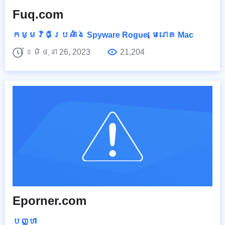
Fuq.com
កម្មវិធីប្រឆាំង Spyware Rogue
,
មេរោគ Mac
ខែមិថុនា 26, 2023
21,204
Eporner.com
បញ្ហា