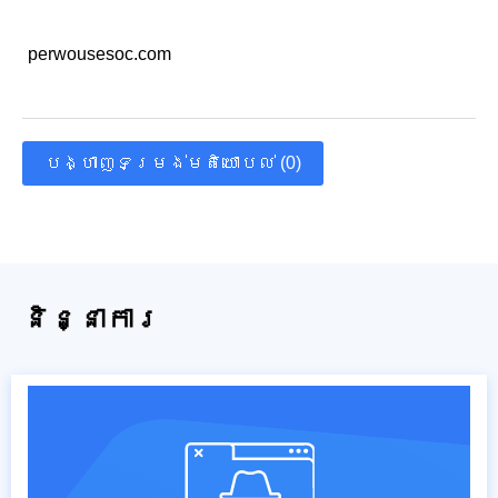
perwousesoc.com
បង្ហាញទម្រង់មតិយោបល់ (0)
និន្នាការ