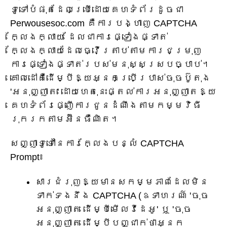
ទូទៅបំផុតដែលប្រើដោយគេហទំព័រដូចជា
Perwousesoc.com គឺការបង្ហាញ CAPTCHA
ក្លែងក្លាយ ដែលជាការផ្ទៀងផ្ទាត់
ក្លែងក្លាយដែលធ្វើត្រាប់តាមការជម្រុញ
ការផ្ទៀងផ្ទាត់របស់មនុស្សស្របច្បាប់។
គោលដៅគឺដើម្បីឱ្យអ្នកប្រើប្រាស់ចុចប៊ូតុង
'អនុញ្ញាត' ដោយហេតុនេះផ្តល់ការអនុញ្ញាតឱ្យ
គេហទំព័រផ្ញើការជូនដំណឹងតាមកម្មវិធី
រុករកតាមអ៊ីនធឺណិត។
សញ្ញាទូទៅនៃការក្លែងបន្លំ CAPTCHA
Prompt៖
សារជំរុញឱ្យមានសកម្មភាពដែលមិន
ទាក់ទងនឹង CAPTCHA (ឧទាហរណ៍ 'ចុច
អនុញ្ញាត ដើម្បីមើលវីដេអូ' ឬ 'ចុច
អនុញ្ញាត ដើម្បីបញ្ជាក់ថាអ្នក