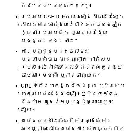
មិនមែនជាមនុស្សយន្ត')។
ប្រអប់ CAPTCHA លេចឡើងដាច់ដោយឡែក
ដោយគ្មានធាតុដែលរំពឹងទុកផ្សេងទៀត
ដូចជាប្រអប់ធីក ឬអក្សរដែល
បង្ខូចទ្រង់ទ្រាយ។
ការបញ្ជូនបន្តភ្លាមៗ
បន្ទាប់ពីចុច 'អនុញ្ញាត' ជាពិសេស
ប្រសិនបើវានាំទៅដល់ទំព័រដែលគួរឱ្យ
ចាប់អារម្មណ៍ ឬការទាញយក។
URL ទំព័រហាក់ដូចជាចៃដន្យ ឬមិនសម
ហេតុសមផល ដែលជារឿយៗមិនទាក់ទង
នឹងម៉ាក ឬសេវាកម្មល្បីឈ្មោះណាមួយ
ឡើយ។
គ្មានមុខងារលើសពីការស្នើសុំការ
អនុញ្ញាត ដោយគ្មានការសាកល្បងពិត