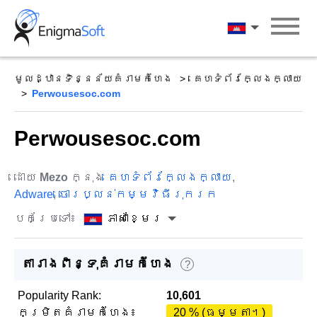
Skip
to
ភាសាខ្មែរ
content
មូលដ្ឋានទិន្នន័យគំរាមកំហែង
គេហទំព័រក្លែងក្លាយ
Perwousesoc.com
Perwousesoc.com
ដោយ
Mezo
ក្នុង
គេហទំព័រក្លែងក្លាយ
,
Adware
,
ចោរប្លន់កម្មវិធីរុករក
បកប្រែទៅ៖
ភាសាខ្មែរ
តារាងពិន្ទុគំរាមកំហែង
?
Popularity Rank:
10,601
កម្រិតគំរាមកំហែង៖
20 % (ធម្មតា។)