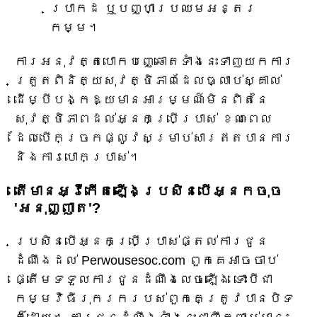
ប្រាកដ ឬបញ្ហាប្រឈមអន្តរ
កម្ម។
ការអនុវត្តបោកបញ្ឆោតទាំងនេះទាញយកការ
ត្រួតពិនិត្យសុវត្ថិភាពដែលធ្លាប់ស្គាល់
ដើម្បីបង្កឱ្យមានអារម្មណ៍មិនពិតនៃ
សុវត្ថិភាពដល់អ្នកប្រើប្រាស់ ខណៈពេល
ដែលបើកច្រកផ្លូវសម្រាប់សារឥតបានការ
និងការបោកប្រាស់។
តើមានអ្វីកើតឡើងប្រសិនបើអ្នកចុច
'អនុញ្ញាត'?
ប្រសិនបើអ្នកប្រើប្រាស់ផ្តល់ការជូន
ដំណឹងដល់ Perwousesoc.com ពួកគេអាចចាប់
ផ្តើមទទួលការជូនដំណឹងលេចឡើង ទោះបីជា
កម្មវិធីរុករករបស់ពួកគេត្រូវបានបិទ