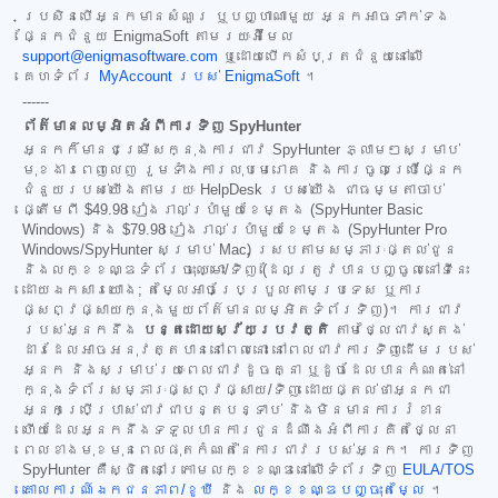
ប្រសិនបើអ្នកមានសំណួរ ឬបញ្ហាណាមួយ អ្នកអាចទាក់ទង
ផ្នែកជំនួយ EnigmaSoft តាមរយៈអ៊ីមែល
support@enigmasoftware.com
ឬដោយបើកសំបុត្រជំនួយនៅលើ
គេហទំព័រ
MyAccount របស់ EnigmaSoft
។
------
ព័ត៌មានលម្អិតអំពីការទិញ SpyHunter
អ្នកក៏មានជម្រើសក្នុងការជាវ SpyHunter ភ្លាមៗសម្រាប់
មុខងារពេញលេញ រួមទាំងការលុបមេរោគ និងការចូលប្រើផ្នែក
ជំនួយរបស់យើងតាមរយៈ HelpDesk របស់យើង ជាធម្មតាចាប់
ផ្តើមពី
$49.98
រៀងរាល់ប្រាំមួយខែម្តង (SpyHunter Basic
Windows) និង
$79.98
រៀងរាល់ប្រាំមួយខែម្តង (SpyHunter Pro
Windows/SpyHunter សម្រាប់ Mac) ស្របតាមសម្ភារៈផ្តល់ជូន
និងលក្ខខណ្ឌទំព័រចុះឈ្មោះ/ទិញ (ដែលត្រូវបានបញ្ចូលនៅទីនេះ
ដោយឯកសារយោង; តម្លៃអាចប្រែប្រួលតាមប្រទេស ឬការ
ផ្សព្វផ្សាយក្នុងមួយព័ត៌មានលម្អិតទំព័រទិញ)។ ការជាវ
របស់អ្នកនឹង
បន្តដោយស្វ័យប្រវត្តិ
តាមថ្លៃជាវស្តង់
ដារដែលអាចអនុវត្តបាននៅពេលនោះ នៅពេលជាវការទិញដើមរបស់
អ្នក និងសម្រាប់រយៈពេលជាវដូចគ្នា ឬដូចដែលបានកំណត់នៅ
ក្នុងទំព័រសម្ភារៈផ្សព្វផ្សាយ/ទិញ ដោយផ្តល់ថាអ្នកជា
អ្នកប្រើប្រាស់ជាវជាបន្តបន្ទាប់ និងមិនមានការរំខាន
ហើយដែលអ្នកនឹងទទួលបានការជូនដំណឹងអំពីការគិតថ្លៃនា
ពេលខាងមុខមុនពេលផុតកំណត់នៃការជាវរបស់អ្នក។ ការទិញ
SpyHunter គឺស្ថិតនៅក្រោមលក្ខខណ្ឌនៅលើទំព័រទិញ
EULA/TOS
គោលការណ៍ឯកជនភាព/ខូឃី
និង
លក្ខខណ្ឌបញ្ចុះតម្លៃ
។