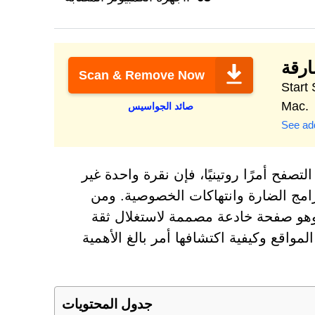
ارقة
Scan & Remove Now
Secure, optimize &
Mac.
صائد الجواسيس
See add
لتصفح أمرًا روتينيًا، فإن نقرة واحدة غير
امج الضارة وانتهاكات الخصوصية. ومن
لة الرئيسية على هذا التهديد موقع Perwousesoc.com، وهو صفحة خادعة مصممة لاستغلال ثقة
واقع وكيفية اكتشافها أمر بالغ الأهمية
جدول المحتويات