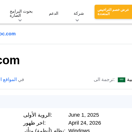
عرض خصم التراخيص
بحوث البرامج
شركة
الدعم
المتعددة
الضارة
oc.com
com
ية
ترجمة الى:
في
المواقع ا
June 1, 2025
الروية الأولى:
April 24, 2026
اخر ظهور:
Windows
نظام (أنظمة) متأثر: