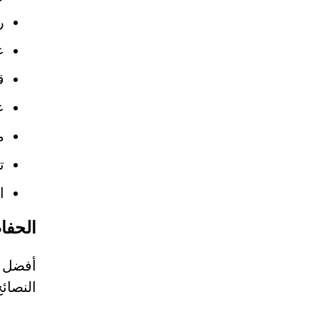
ر
ع
ق
ع
م
ت
ا
الحفا
النصائ