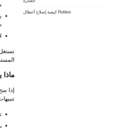
الضارة"
م
كيفية إصلاح أعطال Roblox
س
ل
تستغل 
المستخ
ماذا 
تنبيها
ت
ر