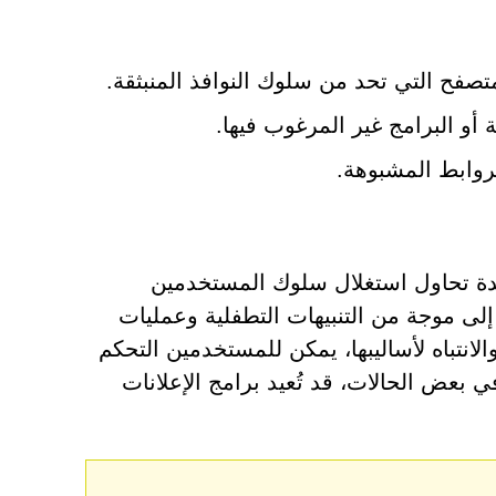
تصفح التي تحد من سلوك النوافذ المنبثقة.
أو البرامج غير المرغوب فيها.
لروابط المشبوهة.
ع مضللة عديدة تحاول استغلال سلوك المستخدمين
لى موجة من التنبيهات التطفلية وعمليات
لانتباه لأساليبها، يمكن للمستخدمين التحكم
تهم الرقمية ودرء التهديدات، مثل Perwousesoc.com. في بعض الحالات، قد تُعيد برامج الإعلانات