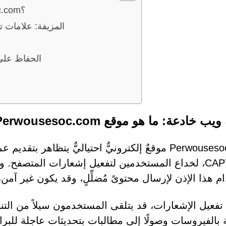
شبكة ويب خادعة: ما هو موقع Perwousesoc.com؟
اختبارات CAPTCHA المزيفة: 
الحفاظ على
 خادعة: ما هو موقع Perwousesoc.com؟
Perwousesoc.com موقعٌ إلكترونيٌّ احتياليٌّ يتظاهر
CAPTCHA، لخداع المستخدمين لتفعيل إشعارات المتصفح. 
م هذا الإذن لإرسال محتوىً مُضلِّلٍ، وقد يكون غير آمن
تفعيل الإشعارات، قد يتلقى المستخدمون سيلاً من التنبي
ة بالفيروسات وصولًا إلى مطالبات بتحديثات عاجلة ل