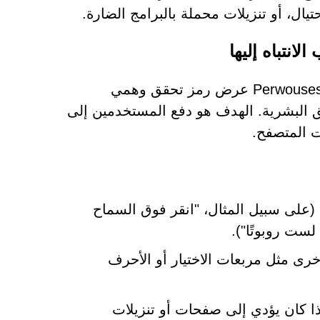
يال، أو تنزيلات محملة بالبرامج الضارة.
من أكثر التكتيكات شيوعًا التي تستخدمها مواقع مثل Perwousesoc.com عرض رمز تحقق وهمي
لتحقق البشرية. الهدف هو دفع المستخدمين إلى
ت المتصفح.
تحث الرسالة على اتخاذ إجراء غير مرتبط بـ CAPTCHA (على سبيل المثال، "انقر فوق السماح
لست روبوتًا").
 متوقعة أخرى مثل مربعات الاختيار أو الأحرف
إذا كان يؤدي إلى صفحات أو تنزيلات