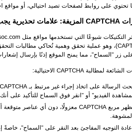
 ما تحتوي على روابط لصفحات تصيد احتيالي، أو مواقع احت
تحذيرية يجب الانتباه إليها
(CAPTCHA)، وهو عملية تحقق وهمية تُحاكي مطالبات ا
على زر "السماح"، مما يمنح الموقع إذنًا بإرسال إشعارا
شائعة لمطالبة CAPTCHA الاحتيالية:
مشاهدة الفيديو" أو "انقر فوق السماح للتأكيد على أنك 
يظهر مربع CAPTCHA معزولًا، دون أي عناصر
لمشوهة.
عادة التوجيه المفاجئ بعد النقر على "السماح"، خاصةً 