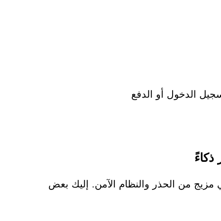
سجيل الدخول أو الدفع
كاءً
يلة حماية ضد تهديدات مثل Perwousesoc.com هي مزيج من الحذر والنظام الآمن. إليك بعض