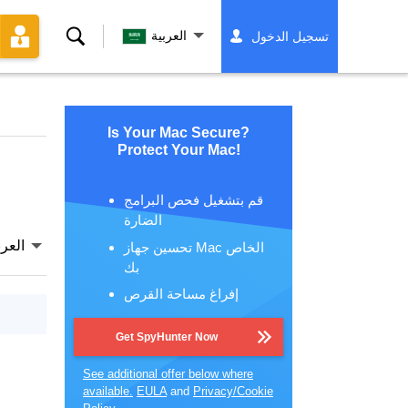
بحث
العربية
تسجيل الدخول
Is Your Mac Secure?
Protect Your Mac!
قم بتشغيل فحص البرامج
الضارة
العرب
تحسين جهاز Mac الخاص
بك
إفراغ مساحة القرص
Get SpyHunter Now
See additional offer below where
available.
EULA
and
Privacy/Cookie