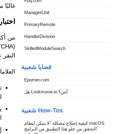
Fuq.com
غالبًا
ManagerUnit
اختبارات CAPTCHA المزيفة: علامات 
PrimaryRemote
HandlerDivision
SkilledModuleSearch
النقر 
قضايا شعبية
العلامات ال
Eporner.com
هل Lookmovie.io آمن؟
ل
شعبية How-Tos
ا
كيفية إصلاح مشكلة "لا يمكن لنظام macOS
التحقق من خلو هذا التطبيق من البرامج
إ