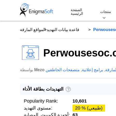
Skip
الصفحة
to
منتجات
الرئيسية
content
Perwouses
قاعدة بيانات التهديد
المواقع المارقة
Perwousesoc.
لمارقة
,
برامج إعلانية
,
متصفحات الخاطفين
Mezo
بواسطة
التهديدات بطاقة الأداء
?
Popularity Rank:
10,601
20 % (طبيعي)
مستوى التهديد:
63
أجهزة الكمبيوتر المصابة: