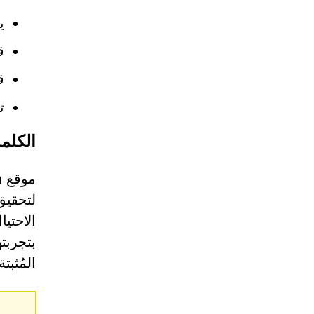
ي
ق
ق
ت
الكلم
لتحقيق
الاحتي
المُثبت