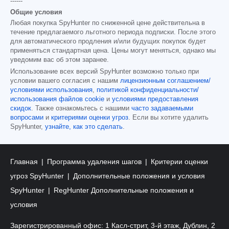
------
Общие условия
Любая покупка SpyHunter по сниженной цене действительна в
течение предлагаемого льготного периода подписки. После этого
для автоматического продления и/или будущих покупок будет
применяться стандартная цена. Цены могут меняться, однако мы
уведомим вас об этом заранее.
Использование всех версий SpyHunter возможно только при
условии вашего согласия с нашим
лицензионным соглашением/
условиями использования
,
политикой конфиденциальности/
использования файлов cookie
и
условиями предоставления
скидок
. Также ознакомьтесь с нашими
часто задаваемыми
вопросами
и
критериями оценки угроз
. Если вы хотите удалить
SpyHunter,
узнайте, как это сделать
.
Главная
Программа удаления шагов
Критерии оценки
угроз SpyHunter
Дополнительные положения и условия
SpyHunter
RegHunter Дополнительные положения и
условия
Зарегистрированный офис: 1 Касл-стрит, 3-й этаж, Дублин, 2