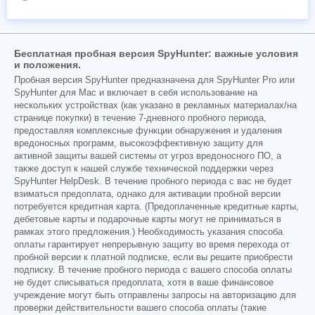
Бесплатная пробная версия SpyHunter: важные условия
и положения.
Пробная версия SpyHunter предназначена для SpyHunter Pro или
SpyHunter для Mac и включает в себя использование на
нескольких устройствах (как указано в рекламных материалах/на
странице покупки) в течение 7-дневного пробного периода,
предоставляя комплексные функции обнаружения и удаления
вредоносных программ, высокоэффективную защиту для
активной защиты вашей системы от угроз вредоносного ПО, а
также доступ к нашей службе технической поддержки через
SpyHunter HelpDesk. В течение пробного периода с вас не будет
взиматься предоплата, однако для активации пробной версии
потребуется кредитная карта. (Предоплаченные кредитные карты,
дебетовые карты и подарочные карты могут не приниматься в
рамках этого предложения.) Необходимость указания способа
оплаты гарантирует непрерывную защиту во время перехода от
пробной версии к платной подписке, если вы решите приобрести
подписку. В течение пробного периода с вашего способа оплаты
не будет списываться предоплата, хотя в ваше финансовое
учреждение могут быть отправлены запросы на авторизацию для
проверки действительности вашего способа оплаты (такие