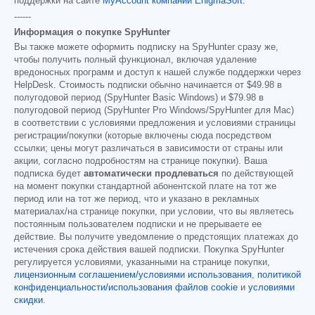
поддержки на сайте
MyAccount компании EnigmaSoft
.
------
Информация о покупке SpyHunter
Вы также можете оформить подписку на SpyHunter сразу же,
чтобы получить полный функционал, включая удаление
вредоносных программ и доступ к нашей службе поддержки через
HelpDesk. Стоимость подписки обычно начинается от
$49.98
в
полугодовой период (SpyHunter Basic Windows) и
$79.98
в
полугодовой период (SpyHunter Pro Windows/SpyHunter для Mac)
в соответствии с условиями предложения и условиями страницы
регистрации/покупки (которые включены сюда посредством
ссылки; цены могут различаться в зависимости от страны или
акции, согласно подробностям на странице покупки). Ваша
подписка будет
автоматически продлеваться
по действующей
на момент покупки стандартной абонентской плате на тот же
период или на тот же период, что и указано в рекламных
материалах/на странице покупки, при условии, что вы являетесь
постоянным пользователем подписки и не прерываете ее
действие. Вы получите уведомление о предстоящих платежах до
истечения срока действия вашей подписки. Покупка SpyHunter
регулируется условиями, указанными на странице покупки,
лицензионным соглашением/условиями использования
,
политикой
конфиденциальности/использования файлов cookie
и
условиями
скидки
.