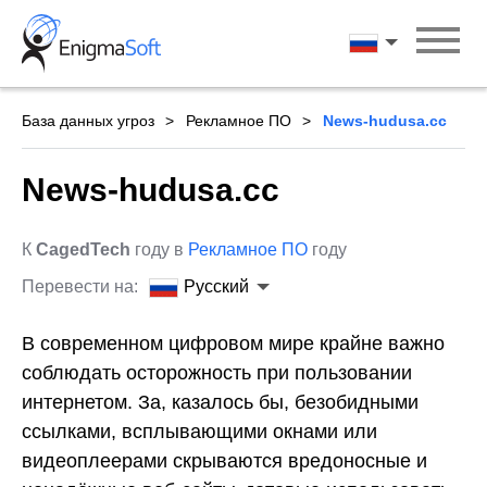
Skip
to
Русский
content
База данных угроз
Рекламное ПО
News-hudusa.cc
News-hudusa.cc
К
CagedTech
году в
Рекламное ПО
году
Перевести на:
Русский
В современном цифровом мире крайне важно
соблюдать осторожность при пользовании
интернетом. За, казалось бы, безобидными
ссылками, всплывающими окнами или
видеоплеерами скрываются вредоносные и