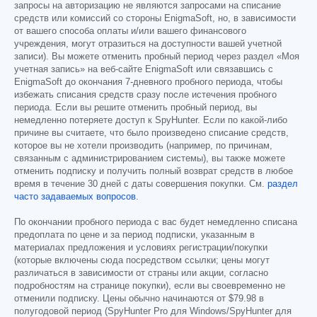
запросы на авторизацию не являются запросами на списание
средств или комиссий со стороны EnigmaSoft, но, в зависимости
от вашего способа оплаты и/или вашего финансового
учреждения, могут отразиться на доступности вашей учетной
записи). Вы можете отменить пробный период через раздел «Моя
учетная запись» на веб-сайте EnigmaSoft или связавшись с
EnigmaSoft до окончания 7-дневного пробного периода, чтобы
избежать списания средств сразу после истечения пробного
периода. Если вы решите отменить пробный период, вы
немедленно потеряете доступ к SpyHunter. Если по какой-либо
причине вы считаете, что было произведено списание средств,
которое вы не хотели производить (например, по причинам,
связанным с администрированием системы), вы также можете
отменить подписку и получить полный возврат средств в любое
время в течение 30 дней с даты совершения покупки. См.
раздел
часто задаваемых вопросов
.
По окончании пробного периода с вас будет немедленно списана
предоплата по цене и за период подписки, указанным в
материалах предложения и условиях регистрации/покупки
(которые включены сюда посредством ссылки; цены могут
различаться в зависимости от страны или акции, согласно
подробностям на странице покупки), если вы своевременно не
отменили подписку. Цены обычно начинаются от
$79.98
в
полугодовой период (SpyHunter Pro для Windows/SpyHunter для