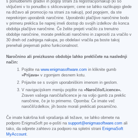
s ponudbenimi gradivi in pogoji strani za registracijo/nakup (ki so
vključeni v to ponudbo s sklicevanjem; cene se lahko razlikujejo glede
na državo ali promocijo na strani za nakup), pod pogojem, da ste
neprekinjen uporabnik naročnine. Uporabniki plačljive naročnine bodo
v primeru preklica še naprej imeli dostop do svojih izdelkov do konca
obdobja plačljive naročnine. Če želite prejeti vračilo za trenutno
obdobje naročnine, morate preklicati naročnino in zaprositi za vračilo v
30 dneh od zadnjega nakupa, po obdelavi vračila pa boste takoj
prenehali prejemati polno funkcionalnost.
Naročnino ali preizkusno obdobje lahko prekličete na naslednji
način:
Pojdite na
www.enigmasoftware.com
in kliknite gumb
»Prijava«
v zgornjem desnem kotu.
Prijavite se s svojim uporabniškim imenom in geslom.
V navigacijskem meniju pojdite na
»Naročilo/Licence«.
Zraven vašega naročila/licence je na voljo gumb za preklic
naročnine, če je to primerno. Opomba: Če imate več
naročil/izdelkov, jih boste morali preklicati posamično.
Če imate kakršna koli vprašanja ali težave, se lahko obrnete na
podporo EnigmaSoft po e-pošti na
support@enigmasoftware.com
ali
tako, da odprete zahtevo za podporo na spletni strani
EnigmaSoft
MyAccount
.