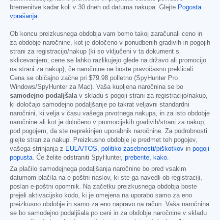
bremenitve kadar koli v 30 dneh od datuma nakupa. Glejte
Pogosta
vprašanja
.
Ob koncu preizkusnega obdobja vam bomo takoj zaračunali ceno in
za obdobje naročnine, kot je določeno v ponudbenih gradivih in pogojih
strani za registracijo/nakup (ki so vključeni v ta dokument s
sklicevanjem; cene se lahko razlikujejo glede na državo ali promocijo
na strani za nakup), če naročnine ne boste pravočasno preklicali.
Cena se običajno začne pri
$79.98
polletno (SpyHunter Pro
Windows/SpyHunter za Mac). Vaša kupljena naročnina se bo
samodejno podaljšala
v skladu s pogoji strani za registracijo/nakup,
ki določajo samodejno podaljšanje po takrat veljavni standardni
naročnini, ki velja v času vašega prvotnega nakupa, in za isto obdobje
naročnine ali kot je določeno v promocijskih gradivih/strani za nakup,
pod pogojem, da ste neprekinjen uporabnik naročnine. Za podrobnosti
glejte stran za nakup. Preizkusno obdobje je predmet teh pogojev,
vašega strinjanja z
EULA/TOS
,
politiko zasebnosti/piškotkov
in
pogoji
popusta
. Če želite odstraniti SpyHunter,
preberite, kako
.
Za plačilo samodejnega podaljšanja naročnine bo pred vsakim
datumom plačila na e-poštni naslov, ki ste ga navedli ob registraciji,
poslan e-poštni opomnik. Na začetku preizkusnega obdobja boste
prejeli aktivacijsko kodo, ki je omejena na uporabo samo za eno
preizkusno obdobje in samo za eno napravo na račun. Vaša naročnina
se bo samodejno podaljšala po ceni in za obdobje naročnine v skladu