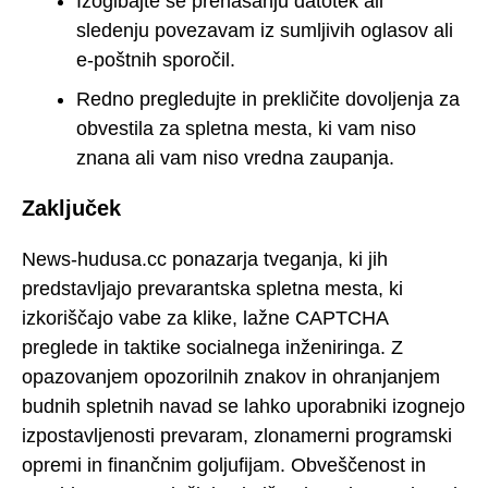
Izogibajte se prenašanju datotek ali
sledenju povezavam iz sumljivih oglasov ali
e-poštnih sporočil.
Redno pregledujte in prekličite dovoljenja za
obvestila za spletna mesta, ki vam niso
znana ali vam niso vredna zaupanja.
Zaključek
News-hudusa.cc ponazarja tveganja, ki jih
predstavljajo prevarantska spletna mesta, ki
izkoriščajo vabe za klike, lažne CAPTCHA
preglede in taktike socialnega inženiringa. Z
opazovanjem opozorilnih znakov in ohranjanjem
budnih spletnih navad se lahko uporabniki izognejo
izpostavljenosti prevaram, zlonamerni programski
opremi in finančnim goljufijam. Obveščenost in