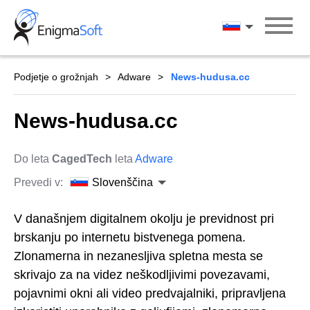
Skip
to
Slovenščina
content
Podjetje o grožnjah
Adware
News-hudusa.cc
News-hudusa.cc
Do leta
CagedTech
leta
Adware
Prevedi v:
Slovenščina
V današnjem digitalnem okolju je previdnost pri
brskanju po internetu bistvenega pomena.
Zlonamerna in nezanesljiva spletna mesta se
skrivajo za na videz neškodljivimi povezavami,
pojavnimi okni ali video predvajalniki, pripravljena