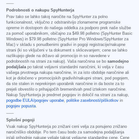
------
Podrobnosti o nakupu SpyHunterja
Prav tako se lahko takoj naročite na SpyHunter za polno
funkcionalnost, vključno z odstranitvijo zlonamerne programske
opreme in dostopom do našega oddelka za podporo prek naše službe
za pomoč uporabnikom, običajno za
$49.98
polletno (SpyHunter Basic
Windows) in
$79.98
polletno (SpyHunter Pro Windows/SpyHunter za
Mac) v skladu s ponudbenimi gradivi in pogoji registracije/nakupne
strani (ki so vključeni v ta dokument s sklicevanjem; cene se lahko
razlikujejo glede na državo ali promocijo in so navedene v
podrobnostih na strani za nakup). Vaša naročnina se bo
samodejno
podaljšala
po takrat veljavni standardni naročnini, ki velja v času
vašega prvotnega nakupa naročnine, in za isto obdobje naročnine ali
kot je določeno v promocijskih gradivih/nakupni strani, pod pogojem,
da ste stalen in neprekinjen uporabnik naročnine in da boste za to
prejeli obvestilo o prihajajočih bremenitvah pred iztekom naročnine.
Nakup SpyHunterja je predmet pogojev in določil na strani za nakup,
pogodbe EULA/pogojev uporabe
,
politike zasebnosti/piškotkov
in
pogojev popusta
.
------
Splošni pogoji
Vsak nakup SpyHunterja po znižani ceni velja za ponujeno znižano
naročniško obdobje. Po tem času bodo za samodejna podaljšanja
in/ali prihodnje nakupe veljale takrat veljavne standardne cene. Cene