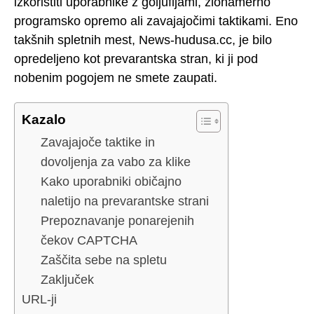
izkoristiti uporabnike z goljufijami, zlonamerno
programsko opremo ali zavajajočimi taktikami. Eno
takšnih spletnih mest, News-hudusa.cc, je bilo
opredeljeno kot prevarantska stran, ki ji pod
nobenim pogojem ne smete zaupati.
Kazalo
Zavajajoče taktike in
dovoljenja za vabo za klike
Kako uporabniki običajno
naletijo na prevarantske strani
Prepoznavanje ponarejenih
čekov CAPTCHA
Zaščita sebe na spletu
Zaključek
URL-ji