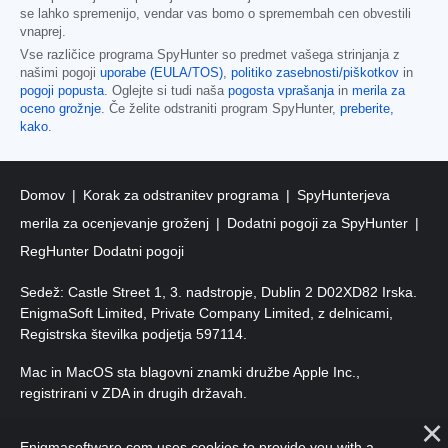
se lahko spremenijo, vendar vas bomo o spremembah cen obvestili
vnaprej.
Vse različice programa SpyHunter so predmet vašega strinjanja z
našimi pogoji
uporabe (EULA/TOS)
,
politiko zasebnosti/piškotkov
in
pogoji popusta
. Oglejte si tudi naša
pogosta vprašanja
in
merila za
oceno grožnje
. Če želite odstraniti program SpyHunter,
preberite,
kako
.
Domov
Korak za odstranitev programa
SpyHunterjeva
merila za ocenjevanje groženj
Dodatni pogoji za SpyHunter
RegHunter Dodatni pogoji
Sedež: Castle Street 1, 3. nadstropje, Dublin 2 D02XD82 Irska.
EnigmaSoft Limited, Private Company Limited, z delnicami,
Registrska številka podjetja 597114.
Mac in MacOS sta blagovni znamki družbe Apple Inc.,
registrirani v ZDA in drugih državah.
Avtorske pravice 2016–
2025
. EnigmaSoft Ltd. Vse pravice
Enigmasoftware.com uses cookies to provide you with a