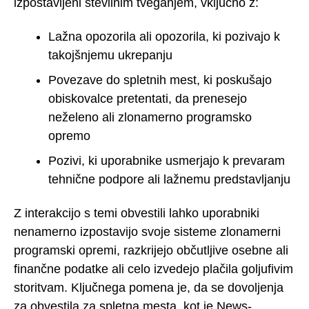
izpostavljeni številnim tveganjem, vključno z:
Lažna opozorila ali opozorila, ki pozivajo k
takojšnjemu ukrepanju
Povezave do spletnih mest, ki poskušajo
obiskovalce pretentati, da prenesejo
neželeno ali zlonamerno programsko
opremo
Pozivi, ki uporabnike usmerjajo k prevaram
tehnične podpore ali lažnemu predstavljanju
Z interakcijo s temi obvestili lahko uporabniki
nenamerno izpostavijo svoje sisteme zlonamerni
programski opremi, razkrijejo občutljive osebne ali
finančne podatke ali celo izvedejo plačila goljufivim
storitvam. Ključnega pomena je, da se dovoljenja
za obvestila za spletna mesta, kot je News-