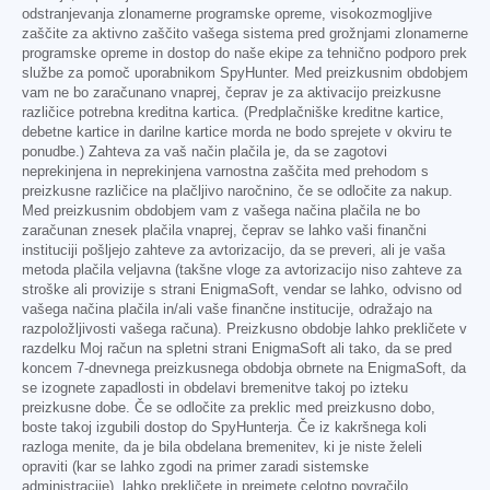
odstranjevanja zlonamerne programske opreme, visokozmogljive
zaščite za aktivno zaščito vašega sistema pred grožnjami zlonamerne
programske opreme in dostop do naše ekipe za tehnično podporo prek
službe za pomoč uporabnikom SpyHunter. Med preizkusnim obdobjem
vam ne bo zaračunano vnaprej, čeprav je za aktivacijo preizkusne
različice potrebna kreditna kartica. (Predplačniške kreditne kartice,
debetne kartice in darilne kartice morda ne bodo sprejete v okviru te
ponudbe.) Zahteva za vaš način plačila je, da se zagotovi
neprekinjena in neprekinjena varnostna zaščita med prehodom s
preizkusne različice na plačljivo naročnino, če se odločite za nakup.
Med preizkusnim obdobjem vam z vašega načina plačila ne bo
zaračunan znesek plačila vnaprej, čeprav se lahko vaši finančni
instituciji pošljejo zahteve za avtorizacijo, da se preveri, ali je vaša
metoda plačila veljavna (takšne vloge za avtorizacijo niso zahteve za
stroške ali provizije s strani EnigmaSoft, vendar se lahko, odvisno od
vašega načina plačila in/ali vaše finančne institucije, odražajo na
razpoložljivosti vašega računa). Preizkusno obdobje lahko prekličete v
razdelku Moj račun na spletni strani EnigmaSoft ali tako, da se pred
koncem 7-dnevnega preizkusnega obdobja obrnete na EnigmaSoft, da
se izognete zapadlosti in obdelavi bremenitve takoj po izteku
preizkusne dobe. Če se odločite za preklic med preizkusno dobo,
boste takoj izgubili dostop do SpyHunterja. Če iz kakršnega koli
razloga menite, da je bila obdelana bremenitev, ki je niste želeli
opraviti (kar se lahko zgodi na primer zaradi sistemske
administracije), lahko prekličete in prejmete celotno povračilo