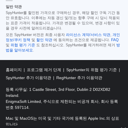
------
일반 약관
SpyHunter를 할인된 가격으로 구매하신 경우, 해당 할인 구독 기간 동
안 유효합니다. 이후에는 자동 갱신 및/또는 향후 구매 시 당시 적용되
는 표준 가격이 적용됩니다. 가격은 변경될 수 있으며, 변경 사항이 있
을 경우 사전에 알려드리겠습니다.
모든 SpyHunter 버전은 최종 사용자
라이선스 계약/서비스 약관
,
개인
정보/쿠키 정책
및
할인 약관
에 동의하는 조건으로 제공됩니다.
FAQ
및
위협 평가 기준
도 참조하십시오. SpyHunter를 제거하려면 제거
방
법을 알아보세요
.
홈페이지
프로그램 제거 단계
SpyHunter의 위협 평가 기준
SpyHunter 추가 이용약관
RegHunter 추가 이용약관
등록 사무실: 1 Castle Street, 3rd Floor, Dublin 2 D02XD82
Ireland.
EnigmaSoft Limited, 주식으로 제한되는 비공개 회사, 회사 등록
번호 597114.
Mac 및 MacOS는 미국 및 기타 국가에 등록된 Apple Inc.의 상표
입니다.