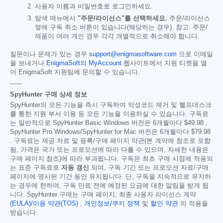
사용자 이름과 비밀번호로 로그인하세요.
탐색 메뉴에서
"주문/라이선스"를 선택하세요.
주문/라이선스
옆에 구독 취소 버튼이 있습니다(해당하는 경우). 참고: 주문/
제품이 여러 개인 경우 각각 개별적으로 취소해야 합니다.
질문이나 문제가 있는 경우
support@enigmasoftware.com
으로 이메일
을 보내거나
EnigmaSoft의 MyAccount
웹사이트에서 지원 티켓을 열
어 EnigmaSoft 지원팀에 문의할 수 있습니다.
------
SpyHunter 구매 상세 정보
SpyHunter의 모든 기능을 즉시 구독하여 악성코드 제거 및 헬프데스크
를 통한 지원 부서 이용 등 모든 기능을 이용하실 수 있습니다. 구독료
는 일반적으로 SpyHunter Basic Windows 버전은 6개월마다
$49.98
,
SpyHunter Pro Windows/SpyHunter for Mac 버전은 6개월마다
$79.98
. 구독료는 제공 자료 및 등록/구매 페이지 약관(본 계약에 참조로 포함
됨, 가격은 국가 또는 프로모션에 따라 다를 수 있으며, 자세한 내용은
구매 페이지 참조)에 따라 부과됩니다. 구독은 최초 구매 시점에 적용되
는 표준 구독료로
자동 갱신
되며, 구독 기간 또는 프로모션 자료/구매
페이지에 명시된 기간 동안 유지됩니다. 단, 구독을 지속적으로 유지하
는 경우에 한하며, 구독 만료 전에 예정된 요금에 대한 알림을 받게 됩
니다. SpyHunter 구매는 구매 페이지, 최종 사용자 라이선스 계약
(EULA)/이용 약관(TOS)
,
개인정보/쿠키 정책
및
할인 약관
의 적용을
받습니다.