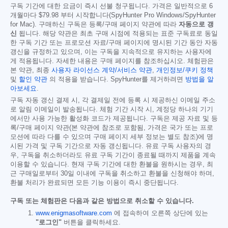
구독 기간에 대한 요금이 즉시 선불 청구됩니다. 가격은 일반적으로 6
개월마다
$79.98
부터 시작합니다(SpyHunter Pro Windows/SpyHunter
for Mac). 구매하신 구독은 등록/구매 페이지 약관에 따라
자동으로 갱
신
됩니다. 해당 약관은 최초 구매 시점에 적용되는 표준 구독료로 동일
한 구독 기간 또는 프로모션 자료/구매 페이지에 명시된 기간 동안 자동
갱신을 규정하고 있으며, 이는 구독을 지속적으로 유지하는 사용자에
게 적용됩니다. 자세한 내용은 구매 페이지를 참조하십시오. 체험판은
본 약관, 최종
사용자 라이선스 계약/서비스 약관
,
개인정보/쿠키 정책
및
할인 약관
의 적용을 받습니다. SpyHunter를 제거하려면
방법을 알
아보세요
.
구독 자동 갱신 결제 시, 각 결제일 전에 등록 시 제공하신 이메일 주소
로 알림 이메일이 발송됩니다. 체험 기간 시작 시, 계정당 하나의 기기
에서만 사용 가능한 활성화 코드가 제공됩니다. 구독은 제공 자료 및 등
록/구매 페이지 약관(본 약관에 참조로 포함됨, 가격은 국가 또는 프로
모션에 따라 다를 수 있으며 구매 페이지 세부 정보는 별도 참조)에 명
시된 가격 및 구독 기간으로 자동 갱신됩니다. 유료 구독 사용자의 경
우, 구독을 취소하더라도 유료 구독 기간이 종료될 때까지 제품을 계속
이용할 수 있습니다. 현재 구독 기간에 대한 환불을 원하시는 경우, 최
근 구매일로부터 30일 이내에 구독을 취소하고 환불을 신청해야 하며,
환불 처리가 완료되면 모든 기능 이용이 즉시 중단됩니다.
구독 또는 체험판은 다음과 같은 방법으로 취소할 수 있습니다.
www.enigmasoftware.com
에 접속하여 오른쪽 상단에 있는
"로그인"
버튼을 클릭하세요.