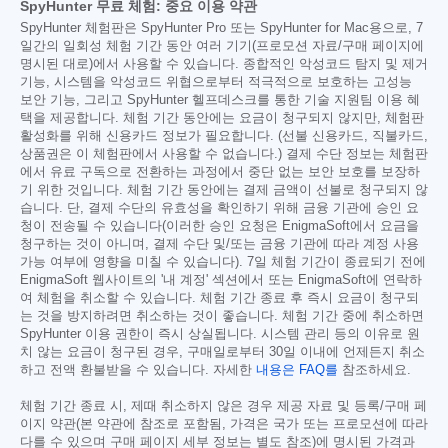
SpyHunter 무료 체험: 중요 이용 약관
SpyHunter 체험판은 SpyHunter Pro 또는 SpyHunter for Mac용으로, 7
일간의 일회성 체험 기간 동안 여러 기기(프로모션 자료/구매 페이지에
명시된 대로)에서 사용할 수 있습니다. 종합적인 악성코드 탐지 및 제거
기능, 시스템을 악성코드 위협으로부터 적극적으로 보호하는 고성능
보안 기능, 그리고 SpyHunter 헬프데스크를 통한 기술 지원팀 이용 혜
택을 제공합니다. 체험 기간 동안에는 요금이 청구되지 않지만, 체험판
활성화를 위해 신용카드 정보가 필요합니다. (선불 신용카드, 직불카드,
상품권은 이 체험판에서 사용할 수 없습니다.) 결제 수단 정보는 체험판
에서 유료 구독으로 전환하는 과정에서 중단 없는 보안 보호를 보장하
기 위한 것입니다. 체험 기간 동안에는 결제 금액이 선불로 청구되지 않
습니다. 단, 결제 수단의 유효성을 확인하기 위해 금융 기관에 승인 요
청이 전송될 수 있습니다(이러한 승인 요청은 EnigmaSoft에서 요금을
청구하는 것이 아니며, 결제 수단 및/또는 금융 기관에 따라 계정 사용
가능 여부에 영향을 미칠 수 있습니다). 7일 체험 기간이 종료되기 전에
EnigmaSoft 웹사이트의 '내 계정' 섹션에서 또는 EnigmaSoft에 연락하
여 체험을 취소할 수 있습니다. 체험 기간 종료 후 즉시 요금이 청구되
는 것을 방지하려면 취소하는 것이 좋습니다. 체험 기간 중에 취소하면
SpyHunter 이용 권한이 즉시 상실됩니다. 시스템 관리 등의 이유로 원
치 않는 요금이 청구된 경우, 구매일로부터 30일 이내에 언제든지 취소
하고 전액 환불받을 수 있습니다. 자세한
내용은 FAQ를
참조하세요.
체험 기간 종료 시, 제때 취소하지 않은 경우 제공 자료 및 등록/구매 페
이지 약관(본 약관에 참조로 포함됨, 가격은 국가 또는 프로모션에 따라
다를 수 있으며 구매 페이지 세부 정보는 별도 참조)에 명시된 가격과