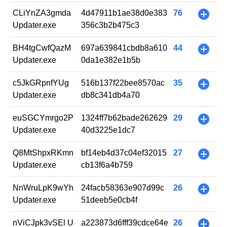
CLiYnZA3gmda
4d47911b1ae38d0e383
76
+
Updater.exe
356c3b2b475c3
BH4tgCwfQazM
697a639841cbdb8a610
44
+
Updater.exe
0da1e382e1b5b
c5JkGRpnfYUg
516b137f22bee8570ac
35
+
Updater.exe
db8c341db4a70
euSGCYmrgo2P
1324ff7b62bade262629
29
+
Updater.exe
40d3225e1dc7
Q8MtShpxRKmn
bf14eb4d37c04ef32015
27
+
Updater.exe
cb13f6a4b759
NnWruLpK9wYh
24facb58363e907d99c
26
+
Updater.exe
51deeb5e0cb4f
nViCJpk3vSEl U
a223873d6fff39cdce64e
26
+