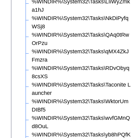
%WINDIR%\System32\Tasks\LIiWyZmk
a1hJ
%WINDIR%\System32\Tasks\NkDiPyfq
WSj8
%WINDIR%\System32\Tasks\QAq0tRw
OrPzu
%WINDIR%\System32\Tasks\qMX4ZkJ
Fmzra
%WINDIR%\System32\Tasks\RDvObyq
8csXS
%WINDIR%\System32\Tasks\Taconite L
auncher
%WINDIR%\System32\Tasks\WktorUm
DIBf5
%WINDIR%\System32\Tasks\wvfGMnQ
d8OuL
%WINDIR%\System32\Tasks\yb8hPQfK