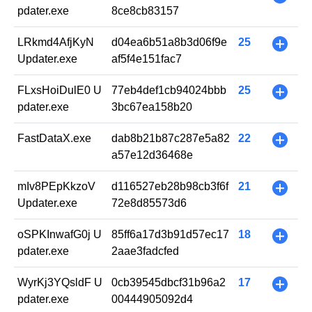
pdater.exe
8ce8cb83157
LRkmd4AfjKyN
d04ea6b51a8b3d06f9e
25
+
Updater.exe
af5f4e151fac7
FLxsHoiDulE0 U
77eb4def1cb94024bbb
25
+
pdater.exe
3bc67ea158b20
FastDataX.exe
dab8b21b87c287e5a82
22
+
a57e12d36468e
mIv8PEpKkzoV
d116527eb28b98cb3f6f
21
+
Updater.exe
72e8d85573d6
oSPKInwafG0j U
85ff6a17d3b91d57ec17
18
+
pdater.exe
2aae3fadcfed
WyrKj3YQsldF U
0cb39545dbcf31b96a2
17
+
pdater.exe
00444905092d4