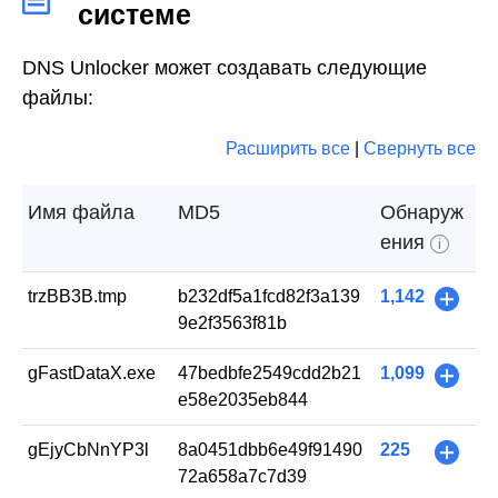
системе
DNS Unlocker может создавать следующие
файлы:
Расширить все
|
Свернуть все
Имя файла
MD5
Обнаруж
ения
i
trzBB3B.tmp
b232df5a1fcd82f3a139
1,142
+
9e2f3563f81b
gFastDataX.exe
47bedbfe2549cdd2b21
1,099
+
e58e2035eb844
gEjyCbNnYP3l
8a0451dbb6e49f91490
225
+
72a658a7c7d39