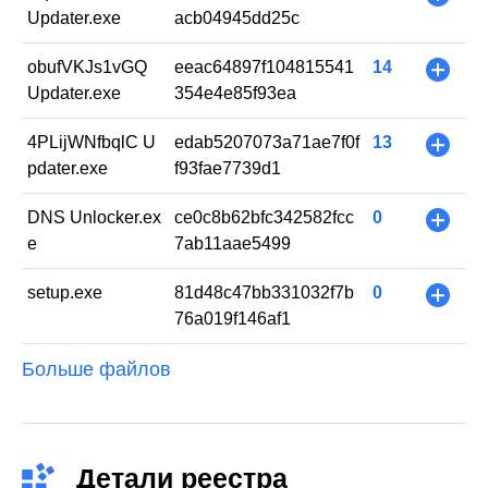
Updater.exe
acb04945dd25c
obufVKJs1vGQ
eeac64897f104815541
14
+
Updater.exe
354e4e85f93ea
4PLijWNfbqlC U
edab5207073a71ae7f0f
13
+
pdater.exe
f93fae7739d1
DNS Unlocker.ex
ce0c8b62bfc342582fcc
0
+
e
7ab11aae5499
setup.exe
81d48c47bb331032f7b
0
+
76a019f146af1
Больше файлов
Детали реестра