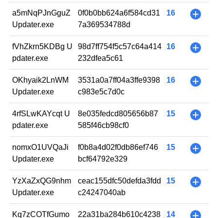
a5mNqPJnGguZ
0f0b0bb624a6f584cd31
16
+
Updater.exe
7a369534788d
fVhZkrn5KDBg U
98d7ff754f5c57c64a414
16
+
pdater.exe
232dfea5c61
OKhyaik2LnWM
3531a0a7ff04a3ffe9398
16
+
Updater.exe
c983e5c7d0c
4rfSLwKAYcqt U
8e035fedcd805656b87
15
+
pdater.exe
585f46cb98cf0
nomxO1UVQaJi
f0b8a4d02f0db86ef746
15
+
Updater.exe
bcf64792e329
YzXaZxQG9nhm
ceac155dfc50defda3fdd
15
+
Updater.exe
c24247040ab
Kq7zCOTfGumo
22a31ba284b610c4238
14
+