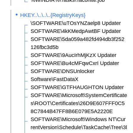
%WINDIR%\Tasks\Taconite.job
HKEY..\..\..\..{RegistryKeys}
\SOFTWARE\uTOsYNZaelp8 Updater
SOFTWARE\4kKMedpAwtBF Updater
SOFTWARE\5da059a482fd494db3f252
126fbc3d5b
SOFTWARE\9AucIrhMjKzX Updater
SOFTWARE\Bu4cMFqwCxrI Updater
SOFTWARE\DNSUnlocker
Software\FastDataX
SOFTWARE\GTFHAUGHTON Updater
SOFTWARE\Microsoft\SystemCertificate
s\ROOT\Certificates\26D9E607FFF0C5
8C7844B47FF8B6E079E5A2220E
SOFTWARE\Microsoft\Windows NT\Cur
rentVersion\Schedule\TaskCache\Tree\3l