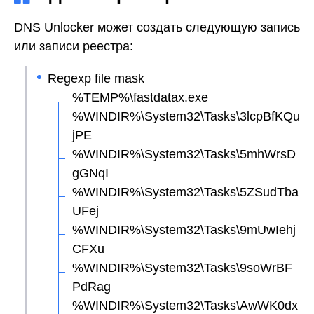
DNS Unlocker может создать следующую запись
или записи реестра:
Regexp file mask
%TEMP%\fastdatax.exe
%WINDIR%\System32\Tasks\3lcpBfKQu
jPE
%WINDIR%\System32\Tasks\5mhWrsD
gGNqI
%WINDIR%\System32\Tasks\5ZSudTba
UFej
%WINDIR%\System32\Tasks\9mUwIehj
CFXu
%WINDIR%\System32\Tasks\9soWrBF
PdRag
%WINDIR%\System32\Tasks\AwWK0dx