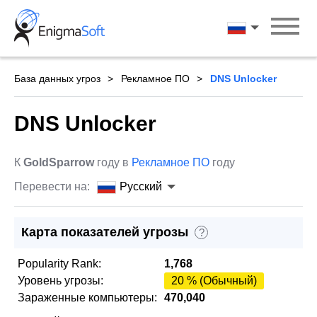
Skip
to
Русский
content
База данных угроз
Рекламное ПО
DNS Unlocker
DNS Unlocker
К
GoldSparrow
году в
Рекламное ПО
году
Перевести на:
Русский
Карта показателей угрозы
?
Popularity Rank:
1,768
Уровень угрозы:
20 % (Обычный)
Зараженные компьютеры:
470,040