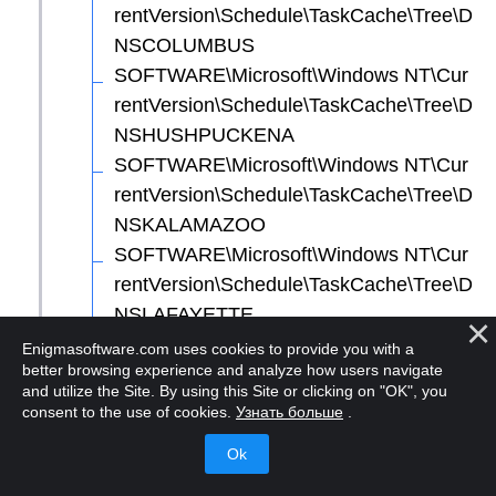
rentVersion\Schedule\TaskCache\Tree\D
NSCOLUMBUS
SOFTWARE\Microsoft\Windows NT\Cur
rentVersion\Schedule\TaskCache\Tree\D
NSHUSHPUCKENA
SOFTWARE\Microsoft\Windows NT\Cur
rentVersion\Schedule\TaskCache\Tree\D
NSKALAMAZOO
SOFTWARE\Microsoft\Windows NT\Cur
rentVersion\Schedule\TaskCache\Tree\D
NSLAFAYETTE
SOFTWARE\Microsoft\Windows NT\Cur
Enigmasoftware.com uses cookies to provide you with a
better browsing experience and analyze how users navigate
rentVersion\Schedule\TaskCache\Tree\D
and utilize the Site. By using this Site or clicking on "OK", you
NSLOCKINGTON
consent to the use of cookies.
Узнать больше
.
SOFTWARE\Microsoft\Windows NT\Cur
rentVersion\Schedule\TaskCache\Tree\D
NSLUQUILLO